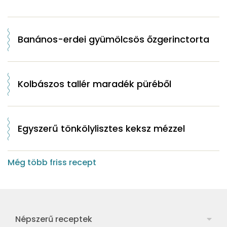
Banános-erdei gyümölcsös őzgerinctorta
Kolbászos tallér maradék püréből
Egyszerű tönkölylisztes keksz mézzel
Még több friss recept
Népszerű receptek