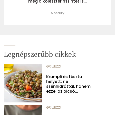
még a koleszterinszintet is...
Nosalty
Legnépszerűbb cikkek
GRILLEZZ!
Krumpli és tészta
helyett: ne
szénhidráttal, hanem
ezzel az olcsó...
GRILLEZZ!