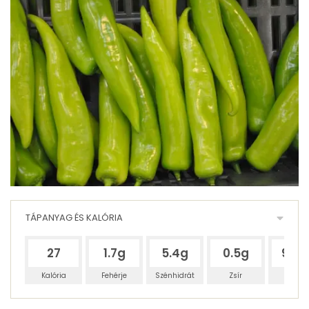
TÁPANYAG ÉS KALÓRIA
27
1.7g
5.4g
0.5g
91.8
Kalória
Fehérje
Szénhidrát
Zsír
Víz