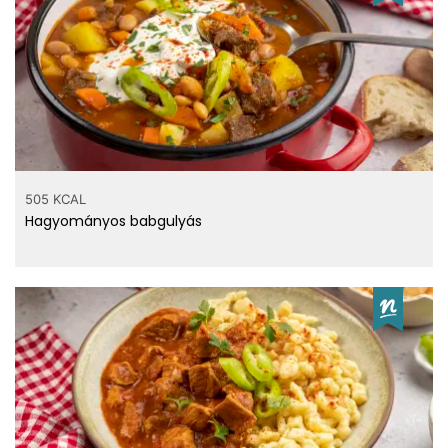
Zsír
0.048 g
telített zsírsav
egyszeresen telített
0.027 g
zsírsav
többszörösen telített
0.243 g
zsírsav
505 KCAL
Hagyományos babgulyás
ásványi anyagok
14 mg
Kalcium
0.46 mg
Vas
17 mg
Magnézium
32 mg
Foszfor
13 mg
Nátrium
0.25 mg
Cink