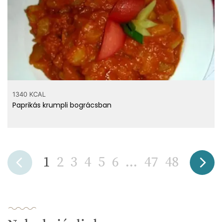
1340 KCAL
Paprikás krumpli bográcsban
1
2
3
4
5
6
...
47
48