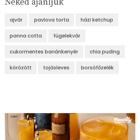
Neked ajánljuk
ajvár
pavlova torta
házi ketchup
panna cotta
fügelekvár
cukormentes banánkenyér
chia puding
körözött
tojásleves
borsófőzelék