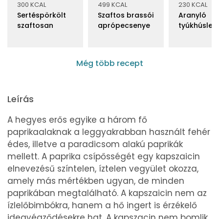
300 KCAL
499 KCAL
230 KCAL
Sertéspörkölt
Szaftos brassói
Aranyló
szaftosan
aprópecsenye
tyúkhúslev
Még több recept
Leírás
A hegyes erős egyike a három fő
paprikaalaknak a leggyakrabban használt fehér
édes, illetve a paradicsom alakú paprikák
mellett. A paprika csípősségét egy kapszaicin
elnevezésű színtelen, íztelen vegyület okozza,
amely más mértékben ugyan, de minden
paprikában megtalálható. A kapszaicin nem az
ízlelőbimbókra, hanem a hő ingert is érzékelő
idegvégződésekre hat. A kapszacin nem bomlik