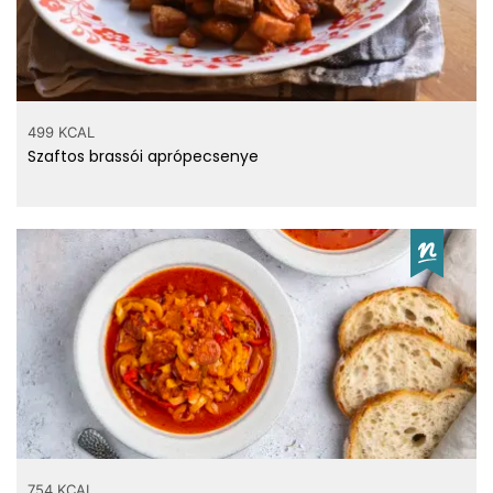
gramm
499 KCAL
hegyes erős paprika?
Szaftos brassói aprópecsenye
Számold ki!
Top ásványi anyagok
32 mg
Foszfor
17 mg
Magnézium
754 KCAL