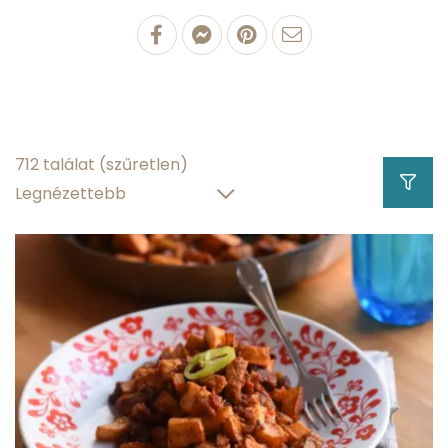
100 g Hegyes erős
paprika
1.66 g
fehérjetartalom
712 találat
(szűretlen)
0.318 g
zsírtartalom
5.35 g
szénhidráttartalom
91.81 g
víztartalom
Hány kalória