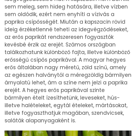
sem meleg, sem hideg hatására, illetve vízben
sem oldódik, ezért nem enyhíti a vízivás a
paprika csípősségét. Miután a kapszacin rövid
ideig érzéketlenné teheti az idegvégződéseket,
az erős paprikát rendszeresen fogyasztók
kevésbé érzik az erejét. Számos országban
találkozhatunk különböző fajta, illetve különböző
erősségű csípős paprikával. A magyar hegyes
erős általában nagy méretű, zöld színű, amely
az egészen halványtól a méregzöldig bármilyen
árnyalatú lehet, ám a színe nem jelzi a paprika
erejét. A hegyes erős paprikával szinte
bármilyen ételt ízesíthetünk, leveseket, hús-
illetve halételeket, egytál ételeket, mártásokat,
illetve fogyaszthatjuk magában, szendvicsek,
saláták alapanyagaként is.