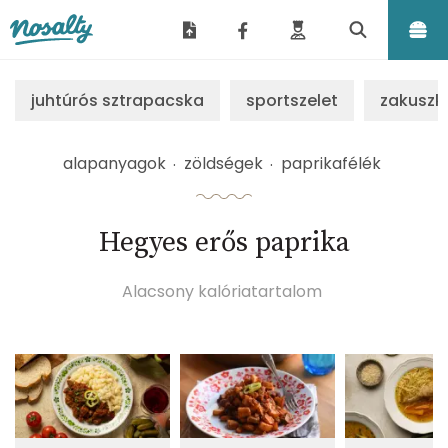
Nosalty
juhtúrós sztrapacska
sportszelet
zakuszk
alapanyagok
zöldségek
paprikafélék
Hegyes erős paprika
Alacsony kalóriatartalom