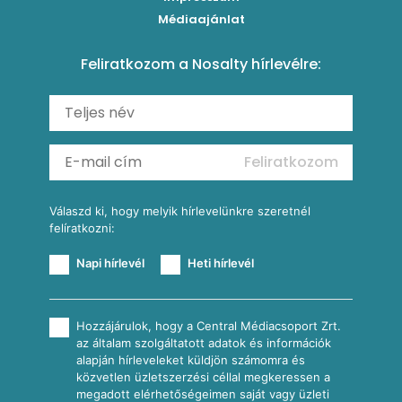
Roston csirkemell
Sült paprikás alfredo
Kukoricás tortilla
Torták
Médiaajánlat
Amerikai palacsinta
Paprikás-juhtúrós hajtovány
Csirkés-kukoricás pite
Tésztareceptek
Feliratkozom a Nosalty hírlevélre:
Carbonara
Shakshuka
Mexikói húsleves kukorica salsával
Saláták
Ratatouille
Almás-kéksajtos kukoricasaláta
Köretek
Mexikói kukoricasaláta
Reggeli receptek
Feliratkozom
További receptkategóriák
Válaszd ki, hogy melyik hírlevelünkre szeretnél
felíratkozni:
Napi hírlevél
Heti hírlevél
Hozzájárulok, hogy a Central Médiacsoport Zrt.
az általam szolgáltatott adatok és információk
alapján hírleveleket küldjön számomra és
közvetlen üzletszerzési céllal megkeressen a
megadott elérhetőségeimen saját vagy üzleti