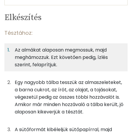
Egy
6
100
Elkészítés
adagban
adagban
grammban
TÁPANYAGTARTALOM
Tésztához:
5%
40%
15%
Egy
6
100
Fehérje
Szénhidrát
Zsír
adagban
adagban
grammban
Az almákat alaposan megmossuk, majd
meghámozzuk. Ezt követően pedig, ízlés
Tésztához:
5%
40%
15%
40%
szerint, felaprítjuk.
Fehérje
Szénhidrát
Zsír
Víz
67g
alma
31 kcal
TOP ásványi anyagok
Egy nagyobb tálba tesszük az almaszeleteket,
43g
barna cukor
165 kcal
Foszfor
a barna cukrot, az írót, az olajat, a tojásokat,
végezetül pedig az összes többi hozzávalót is.
50g
író
20 kcal
Kálcium
Amikor már minden hozzávaló a tálba került, jó
alaposan kikeverjük a tésztát.
33g
napraforgó olaj
295 kcal
Nátrium
37g
tojás
46 kcal
Magnézium
A sütőformát kibéleljük sütőpapírral, majd