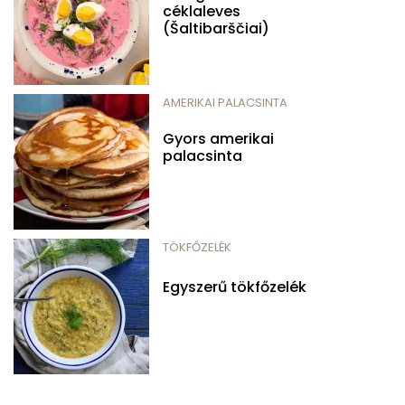
céklaleves
(Šaltibarščiai)
AMERIKAI PALACSINTA
Gyors amerikai
palacsinta
TÖKFŐZELÉK
Egyszerű tökfőzelék