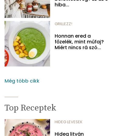
hiba...
GRILLEZZ!
Honnan ered a
főzelék, mint műfaj?
Miért nincs rá szó...
Még több cikk
Top Receptek
HIDEG LEVESEK
Hideg litván