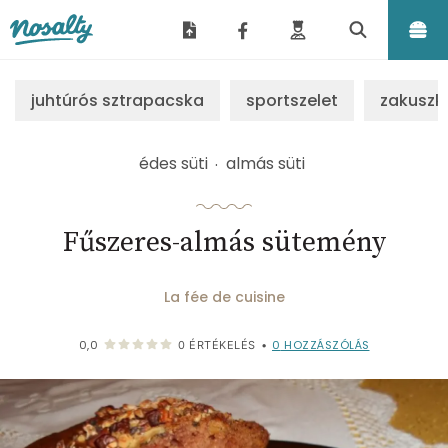
Nosalty
juhtúrós sztrapacska
sportszelet
zakuszk
édes süti
almás süti
Fűszeres-almás sütemény
La fée de cuisine
0
HOZZÁSZÓLÁS
0,0
0
ÉRTÉKELÉS
•