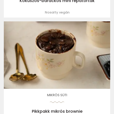
Kókuszos-barackos mini répatorták
Nosalty vegán
MIKRÓS SÜTI
Pikkpakk mikrós brownie