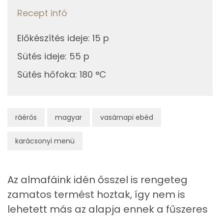
Recept infó
Kálcium
148 mg
Előkészítés ideje
:
15 p
Vas
2 mg
Sütés ideje
:
55 p
Magnézium
52 mg
Sütés hőfoka
:
180 °C
Foszfor
240 mg
Nátrium
138 mg
ráérős
magyar
vasárnapi ebéd
Réz
0 mg
karácsonyi menü
Mangán
1 mg
Az almafáink idén ősszel is rengeteg
Szénhidrát
zamatos termést hoztak, így nem is
Összesen
129.7 g
lehetett más az alapja ennek a fűszeres