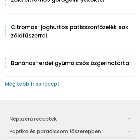
Citromos-joghurtos patisszonfőzelék sok
zöldfűszerrel
Banános-erdei gyümölcsös őzgerinctorta
Még több friss recept
Népszerű receptek
Frankfurti leves
Paprika és paradicsom főszerepben