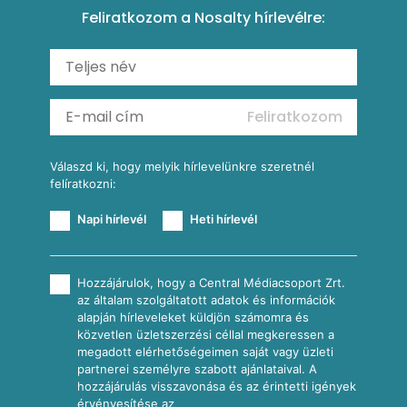
Feliratkozom a Nosalty hírlevélre:
Carbonara
Shakshuka
Mexikói húsleves kukorica salsával
Saláták
Ratatouille
Almás-kéksajtos kukoricasaláta
Köretek
Mexikói kukoricasaláta
Reggeli receptek
Feliratkozom
További receptkategóriák
Válaszd ki, hogy melyik hírlevelünkre szeretnél
felíratkozni:
Napi hírlevél
Heti hírlevél
Hozzájárulok, hogy a Central Médiacsoport Zrt.
az általam szolgáltatott adatok és információk
alapján hírleveleket küldjön számomra és
közvetlen üzletszerzési céllal megkeressen a
megadott elérhetőségeimen saját vagy üzleti
partnerei személyre szabott ajánlataival. A
hozzájárulás visszavonása és az érintetti igények
érvényesítése az