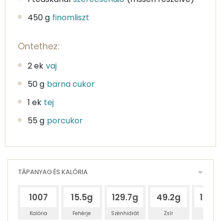
450 g
finomliszt
Öntethez:
2 ek
vaj
50 g
barna cukor
1 ek
tej
55 g
porcukor
TÁPANYAG ÉS KALÓRIA
1007
15.5g
129.7g
49.2g
131.8
Kalória
Fehérje
Szénhidrát
Zsír
Víz