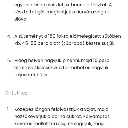
egyenletesen eloszlatjuk benne a tésztát. A
12g
dió
76 kcal
Szelén
tészta tetejét meghintjük a durvára vágott
dióval.
0g
szódabikarbóna
0 kcal
TOP vitaminok
Kolin:
0g
fahéj
0 kcal
A süteményt a 180 fokra előmelegített sütőben
kb. 45-55 perc alatt (tűpróba) készre sütjük.
E vitamin:
0g
só
0 kcal
C vitamin:
0g
szerecsendió
0 kcal
Hideg helyen hagyjuk pihenni, majd 15 perc
elteltével kivesszük a formából és hagyjuk
Niacin - B3 vitamin:
75g
finomliszt
273 kcal
teljesen kihűlni.
Riboflavin - B2 vitamin:
Öntethez:
Öntethez:
Fehérje
5g
vaj
33 kcal
Közepes lángon felolvasztjuk a vajat, majd
Összesen
15.5 g
hozzákeverjük a barna cukrot. Folyamatos
8g
barna cukor
32 kcal
keverés mellet forrásig melegítjük, majd