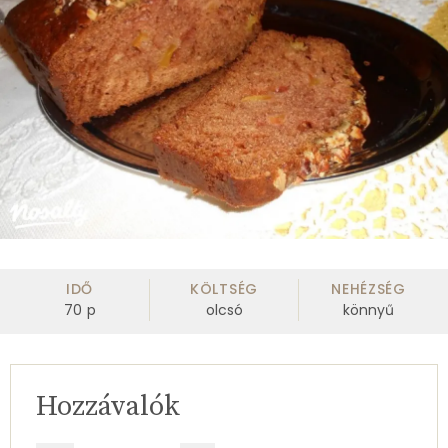
IDŐ
KÖLTSÉG
NEHÉZSÉG
70
p
olcsó
könnyű
Hozzávalók