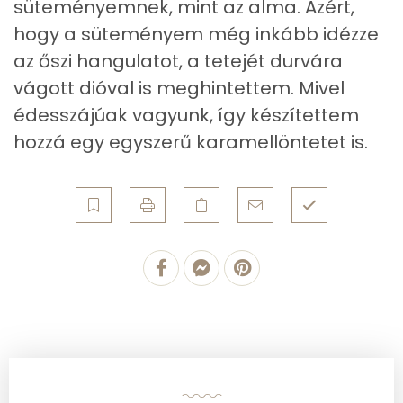
süteményemnek, mint az alma. Azért,
Cukor
69 mg
hogy a süteményem még inkább idézze
az őszi hangulatot, a tetejét durvára
Élelmi rost
4 mg
vágott dióval is meghintettem. Mivel
édesszájúak vagyunk, így készítettem
Víz
hozzá egy egyszerű karamellöntetet is.
Összesen
131.8 g
Vitaminok
Összesen
0
A vitamin (RAE):
92 micro
B6 vitamin:
0 mg
B12 Vitamin:
0 micro