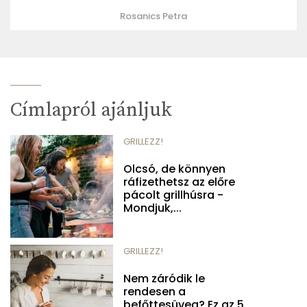
Rosanics Petra
Címlapról ajánljuk
GRILLEZZ!
Olcsó, de könnyen
ráfizethetsz az előre
pácolt grillhúsra -
Mondjuk,...
GRILLEZZ!
Nem záródik le
rendesen a
befőttesüveg? Ez az 5