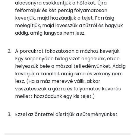
2g
tej
1 kcal
alacsonyra csökkentjük a hőfokot. Újra
Zsír
felforraljuk és két percig folyamatosan
9g
porcukor
35 kcal
Összesen
49.2 g
keverjük, majd hozzáadjuk a tejet. Forrásig
melegítjük, majd levesszük a tűzről és hagyjuk
Telített zsírsav
9 g
addig, amíg langyos nem lesz.
Összesen
1007 kcal
Egyszeresen telítetlen zsírsav:
19 g
A porcukrot fokozatosan a mázhoz keverjük.
Egy serpenyőbe hideg vizet engedünk, ebbe
Többszörösen telítetlen zsírsav
19 g
helyezzük bele a mázzal teli edényünket. Addig
Koleszterin
132 mg
keverjük a kanállal, amíg sima és vékony nem
lesz. (Ha a máz merevvé válik, akkor
visszatesszük a gázra és folyamatos keverés
Ásványi anyagok
mellett hozzáadunk egy kis tejet.)
Összesen
620.8 g
Ezzel az öntettel díszítjük a süteményünket.
Cink
2 mg
Szelén
38 mg