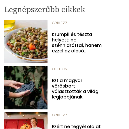
Legnépszerűbb cikkek
GRILLEZZ!
Krumpli és tészta
helyett: ne
szénhidráttal, hanem
ezzel az olcsó...
OTTHON
Ezt a magyar
vörösbort
választották a világ
legjobbjának
GRILLEZZ!
Ezért ne tegyél olajat