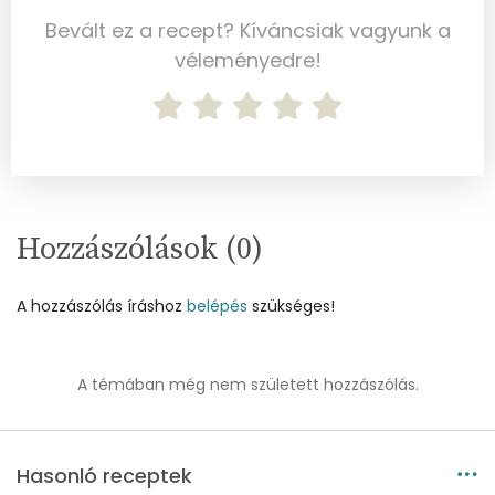
E vitamin:
14 mg
Bevált ez a recept? Kíváncsiak vagyunk a
véleményedre!
C vitamin:
3 mg
D vitamin:
27 micro
K vitamin:
4 micro
Tiamin - B1 vitamin:
0 mg
Hozzászólások (
0
)
Riboflavin - B2 vitamin:
0 mg
A hozzászólás íráshoz
belépés
szükséges!
Niacin - B3 vitamin:
1 mg
Pantoténsav - B5 vitamin:
0 mg
A témában még nem született hozzászólás.
Folsav - B9-vitamin:
51 micro
Hasonló receptek
Kolin:
120 mg