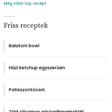
Még több top recept
Friss receptek
Balatoni bowl
Házi ketchup egyszerűen
Patisszontócsni
Zöld citromos görögdinnyekoktél