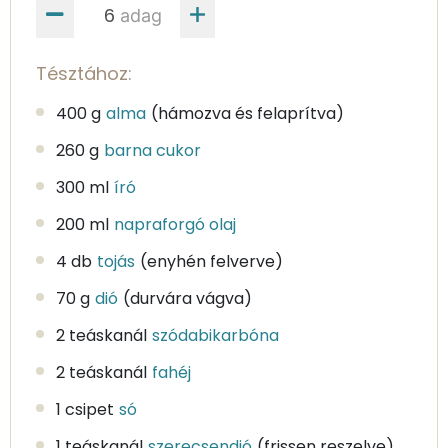
adag
Tésztához:
400 g
alma
(hámozva és felaprítva)
260 g
barna cukor
300 ml
író
200 ml
napraforgó olaj
4 db
tojás
(enyhén felverve)
70 g
dió
(durvára vágva)
2 teáskanál
szódabikarbóna
2 teáskanál
fahéj
1 csipet
só
1 teáskanál
szerecsendió
(frissen reszelve)