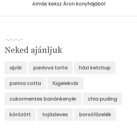
Almás keksz Áron konyhájából
Neked ajánljuk
ajvár
pavlova torta
házi ketchup
panna cotta
fügelekvár
cukormentes banánkenyér
chia puding
körözött
tojásleves
borsófőzelék