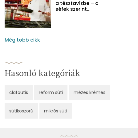
a tésztavízbe – a
séfek szerint...
Még több cikk
Hasonló kategóriák
clafoutis
reform süti
mézes krémes
sütikoszorú
mikrós süti