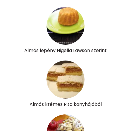
Retinol - A vitamin:
89 micro
α-karotin
0 micro
β-karotin
25 micro
β-crypt
10 micro
Almás lepény Nigella Lawson szerint
Likopin
0 micro
Lut-zea
194 micro
Összesen
1007 kcal
Almás krémes Rita konyhájából