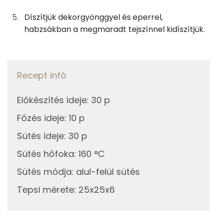
Retinol - A vitamin:
Díszítjük dekorgyönggyel és eperrel,
1g
vaníliás cukor
3 kcal
habzsákban a megmaradt tejszínnel kidíszítjük.
Fehérje
21g
habtejszín
61 kcal
Összesen
7.7 g
A díszítéshez
Recept infó
Zsír
21g
habtejszín
61 kcal
Előkészítés ideje
:
30 p
Összesen
30.8 g
1g
habfixáló
2 kcal
Főzés ideje
:
10 p
Telített zsírsav
12 g
Sütés ideje
:
30 p
0g
narancsaroma
0 kcal
Sütés hőfoka
:
160 °C
Egyszeresen telítetlen zsírsav:
12 g
4g
eper
1 kcal
Sütés módja
:
alul-felül sütés
Többszörösen telítetlen zsírsav
5 g
0g
dekorgyöngy
1 kcal
Tepsi mérete
:
25x25x6
Koleszterin
166 mg
1g
csokoládé
5 kcal