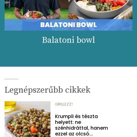
Balatoni bowl
Legnépszerűbb cikkek
GRILLEZZ!
Krumpli és tészta
helyett: ne
szénhidráttal, hanem
ezzel az olcsó...