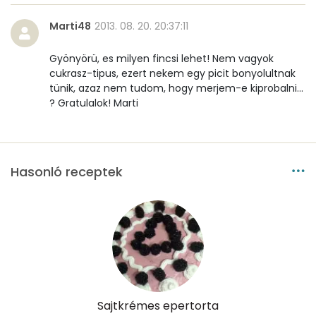
Összesen
0
Marti48
2013. 08. 20. 20:37:11
A vitamin (RAE):
305 micro
Gyönyörü, es milyen fincsi lehet! Nem vagyok
B6 vitamin:
0 mg
cukrasz-tipus, ezert nekem egy picit bonyolultnak
tünik, azaz nem tudom, hogy merjem-e kiprobalni...
B12 Vitamin:
0 micro
? Gratulalok! Marti
E vitamin:
2 mg
C vitamin:
12 mg
Hasonló receptek
D vitamin:
36 micro
K vitamin:
17 micro
Tiamin - B1 vitamin:
0 mg
Riboflavin - B2 vitamin:
0 mg
Sajtkrémes epertorta