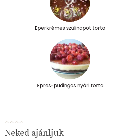
Összesen
474 kcal
Eperkrémes szülinapot torta
Epres-pudingos nyári torta
Neked ajánljuk