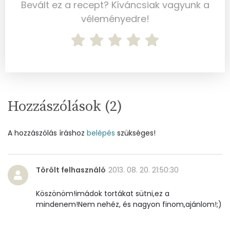
Bevált ez a recept? Kíváncsiak vagyunk a
véleményedre!
Mangán
0 mg
Szénhidrát
Összesen
42 g
Cukor
30 mg
Hozzászólások (
2
)
Élelmi rost
1 mg
A hozzászólás íráshoz
belépés
szükséges!
Víz
Törölt felhasználó
2013. 08. 20. 21:50:30
Összesen
73.2 g
Köszönöm!imádok tortákat sütni,ez a
mindenem!Nem nehéz, és nagyon finom,ajánlom!;)
Vitaminok