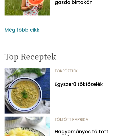
gazda birtokán
Még több cikk
Top Receptek
TÖKFŐZELÉK
Egyszerű tökfőzelék
TÖLTÖTT PAPRIKA
Hagyományos töltött