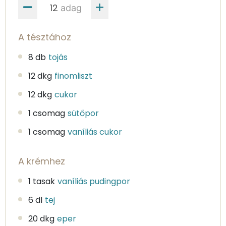
adag
A tésztához
8 db
tojás
12 dkg
finomliszt
12 dkg
cukor
1 csomag
sütőpor
1 csomag
vaníliás cukor
A krémhez
1 tasak
vaníliás pudingpor
6 dl
tej
20 dkg
eper