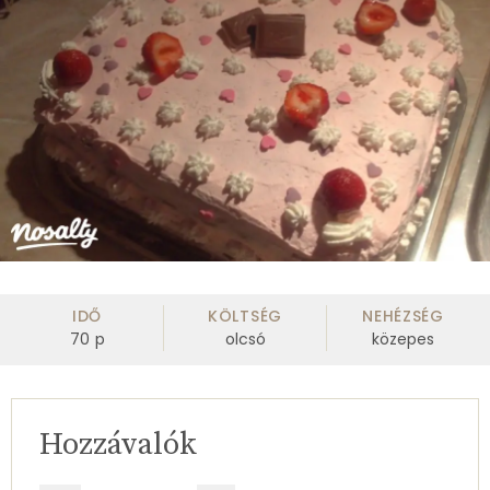
IDŐ
KÖLTSÉG
NEHÉZSÉG
70
p
olcsó
közepes
Hozzávalók