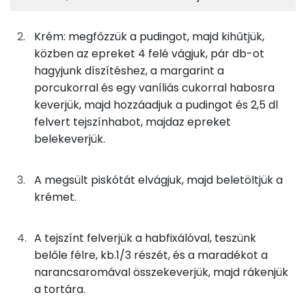
10g
finomliszt
36 kcal
Foszfor
Krém: megfőzzük a pudingot, majd kihűtjük,
10g
cukor
39 kcal
Kálcium
közben az epreket 4 felé vágjuk, pár db-ot
hagyjunk díszítéshez, a margarint a
1g
sütőpor
1 kcal
Nátrium
porcukorral és egy vaníliás cukorral habosra
1g
vaníliás cukor
3 kcal
keverjük, majd hozzáadjuk a pudingot és 2,5 dl
Szelén
felvert tejszínhabot, majdaz epreket
Magnézium
belekeverjük.
A krémhez
TOP vitaminok
4g
vaníliás pudingpor
14 kcal
A megsült piskótát elvágjuk, majd beletöltjük a
Kolin:
krémet.
50g
tej
28 kcal
C vitamin:
A tejszínt felverjük a habfixálóval, teszünk
17g
eper
5 kcal
belőle félre, kb.1/3 részét, és a maradékot a
E vitamin:
17g
margarin
120 kcal
narancsaromával összekeverjük, majd rákenjük
A vitamin (RAE):
a tortára.
13g
porcukor
48 kcal