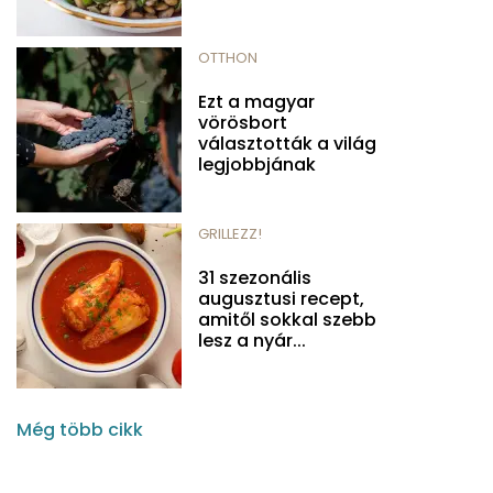
OTTHON
Ezt a magyar
vörösbort
választották a világ
legjobbjának
GRILLEZZ!
31 szezonális
augusztusi recept,
amitől sokkal szebb
lesz a nyár...
Még több cikk