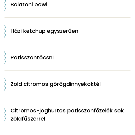
Balatoni bowl
Házi ketchup egyszerűen
Patisszontócsni
Zöld citromos görögdinnyekoktél
Citromos-joghurtos patisszonfőzelék sok
zöldfűszerrel