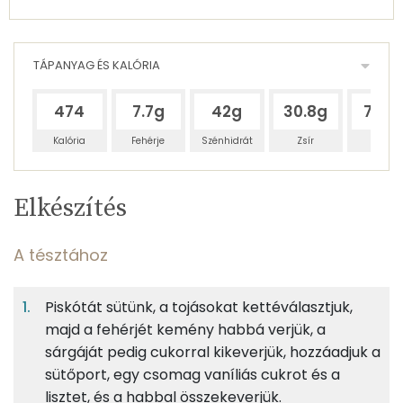
TÁPANYAG ÉS KALÓRIA
474
7.7g
42g
30.8g
73.2
Kalória
Fehérje
Szénhidrát
Zsír
Víz
Egy
12
100
Elkészítés
adagban
adagban
grammban
TÁPANYAGTARTALOM
A tésztához
5%
27%
20%
Egy
12
100
Fehérje
Szénhidrát
Zsír
adagban
adagban
grammban
Piskótát sütünk, a tojásokat kettéválasztjuk,
majd a fehérjét kemény habbá verjük, a
A tésztához
5%
27%
20%
47%
sárgáját pedig cukorral kikeverjük, hozzáadjuk a
Fehérje
Szénhidrát
Zsír
Víz
37g
tojás
46 kcal
sütőport, egy csomag vaníliás cukrot és a
TOP ásványi anyagok
lisztet, és a habbal összekeverjük.