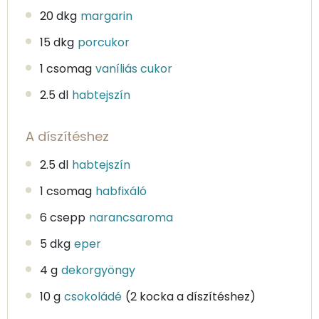
20 dkg
margarin
15 dkg
porcukor
1 csomag
vaníliás cukor
2.5 dl
habtejszín
A díszítéshez
2.5 dl
habtejszín
1 csomag
habfixáló
6 csepp
narancsaroma
5 dkg
eper
4 g
dekorgyöngy
10 g
csokoládé
(2 kocka a díszítéshez)