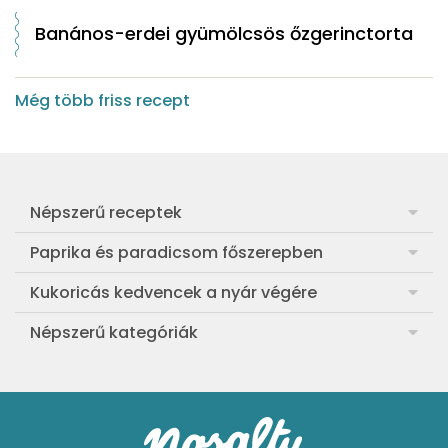
Banános-erdei gyümölcsös őzgerinctorta
Még több friss recept
Népszerű receptek
Frankfurti leves
Paprika és paradicsom főszerepben
Egyszerű muffin
Pan con Tomate
Kukoricás kedvencek a nyár végére
Aranygaluska
Paradicsom és paprika eltevése télre
Legfinomabb főtt kukorica
Népszerű kategóriák
Egyszerű paradicsomleves
Mézes-mascarponés sült paradicsom
Ropogós kukoricás fritters
Ebéd receptek
Egyszerű krumplifőzelék
Paradicsomos húsgombóc
Bang bang kukorica
Aprósütemények
Klasszikus madártej
Paradicsomos flat tart leveles tésztából
Szójás-vajas grillkukoricák
Sütemények