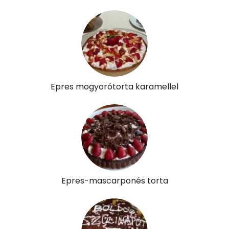
Niacin - B3 vitamin:
0 mg
Pantoténsav - B5 vitamin:
0 mg
Folsav - B9-vitamin:
24 micro
Kolin:
106 mg
Epres mogyorótorta karamellel
Retinol - A vitamin:
294 micro
α-karotin
0 micro
β-karotin
128 micro
β-crypt
3 micro
Epres-mascarponés torta
Likopin
0 micro
Lut-zea
169 micro