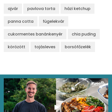
ajvár
pavlova torta
házi ketchup
panna cotta
fügelekvár
cukormentes banánkenyér
chia puding
körözött
tojásleves
borsófőzelék