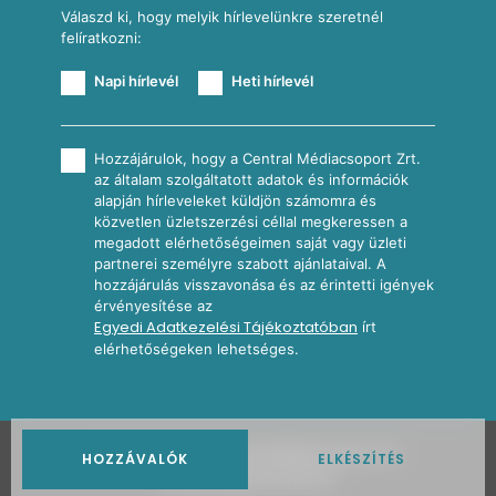
Válaszd ki, hogy melyik hírlevelünkre szeretnél
felíratkozni:
Napi hírlevél
Heti hírlevél
Hozzájárulok, hogy a Central Médiacsoport Zrt.
az általam szolgáltatott adatok és információk
alapján hírleveleket küldjön számomra és
közvetlen üzletszerzési céllal megkeressen a
megadott elérhetőségeimen saját vagy üzleti
partnerei személyre szabott ajánlataival. A
hozzájárulás visszavonása és az érintetti igények
érvényesítése az
Egyedi Adatkezelési Tájékoztatóban
írt
elérhetőségeken lehetséges.
2026
Nosalty · Central Médiacsoport Zrt.
HOZZÁVALÓK
ELKÉSZÍTÉS
Minden jog fenntartva.