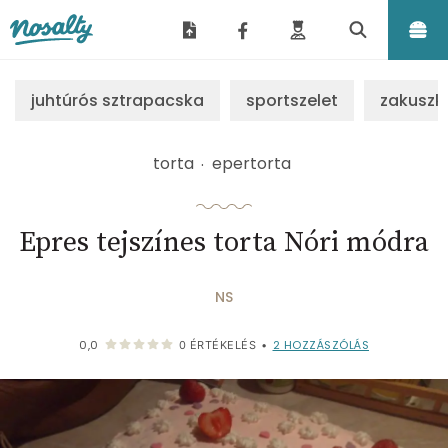
Nosalty
juhtúrós sztrapacska
sportszelet
zakuszk
torta
epertorta
Epres tejszínes torta Nóri módra
NS
2
HOZZÁSZÓLÁS
0,0
0
ÉRTÉKELÉS
•