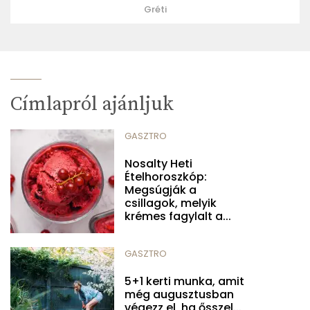
Gréti
Címlapról ajánljuk
GASZTRO
Nosalty Heti
Ételhoroszkóp:
Megsúgják a
csillagok, melyik
krémes fagylalt a...
GASZTRO
5+1 kerti munka, amit
még augusztusban
végezz el, ha ősszel...