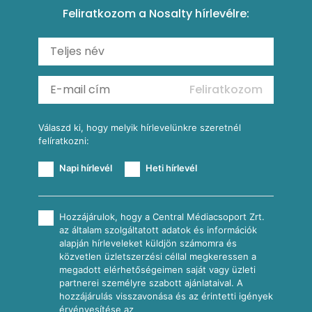
Feliratkozom a Nosalty hírlevélre:
Carbonara
Shakshuka
Mexikói húsleves kukorica salsával
Saláták
Ratatouille
Almás-kéksajtos kukoricasaláta
Köretek
Mexikói kukoricasaláta
Reggeli receptek
Feliratkozom
További receptkategóriák
Válaszd ki, hogy melyik hírlevelünkre szeretnél
felíratkozni:
Napi hírlevél
Heti hírlevél
Hozzájárulok, hogy a Central Médiacsoport Zrt.
az általam szolgáltatott adatok és információk
alapján hírleveleket küldjön számomra és
közvetlen üzletszerzési céllal megkeressen a
megadott elérhetőségeimen saját vagy üzleti
partnerei személyre szabott ajánlataival. A
hozzájárulás visszavonása és az érintetti igények
érvényesítése az