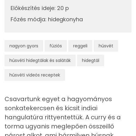
Előkészítés ideje
:
20 p
Egyszeresen telítetlen zsírsav:
3 g
Főzés módja
:
hidegkonyha
Többszörösen telítetlen zsírsav
1 g
Koleszterin
40 mg
nagyon gyors
fúziós
reggeli
húsvét
húsvéti hidegtálak és saláták
Ásványi anyagok
hidegtál
Összesen
314 g
húsvéti videós receptek
Cink
1 mg
Csavartunk egyet a hagyományos
Szelén
4 mg
sonkatekercsen és kicsit indiai
Kálcium
129 mg
hangulatúra rittyentettük. A curry és a
torma ugyanis meglepően összeillő
Vas
2 mg
párost alkot, ami bármilyen húsnak