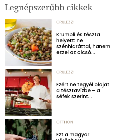
Legnépszerűbb cikkek
GRILLEZZ!
Krumpli és tészta
helyett: ne
szénhidráttal, hanem
ezzel az olcsó...
GRILLEZZ!
Ezért ne tegyél olajat
a tésztavízbe – a
séfek szerint...
OTTHON
Ezt a magyar