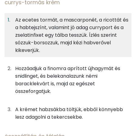
currys-tormás krém
14%
12%
27%
Egy
4
100
Fehérje
Szénhidrát
Zsír
adagban
adagban
grammban
Az ecetes tormát, a mascarponét, a ricottát és
a habtejszínt, valamint jó adag curryport és a
currys-tormás krém
14%
12%
27%
47%
zselatinfixet egy tálba tesszük. Ízlés szerint
Fehérje
Szénhidrát
Zsír
Víz
13g
ecetes torma
17 kcal
sózzuk-borsozzuk, majd kézi habverővel
TOP ásványi anyagok
kikeverjük.
63g
mascarpone
253 kcal
Kálcium
Hozzáadjuk a finomra aprított újhagymát és
25g
ricotta
38 kcal
Foszfor
snidlinget, és belekanalazunk némi
baracklekvárt is, majd az egészet
25g
habtejszín
73 kcal
Nátrium
összeforgatjuk.
3g
curry por
10 kcal
Magnézium
A krémet habzsákba töltjük, ebből könnyebb
1g
zselatinfix
2 kcal
Szelén
lesz adagolni a tekercsekbe.
0g
só
0 kcal
TOP vitaminok