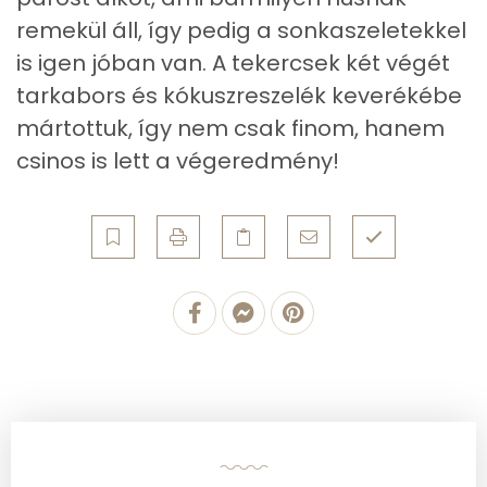
remekül áll, így pedig a sonkaszeletekkel
Magnézium
33 mg
is igen jóban van. A tekercsek két végét
Foszfor
97 mg
tarkabors és kókuszreszelék keverékébe
mártottuk, így nem csak finom, hanem
Nátrium
49 mg
csinos is lett a végeredmény!
Réz
0 mg
Mangán
0 mg
Szénhidrát
Összesen
21.9 g
Cukor
9 mg
Élelmi rost
4 mg