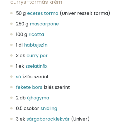
currys-tormás krém
50 g
ecetes torma
(Univer reszelt torma)
250 g
mascarpone
100 g
ricotta
1 dl
habtejszín
3 ek
curry por
1 ek
zselatinfix
só
ízlés szerint
fekete bors
ízlés szerint
2 db
újhagyma
0.5 csokor
snidling
3 ek
sárgabaracklekvár
(Univer)