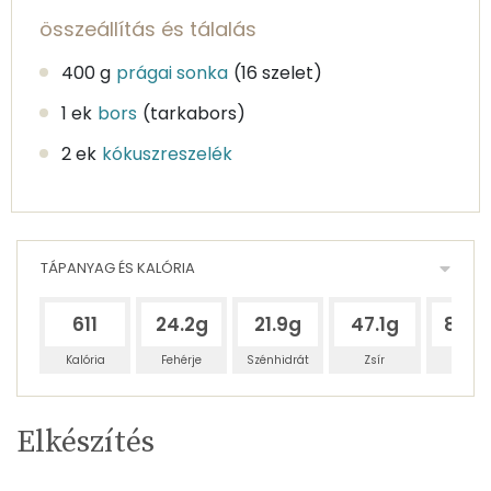
összeállítás és tálalás
400 g
prágai sonka
(16 szelet)
1 ek
bors
(tarkabors)
2 ek
kókuszreszelék
TÁPANYAG ÉS KALÓRIA
611
24.2g
21.9g
47.1g
84.4
Kalória
Fehérje
Szénhidrát
Zsír
Víz
Egy
4
100
Elkészítés
adagban
adagban
grammban
TÁPANYAGTARTALOM