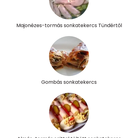
β-karotin
776 micro
β-crypt
0 micro
Majonézes-tormás sonkatekercs Tündértől
Likopin
0 micro
Lut-zea
386 micro
Összesen
611 kcal
Gombás sonkatekercs