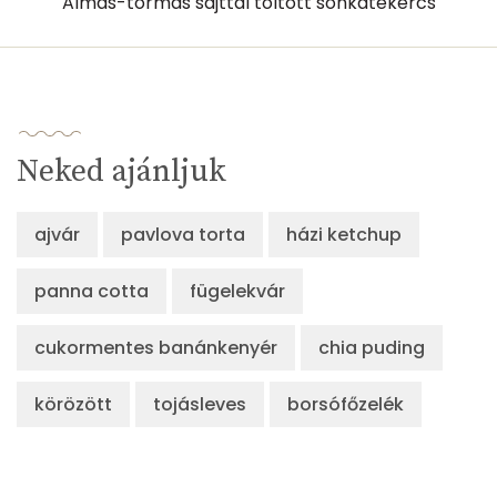
Almás-tormás sajttal töltött sonkatekercs
Neked ajánljuk
ajvár
pavlova torta
házi ketchup
panna cotta
fügelekvár
cukormentes banánkenyér
chia puding
körözött
tojásleves
borsófőzelék