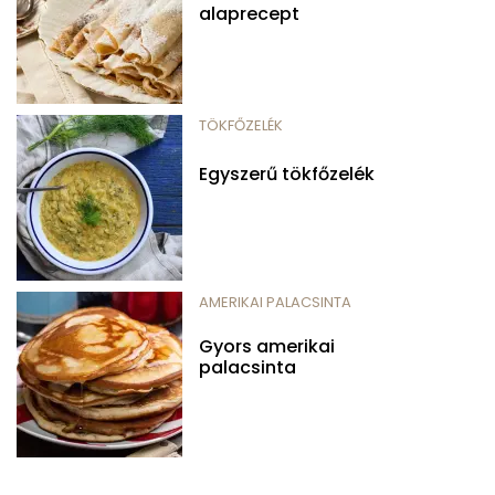
alaprecept
TÖKFŐZELÉK
Egyszerű tökfőzelék
AMERIKAI PALACSINTA
Gyors amerikai
palacsinta