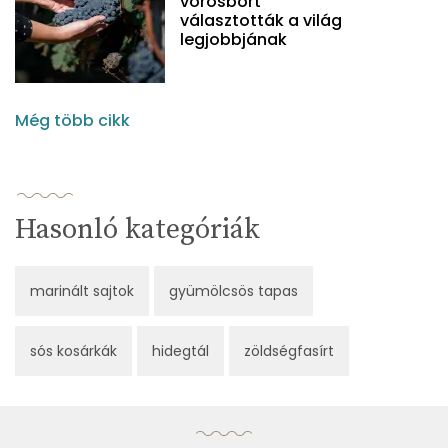
vörösbort
választották a világ
legjobbjának
Még több cikk
Hasonló kategóriák
marinált sajtok
gyümölcsös tapas
sós kosárkák
hidegtál
zöldségfasírt