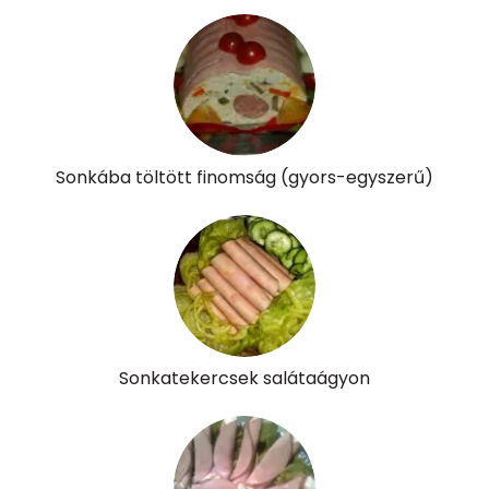
D vitamin:
8 micro
K vitamin:
109 micro
Tiamin - B1 vitamin:
0 mg
Riboflavin - B2 vitamin:
0 mg
Sonkába töltött finomság (gyors-egyszerű)
Niacin - B3 vitamin:
0 mg
Pantoténsav - B5 vitamin:
0 mg
Folsav - B9-vitamin:
47 micro
Kolin:
15 mg
Sonkatekercsek salátaágyon
Retinol - A vitamin:
98 micro
α-karotin
0 micro