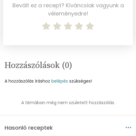
Bevált ez a recept? Kíváncsiak vagyunk a
Víz
véleményedre!
Összesen
84.4 g
Vitaminok
Összesen
0
Hozzászólások (
0
)
A vitamin (RAE):
163 micro
B6 vitamin:
0 mg
A hozzászólás íráshoz
belépés
szükséges!
B12 Vitamin:
0 micro
A témában még nem született hozzászólás.
E vitamin:
1 mg
C vitamin:
20 mg
Hasonló receptek