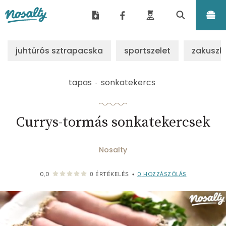
Nosalty
juhtúrós sztrapacska
sportszelet
zakuszk
tapas
sonkatekercs
Currys-tormás sonkatekercsek
Nosalty
0
HOZZÁSZÓLÁS
0,0
0
ÉRTÉKELÉS
•