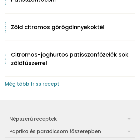
Zöld citromos görögdinnyekoktél
Citromos-joghurtos patisszonfőzelék sok
zöldfűszerrel
Még több friss recept
Népszerű receptek
Frankfurti leves
Paprika és paradicsom főszerepben