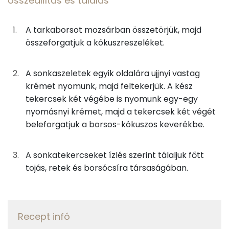
összeállítás és tálalás
C vitamin:
0g
fekete bors
0 kcal
Kolin:
A tarkaborsot mozsárban összetörjük, majd
46g
újhagyma
9 kcal
összeforgatjuk a kókuszreszeléket.
E vitamin:
23g
snidling
7 kcal
A sonkaszeletek egyik oldalára ujjnyi vastag
β-karotin
15g
sárgabaracklekvár
42 kcal
krémet nyomunk, majd feltekerjük. A kész
Niacin - B3 vitamin:
tekercsek két végébe is nyomunk egy-egy
összeállítás és tálalás
nyomásnyi krémet, majd a tekercsek két végét
beleforgatjuk a borsos-kókuszos keverékbe.
Fehérje
100g
prágai sonka
140 kcal
Összesen
24.2 g
A sonkatekercseket ízlés szerint tálaljuk főtt
0g
bors
0 kcal
tojás, retek és borsócsíra társaságában.
3g
kókuszreszelék
20 kcal
Zsír
Összesen
47.1 g
Összesen
611 kcal
Recept infó
Telített zsírsav
10 g