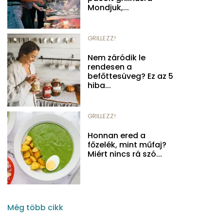
Mondjuk,...
GRILLEZZ!
Nem záródik le
rendesen a
befőttesüveg? Ez az 5
hiba...
GRILLEZZ!
Honnan ered a
főzelék, mint műfaj?
Miért nincs rá szó...
Még több cikk