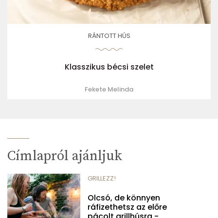
RÁNTOTT HÚS
Klasszikus bécsi szelet
Fekete Melinda
Címlapról ajánljuk
GRILLEZZ!
Olcsó, de könnyen
ráfizethetsz az előre
pácolt grillhúsra -