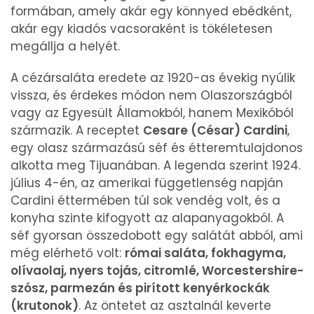
β-karotin
12555 micro
formában, amely akár egy könnyed ebédként,
akár egy kiadós vacsoraként is tökéletesen
β-crypt
8 micro
megállja a helyét.
Likopin
0 micro
A cézársaláta eredete az 1920-as évekig nyúlik
vissza, és érdekes módon nem Olaszországból
Lut-zea
5909 micro
vagy az Egyesült Államokból, hanem Mexikóból
származik. A receptet
Cesare (César) Cardini
,
egy olasz származású séf és étteremtulajdonos
Összesen
3279 kcal
alkotta meg Tijuanában. A legenda szerint 1924.
július 4-én, az amerikai függetlenség napján
Cardini éttermében túl sok vendég volt, és a
konyha szinte kifogyott az alapanyagokból. A
séf gyorsan összedobott egy salátát abból, ami
még elérhető volt:
római saláta, fokhagyma,
olívaolaj, nyers tojás, citromlé, Worcestershire-
szósz, parmezán és pirított kenyérkockák
(krutonok)
. Az öntetet az asztalnál keverte