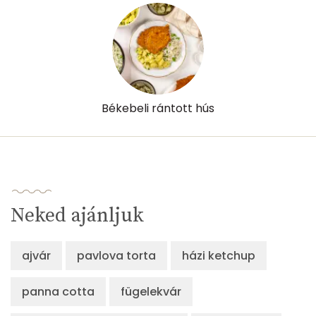
Békebeli rántott hús
Neked ajánljuk
ajvár
pavlova torta
házi ketchup
panna cotta
fügelekvár