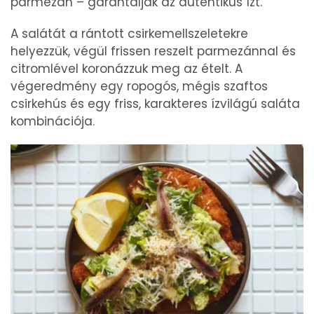
parmezán – garantálják az autentikus ízt.
A salátát a rántott csirkemellszeletekre
helyezzük, végül frissen reszelt parmezánnal és
citromlével koronázzuk meg az ételt. A
végeredmény egy ropogós, mégis szaftos
csirkehús és egy friss, karakteres ízvilágú saláta
kombinációja.