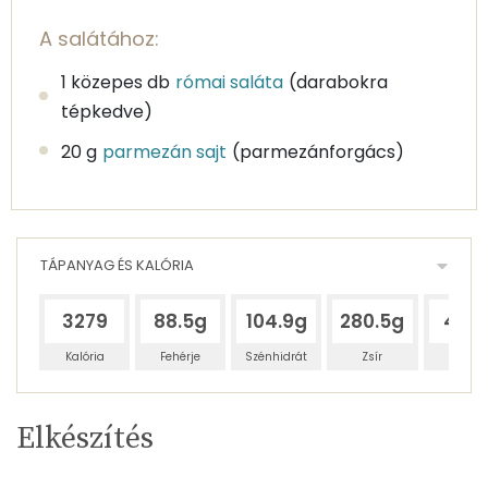
A salátához:
1 közepes db
római saláta
(darabokra
tépkedve)
20 g
parmezán sajt
(parmezánforgács)
TÁPANYAG ÉS KALÓRIA
3279
88.5g
104.9g
280.5g
468
Kalória
Fehérje
Szénhidrát
Zsír
Víz
Egy
2
100
Elkészítés
adagban
adagban
grammban
TÁPANYAGTARTALOM