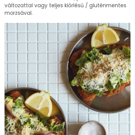
változattal vagy teljes kiőrlésű / gluténmentes
morzsával.