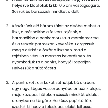
Kolin:
4g
víz
0 kcal
helyezve klopfoljuk ki kb. 0,5 cm vastagságúra.
Sózzuk és borsozzuk mindkét oldalt.
E vitamin:
A ropogós rántott csirkéhez:
Niacin - B3 vitamin:
Készítsünk elő három tálat: az elsőbe mehet a
225g
csirkemellfilé
270 kcal
liszt, a másodikba a felvert tojások, a
β-karotin
harmadikba a pankomorzsa, a zsemlemorzsa
75g
finomliszt
273 kcal
és a reszelt parmezán keveréke. Forgassuk
C vitamin:
meg a csirkét először a lisztben, majd a
55g
tojás
69 kcal
tojásban, végül a morzsás keverékben, és
Fehérje
25g
zsemlemorzsa
99 kcal
nyomkodjuk rá a panírt, hogy jól tapadjon.
Helyezzük a sütőrácsra.
Összesen
88.5 g
27g
panko
107 kcal
A panírozott csirkéket süthetjük bő olajban:
213g
napraforgó olaj
1879 kcal
Zsír
egy nagy, tágas vasserpenyőbe öntsünk olajat,
majd közepes hőfokon süssük mindkét oldalát
0g
só
0 kcal
Összesen
280.5 g
aranybarna kérgűre. Ha kész, papírtörlőre
0g
fekete bors
0 kcal
szedjük ki, hogy a felesleges olajat leitassa.
Telített zsírsav
43 g