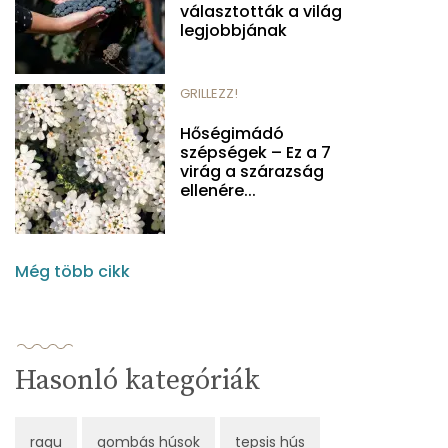
választották a világ
legjobbjának
GRILLEZZ!
Hőségimádó
szépségek – Ez a 7
virág a szárazság
ellenére...
Még több cikk
Hasonló kategóriák
ragu
gombás húsok
tepsis hús