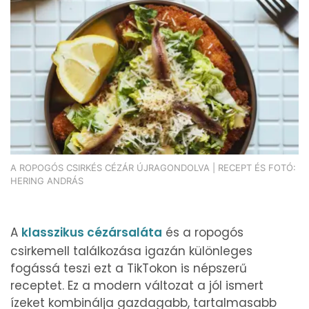
D vitamin:
74 micro
K vitamin:
288 micro
Tiamin - B1 vitamin:
1 mg
Riboflavin - B2 vitamin:
1 mg
Niacin - B3 vitamin:
28 mg
Pantoténsav - B5 vitamin:
0 mg
A ROPOGÓS CSIRKÉS CÉZÁR ÚJRAGONDOLVA | RECEPT ÉS FOTÓ:
HERING ANDRÁS
Folsav - B9-vitamin:
462 micro
Kolin:
458 mg
A
klasszikus cézársaláta
és a ropogós
csirkemell találkozása igazán különleges
Retinol - A vitamin:
196 micro
fogássá teszi ezt a TikTokon is népszerű
receptet. Ez a modern változat a jól ismert
α-karotin
4 micro
ízeket kombinálja gazdagabb, tartalmasabb