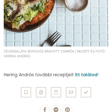
CÉZÁRSALÁTA ROPOGÓS RÁNTOTT CSIRKÉN | RECEPT ÉS FOTÓ:
HERING ANDRÁS
Hering András további receptjeit
itt találod
!