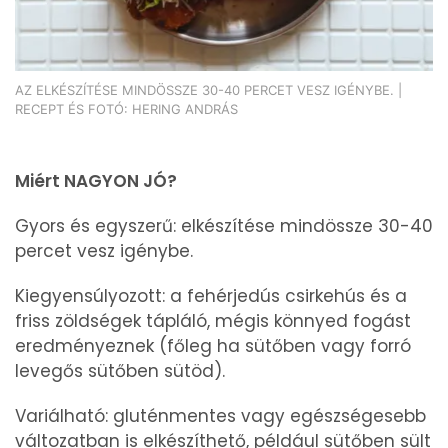
AZ ELKÉSZÍTÉSE MINDÖSSZE 30-40 PERCET VESZ IGÉNYBE. |
RECEPT ÉS FOTÓ: HERING ANDRÁS
Miért NAGYON JÓ?
Gyors és egyszerű: elkészítése mindössze 30-40
percet vesz igénybe.
Kiegyensúlyozott: a fehérjedús csirkehús és a
friss zöldségek tápláló, mégis könnyed fogást
eredményeznek (főleg ha sütőben vagy forró
levegős sütőben sütöd).
Variálható: gluténmentes vagy egészségesebb
változatban is elkészíthető, például sütőben sült