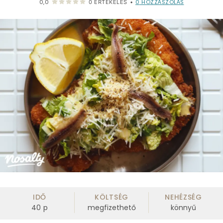
0
HOZZÁSZÓLÁS
0,0
0
ÉRTÉKELÉS
•
IDŐ
KÖLTSÉG
NEHÉZSÉG
40
p
megfizethető
könnyű