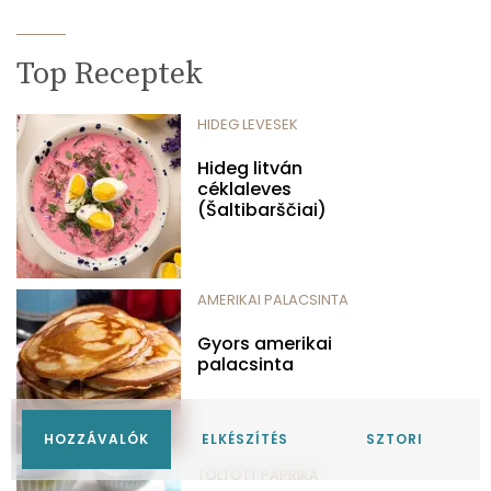
Top Receptek
HIDEG LEVESEK
Hideg litván
céklaleves
(Šaltibarščiai)
AMERIKAI PALACSINTA
Gyors amerikai
palacsinta
HOZZÁVALÓK
ELKÉSZÍTÉS
SZTORI
TÖLTÖTT PAPRIKA