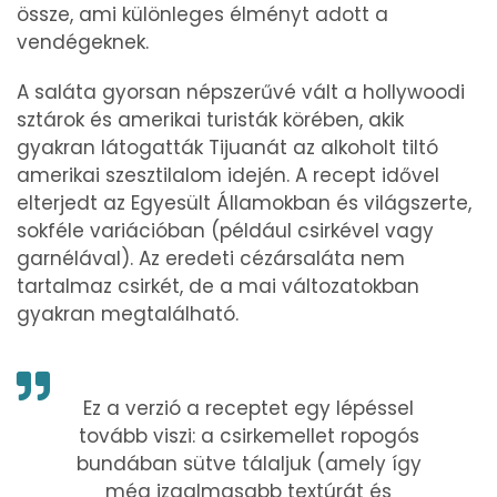
össze, ami különleges élményt adott a
vendégeknek.
A saláta gyorsan népszerűvé vált a hollywoodi
sztárok és amerikai turisták körében, akik
gyakran látogatták Tijuanát az alkoholt tiltó
amerikai szesztilalom idején. A recept idővel
elterjedt az Egyesült Államokban és világszerte,
sokféle variációban (például csirkével vagy
garnélával). Az eredeti cézársaláta nem
tartalmaz csirkét, de a mai változatokban
gyakran megtalálható.
Ez a verzió a receptet egy lépéssel
tovább viszi: a csirkemellet ropogós
bundában sütve tálaljuk (amely így
még izgalmasabb textúrát és