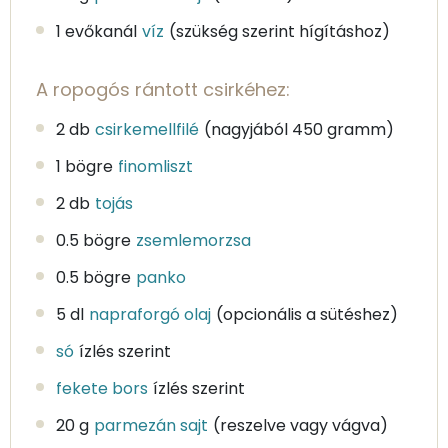
1 evőkanál
víz
(szükség szerint hígításhoz)
A ropogós rántott csirkéhez:
2 db
csirkemellfilé
(nagyjából 450 gramm)
1 bögre
finomliszt
2 db
tojás
0.5 bögre
zsemlemorzsa
0.5 bögre
panko
5 dl
napraforgó olaj
(opcionális a sütéshez)
só
ízlés szerint
fekete bors
ízlés szerint
20 g
parmezán sajt
(reszelve vagy vágva)