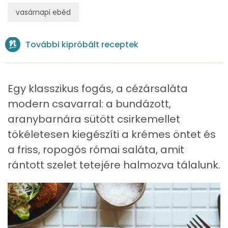
Víz
vasárnapi ebéd
Összesen
468 g
További kipróbált receptek
Vitaminok
Egy klasszikus fogás, a cézársaláta
Összesen
1
modern csavarral: a bundázott,
A vitamin (RAE):
1244 micro
aranybarnára sütött csirkemellet
tökéletesen kiegészíti a krémes öntet és
B6 vitamin:
2 mg
a friss, ropogós római saláta, amit
B12 Vitamin:
2 micro
rántott szelet tetejére halmozva tálalunk.
E vitamin:
96 mg
C vitamin:
12 mg