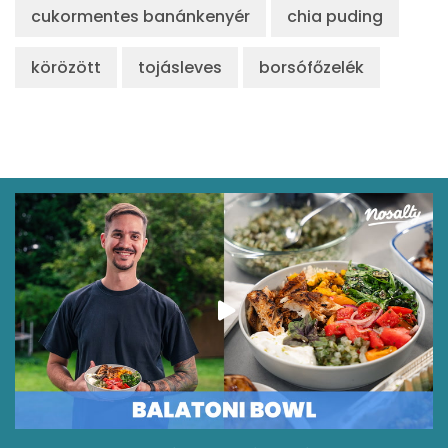
cukormentes banánkenyér
chia puding
körözött
tojásleves
borsófőzelék