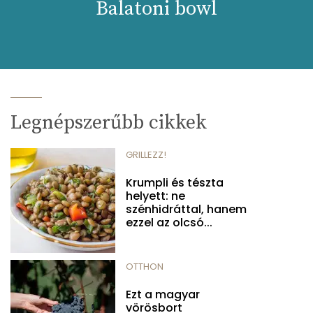
Balatoni bowl
Legnépszerűbb cikkek
GRILLEZZ!
Krumpli és tészta
helyett: ne
szénhidráttal, hanem
ezzel az olcsó...
OTTHON
Ezt a magyar
vörösbort