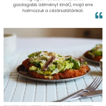
gazdagabb ízélményt kínál), majd erre
halmozzuk a cézársalátánkat.