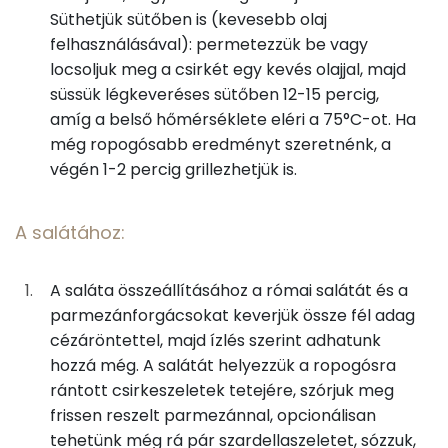
Süthetjük sütőben is (kevesebb olaj
10g
parmezán sajt
39 kcal
felhasználásával): permetezzük be vagy
Egyszeresen telítetlen zsírsav:
137 g
locsoljuk meg a csirkét egy kevés olajjal, majd
Többszörösen telítetlen zsírsav
86 g
süssük légkeveréses sütőben 12-15 percig,
A salátához:
amíg a belső hőmérséklete eléri a 75°C-ot. Ha
Koleszterin
478 mg
még ropogósabb eredményt szeretnénk, a
255g
római saláta
41 kcal
végén 1-2 percig grillezhetjük is.
10g
parmezán sajt
39 kcal
Ásványi anyagok
A salátához:
Összesen
3135.1 g
Összesen
3279 kcal
Cink
5 mg
A saláta összeállításához a római salátát és a
parmezánforgácsokat keverjük össze fél adag
Szelén
122 mg
cézáröntettel, majd ízlés szerint adhatunk
hozzá még. A salátát helyezzük a ropogósra
Kálcium
609 mg
rántott csirkeszeletek tetejére, szórjuk meg
frissen reszelt parmezánnal, opcionálisan
Vas
8 mg
tehetünk még rá pár szardellaszeletet, sózzuk,