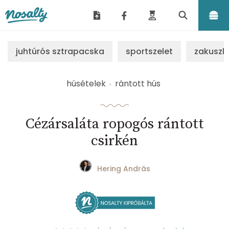
Nosalty
juhtúrós sztrapacska
sportszelet
zakuszk
húsételek
rántott hús
Cézársaláta ropogós rántott
csirkén
Hering András