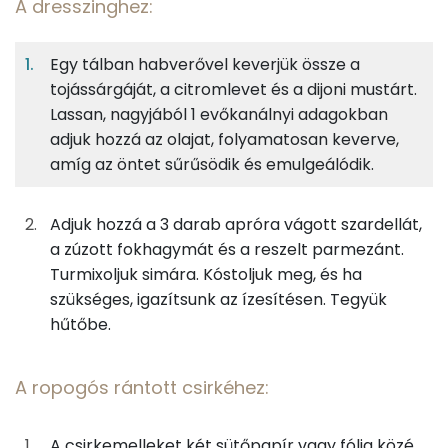
A dresszinghez:
9%
11%
30%
Egy
2
100
Fehérje
Szénhidrát
Zsír
adagban
adagban
grammban
Egy tálban habverővel keverjük össze a
tojássárgáját, a citromlevet és a dijoni mustárt.
A dresszinghez:
9%
11%
30%
50%
Lassan, nagyjából 1 evőkanálnyi adagokban
Fehérje
Szénhidrát
Zsír
Víz
10g
tojássárgája
32 kcal
adjuk hozzá az olajat, folyamatosan keverve,
TOP ásványi anyagok
amíg az öntet sűrűsödik és emulgeálódik.
4g
citromlé
1 kcal
Nátrium
Adjuk hozzá a 3 darab apróra vágott szardellát,
0g
dijoni mustár
0 kcal
Foszfor
a zúzott fokhagymát és a reszelt parmezánt.
Turmixoljuk simára. Kóstoljuk meg, és ha
43g
olívaolaj
376 kcal
Kálcium
szükséges, igazítsunk az ízesítésen. Tegyük
6g
szardella (konzerv)
13 kcal
hűtőbe.
Magnézium
2g
fokhagyma
2 kcal
Szelén
A ropogós rántott csirkéhez:
10g
parmezán sajt
39 kcal
TOP vitaminok
A csirkemelleket két sütőpapír vagy fólia közé