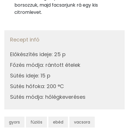
borsozzuk, majd facsarjunk rá egy kis
Magnézium
160 mg
citromlevet.
Foszfor
1078 mg
Nátrium
1150 mg
Recept infó
Réz
1 mg
Előkészítés ideje
:
25 p
Mangán
1 mg
Főzés módja
:
rántott ételek
Sütés ideje
:
15 p
Szénhidrát
Sütés hőfoka
:
200 °C
Összesen
104.9 g
Sütés módja
:
hőlégkeveréses
Cukor
7 mg
Élelmi rost
9 mg
gyors
fúziós
ebéd
vacsora