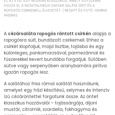
EZ AZ ÉTEL EGY MODERN KLASSZIKUS, AMELY EGYSZERRE
HOZZA EL A NOSZTALGIKUS CAESAR SALÁTA ÍZEIT ÉS A
ROPOGÓS CSIRKEMELL ÉLVEZETÉT. | RECEPT ÉS FOTÓ: HERING
ANDRÁS
A
cézársaláta ropogós rántott csirkén
alapja a
ropogósra sült, bundázott csirkemell. Ehhez a
csirkét klopfoljuk, majd lisztbe, tojásba és egy
különleges, pankomorzsával, parmezánnal és
fűszerekkel kevert bundába forgatjuk. Sütőben
sütve vagy serpenyőben aranybarnára pirítva
igazán ropogós lesz.
A salátához friss római salátát használunk,
amelyet egy házi készítésű, selymes és intenzív
ízű cézáröntettel forgatunk össze. Az öntet
klasszikus hozzávalói – tojássárgája, dijoni
mustár, citromlé, szardella, fokhagyma és