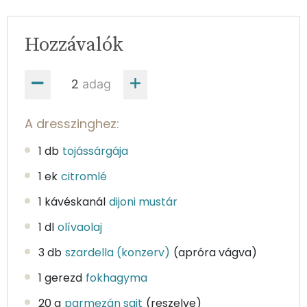
Hozzávalók
adag
A dresszinghez:
1 db
tojássárgája
1 ek
citromlé
1 kávéskanál
dijoni mustár
1 dl
olívaolaj
3 db
szardella (konzerv)
(apróra vágva)
1 gerezd
fokhagyma
20 g
parmezán sajt
(reszelve)