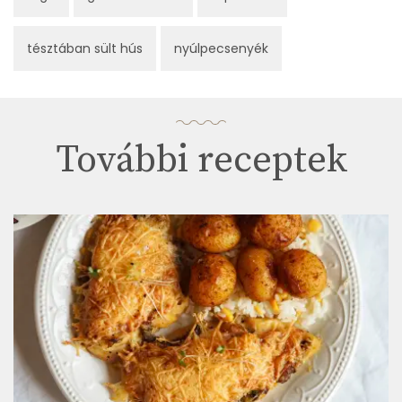
tésztában sült hús
nyúlpecsenyék
További receptek