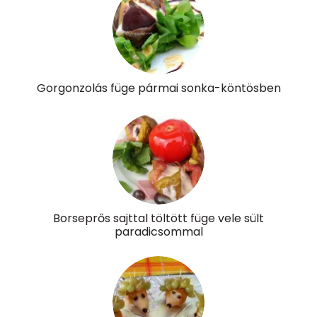
Riboflavin - B2 vitamin:
0 mg
Niacin - B3 vitamin:
3 mg
Pantoténsav - B5 vitamin:
0 mg
Gorgonzolás füge pármai sonka-köntösben
Folsav - B9-vitamin:
86 micro
Kolin:
43 mg
Retinol - A vitamin:
0 micro
α-karotin
289 micro
Borseprős sajttal töltött füge vele sült
β-karotin
1178 micro
paradicsommal
β-crypt
9 micro
Likopin
6433 micro