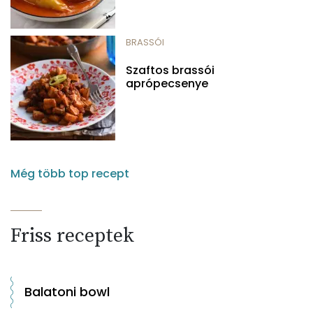
BRASSÓI
Szaftos brassói
aprópecsenye
Még több top recept
Friss receptek
Balatoni bowl