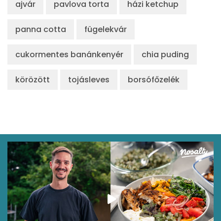
ajvár
pavlova torta
házi ketchup
panna cotta
fügelekvár
cukormentes banánkenyér
chia puding
körözött
tojásleves
borsófőzelék