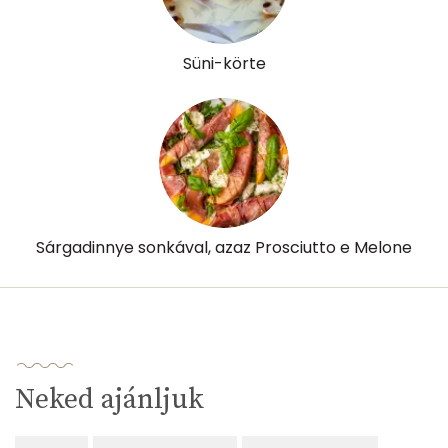
Lut-zea
461 micro
Süni-körte
Összesen
370 kcal
Sárgadinnye sonkával, azaz Prosciutto e Melone
Neked ajánljuk