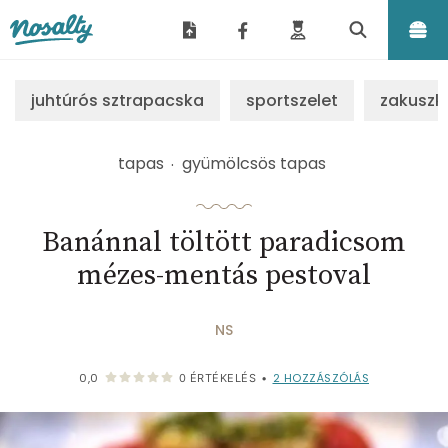
Nosalty
juhtúrós sztrapacska
sportszelet
zakuszk
tapas
gyümölcsös tapas
Banánnal töltött paradicsom
mézes-mentás pestoval
NS
2
HOZZÁSZÓLÁS
0,0
0
ÉRTÉKELÉS
•