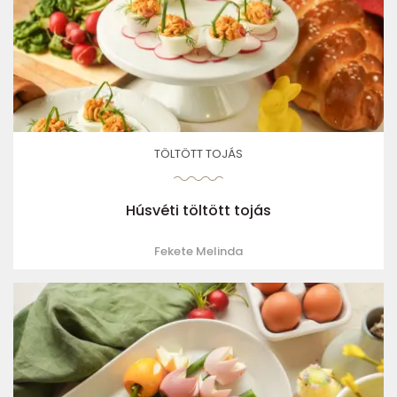
TÖLTÖTT TOJÁS
Húsvéti töltött tojás
Fekete Melinda