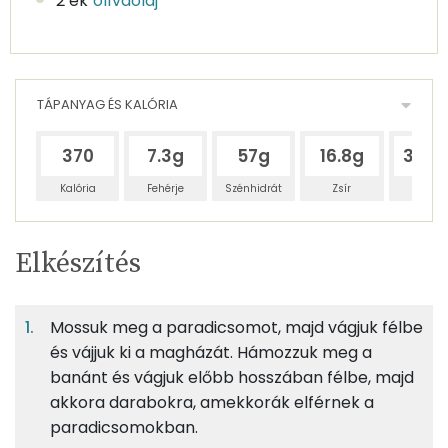
2 ek
olívaolaj
TÁPANYAG ÉS KALÓRIA
370
7.3g
57g
16.8g
391.
Kalória
Fehérje
Szénhidrát
Zsír
Víz
Egy
2
100
Elkészítés
adagban
adagban
grammban
TÁPANYAGTARTALOM
Mossuk meg a paradicsomot, majd vágjuk félbe
1%
12%
4%
Egy
2
100
Fehérje
Szénhidrát
Zsír
adagban
adagban
grammban
és vájjuk ki a magházát. Hámozzuk meg a
banánt és vágjuk előbb hosszában félbe, majd
akkora darabokra, amekkorák elférnek a
1%
12%
4%
83%
250g
paradicsom
45 kcal
Fehérje
Szénhidrát
Zsír
Víz
paradicsomokban.