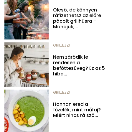
Olcsó, de könnyen
ráfizethetsz az előre
pácolt grillhúsra -
Mondjuk,...
GRILLEZZ!
Nem záródik le
rendesen a
befőttesüveg? Ez az 5
hiba...
GRILLEZZ!
Honnan ered a
főzelék, mint műfaj?
Miért nincs rá szó...