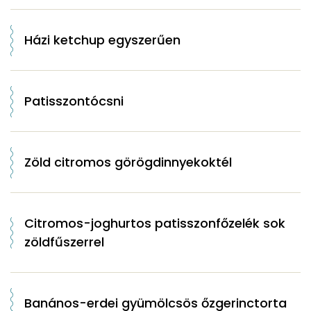
Házi ketchup egyszerűen
Patisszontócsni
Zöld citromos görögdinnyekoktél
Citromos-joghurtos patisszonfőzelék sok
zöldfűszerrel
Banános-erdei gyümölcsös őzgerinctorta