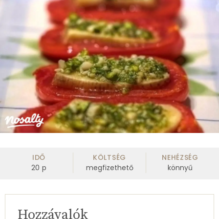
IDŐ
KÖLTSÉG
NEHÉZSÉG
20
p
megfizethető
könnyű
Hozzávalók