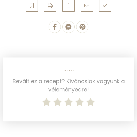
Ásványi anyagok
Összesen
374.1 g
Cink
1 mg
Szelén
3 mg
Kálcium
73 mg
Bevált ez a recept? Kíváncsiak vagyunk a
Vas
2 mg
véleményedre!
Magnézium
98 mg
Foszfor
177 mg
Nátrium
18 mg