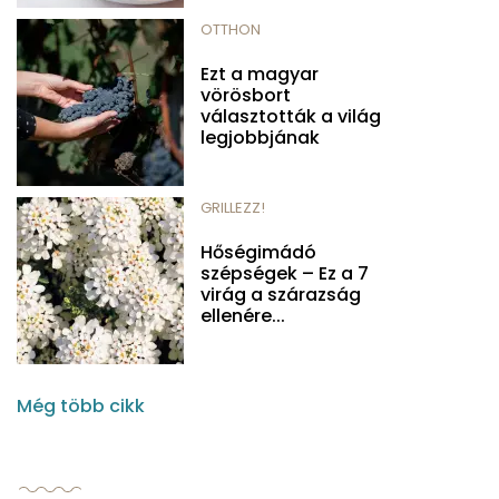
OTTHON
Ezt a magyar
vörösbort
választották a világ
legjobbjának
GRILLEZZ!
Hőségimádó
szépségek – Ez a 7
virág a szárazság
ellenére...
Még több cikk