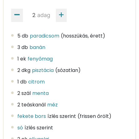
adag
5 db
paradicsom
(hosszúkás, érett)
3 db
banán
1 ek
fenyőmag
2 dkg
pisztácia
(sózatlan)
1 db
citrom
2 szál
menta
2 teáskanál
méz
fekete bors
ízlés szerint
(frissen őrölt)
só
ízlés szerint