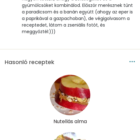
gyümölcsöket kombinálod. Először merésznek tűnt
Összesen
0
a paradicsom és a banán együtt (ahogy az eper is
a paprikával a gazpachoban), de végigolvasom a
receptedet, látom a zseniális fotót, és
A vitamin (RAE):
126 micro
meggyőztél:)))
B6 vitamin:
1 mg
B12 Vitamin:
0 micro
Hasonló receptek
E vitamin:
3 mg
C vitamin:
73 mg
D vitamin:
0 micro
K vitamin:
29 micro
Nutellás alma
Tiamin - B1 vitamin:
0 mg