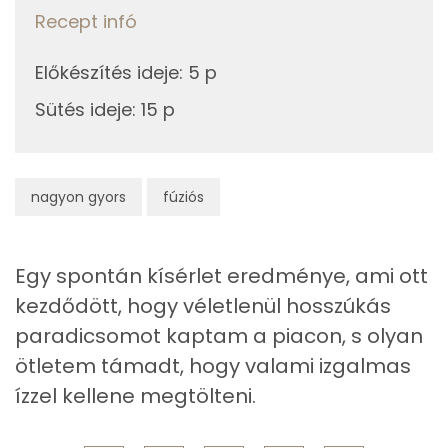
370 kcal
E vitamin:
Recept infó
Niacin - B3 vitamin:
Előkészítés ideje
:
5 p
Sütés ideje
:
15 p
Fehérje
Összesen
7.3 g
nagyon gyors
fúziós
Zsír
Összesen
16.8 g
Egy spontán kísérlet eredménye, ami ott
kezdődött, hogy véletlenül hosszúkás
Telített zsírsav
2 g
paradicsomot kaptam a piacon, s olyan
Egyszeresen telítetlen zsírsav:
9 g
ötletem támadt, hogy valami izgalmas
ízzel kellene megtölteni.
Többszörösen telítetlen zsírsav
4 g
Koleszterin
0 mg