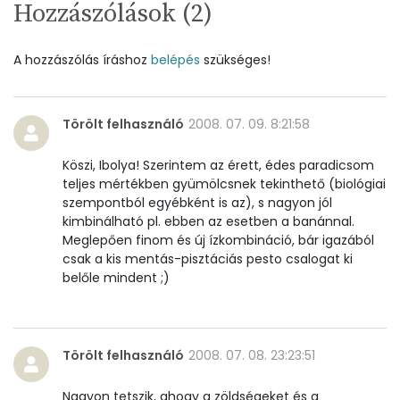
Hozzászólások (
2
)
Réz
0 mg
A hozzászólás íráshoz
belépés
szükséges!
Mangán
1 mg
Szénhidrát
Törölt felhasználó
2008. 07. 09. 8:21:58
Összesen
57 g
Köszi, Ibolya! Szerintem az érett, édes paradicsom
teljes mértékben gyümölcsnek tekinthető (biológiai
Cukor
32 mg
szempontból egyébként is az), s nagyon jól
kimbinálható pl. ebben az esetben a banánnal.
Élelmi rost
10 mg
Meglepően finom és új ízkombináció, bár igazából
csak a kis mentás-pisztáciás pesto csalogat ki
belőle mindent ;)
Víz
Összesen
391.2 g
Törölt felhasználó
2008. 07. 08. 23:23:51
Vitaminok
Nagyon tetszik, ahogy a zöldségeket és a