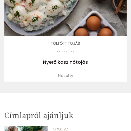
TÖLTÖTT TOJÁS
Nyerő kaszinótojás
Nosalty
Címlapról ajánljuk
GRILLEZZ!