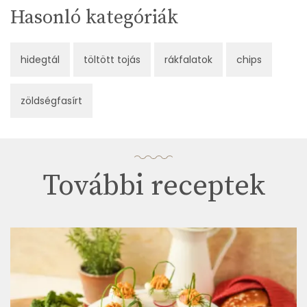
Hasonló kategóriák
hidegtál
töltött tojás
rákfalatok
chips
zöldségfasírt
További receptek