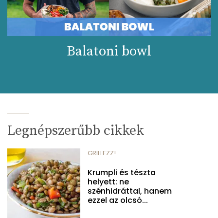
Balatoni bowl
Legnépszerűbb cikkek
GRILLEZZ!
Krumpli és tészta
helyett: ne
szénhidráttal, hanem
ezzel az olcsó...