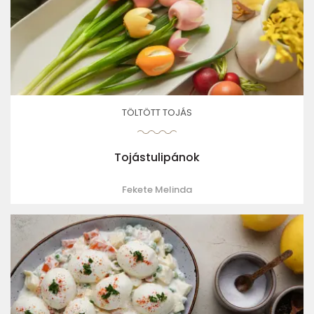
TÖLTÖTT TOJÁS
Tojástulipánok
Fekete Melinda