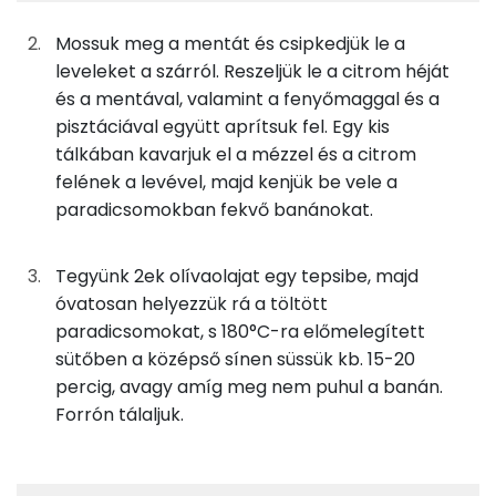
TOP ásványi anyagok
225g
banán
128 kcal
Mossuk meg a mentát és csipkedjük le a
Foszfor
5g
fenyőmag
30 kcal
leveleket a szárról. Reszeljük le a citrom héját
és a mentával, valamint a fenyőmaggal és a
Magnézium
10g
pisztácia
57 kcal
pisztáciával együtt aprítsuk fel. Egy kis
tálkában kavarjuk el a mézzel és a citrom
Kálcium
85g
citrom
13 kcal
felének a levével, majd kenjük be vele a
Nátrium
paradicsomokban fekvő banánokat.
7g
menta
5 kcal
Szelén
7g
méz
21 kcal
Tegyünk 2ek olívaolajat egy tepsibe, majd
óvatosan helyezzük rá a töltött
TOP vitaminok
0g
fekete bors
0 kcal
paradicsomokat, s 180°C-ra előmelegített
C vitamin:
sütőben a középső sínen süssük kb. 15-20
0g
só
0 kcal
percig, avagy amíg meg nem puhul a banán.
Kolin:
Forrón tálaljuk.
8g
olívaolaj
71 kcal
Likopin
Összesen