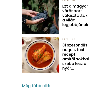
OTTHON
Ezt a magyar
vörösbort
választották
a világ
legjobbjának
GRILLEZZ!
31 szezonális
augusztusi
recept,
amitől sokkal
szebb lesz a
nyár...
Még több cikk