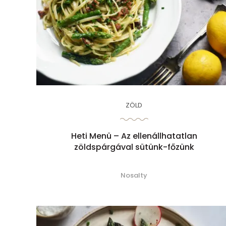
ZÖLD
Heti Menü – Az ellenállhatatlan
zöldspárgával sütünk-főzünk
Nosalty