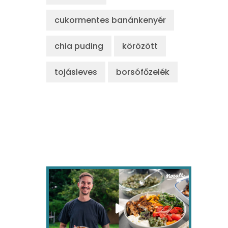
cukormentes banánkenyér
chia puding
körözött
tojásleves
borsófőzelék