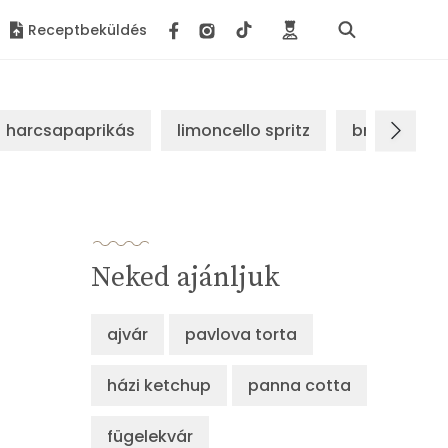
Receptbeküldés
harcsapaprikás
limoncello spritz
brassói sz
Neked ajánljuk
ajvár
pavlova torta
házi ketchup
panna cotta
fügelekvár