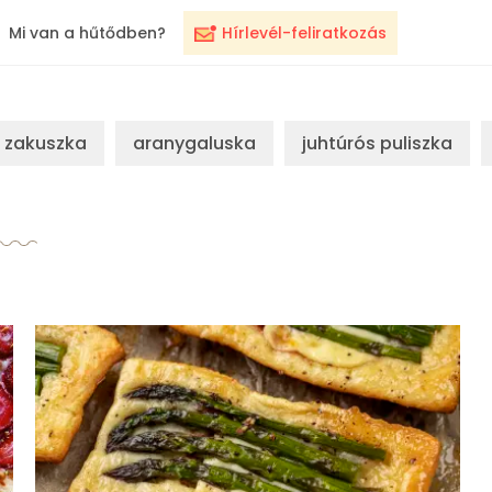
Mi van a hűtődben?
Hírlevél-feliratkozás
zakuszka
aranygaluska
juhtúrós puliszka