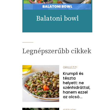
Balatoni bowl
Legnépszerűbb cikkek
GRILLEZZ!
Krumpli és
tészta
helyett: ne
szénhidráttal,
hanem ezzel
az olcsó...