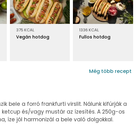
375 KCAL
1336 KCAL
Vegán hotdog
Fullos hotdog
Még több recept
ik bele a forró frankfurti virslit. Nálunk kifúrják a
li – ketcup és/vagy mustár az ízesítés. A 250g-os
, íze jól harmonizál a bele való dolgokkal.