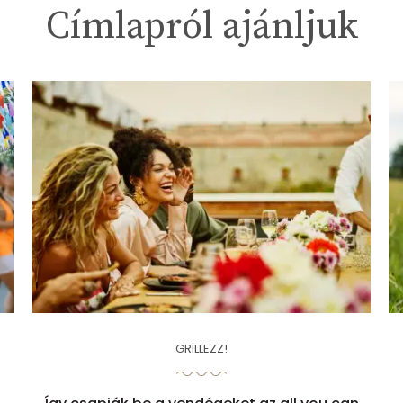
0.063 g
B6 vitamin
Címlapról ajánljuk
GRILLEZZ!