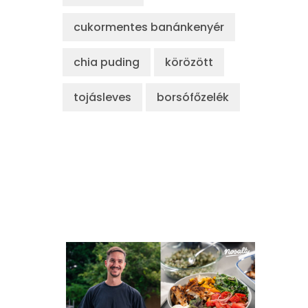
cukormentes banánkenyér
chia puding
körözött
tojásleves
borsófőzelék