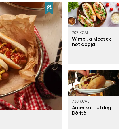
hot-dog kifli?
gramm
707 KCAL
Wimpi, a Mecsek
hot dogja
ámold ki!
Top vitaminok
730 KCAL
Amerikai hotdog
0.063 g
B6 vitamin
Dóritól
14.6 mg
Kolin
4.18 mg
Niacin - B3 vitamin