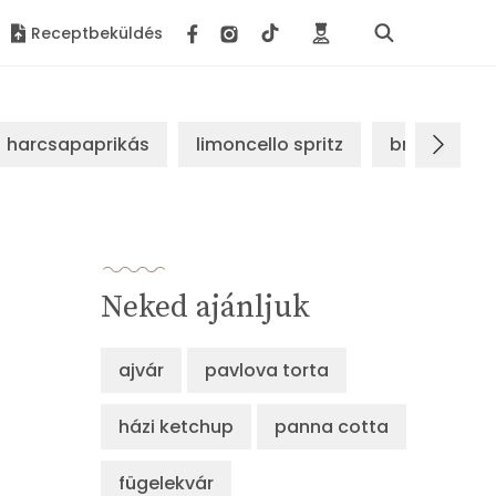
Receptbeküldés
harcsapaprikás
limoncello spritz
brassói sz
Neked ajánljuk
ajvár
pavlova torta
házi ketchup
panna cotta
fügelekvár