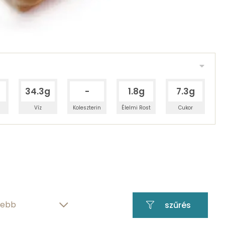
34.3g
-
1.8g
7.3g
Víz
Koleszterin
Élelmi Rost
Cukor
50.12 g
szénhidráttartalom
34.34 g
víztartalom
szűrés