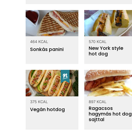
23 mg
Magnézium
Tápanyagtartalom / 100 gr
464 KCAL
570 KCAL
New York style
fehérje
9.77 g
Sonkás panini
hot dog
Zsír
0.842 g
telített zsírsav
egyszeresen telített
0.748 g
zsírsav
többszörösen telített
375 KCAL
897 KCAL
1.78 g
zsírsav
Ragacsos
Vegán hotdog
hagymás hot dog
sajttal
ásványi anyagok