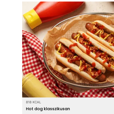
Hány kalória
Sz
Top ásványi anyagok
494 mg
Nátrium
818 KCAL
144 mg
Kalcium
Hot dog klasszikusan
101 mg
Foszfor