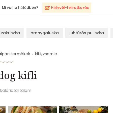
Mi van a hűtődben?
Hírlevél-feliratkozás
zakuszka
aranygaluska
juhtúrós puliszka
ipari termékek
kifli, zsemle
og kifli
kalóriatartalom