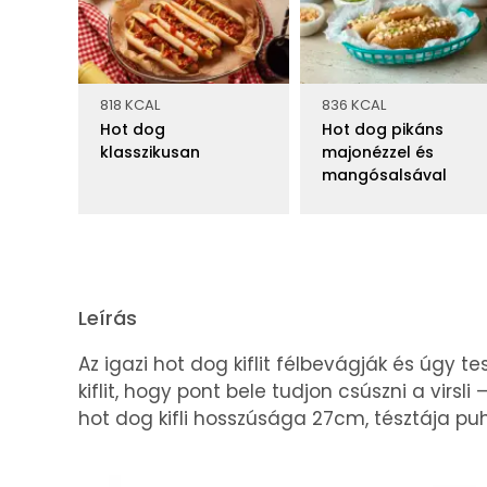
818 KCAL
836 KCAL
Hot dog
Hot dog pikáns
klasszikusan
majonézzel és
mangósalsával
Leírás
Az igazi hot dog kiflit félbevágják és úgy tesz
kiflit, hogy pont bele tudjon csúszni a virs
hot dog kifli hosszúsága 27cm, tésztája puha