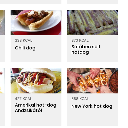
1.3 mg
C vitamin
amm
333 KCAL
370 KCAL
Sütőben sült
szénhidrát
Chili dog
hotdog
1.8 g
rost
7.28 g
cukor
víz
34.34 g
427 KCAL
558 KCAL
vitaminok
Amerikai hot-dog
New York hot dog
0.543 mg
Andzsikától
Tiamin - B1 vitamin
0.297 mg
Riboflavin - B2 vitamin