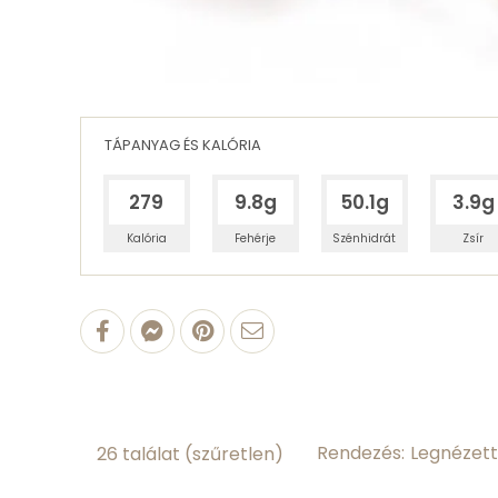
TÁPANYAG ÉS KALÓRIA
279
9.8g
50.1g
3.9g
Kalória
Fehérje
Szénhidrát
Zsír
100 g Hot-dog kifli
9.77 g
fehérjetartalom
3.37 g
zsírtartalom
Rendezés:
26 találat
(szűretlen)