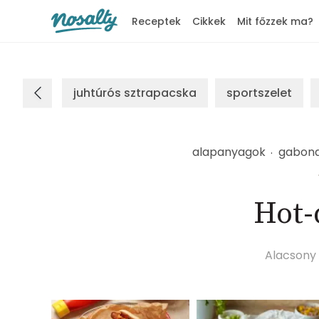
Receptek
Cikkek
Mit főzzek ma?
Nosalty
juhtúrós sztrapacska
sportszelet
alapanyagok
gabona
Hot-d
Alacsony 