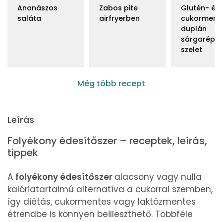
Ananászos
Zabos pite
Glutén- és
saláta
airfryerben
cukorment
duplán
sárgarépá
szelet
Még több recept
Leírás
Folyékony édesítőszer – receptek, leírás,
tippek
A
folyékony édesítőszer
alacsony vagy nulla
kalóriatartalmú alternatíva a cukorral szemben,
így diétás, cukormentes vagy laktózmentes
étrendbe is könnyen beilleszthető. Többféle