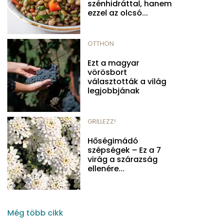
szénhidráttal, hanem
ezzel az olcsó...
OTTHON
Ezt a magyar
vörösbort
választották a világ
legjobbjának
GRILLEZZ!
Hőségimádó
szépségek – Ez a 7
virág a szárazság
ellenére...
Még több cikk