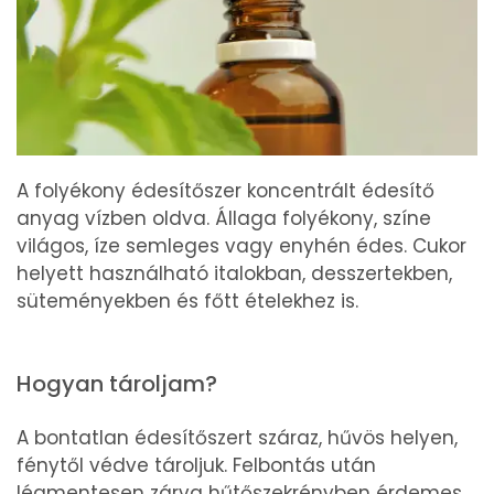
A folyékony édesítőszer koncentrált édesítő
anyag vízben oldva. Állaga folyékony, színe
világos, íze semleges vagy enyhén édes. Cukor
helyett használható italokban, desszertekben,
süteményekben és főtt ételekhez is.
Hogyan tároljam?
A bontatlan édesítőszert száraz, hűvös helyen,
fénytől védve tároljuk. Felbontás után
légmentesen zárva hűtőszekrényben érdemes