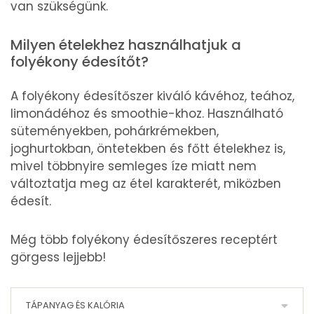
van szükségünk.
Milyen ételekhez használhatjuk a
folyékony édesítőt?
A folyékony édesítőszer kiváló kávéhoz, teához,
limonádéhoz és smoothie-khoz. Használható
süteményekben, pohárkrémekben,
joghurtokban, öntetekben és főtt ételekhez is,
mivel többnyire semleges íze miatt nem
változtatja meg az étel karakterét, miközben
édesít.
Még több folyékony édesítőszeres receptért
görgess lejjebb!
TÁPANYAG ÉS KALÓRIA