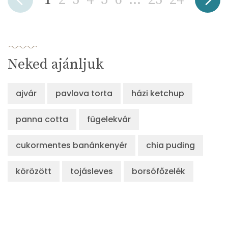
Neked ajánljuk
ajvár
pavlova torta
házi ketchup
panna cotta
fügelekvár
cukormentes banánkenyér
chia puding
körözött
tojásleves
borsófőzelék