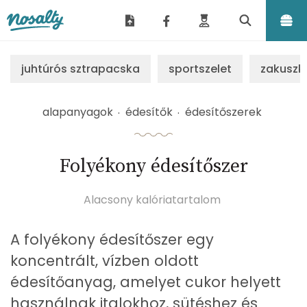
Nosalty
juhtúrós sztrapacska
sportszelet
zakuszk
alapanyagok
édesítők
édesítőszerek
Folyékony édesítőszer
Alacsony kalóriatartalom
A folyékony édesítőszer egy
koncentrált, vízben oldott
édesítőanyag, amelyet cukor helyett
használnak italokhoz, sütéshez és