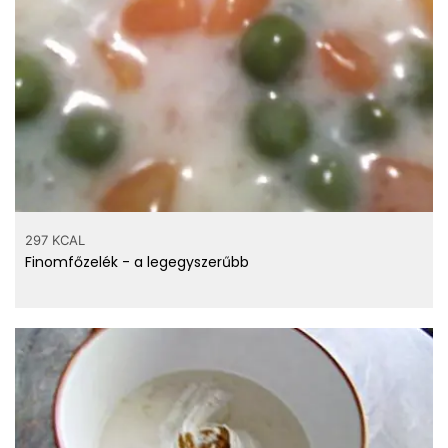
Hány kalória
gramm
297 KCAL
folyékony édesítőszer?
Finomfőzelék - a legegyszerűbb
Számold ki!