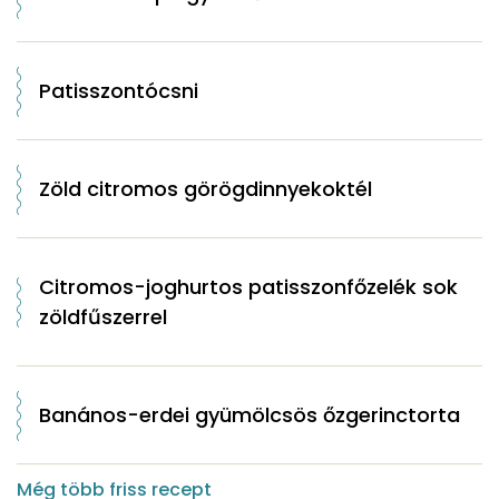
Patisszontócsni
Zöld citromos görögdinnyekoktél
Citromos-joghurtos patisszonfőzelék sok
zöldfűszerrel
Banános-erdei gyümölcsös őzgerinctorta
Még több friss recept