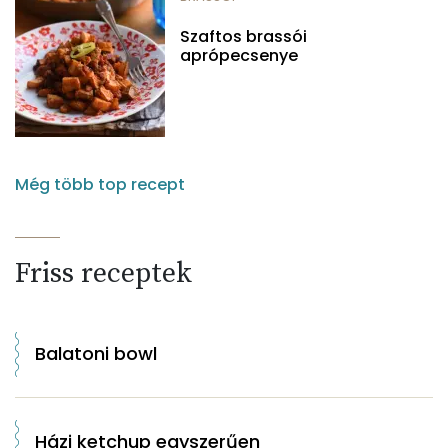
Szaftos brassói
aprópecsenye
Még több top recept
Friss receptek
Balatoni bowl
Házi ketchup egyszerűen