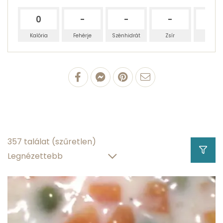
0
-
-
-
-
Kalória
Fehérje
Szénhidrát
Zsír
Víz
100 g Folyékony
édesítőszer
0 g
fehérjetartalom
357 találat
(szűretlen)
0 g
zsírtartalom
0 g
szénhidráttartalom
0 g
víztartalom