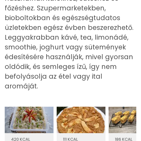
főzéshez. Szupermarketekben,
bioboltokban és egészségtudatos
üzletekben egész évben beszerezhető.
Leggyakrabban kávé, tea, limonádé,
smoothie, joghurt vagy sütemények
édesítésére használják, mivel gyorsan
oldódik, és semleges ízű, így nem
befolyásolja az étel vagy ital
aromáját.
420 KCAL
111 KCAL
186 KCAL