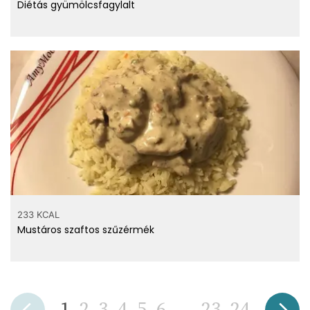
Diétás gyümölcsfagylalt
233 KCAL
Mustáros szaftos szűzérmék
1
2
3
4
5
6
...
23
24