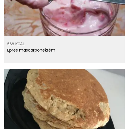
568 KCAL
Epres mascarponekrém