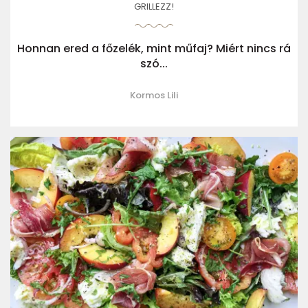
GRILLEZZ!
Honnan ered a főzelék, mint műfaj? Miért nincs rá
szó...
Kormos Lili