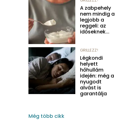
GRILLEZZ!
A zabpehely
nem mindig a
legjobb a
reggeli: az
időseknek...
GRILLEZZ!
Légkondi
helyett
hőhullám
idején: még a
nyugodt
alvást is
garantálja
Még több cikk