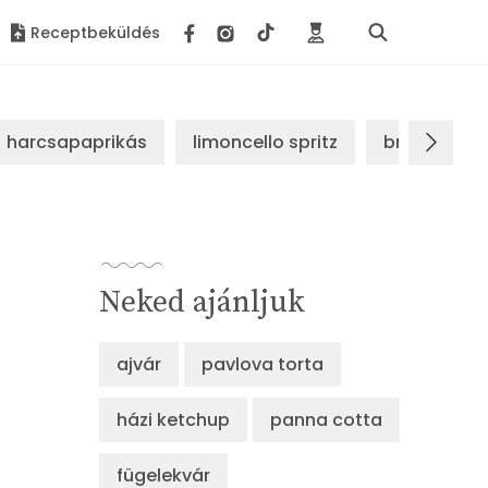
Receptbeküldés
harcsapaprikás
limoncello spritz
brassói sz
Neked ajánljuk
ajvár
pavlova torta
házi ketchup
panna cotta
fügelekvár