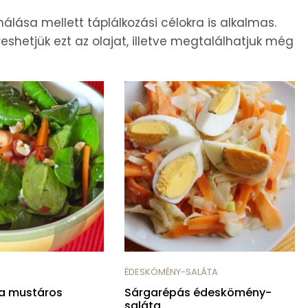
álása mellett táplálkozási célokra is alkalmas.
shetjük ezt az olajat, illetve megtalálhatjuk még
ÉDESKÖMÉNY-SALÁTA
a mustáros
Sárgarépás édeskömény-
saláta