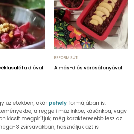
REFORM SÜTI
éklasaláta dióval
Almás-diós vörösáfonyával
y üzletekben, akár
pehely
formájában is.
teményekbe, a reggeli müzlinkbe, kásánkba, vagy
n kicsit megpirítjuk, még karakteresebb lesz az
ega-3 zsírsavakban, használjuk azt is