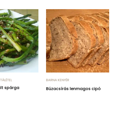
TÁLÉTEL
BARNA KENYÉR
lt spárga
Búzacsírás lenmagos cipó