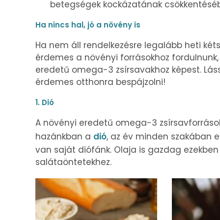
betegségek kockázatának csökkentésé
Ha nincs hal, jó a növény is
Ha nem áll rendelkezésre legalább heti kéts
érdemes a növényi forrásokhoz fordulnunk,
eredetű omega-3 zsírsavakhoz képest. Láss
érdemes otthonra bespájzolni!
1. Dió
A növényi eredetű omega-3 zsírsavforráso
hazánkban a
dió
, az év minden szakában el
van saját diófánk. Olaja is gazdag ezekben a
salátaöntetekhez.