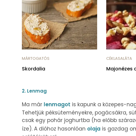
MÁRTOGATÓS
CÉKLASALÁTA
Skordalia
Majonézes c
2. Lenmag
Ma már
lenmagot
is kapunk a közepes-nag
Tehetjük péksüteményekre, pogácsákra, sü
csak egy pohár joghurtba (ha előbb szárazo
íze). A dióhoz hasonlóan
olaja
is gazdag om