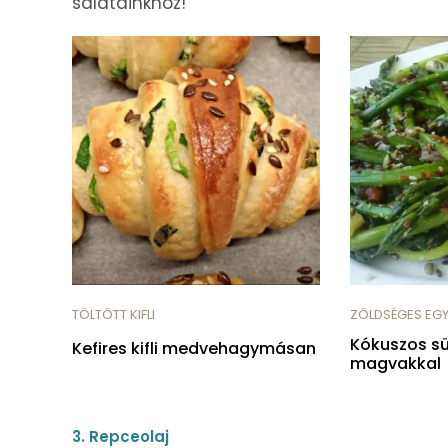
salátáinkhoz!
TÖLTÖTT KIFLI
ZÖLDSÉGES EGY
Kókuszos sü
Kefires kifli medvehagymásan
magvakkal
3. Repceolaj