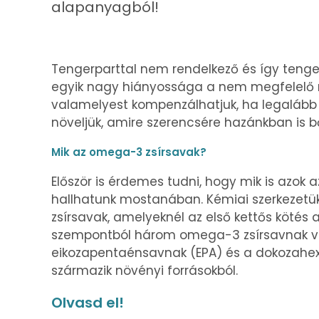
alapanyagból!
Tengerparttal nem rendelkező és így teng
egyik nagy hiányossága a nem megfelelő na
valamelyest kompenzálhatjuk, ha legalább
növeljük, amire szerencsére hazánkban is 
Mik az omega-3 zsírsavak?
Először is érdemes tudni, hogy mik is azok
hallhatunk mostanában. Kémiai szerkezetüke
zsírsavak, amelyeknél az első kettős kötés 
szempontból három omega-3 zsírsavnak van 
eikozapentaénsavnak (EPA) és a dokozahex
származik növényi forrásokból.
Olvasd el!