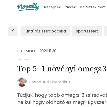
Receptek
Cikkek
Mit főzzek ma?
Nosalty
juhtúrós sztrapacska
sportszelet
ÉLETMÓD
2020.11.30.
Top 5+1 növényi omega3
Bodon Judit dietetikus
Tudjuk, hogy több omega-3 zsírsavat
nélkül hogy oldható ez meg? Egyszer