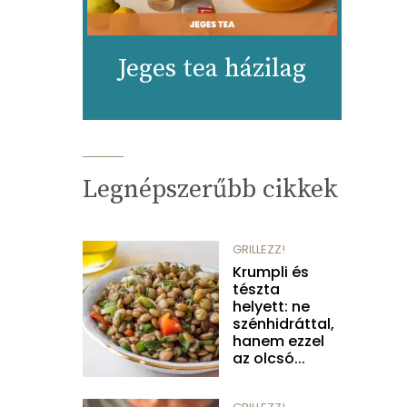
Jeges tea házilag
Legnépszerűbb cikkek
GRILLEZZ!
Krumpli és
tészta
helyett: ne
szénhidráttal,
hanem ezzel
az olcsó...