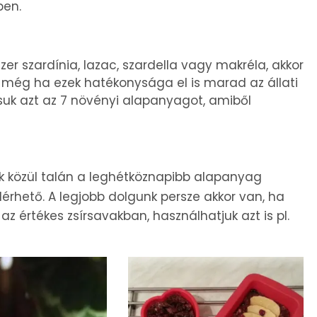
ben.
zer szardínia, lazac, szardella vagy makréla, akkor
 még ha ezek hatékonysága el is marad az állati
uk azt az 7 növényi alapanyagot, amiből
k közül talán a leghétköznapibb alapanyag
érhető. A legjobb dolgunk persze akkor van, ha
z értékes zsírsavakban, használhatjuk azt is pl.