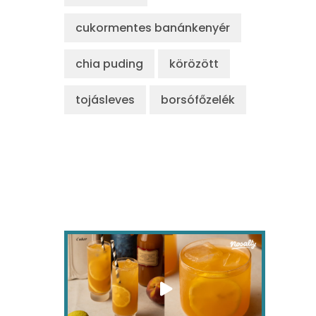
cukormentes banánkenyér
chia puding
körözött
tojásleves
borsófőzelék