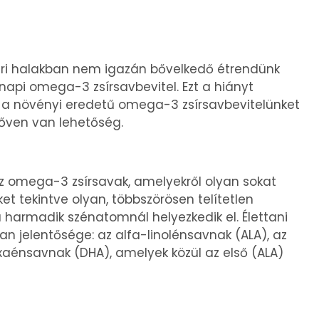
eri halakban nem igazán bővelkedő étrendünk
pi omega-3 zsírsavbevitel. Ezt a hiányt
 a növényi eredetű omega-3 zsírsavbevitelünket
bőven van lehetőség.
 az omega-3 zsírsavak, amelyekről olyan sokat
t tekintve olyan, többszörösen telítetlen
a harmadik szénatomnál helyezkedik el. Élettani
jelentősége: az alfa-linolénsavnak (ALA), az
aénsavnak (DHA), amelyek közül az első (ALA)