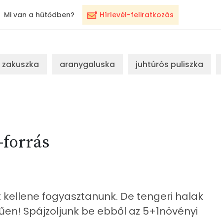
Mi van a hűtődben?
Hírlevél-feliratkozás
zakuszka
aranygaluska
juhtúrós puliszka
-forrás
 kellene fogyasztanunk. De tengeri halak
űen! Spájzoljunk be ebből az 5+1növényi