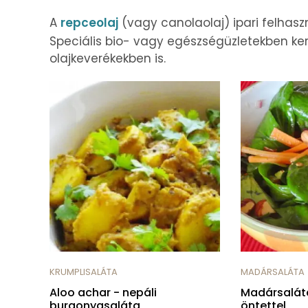
A
repceolaj
(vagy canolaolaj) ipari felhaszn
Speciális bio- vagy egészségüzletekben kere
olajkeverékekben is.
KRUMPLISALÁTA
MADÁRSALÁTA
Aloo achar - nepáli
Madársalát
burgonyasaláta
öntettel