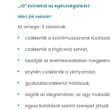
„Jó" zsírokkal az egészségünkért
Miért jók nekünk?
Az omega-3 zsírsavak:
csökkentik a szívritmuszavarok kockázat
csökkentik a triglicerid szintet,
lassítják az érelmeszedésben megjelenő
enyhén csökkentik a vérnyomást,
gyulladáscsökkentő hatásúak,
segítik az idegrendszer, az agy működésé
egyes kutatások szerint szerepet játszi