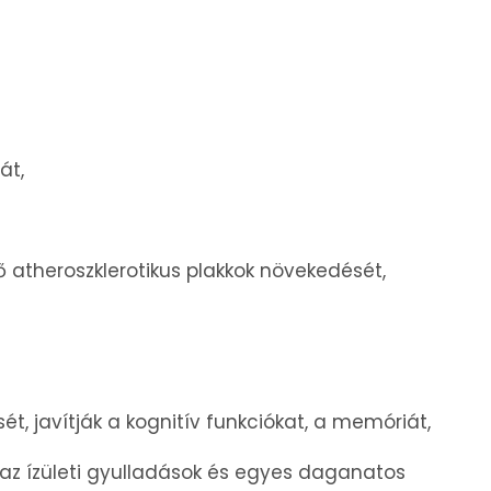
át,
 atheroszklerotikus plakkok növekedését,
t, javítják a kognitív funkciókat, a memóriát,
k az ízületi gyulladások és egyes daganatos