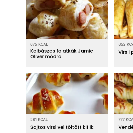
675 KCAL
652 KC
Kolbászos falatkák Jamie
Virsli
Oliver módra
581 KCAL
777 KC
Sajtos virslivel töltött kiflik
Vendég