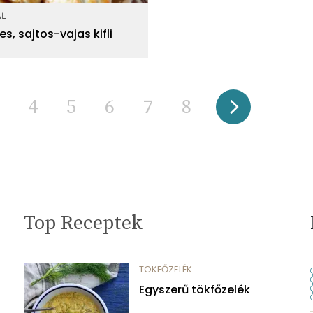
AL
s, sajtos-vajas kifli
4
5
6
7
8
Top Receptek
TÖKFŐZELÉK
Egyszerű tökfőzelék