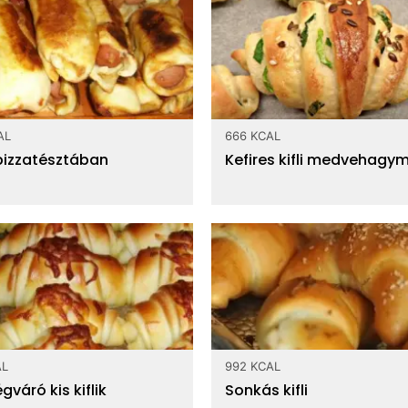
AL
666 KCAL
 pizzatésztában
Kefires kifli medvehagy
AL
992 KCAL
váró kis kiflik
Sonkás kifli