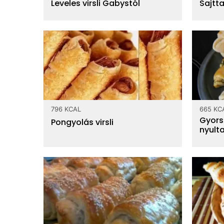
Leveles virsli Gabystól
Sajtta
796 KCAL
665 KC
Gyors 
Pongyolás virsli
nyulta