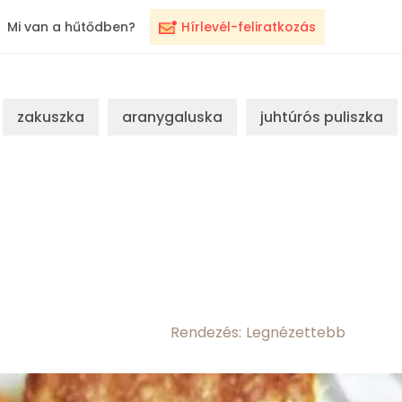
Mi van a hűtődben?
Hírlevél-feliratkozás
zakuszka
aranygaluska
juhtúrós puliszka
Rendezés: