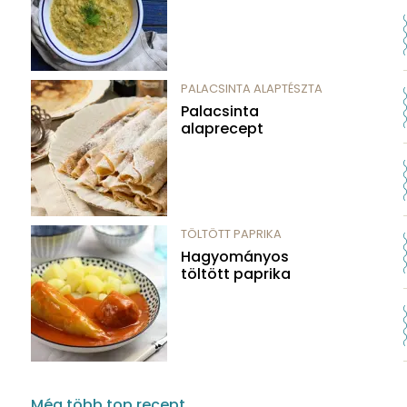
PALACSINTA ALAPTÉSZTA
Palacsinta
alaprecept
TÖLTÖTT PAPRIKA
Hagyományos
töltött paprika
Még több top recept