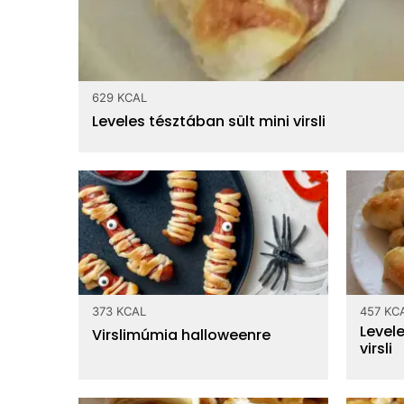
629 KCAL
Leveles tésztában sült mini virsli
373 KCAL
457 KC
Level
Virslimúmia halloweenre
virsli