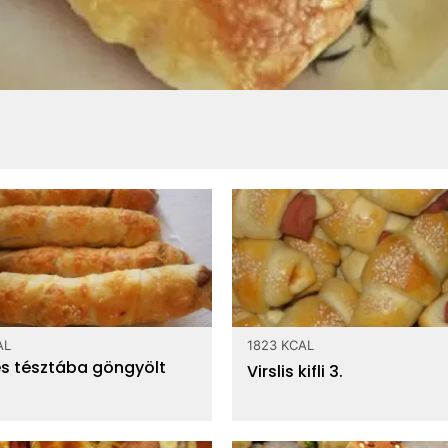
AL
1823 KCAL
es tésztába göngyölt
Virslis kifli 3.