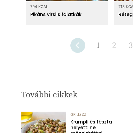
794 KCAL
718 KC
Pikáns virslis falatkák
Rétege
1
2
3
További cikkek
GRILLEZZ!
Krumpli és tészta
helyett: ne