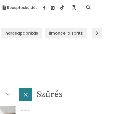
Receptbeküldés
harcsapaprikás
limoncello spritz
brassói s
Szűrés