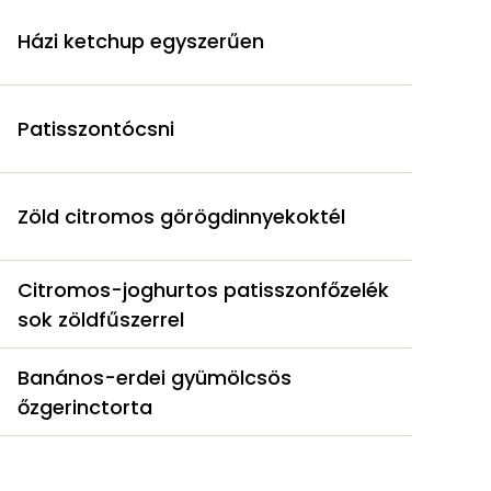
Házi ketchup egyszerűen
Patisszontócsni
Zöld citromos görögdinnyekoktél
Citromos-joghurtos patisszonfőzelék
sok zöldfűszerrel
Banános-erdei gyümölcsös
őzgerinctorta