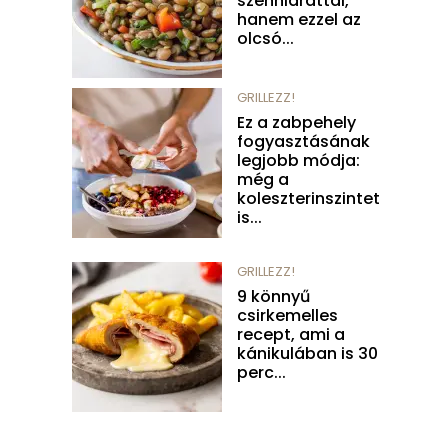
szénhidráttal,
hanem ezzel az
olcsó...
GRILLEZZ!
Ez a zabpehely
fogyasztásának
legjobb módja:
még a
koleszterinszintet
is...
GRILLEZZ!
9 könnyű
csirkemelles
recept, ami a
kánikulában is 30
perc...