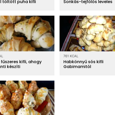
l töltött puha kifli
Sonkás-tejfölös leveles
AL
761 KCAL
fűszeres kifli, ahogy
Habkönnyű sós kifli
nti készíti
Gabimamitól