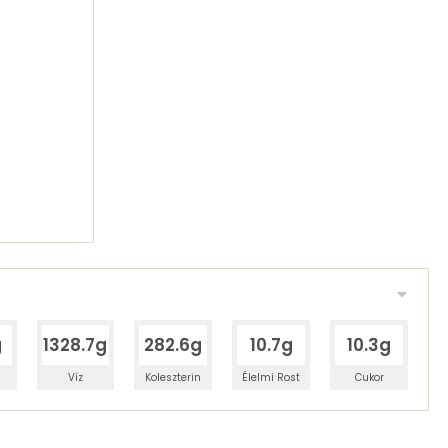
g
1328.7g
282.6g
10.7g
10.3g
Víz
Koleszterin
Élelmi Rost
Cukor
 adagban
100 grammban