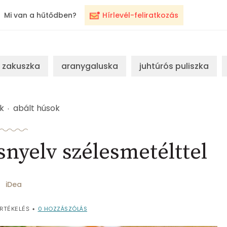
Mi van a hűtődben?
Hírlevél-feliratkozás
zakuszka
aranygaluska
juhtúrós puliszka
k
abált húsok
snyelv szélesmetélttel
iDea
0
HOZZÁSZÓLÁS
RTÉKELÉS
•