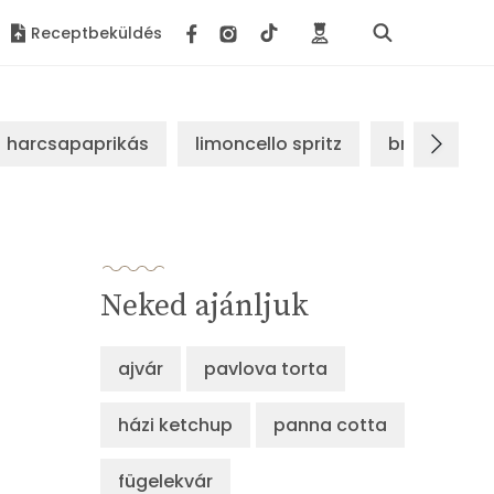
Receptbeküldés
harcsapaprikás
limoncello spritz
brassói sz
Neked ajánljuk
ajvár
pavlova torta
házi ketchup
panna cotta
fügelekvár