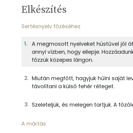
TÁPANYAGTARTALOM
Elkészítés
4%
Fehérje
S
Egy adagban
2
Sertésnyelv főzéséhez
Sertésnyelv főzéséhez
4%
11%
A megmosott nyelveket hústűvel jól áts
Fehérje
Szénhidrát
250g
sertésnyelv
annyi vízben, hogy ellepje. Hozzáadun
főzzük közepes lángon.
TOP ásványi anyagok
0g
babérlevél
Nátrium
40g
sárgarépa
Miután megfőtt, hagyjuk hűlni saját le
távolítani a külső fehér réteget.
Foszfor
45g
vöröshagyma
Kálcium
Szeleteljük, és melegen tartjuk. A főz
6g
fokhagyma
Magnézium
0g
szegfűbors
A mártás
Szelén
0g
fekete bors