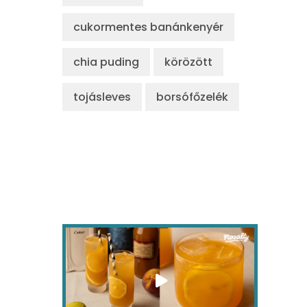
cukormentes banánkenyér
chia puding
körözött
tojásleves
borsófőzelék