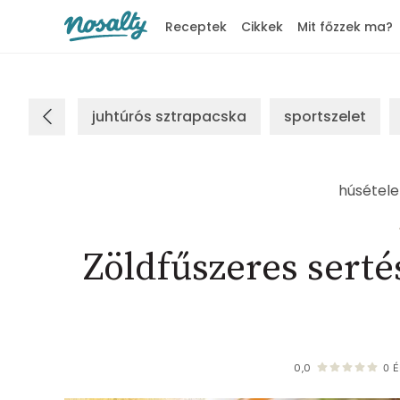
Receptek
Cikkek
Mit főzzek ma?
Nosalty
juhtúrós sztrapacska
sportszelet
húsétele
Zöldfűszeres serté
0,0
0
É