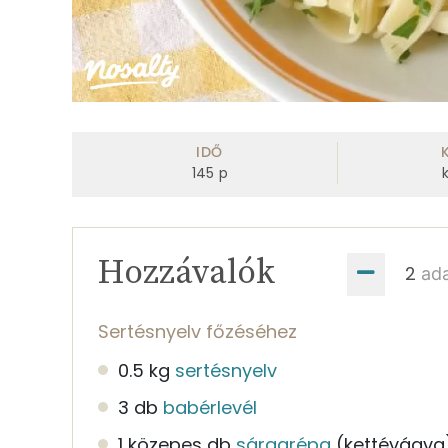
IDŐ
145
p
Hozzávalók
ad
Sertésnyelv főzéséhez
0.5 kg
sertésnyelv
3 db
babérlevél
1 közepes db
sárgarépa
(kettévágva