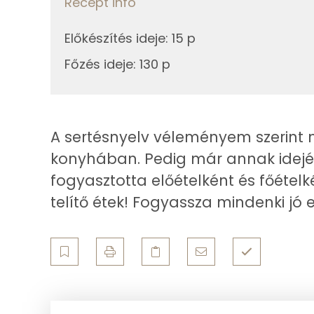
Recept infó
Ásványi anyagok
200g
hosszúmetélt
Előkészítés ideje
:
15 p
Összesen
14g
vaj
Főzés ideje
:
130 p
Cink
23g
petrezselyem
Szelén
A sertésnyelv véleményem szerint 
Összesen
Kálcium
konyhában. Pedig már annak idején 
fogyasztotta előételként és főétel
Vas
telítő étek! Fogyassza mindenki jó
Magnézium
Foszfor
Nátrium
Réz