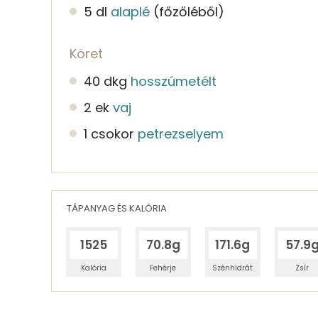
5 dl
alaplé
(főzőléből)
Köret
40 dkg
hosszúmetélt
2 ek
vaj
1 csokor
petrezselyem
TÁPANYAG ÉS KALÓRIA
1525
70.8g
171.6g
57.9
Kalória
Fehérje
Szénhidrát
Zsír
Egy adagban
2