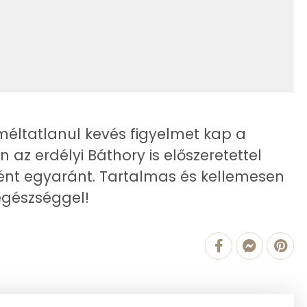
742 kcal
2726.1 g
100 kcal
11 mg
8 kcal
157 mg
méltatlanul kevés figyelmet kap a
1525 kcal
221 mg
az erdélyi Báthory is előszeretettel
ként egyaránt. Tartalmas és kellemesen
18 mg
 egészséggel!
196 mg
942 mg
1178 mg
1 mg