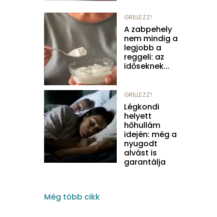
GRILLEZZ!
A zabpehely
nem mindig a
legjobb a
reggeli: az
időseknek...
GRILLEZZ!
Légkondi
helyett
hőhullám
idején: még a
nyugodt
alvást is
garantálja
Még több cikk