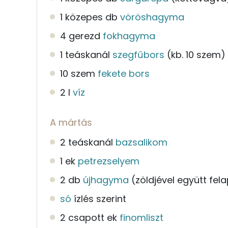
1 közepes db
vöröshagyma
4 gerezd
fokhagyma
1 teáskanál
szegfűbors
(kb. 10 szem)
10 szem
fekete bors
2 l
víz
A mártás
2 teáskanál
bazsalikom
1 ek
petrezselyem
2 db
újhagyma
(zöldjével együtt fela
só
ízlés szerint
2 csapott ek
finomliszt