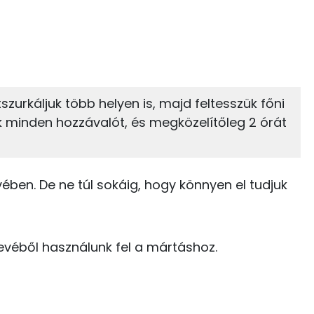
11%
4%
zénhidrát
Zsír
 adagban
100 grammban
4%
82%
zurkáljuk több helyen is, majd feltesszük főni
Zsír
Víz
563 kcal
k minden hozzávalót, és megközelítőleg 2 órát
TOP vitaminok
0 kcal
C vitamin:
15 kcal
vében. De ne túl sokáig, hogy könnyen el tudjuk
Kolin:
16 kcal
Niacin - B3 vitamin:
őlevéből használunk fel a mártáshoz.
8 kcal
β-karotin
0 kcal
Tiamin - B1 vitamin:
0 kcal