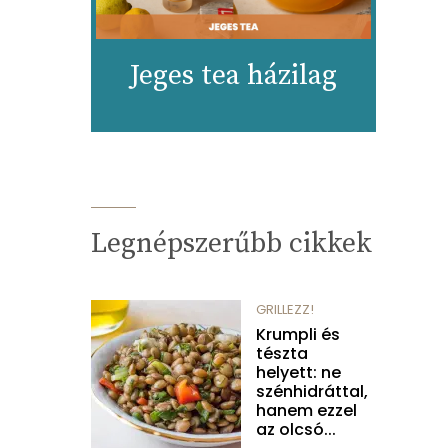
Jeges tea házilag
Legnépszerűbb cikkek
GRILLEZZ!
Krumpli és
tészta
helyett: ne
szénhidráttal,
hanem ezzel
az olcsó...