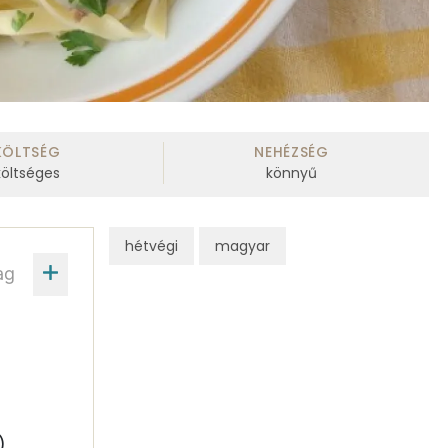
KÖLTSÉG
NEHÉZSÉG
költséges
könnyű
hétvégi
magyar
ag
)