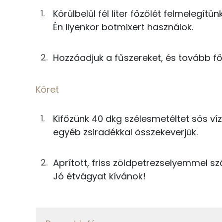
Körülbelül fél liter főzőlét felmelegítü
1000g
víz
Én ilyenkor botmixert használok.
Fehérje
A mártás
Hozzáadjuk a fűszereket, és tovább főz
Összesen
0g
bazsalikom
Köret
Zsír
2g
petrezselyem
Összesen
Kifőzünk 40 dkg szélesmetéltet sós víz
92g
újhagyma
egyéb zsiradékkal összekeverjük.
Telített zsírsav
0g
só
Egyszeresen telítetlen zsírsav:
Aprított, friss zöldpetrezselyemmel s
10g
finomliszt
Jó étvágyat kívánok!
Többszörösen telítetlen zsírsav
250g
alaplé
Koleszterin
Köret