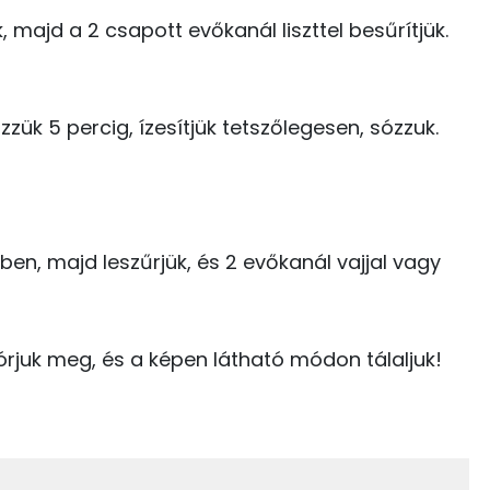
nk, majd a 2 csapott evőkanál liszttel besűrítjük.
0 kcal
zük 5 percig, ízesítjük tetszőlegesen, sózzuk.
70.8 g
0 kcal
1 kcal
57.9 g
ben, majd leszűrjük, és 2 evőkanál vajjal vagy
18 kcal
23 g
0 kcal
24 g
zórjuk meg, és a képen látható módon tálaljuk!
36 kcal
6 g
18 kcal
283 mg