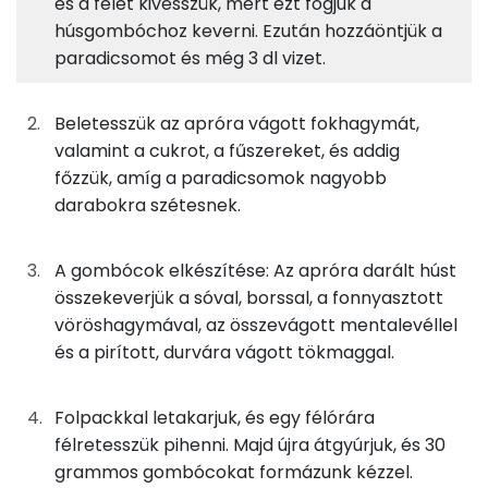
és a felét kivesszük, mert ezt fogjuk a
Fehérje
Szénhidrát
Zsír
Víz
180g
sertéslapocka
425 kcal
húsgombóchoz keverni. Ezután hozzáöntjük a
TOP ásványi anyagok
paradicsomot és még 3 dl vizet.
3g
só
0 kcal
Nátrium
Beletesszük az apróra vágott fokhagymát,
0g
bors
1 kcal
Foszfor
valamint a cukrot, a fűszereket, és addig
főzzük, amíg a paradicsomok nagyobb
6g
tökmag
27 kcal
Kálcium
darabokra szétesnek.
0g
borsmentalevél
0 kcal
Magnézium
A gombócok elkészítése: Az apróra darált húst
6g
olívaolaj
53 kcal
Szelén
összekeverjük a sóval, borssal, a fonnyasztott
vöröshagymával, az összevágott mentalevéllel
TOP vitaminok
szósz
és a pirított, durvára vágott tökmaggal.
Kolin:
40g
vöröshagyma
15 kcal
Folpackkal letakarjuk, és egy félórára
C vitamin:
félretesszük pihenni. Majd újra átgyúrjuk, és 30
10g
olívaolaj
88 kcal
grammos gombócokat formázunk kézzel.
Niacin - B3 vitamin: