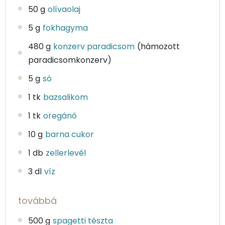
50 g
olívaolaj
5 g
fokhagyma
480 g
konzerv paradicsom
(hámozott
paradicsomkonzerv)
5 g
só
1 tk
bazsalikom
1 tk
oregánó
10 g
barna cukor
1 db
zellerlevél
3 dl
víz
továbbá
500 g
spagetti tészta