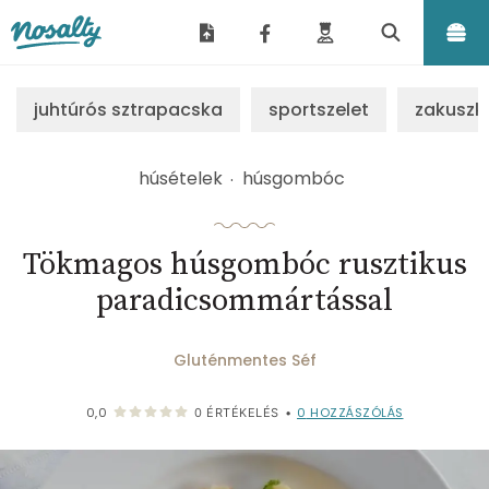
Nosalty
juhtúrós sztrapacska
sportszelet
zakuszk
húsételek
húsgombóc
Tökmagos húsgombóc rusztikus
paradicsommártással
Gluténmentes Séf
0
HOZZÁSZÓLÁS
0,0
0
ÉRTÉKELÉS
•