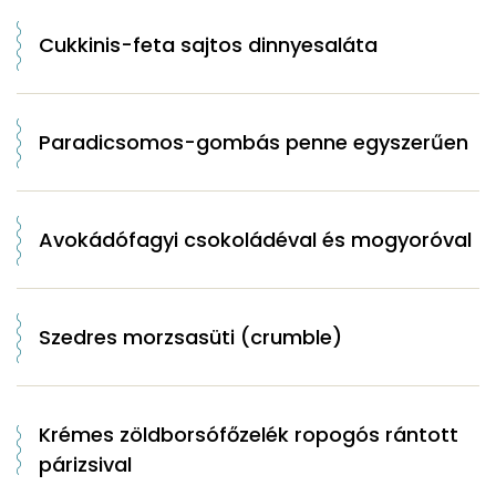
Cukkinis-feta sajtos dinnyesaláta
Paradicsomos-gombás penne egyszerűen
Avokádófagyi csokoládéval és mogyoróval
Szedres morzsasüti (crumble)
Krémes zöldborsófőzelék ropogós rántott
párizsival