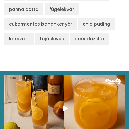
panna cotta
fügelekvár
cukormentes banánkenyér
chia puding
körözött
tojásleves
borsófőzelék