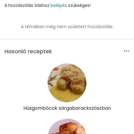
A hozzászólás íráshoz
Vitaminok
belépés
szükséges!
Összesen
0
A témában még nem született hozzászólás.
A vitamin (RAE):
88 micro
B6 vitamin:
1 mg
Hasonló receptek
B12 Vitamin:
2 micro
E vitamin:
3 mg
C vitamin:
16 mg
D vitamin:
132 micro
Húsgombócok sárgabarackszószban
K vitamin:
16 micro
Tiamin - B1 vitamin:
3 mg