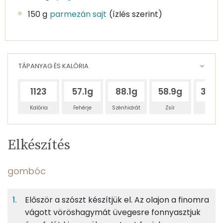
150 g
parmezán sajt
(ízlés szerint)
TÁPANYAG ÉS KALÓRIA
1123
57.1g
88.1g
58.9g
318.
Kalória
Fehérje
Szénhidrát
Zsír
Víz
Egy
5
100
Elkészítés
adagban
adagban
grammban
TÁPANYAGTARTALOM
gombóc
11%
17%
11%
Egy
5
100
Fehérje
Szénhidrát
Zsír
adagban
adagban
grammban
Először a szószt készítjük el. Az olajon a finomra
vágott vöröshagymát üvegesre fonnyasztjuk
gombóc
11%
17%
11%
61%