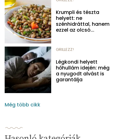
Krumpli és tészta
helyett: ne
szénhidráttal, hanem
ezzel az olcsó...
GRILLEZZ!
Légkondi helyett
hőhullám idején: még
a nyugodt alvást is
garantálja
Még több cikk
Hasonló kategóriák