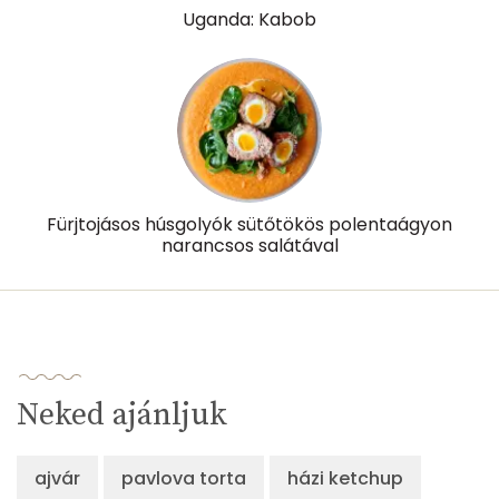
Uganda: Kabob
Lut-zea
117 micro
Összesen
1123 kcal
Fürjtojásos húsgolyók sütőtökös polentaágyon
narancsos salátával
Neked ajánljuk
ajvár
pavlova torta
házi ketchup