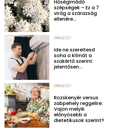
Hőségimádó
szépségek – Ez a 7
virág a szárazság
ellenére...
GRILLEZZ!
Ide ne szereltesd
soha a klímát a
szakértő szerint:
jelentősen...
GRILLEZZ!
Rozskenyér versus
zabpehely reggelire:
Vajon melyik
előnyösebb a
dietetikusok szerint?