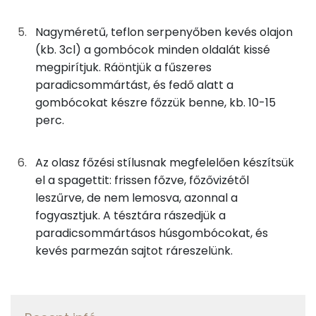
1g
fokhagyma
1 kcal
E vitamin:
Nagyméretű, teflon serpenyőben kevés olajon
96g
konzerv paradicsom
15 kcal
(kb. 3cl) a gombócok minden oldalát kissé
Tiamin - B1 vitamin:
megpirítjuk. Ráöntjük a fűszeres
1g
só
0 kcal
paradicsommártást, és fedő alatt a
Fehérje
gombócokat készre főzzük benne, kb. 10-15
0g
bazsalikom
0 kcal
perc.
Összesen
57.1 g
0g
oregánó
1 kcal
Az olasz főzési stílusnak megfelelően készítsük
2g
barna cukor
8 kcal
Zsír
el a spagettit: frissen főzve, főzővizétől
leszűrve, de nem lemosva, azonnal a
0g
zellerlevél
0 kcal
Összesen
58.9 g
fogyasztjuk. A tésztára rászedjük a
60g
víz
0 kcal
paradicsommártásos húsgombócokat, és
Telített zsírsav
18 g
kevés parmezán sajtot ráreszelünk.
Egyszeresen telítetlen zsírsav:
29 g
továbbá
Többszörösen telítetlen zsírsav
7 g
100g
spagetti tészta
371 kcal