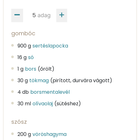
adag
gombóc
900 g
sertéslapocka
16 g
só
1 g
bors
(őrölt)
30 g
tökmag
(pirított, durvára vágott)
4 db
borsmentalevél
30 ml
olívaolaj
(sütéshez)
szósz
200 g
vöröshagyma