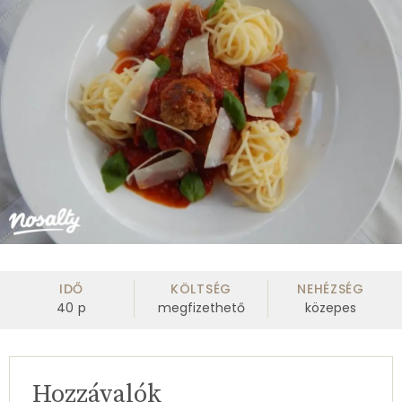
IDŐ
KÖLTSÉG
NEHÉZSÉG
40
p
megfizethető
közepes
Hozzávalók