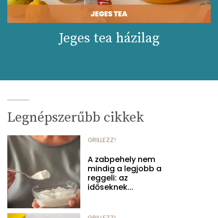
Jeges tea házilag
Legnépszerűbb cikkek
GRILLEZZ!
A zabpehely nem
mindig a legjobb a
reggeli: az
időseknek...
GRILLEZZ!