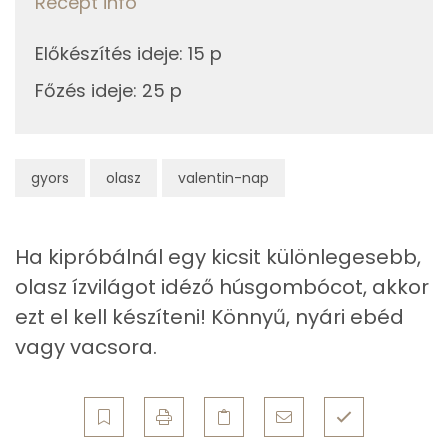
Recept infó
Koleszterin
148 mg
30g
parmezán sajt
118 kcal
Előkészítés ideje
:
15 p
Ásványi anyagok
Főzés ideje
:
25 p
Összesen
1123 kcal
Összesen
3598.2 g
Cink
8 mg
gyors
olasz
valentin-nap
Szelén
117 mg
Ha kipróbálnál egy kicsit különlegesebb,
Kálcium
457 mg
olasz ízvilágot idéző húsgombócot, akkor
ezt el kell készíteni! Könnyű, nyári ebéd
Vas
6 mg
vagy vacsora.
Magnézium
130 mg
Foszfor
759 mg