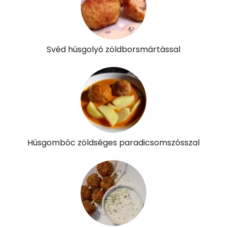
Riboflavin - B2 vitamin:
1 mg
Niacin - B3 vitamin:
15 mg
Svéd húsgolyó zöldborsmártással
Pantoténsav - B5 vitamin:
0 mg
Folsav - B9-vitamin:
264 micro
Kolin:
138 mg
Retinol - A vitamin:
64 micro
Húsgombóc zöldséges paradicsomszósszal
α-karotin
0 micro
β-karotin
284 micro
β-crypt
0 micro
Likopin
2635 micro