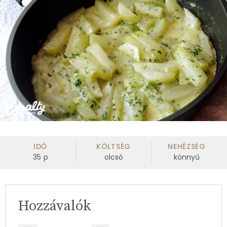
IDŐ
KÖLTSÉG
NEHÉZSÉG
35
p
olcsó
könnyű
Hozzávalók