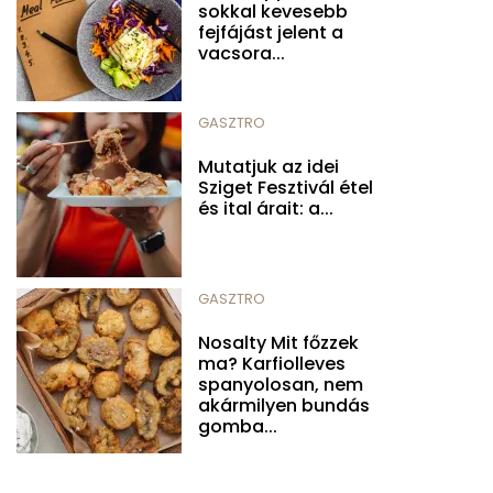
sokkal kevesebb
fejfájást jelent a
vacsora...
GASZTRO
Mutatjuk az idei
Sziget Fesztivál étel
és ital árait: a...
GASZTRO
Nosalty Mit főzzek
ma? Karfiolleves
spanyolosan, nem
akármilyen bundás
gomba...