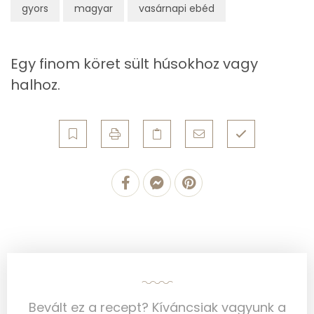
gyors
magyar
vasárnapi ebéd
Fehérje
Összesen
4.4 g
Egy finom köret sült húsokhoz vagy
halhoz.
Zsír
Összesen
19.7 g
Telített zsírsav
12 g
Egyszeresen telítetlen zsírsav:
6 g
Többszörösen telítetlen zsírsav
1 g
Koleszterin
66 mg
Bevált ez a recept? Kíváncsiak vagyunk a
Ásványi anyagok