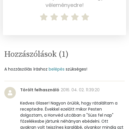
véleményedre!
Összesen
373.1 g
Cink
0 mg
Szelén
2 mg
Kálcium
84 mg
Hozzászólások (
1
)
Vas
1 mg
A hozzászólás íráshoz
belépés
szükséges!
Magnézium
40 mg
Foszfor
120 mg
Törölt felhasználó
2016. 04. 02. 11:39:20
Nátrium
126 mg
Kedves Glaser! Nagyon örülök, hogy rátaláltam a
receptedre. Évekkel ezelőtt mikor Pesten
dolgoztam, a Honvéd utcában a "Süss fel nap"
Réz
0 mg
főzelékesbe jártunk néhányan ebédelni. Ott
gyakran volt tejszínes karalábé, olyankor mindig azt