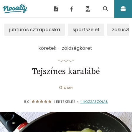
Nosalty
juhtúrós sztrapacska
sportszelet
zakuszk
köretek
zöldségköret
Tejszínes karalábé
Glaser
1
HOZZÁSZÓLÁS
5,0
1
ÉRTÉKELÉS
•