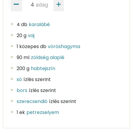
adag
4 db
karalábé
20 g
vaj
1 közepes db
vöröshagyma
90 ml
zöldség alaplé
200 g
habtejszín
só
ízlés szerint
bors
ízlés szerint
szerecsendió
ízlés szerint
1 ek
petrezselyem