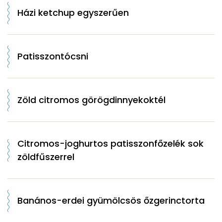
Házi ketchup egyszerűen
Patisszontócsni
Zöld citromos görögdinnyekoktél
Citromos-joghurtos patisszonfőzelék sok
zöldfűszerrel
Banános-erdei gyümölcsös őzgerinctorta