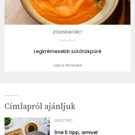
ZÖLDSÉGKÖRET
Legkrémesebb sütőtökpüré
Lakos Benedek
Címlapról ajánljuk
GASZTRO
Íme 5 tipp, amivel