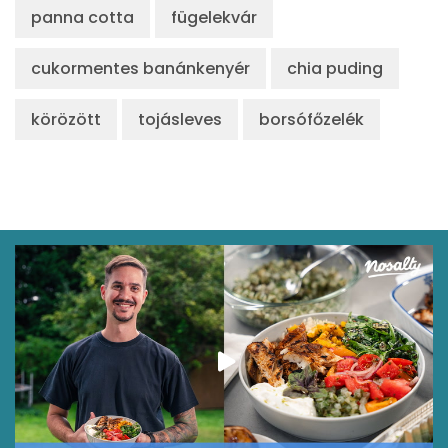
Összesen
240 kcal
panna cotta
fügelekvár
cukormentes banánkenyér
chia puding
körözött
tojásleves
borsófőzelék