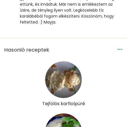
Mangán
0 mg
ettünk, és imádtuk. Már nem is emlékeztem az
ízére, de tényleg ilyen volt. Legközelebb tíz
karalábéból fogom elkészíteni. Köszönöm, hogy
Szénhidrát
feltetted. :) Mayja.
Összesen
14.5 g
Cukor
7 mg
Hasonló receptek
Élelmi rost
7 mg
Víz
Összesen
213.1 g
Tejfölös karfiolpüré
Vitaminok
Összesen
0