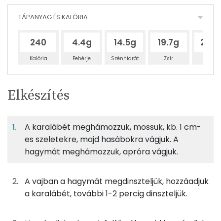
TÁPANYAG ÉS KALÓRIA
240
4.4g
14.5g
19.7g
213.1
Kalória
Fehérje
Szénhidrát
Zsír
Víz
Egy
4
100
Elkészítés
adagban
adagban
grammban
TÁPANYAGTARTALOM
A karalábét meghámozzuk, mossuk, kb. 1 cm-
2%
6%
8%
Egy
4
100
Fehérje
Szénhidrát
Zsír
adagban
adagban
grammban
es szeletekre, majd hasábokra vágjuk. A
hagymát meghámozzuk, apróra vágjuk.
2%
6%
8%
85%
240g
karalábé
48 kcal
Fehérje
Szénhidrát
Zsír
Víz
A vajban a hagymát megdinszteljük, hozzáadjuk
TOP ásványi anyagok
5g
vaj
36 kcal
a karalábét, további 1-2 percig dinszteljük.
Nátrium
23g
vöröshagyma
8 kcal