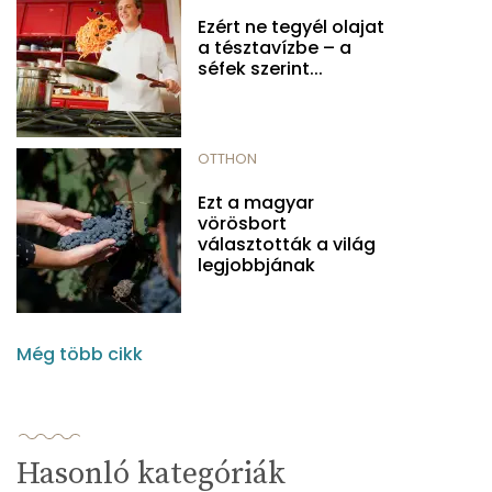
Ezért ne tegyél olajat
a tésztavízbe – a
séfek szerint...
OTTHON
Ezt a magyar
vörösbort
választották a világ
legjobbjának
Még több cikk
Hasonló kategóriák