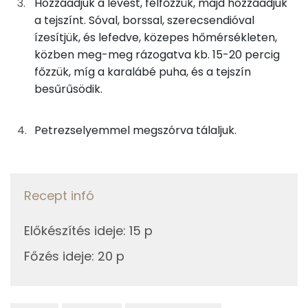
Hozzáadjuk a levest, felfőzzük, majd hozzáadjuk
Foszfor
a tejszínt. Sóval, borssal, szerecsendióval
23g
zöldség alaplé
2 kcal
ízesítjük, és lefedve, közepes hőmérsékleten,
Kálcium
közben meg-meg rázogatva kb. 15-20 percig
50g
habtejszín
146 kcal
főzzük, míg a karalábé puha, és a tejszín
Magnézium
0g
só
0 kcal
besűrűsödik.
Szelén
0g
bors
0 kcal
Petrezselyemmel megszórva tálaljuk.
TOP vitaminok
0g
szerecsendió
0 kcal
C vitamin:
1g
petrezselyem
0 kcal
Recept infó
Kolin:
Összesen
240 kcal
Előkészítés ideje
:
15 p
E vitamin:
Főzés ideje
:
20 p
Niacin - B3 vitamin:
B6 vitamin: