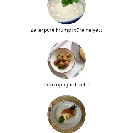
A vitamin (RAE):
180 micro
B6 vitamin:
0 mg
Zellerpüré krumplipüré helyett
B12 Vitamin:
0 micro
E vitamin:
1 mg
C vitamin:
113 mg
D vitamin:
12 micro
Házi ropogós falafel
K vitamin:
14 micro
Tiamin - B1 vitamin:
0 mg
Riboflavin - B2 vitamin:
0 mg
Niacin - B3 vitamin:
1 mg