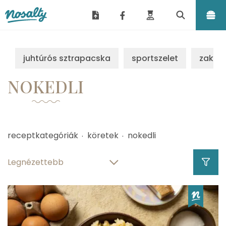
Nosalty
juhtúrós sztrapacska
sportszelet
zakus
NOKEDLI
receptkategóriák
köretek
nokedli