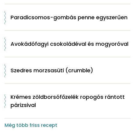
Paradicsomos-gombás penne egyszerűen
Avokádófagyi csokoládéval és mogyoróval
Szedres morzsasüti (crumble)
Krémes zöldborsófőzelék ropogós rántott
párizsival
Még több friss recept