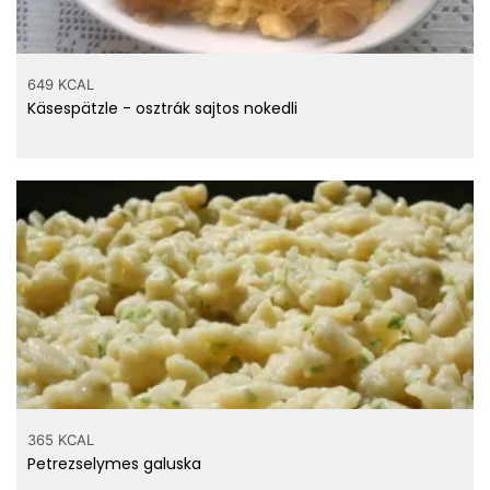
649 KCAL
Käsespätzle - osztrák sajtos nokedli
365 KCAL
Petrezselymes galuska