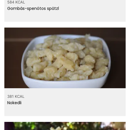
584 KCAL
Gombás-spenótos spätzl
381 KCAL
Nokedli