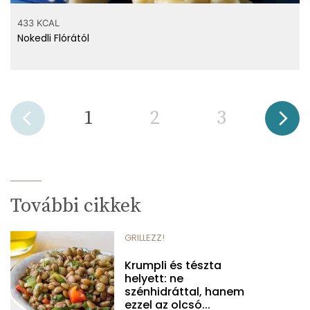
433 KCAL
Nokedli Flórától
1
2
3
További cikkek
GRILLEZZ!
Krumpli és tészta
helyett: ne
szénhidráttal, hanem
ezzel az olcsó...