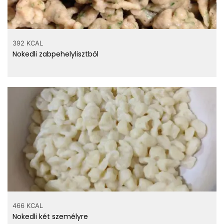
392 KCAL
Nokedli zabpehelylisztből
466 KCAL
Nokedli két személyre