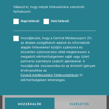
Válaszd ki, hogy melyik hírlevelünkre szeretnél
felíratkozni:
Napi hírlevél
Heti hírlevél
Hozzájárulok, hogy a Central Médiacsoport Zrt.
az általam szolgáltatott adatok és információk
alapján hírleveleket küldjön számomra és
közvetlen üzletszerzési céllal megkeressen a
megadott elérhetőségeimen saját vagy üzleti
partnerei személyre szabott ajánlataival. A
hozzájárulás visszavonása és az érintetti igények
érvényesítése az
Egyedi Adatkezelési Tájékoztatóban
írt
elérhetőségeken lehetséges.
2026
Nosalty · Central Médiacsoport Zrt.
HOZZÁVALÓK
ELKÉSZÍTÉS
Minden jog fenntartva.