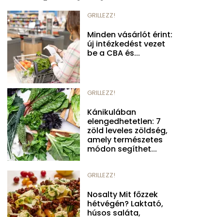
GRILLEZZ!
Minden vásárlót érint:
új intézkedést vezet
be a CBA és...
GRILLEZZ!
Kánikulában
elengedhetetlen: 7
zöld leveles zöldség,
amely természetes
módon segíthet...
GRILLEZZ!
Nosalty Mit főzzek
hétvégén? Laktató,
húsos saláta,