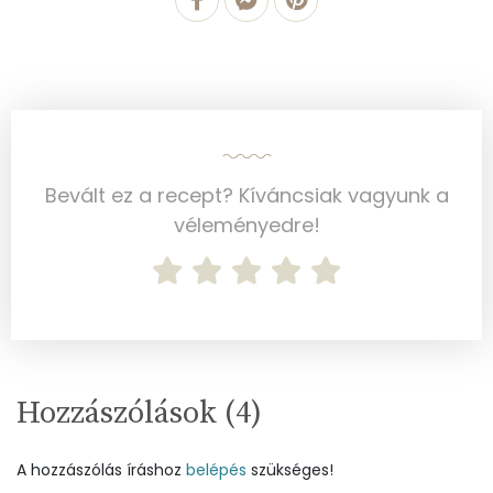
Ásványi anyagok
Összesen
640.8 g
Cink
1 mg
Szelén
23 mg
Bevált ez a recept? Kíváncsiak vagyunk a
véleményedre!
Kálcium
127 mg
Vas
2 mg
Magnézium
49 mg
Foszfor
212 mg
Hozzászólások (
4
)
Nátrium
226 mg
A hozzászólás íráshoz
belépés
szükséges!
Réz
0 mg