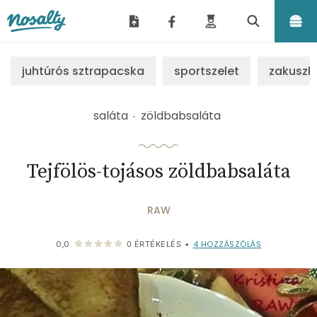
Nosalty
juhtúrós sztrapacska
sportszelet
zakuszk
saláta
zöldbabsaláta
Tejfölös-tojásos zöldbabsaláta
RAW
4
HOZZÁSZÓLÁS
0,0
0
ÉRTÉKELÉS
•