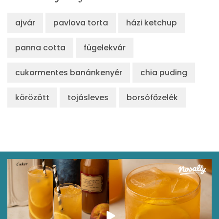
Összesen
ajvár
pavlova torta
házi ketchup
280 kcal
panna cotta
fügelekvár
cukormentes banánkenyér
chia puding
körözött
tojásleves
borsófőzelék