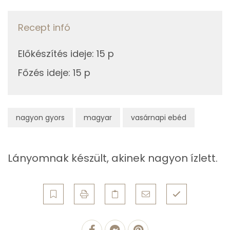
Lut-zea
Recept infó
Fehérje
Előkészítés ideje
:
15 p
Összesen
13 g
Főzés ideje
:
15 p
Zsír
Összesen
19.7 g
nagyon gyors
magyar
vasárnapi ebéd
Telített zsírsav
6 g
Lányomnak készült, akinek nagyon ízlett.
Egyszeresen telítetlen zsírsav:
5 g
Többszörösen telítetlen zsírsav
2 g
Koleszterin
245 mg