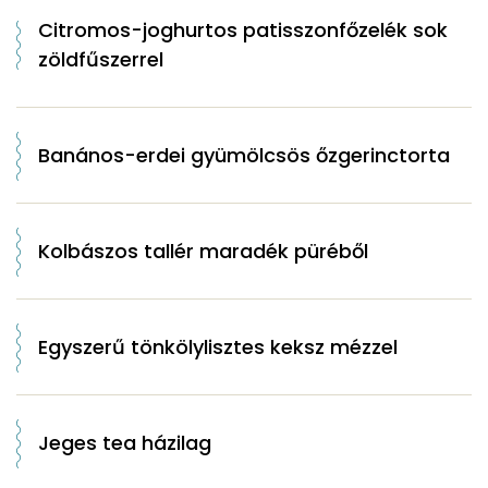
Citromos-joghurtos patisszonfőzelék sok
zöldfűszerrel
Banános-erdei gyümölcsös őzgerinctorta
Kolbászos tallér maradék püréből
Egyszerű tönkölylisztes keksz mézzel
Jeges tea házilag