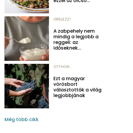
ezzel az olcsó...
GRILLEZZ!
A zabpehely nem
mindig a legjobb a
reggeli: az
időseknek...
OTTHON
Ezt a magyar
vörösbort
választották a világ
legjobbjának
Még több cikk