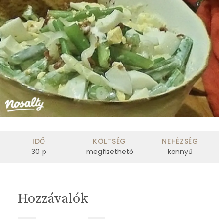
IDŐ
KÖLTSÉG
NEHÉZSÉG
30
p
megfizethető
könnyű
Hozzávalók