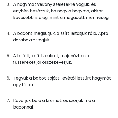
A hagymát vékony szeletekre vágjuk, és
Nátrium
17g
vöröshagyma
6 kcal
enyhén besózzuk, ha nagy a hagyma, akkor
Foszfor
kevesebb is elég, mint a megadott mennyiség.
11g
bacon
45 kcal
Kálcium
20g
tejföl
40 kcal
A bacont megsütjük, a zsírt leitatjuk róla. Apró
darabokra vágjuk.
Magnézium
15g
kefir
9 kcal
Szelén
7g
majonéz
39 kcal
A tejfölt, kefírt, cukrot, majonézt és a
fűszereket jól összekeverjük.
TOP vitaminok
1g
cukor
3 kcal
Kolin:
Tegyük a babot, tojást, levétől leszűrt hagymát
0g
só
0 kcal
egy tálba.
C vitamin:
0g
bors
0 kcal
Niacin - B3 vitamin:
Keverjük bele a krémet, és szórjuk me a
baconnal.
Összesen
280 kcal
E vitamin: