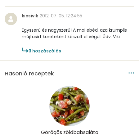
Mangán
0 mg
kicsivik
2012. 07. 05. 12:24:55
Egyszerű és nagyszerű! A mai ebéd, aza krumplis
Szénhidrát
májfasírt köreteként készült el végül. Üdv: Viki
Összesen
15.1 g
3
hozzászólás
Cukor
9 mg
Hasonló receptek
Élelmi rost
4 mg
Víz
Összesen
223.9 g
Vitaminok
Görögös zöldbabsaláta