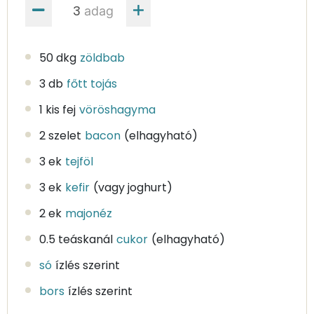
adag
50 dkg
zöldbab
3 db
főtt tojás
1 kis fej
vöröshagyma
2 szelet
bacon
(elhagyható)
3 ek
tejföl
3 ek
kefir
(vagy joghurt)
2 ek
majonéz
0.5 teáskanál
cukor
(elhagyható)
só
ízlés szerint
bors
ízlés szerint