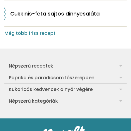
Cukkinis-feta sajtos dinnyesaláta
Még több friss recept
Népszerű receptek
Frankfurti leves
Paprika és paradicsom főszerepben
Egyszerű muffin
Pan con Tomate
Kukoricás kedvencek a nyár végére
Aranygaluska
Paradicsom és paprika eltevése télre
Legfinomabb főtt kukorica
Népszerű kategóriák
Egyszerű paradicsomleves
Mézes-mascarponés sült paradicsom
Ropogós kukoricás fritters
Ebéd receptek
Egyszerű krumplifőzelék
Paradicsomos húsgombóc
Bang bang kukorica
Aprósütemények
Klasszikus madártej
Paradicsomos flat tart leveles tésztából
Szójás-vajas grillkukoricák