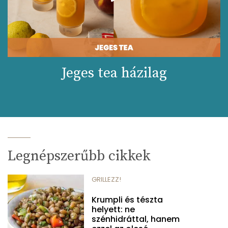
Jeges tea házilag
Legnépszerűbb cikkek
GRILLEZZ!
Krumpli és tészta
helyett: ne
szénhidráttal, hanem