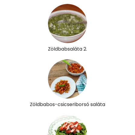
Összesen
0
A vitamin (RAE):
171 micro
B6 vitamin:
0 mg
B12 Vitamin:
1 micro
Zöldbabsaláta 2.
E vitamin:
1 mg
C vitamin:
19 mg
D vitamin:
54 micro
K vitamin:
64 micro
Zöldbabos-csicseriborsó saláta
Tiamin - B1 vitamin:
0 mg
Riboflavin - B2 vitamin:
1 mg