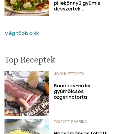
pillekönnyű gyümis
desszertek...
Még több cikk
Top Receptek
JOGHURTTORTA
Banános-erdei
gyümölcsös
őzgerinctorta
TÖLTÖTT PAPRIKA
Hagyományos töltött