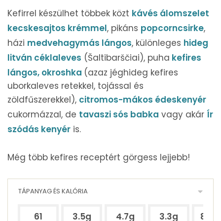
Kefirrel készülhet többek közt
kávés álomszelet
kecskesajtos krémmel
, pikáns
popcorncsirke
,
házi
medvehagymás lángos
, különleges
hideg
litván céklaleves
(Šaltibarščiai), puha
kefires
lángos,
okroshka
(azaz jéghideg kefires
uborkaleves retekkel, tojással és
zöldfűszerekkel),
citromos-mákos édeskenyér
cukormázzal, de
tavaszi sós babka
vagy akár
Ír
szódás kenyér
is.
Még több kefires receptért görgess lejjebb!
TÁPANYAG ÉS KALÓRIA
61
3.5g
4.7g
3.3g
87.9