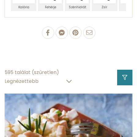
Kalória
Fehérje
Szénhidrát
Zsír
Víz
100 g Kefir
3.47 g
fehérjetartalom
13003.081 g
zsírtartalom
595 találat
(szűretlen)
4.66 g
szénhidráttartalom
87.9 g
víztartalom
Hány kalória