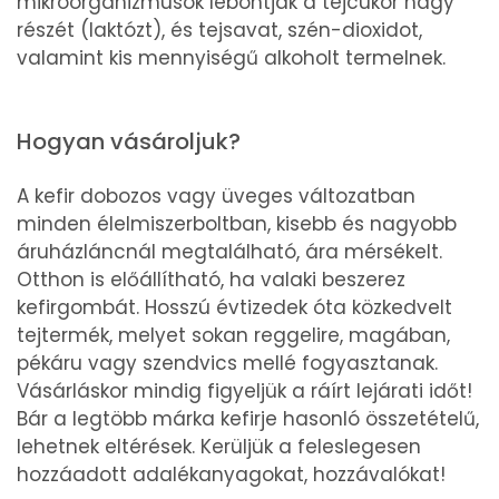
mikroorganizmusok lebontják a tejcukor nagy
részét (laktózt), és tejsavat, szén-dioxidot,
valamint kis mennyiségű alkoholt termelnek.
Hogyan vásároljuk?
A kefir dobozos vagy üveges változatban
minden élelmiszerboltban, kisebb és nagyobb
áruházláncnál megtalálható, ára mérsékelt.
Otthon is előállítható, ha valaki beszerez
kefirgombát. Hosszú évtizedek óta közkedvelt
tejtermék, melyet sokan reggelire, magában,
pékáru vagy szendvics mellé fogyasztanak.
Vásárláskor mindig figyeljük a ráírt lejárati időt!
Bár a legtöbb márka kefirje hasonló összetételű,
lehetnek eltérések. Kerüljük a feleslegesen
hozzáadott adalékanyagokat, hozzávalókat!