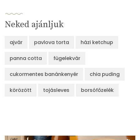
Neked ajánljuk
ajvár
pavlova torta
házi ketchup
panna cotta
fügelekvár
cukormentes banánkenyér
chia puding
körözött
tojásleves
borsófőzelék