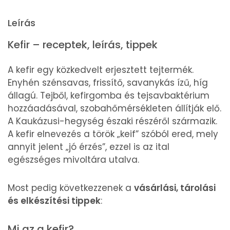
Leírás
Kefir – receptek, leírás, tippek
A kefir egy közkedvelt erjesztett tejtermék.
Enyhén szénsavas, frissítő, savanykás ízű, híg
állagú. Tejből, kefirgomba és tejsavbaktérium
hozzáadásával, szobahőmérsékleten állítják elő.
A Kaukázusi-hegység északi részéről származik.
A kefir elnevezés a török „keif” szóból ered, mely
annyit jelent „jó érzés”, ezzel is az ital
egészséges mivoltára utalva.
Most pedig következzenek a
vásárlási, tárolási
és elkészítési tippek
:
Mi az a kefir?