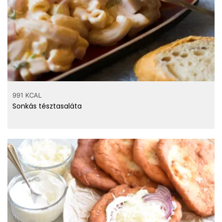
gramm
kefir?
991 KCAL
Sonkás tésztasaláta
Számold ki!
Top ásványi anyagok
121 mg
Kalcium