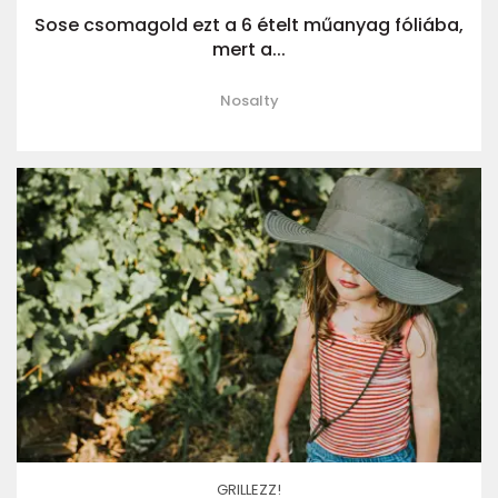
Sose csomagold ezt a 6 ételt műanyag fóliába,
mert a...
Nosalty
GRILLEZZ!