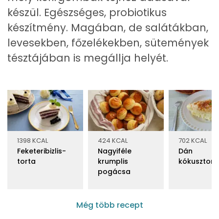
készül. Egészséges, probiotikus
készítmény. Magában, de salátákban,
levesekben, főzelékekben, sütemények
tésztájában is megállja helyét.
1398 KCAL
424 KCAL
702 KCAL
Feketeribizlis-
Nagyiféle
Dán
torta
krumplis
kókusztort
pogácsa
Még több recept