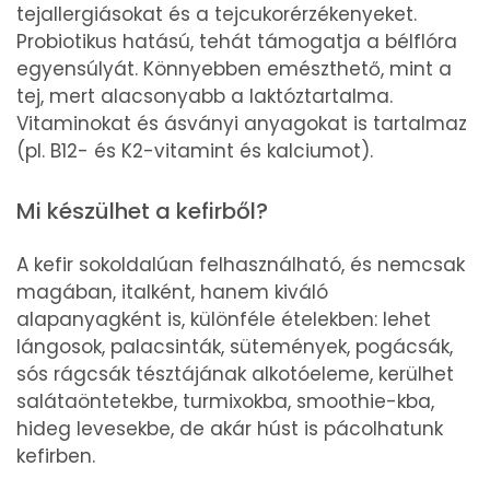
tejallergiásokat és a tejcukorérzékenyeket.
Probiotikus hatású, tehát támogatja a bélflóra
egyensúlyát. Könnyebben emészthető, mint a
tej, mert alacsonyabb a laktóztartalma.
Vitaminokat és ásványi anyagokat is tartalmaz
(pl. B12- és K2-vitamint és kalciumot).
Mi készülhet a kefirből?
A kefir sokoldalúan felhasználható, és nemcsak
magában, italként, hanem kiváló
alapanyagként is, különféle ételekben: lehet
lángosok, palacsinták, sütemények, pogácsák,
sós rágcsák tésztájának alkotóeleme, kerülhet
salátaöntetekbe, turmixokba, smoothie-kba,
hideg levesekbe, de akár húst is pácolhatunk
kefirben.