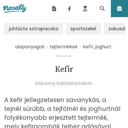
Nosalty
juhtúrós sztrapacska
sportszelet
zakuszk
alapanyagok
tejtermékek
kefír, joghurt
Kefir
Alacsony kalóriatartalom
A kefir jellegzetesen savanykás, a
tejnél sűrűbb, a tejfölnél és joghurtnál
folyékonyabb erjesztett tejtermék,
mely kefirgombák tejhez adásával