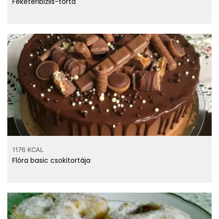
Feketeribizlis-torta
1176 KCAL
Flóra basic csokitortája