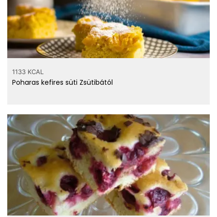
46 mg
Nátrium
0.59 mg
Cink
0.009 mg
Réz
0.004 mg
Mangán
1133 KCAL
2.2 µg
Szelén
Poharas kefires süti Zsütibától
szénhidrát
4.66 g
cukor
víz
87.9 g
vitaminok
0.029 mg
Tiamin - B1 vitamin
0.142 mg
Riboflavin - B2 vitamin