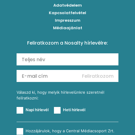
Paradicsomos húsgombóc
Klasszikus paprikás krumpli
Grillezettkukorica-saláta fűszeres garnélanyársakkal
Egytálételek
Adatvédelem
Brassói
Szaftos paprikás csirke
Kapcsolatfelvétel
Kukoricás-újhagymás lepény
Levesek
Impresszum
Roston csirkemell
Sült paprikás alfredo
Kukoricás tortilla
Torták
Médiaajánlat
Amerikai palacsinta
Paprikás-juhtúrós hajtovány
Csirkés-kukoricás pite
Tésztareceptek
Feliratkozom a Nosalty hírlevélre:
Carbonara
Shakshuka
Mexikói húsleves kukorica salsával
Saláták
Ratatouille
Almás-kéksajtos kukoricasaláta
Köretek
Mexikói kukoricasaláta
Reggeli receptek
Feliratkozom
További receptkategóriák
Válaszd ki, hogy melyik hírlevelünkre szeretnél
felíratkozni:
Napi hírlevél
Heti hírlevél
Hozzájárulok, hogy a Central Médiacsoport Zrt.