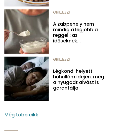
GRILLEZZ!
A zabpehely nem
mindig a legjobb a
reggeli: az
időseknek...
GRILLEZZ!
Légkondi helyett
hőhullám idején: még
a nyugodt alvást is
garantálja
Még több cikk