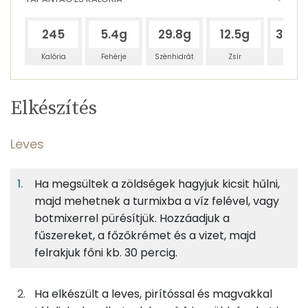
245
5.4g
29.8g
12.5g
392.
Kalória
Fehérje
Szénhidrát
Zsír
Víz
Egy
4
100
Elkészítés
adagban
adagban
grammban
TÁPANYAGTARTALOM
Leves
1%
7%
3%
Egy
4
100
Fehérje
Szénhidrát
Zsír
adagban
adagban
grammban
Ha megsültek a zöldségek hagyjuk kicsit hűlni,
majd mehetnek a turmixba a víz felével, vagy
Leves
1%
7%
3%
89%
botmixerrel pürésítjük. Hozzáadjuk a
Fehérje
Szénhidrát
Zsír
Víz
100g
sárgarépa
36 kcal
fűszereket, a főzőkrémet és a vizet, majd
TOP ásványi anyagok
felrakjuk főni kb. 30 percig.
75g
burgonya
43 kcal
Nátrium
Ha elkészült a leves, pirítóssal és magvakkal
23g
vöröshagyma
8 kcal
Foszfor