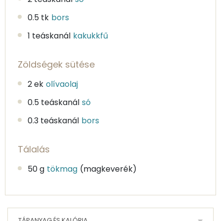
0.5 tk
bors
1 teáskanál
kakukkfű
Zöldségek sütése
2 ek
olívaolaj
0.5 teáskanál
só
0.3 teáskanál
bors
Tálalás
50 g
tökmag
(magkeverék)
TÁPANYAG ÉS KALÓRIA