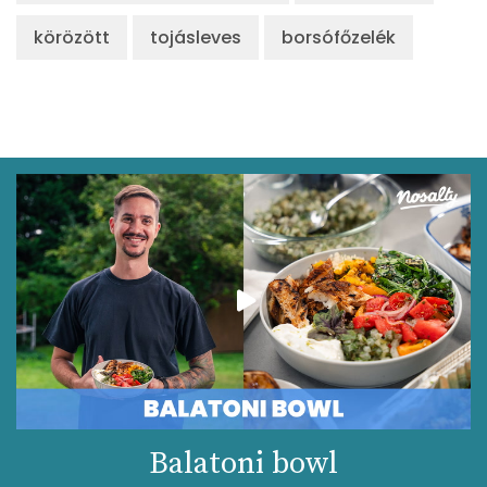
körözött
tojásleves
borsófőzelék
Balatoni bowl