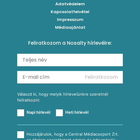
Klasszikus paprikás krumpli
Grillezettkukorica-saláta fűszeres garnélanyársakkal
Egytálételek
Adatvédelem
Brassói
Szaftos paprikás csirke
Kapcsolatfelvétel
Kukoricás-újhagymás lepény
Levesek
Impresszum
Roston csirkemell
Sült paprikás alfredo
Kukoricás tortilla
Torták
Médiaajánlat
Amerikai palacsinta
Paprikás-juhtúrós hajtovány
Csirkés-kukoricás pite
Tésztareceptek
Feliratkozom a Nosalty hírlevélre:
Carbonara
Shakshuka
Mexikói húsleves kukorica salsával
Saláták
Ratatouille
Almás-kéksajtos kukoricasaláta
Köretek
Mexikói kukoricasaláta
Reggeli receptek
Feliratkozom
További receptkategóriák
Válaszd ki, hogy melyik hírlevelünkre szeretnél
felíratkozni:
Napi hírlevél
Heti hírlevél
Hozzájárulok, hogy a Central Médiacsoport Zrt.
az általam szolgáltatott adatok és információk