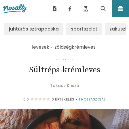
Nosalty
juhtúrós sztrapacska
sportszelet
zakuszk
levesek
zöldségkrémleves
Sültrépa-krémleves
Takács Kriszti
1
HOZZÁSZÓLÁS
0,0
0
ÉRTÉKELÉS
•