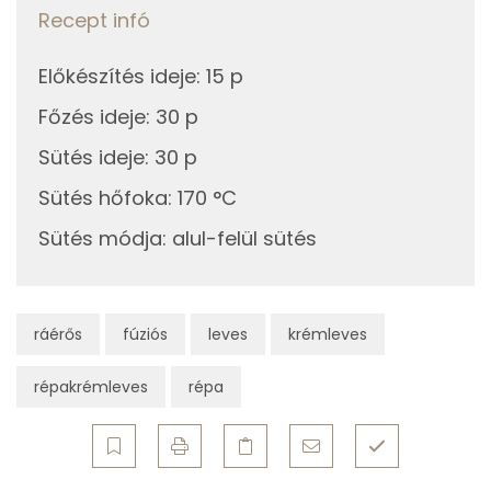
Fehérje
Zöldségek sütése
Recept infó
Összesen
5.4 g
4g
olívaolaj
35 kcal
Előkészítés ideje
:
15 p
1g
só
0 kcal
Főzés ideje
:
30 p
Zsír
Sütés ideje
:
30 p
0g
bors
0 kcal
Összesen
12.5 g
Sütés hőfoka
:
170 °C
Telített zsírsav
7 g
Tálalás
Sütés módja
:
alul-felül sütés
Egyszeresen telítetlen zsírsav:
4 g
13g
tökmag
56 kcal
Többszörösen telítetlen zsírsav
2 g
ráérős
fúziós
leves
krémleves
Összesen
245 kcal
Koleszterin
1 mg
répakrémleves
répa
Ásványi anyagok
Összesen
1758.1 g