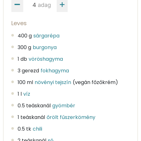
adag
Leves
400 g
sárgarépa
300 g
burgonya
1 db
vöröshagyma
3 gerezd
fokhagyma
100 ml
növényi tejszín
(vegán főzőkrém)
1 l
víz
0.5 teáskanál
gyömbér
1 teáskanál
őrölt fűszerkömény
0.5 tk
chili
2 teáskanál
só