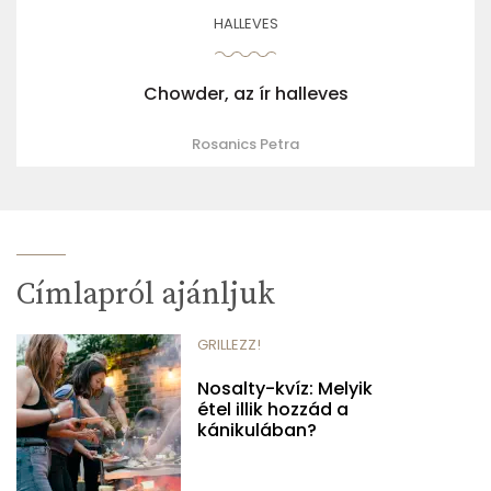
HALLEVES
Chowder, az ír halleves
Rosanics Petra
Címlapról ajánljuk
GRILLEZZ!
Nosalty-kvíz: Melyik
étel illik hozzád a
kánikulában?