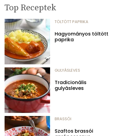
Top Receptek
TÖLTÖTT PAPRIKA
Hagyományos töltött
paprika
GULYÁSLEVES
Tradicionális
gulyásleves
BRASSÓI
Szaftos brassói