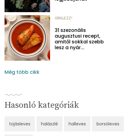
GRILLEZZ!
31 szezonális
augusztusi recept,
amitől sokkal szebb
lesz a nyár...
Még több cikk
Hasonló kategóriák
tojásleves
halászlé
halleves
borsóleves