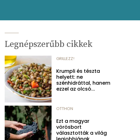
Legnépszerűbb cikkek
GRILLEZZ!
Krumpli és tészta
helyett: ne
szénhidráttal, hanem
ezzel az olcsó...
OTTHON
Ezt a magyar
vörösbort
választották a világ
legjobbjának