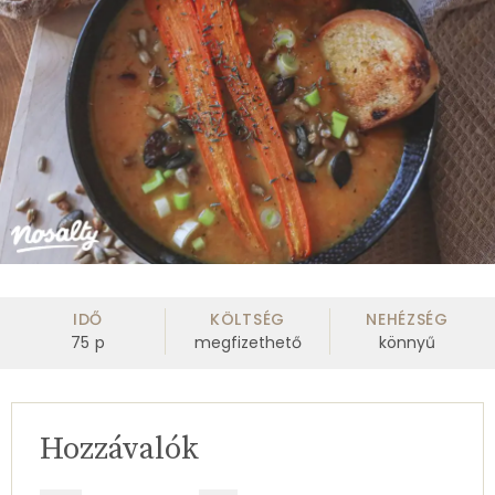
IDŐ
KÖLTSÉG
NEHÉZSÉG
75
p
megfizethető
könnyű
Hozzávalók