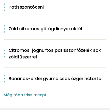
Patisszontócsni
Zöld citromos görögdinnyekoktél
Citromos-joghurtos patisszonfőzelék sok
zöldfűszerrel
Banános-erdei gyümölcsös őzgerinctorta
Még több friss recept