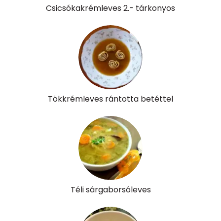
Csicsókakrémleves 2.- tárkonyos
B6 vitamin:
0 mg
B12 Vitamin:
0 micro
E vitamin:
1 mg
C vitamin:
19 mg
Tökkrémleves rántotta betéttel
D vitamin:
0 micro
K vitamin:
16 micro
Tiamin - B1 vitamin:
0 mg
Riboflavin - B2 vitamin:
0 mg
Téli sárgaborsóleves
Niacin - B3 vitamin:
2 mg
Pantoténsav - B5 vitamin:
0 mg