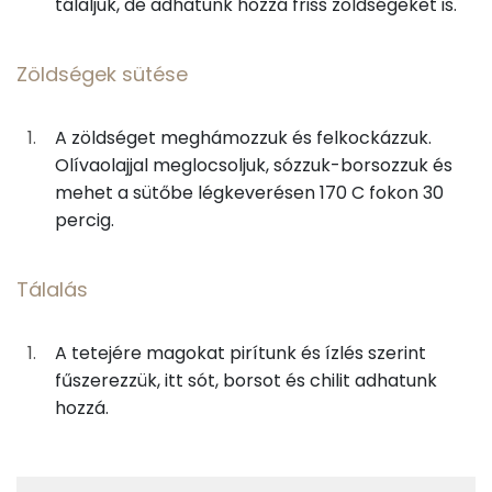
tálaljuk, de adhatunk hozzá friss zöldségeket is.
2g
fokhagyma
3 kcal
Magnézium
Zöldségek sütése
25g
növényi tejszín
63 kcal
Kálcium
250g
víz
0 kcal
A zöldséget meghámozzuk és felkockázzuk.
Cink
Olívaolajjal meglocsoljuk, sózzuk-borsozzuk és
0g
gyömbér
0 kcal
TOP vitaminok
mehet a sütőbe légkeverésen 170 C fokon 30
percig.
C vitamin:
0g
őrölt fűszerkömény
0 kcal
Kolin:
0g
chili
0 kcal
Tálalás
β-karotin
3g
só
0 kcal
A tetejére magokat pirítunk és ízlés szerint
α-karotin
fűszerezzük, itt sót, borsot és chilit adhatunk
0g
bors
1 kcal
hozzá.
Niacin - B3 vitamin:
0g
kakukkfű
0 kcal