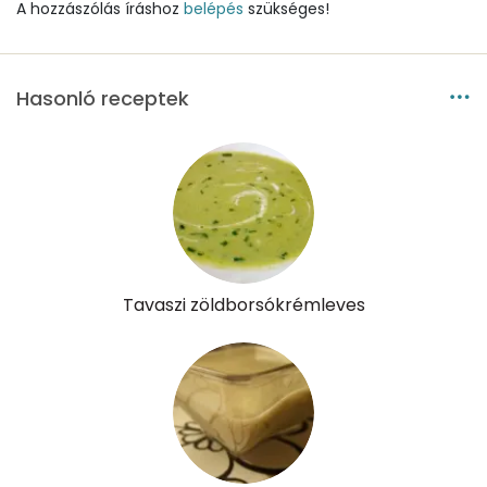
A hozzászólás íráshoz
belépés
szükséges!
Szénhidrát
Összesen
29.8 g
Hasonló receptek
Cukor
7 mg
Élelmi rost
6 mg
Víz
Összesen
392.9 g
Tavaszi zöldborsókrémleves
Vitaminok
Összesen
0
A vitamin (RAE):
744 micro