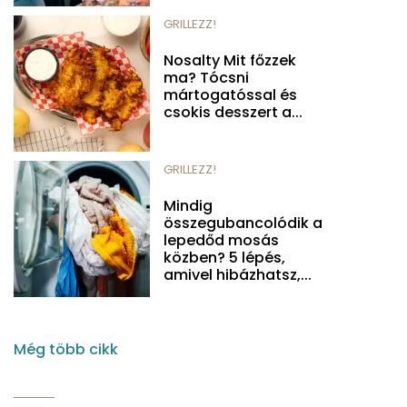
GRILLEZZ!
Nosalty Mit főzzek
ma? Tócsni
mártogatóssal és
csokis desszert a...
GRILLEZZ!
Mindig
összegubancolódik a
lepedőd mosás
közben? 5 lépés,
amivel hibázhatsz,...
Még több cikk