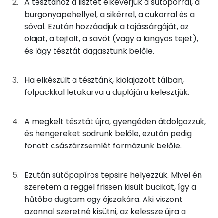
A tésztához a lisztet elkeverjük a sütőporral, a
burgonyapehellyel, a sikérrel, a cukorral és a
20g
víz
0 kcal
Kálcium
sóval. Ezután hozzáadjuk a tojássárgáját, az
olajat, a tejfölt, a savót (vagy a langyos tejet),
Magnézium
Tészta
és lágy tésztát dagasztunk belőle.
Szelén
60g
kenyérliszt bl80
217 kcal
Ha elkészült a tésztánk, kiolajazott tálban,
TOP vitaminok
8g
burgonyapehely
28 kcal
folpackkal letakarva a duplájára kelesztjük.
Kolin:
2g
sikér
9 kcal
A megkelt tésztát újra, gyengéden átdolgozzuk,
C vitamin:
és hengereket sodrunk belőle, ezután pedig
0g
sütőpor
0 kcal
fonott császárzsemlét formázunk belőle.
Niacin - B3 vitamin:
8g
tejföl
16 kcal
E vitamin:
Ezután sütőpapíros tepsire helyezzük. Mivel én
1g
cukor
4 kcal
szeretem a reggel frissen kisült bucikat, így a
Tiamin - B1 vitamin:
hűtőbe dugtam egy éjszakára. Aki viszont
1g
só
0 kcal
azonnal szeretné kisütni, az kelessze újra a