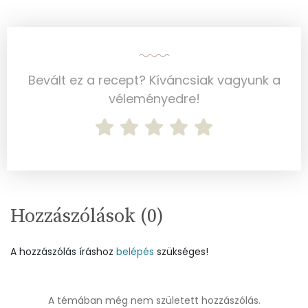
Szénhidrát
Összesen
71.6 g
Bevált ez a recept? Kíváncsiak vagyunk a
Cukor
5 mg
véleményedre!
Élelmi rost
3 mg
Víz
Összesen
86.3 g
Hozzászólások (
0
)
Vitaminok
A hozzászólás íráshoz
belépés
szükséges!
Összesen
0
A vitamin (RAE):
26 micro
A témában még nem született hozzászólás.