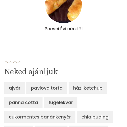
Pacsni Évi nénitől
Neked ajánljuk
ajvár
pavlova torta
házi ketchup
panna cotta
fügelekvár
cukormentes banánkenyér
chia puding