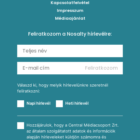
Brassói
Szaftos paprikás csirke
Kapcsolatfelvétel
Kukoricás-újhagymás lepény
Levesek
Impresszum
Roston csirkemell
Sült paprikás alfredo
Kukoricás tortilla
Torták
Médiaajánlat
Amerikai palacsinta
Paprikás-juhtúrós hajtovány
Csirkés-kukoricás pite
Tésztareceptek
Feliratkozom a Nosalty hírlevélre:
Carbonara
Shakshuka
Mexikói húsleves kukorica salsával
Saláták
Ratatouille
Almás-kéksajtos kukoricasaláta
Köretek
Mexikói kukoricasaláta
Reggeli receptek
Feliratkozom
További receptkategóriák
Válaszd ki, hogy melyik hírlevelünkre szeretnél
felíratkozni:
Napi hírlevél
Heti hírlevél
Hozzájárulok, hogy a Central Médiacsoport Zrt.
az általam szolgáltatott adatok és információk
alapján hírleveleket küldjön számomra és