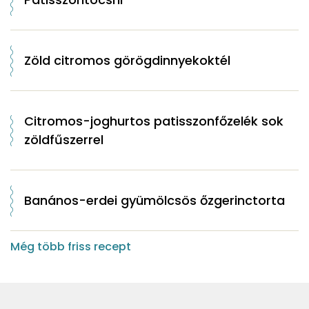
Zöld citromos görögdinnyekoktél
Citromos-joghurtos patisszonfőzelék sok
zöldfűszerrel
Banános-erdei gyümölcsös őzgerinctorta
Még több friss recept