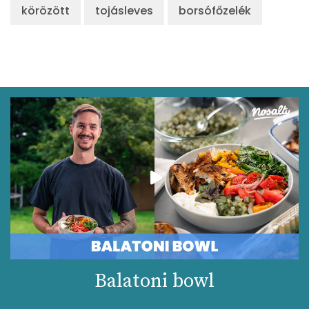
körözött
tojásleves
borsófőzelék
Balatoni bowl