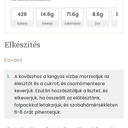
426
14.6g
71.6g
8.6g
86.3
Kalória
Fehérje
Szénhidrát
Zsír
Víz
Egy
5
100
Elkészítés
adagban
adagban
grammban
TÁPANYAGTARTALOM
Kovász
8%
40%
5%
Egy
5
100
Fehérje
Szénhidrát
Zsír
adagban
adagban
grammban
A kovászhoz a langyos vízbe morzsoljuk az
élesztőt és a cukrot, és csomómentesre
Kovász
8%
40%
5%
47%
keverjük. Ezután hozzászitáljuk a lisztet, és
Fehérje
Szénhidrát
Zsír
Víz
20g
finomliszt
73 kcal
elkeverjük, ha összeállt az előtésztánk,
TOP ásványi anyagok
folpackkal letakarjuk, és szobahőmérsékleten
1g
cukor
4 kcal
6-8 órát pihentetjük.
Nátrium
4g
friss élesztő
4 kcal
Foszfor