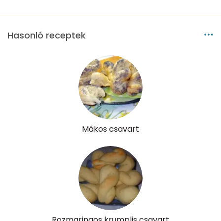
B6 vitamin:
0 mg
B12 Vitamin:
0 micro
Hasonló receptek
E vitamin:
2 mg
C vitamin:
7 mg
D vitamin:
9 micro
K vitamin:
1 micro
Mákos csavart
Tiamin - B1 vitamin:
0 mg
Riboflavin - B2 vitamin:
0 mg
Niacin - B3 vitamin:
2 mg
Pantoténsav - B5 vitamin:
0 mg
Rozmaringos krumplis csavart