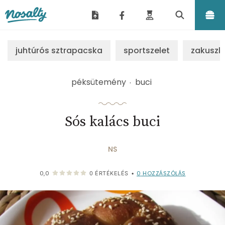
Nosalty
juhtúrós sztrapacska
sportszelet
zakuszk
péksütemény
buci
Sós kalács buci
NS
0
HOZZÁSZÓLÁS
0,0
0
ÉRTÉKELÉS
•