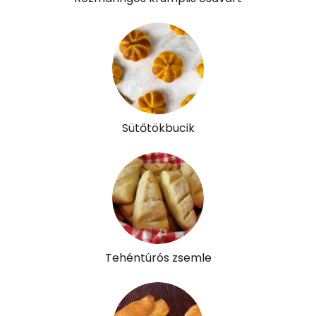
Folsav - B9-vitamin:
70 micro
Kolin:
56 mg
Retinol - A vitamin:
25 micro
α-karotin
2 micro
Sütőtökbucik
β-karotin
7 micro
β-crypt
1 micro
Likopin
0 micro
Lut-zea
98 micro
Tehéntúrós zsemle
Összesen
426 kcal