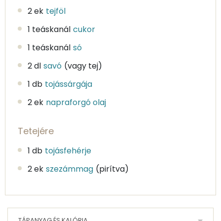
2 ek
tejföl
1 teáskanál
cukor
1 teáskanál
só
2 dl
savó
(vagy tej)
1 db
tojássárgája
2 ek
napraforgó olaj
Tetejére
1 db
tojásfehérje
2 ek
szezámmag
(pirítva)
TÁPANYAG ÉS KALÓRIA