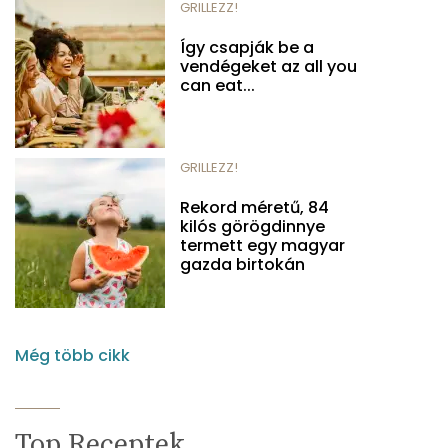
GRILLEZZ!
Így csapják be a
vendégeket az all you
can eat...
GRILLEZZ!
Rekord méretű, 84
kilós görögdinnye
termett egy magyar
gazda birtokán
Még több cikk
Top Receptek