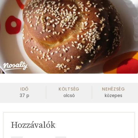
IDŐ
KÖLTSÉG
NEHÉZSÉG
37
p
olcsó
közepes
Hozzávalók