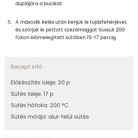
Fehérje
duplájára a bucikat.
40g
savó
10 kcal
Összesen
14.6 g
4g
tojássárgája
13 kcal
A második kelés után kenjük le tojásfehérjével,
és szórjuk le pirított szezámaggal. Süssük 200
3g
napraforgó olaj
28 kcal
Zsír
fokon előmelegített sütőben 15-17 percig.
Összesen
8.6 g
Tetejére
Telített zsírsav
2 g
8g
tojásfehérje
4 kcal
Recept infó
Egyszeresen telítetlen zsírsav:
3 g
3g
szezámmag
16 kcal
Előkészítés ideje
:
20 p
Többszörösen telítetlen zsírsav
3 g
Sütés ideje
:
17 p
Összesen
426 kcal
Koleszterin
49 mg
Sütés hőfoka
:
200 °C
Sütés módja
:
alul-felül sütés
Ásványi anyagok
Összesen
883.9 g