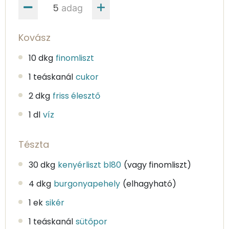
adag
Kovász
10 dkg
finomliszt
1 teáskanál
cukor
2 dkg
friss élesztő
1 dl
víz
Tészta
30 dkg
kenyérliszt bl80
(vagy finomliszt)
4 dkg
burgonyapehely
(elhagyható)
1 ek
sikér
1 teáskanál
sütőpor