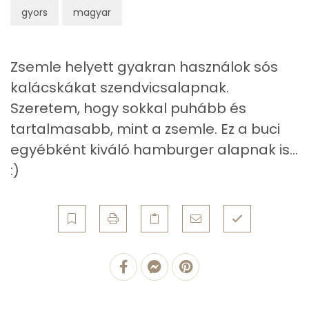
gyors
magyar
Cink
2 mg
Szelén
39 mg
Zsemle helyett gyakran használok sós
kalácskákat szendvicsalapnak.
Kálcium
102 mg
Szeretem, hogy sokkal puhább és
Vas
2 mg
tartalmasabb, mint a zsemle. Ez a buci
egyébként kiváló hamburger alapnak is...
Magnézium
43 mg
:)
Foszfor
184 mg
Nátrium
513 mg
Réz
0 mg
Mangán
1 mg