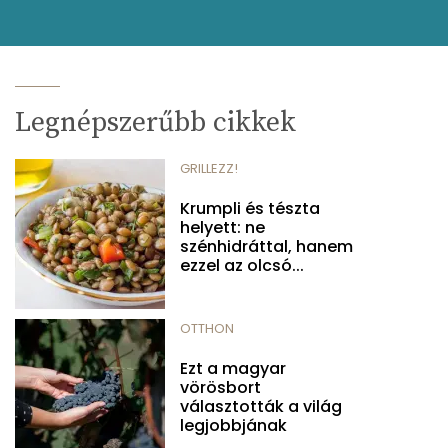
Legnépszerűbb cikkek
GRILLEZZ!
Krumpli és tészta
helyett: ne
szénhidráttal, hanem
ezzel az olcsó...
OTTHON
Ezt a magyar
vörösbort
választották a világ
legjobbjának