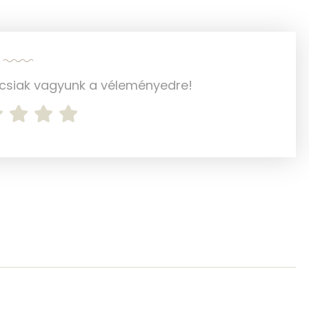
5 mg
88 mg
531 mg
ncsiak vagyunk a véleményedre!
1065 mg
0 mg
1 mg
105.9 g
10 mg