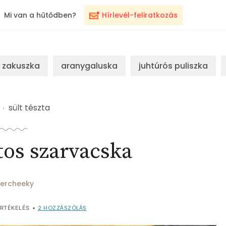
Mi van a hűtődben?
Hírlevél-feliratkozás
zakuszka
aranygaluska
juhtúrós puliszka
sült tészta
tos szarvacska
ercheeky
2
HOZZÁSZÓLÁS
RTÉKELÉS
•