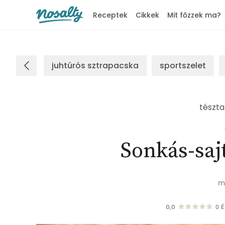
Receptek
Cikkek
Mit főzzek ma?
Nosalty
juhtúrós sztrapacska
sportszelet
tészta
Sonkás-saj
m
0,0
0
É