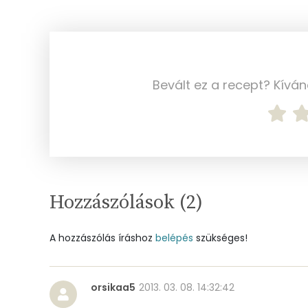
Vas
Magnézium
Foszfor
Bevált ez a recept? Kívá
Nátrium
Réz
Mangán
Hozzászólások (
2
)
Szénhidrát
A hozzászólás íráshoz
belépés
szükséges!
Összesen
Cukor
orsikaa5
2013. 03. 08. 14:32:42