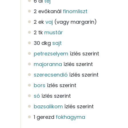
6 dl
tej
2 evőkanál
finomliszt
2 ek
vaj
(vagy margarin)
2 tk
mustár
30 dkg
sajt
petrezselyem
ízlés szerint
majoranna
ízlés szerint
szerecsendió
ízlés szerint
bors
ízlés szerint
só
ízlés szerint
bazsalikom
ízlés szerint
1 gerezd
fokhagyma