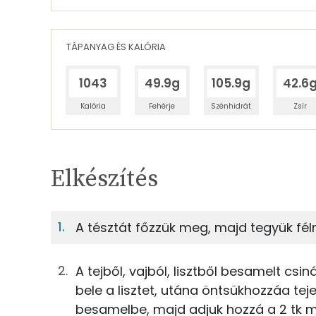
TÁPANYAG ÉS KALÓRIA
1043
49.9g
105.9g
42.6
Kalória
Fehérje
Szénhidrát
Zsír
Egy adagban
4
TÁPANYAGTARTALOM
Elkészítés
20%
Fehérje
S
Egy adagban
4
A tésztát főzzük meg, majd tegyük félr
20%
42%
125g
szarvacska tészta
Fehérje
Szénhidrát
A tejből, vajból, lisztből besamelt csi
50g
sonka
bele a lisztet, utána öntsükhozzáa tejet
TOP ásványi anyagok
besamelbe, majd adjuk hozzá a 2 tk mu