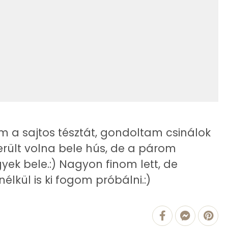
42.6 g
0 kcal
22 g
0 kcal
13 g
1 kcal
3 g
1043 kcal
119 mg
 a sajtos tésztát, gondoltam csinálok
erült volna bele hús, de a párom
2477.7 g
ek bele.:) Nagyon finom lett, de
4 mg
élkül is ki fogom próbálni.:)
94 mg
691 mg