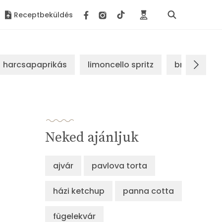
Receptbeküldés
harcsapaprikás
limoncello spritz
brassói sz
Neked ajánljuk
ajvár
pavlova torta
házi ketchup
panna cotta
fügelekvár