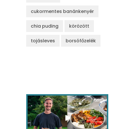
cukormentes banánkenyér
chia puding
körözött
tojásleves
borsófőzelék