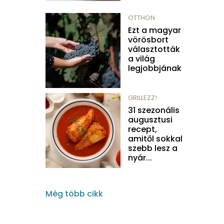
OTTHON
Ezt a magyar
vörösbort
választották
a világ
legjobbjának
GRILLEZZ!
31 szezonális
augusztusi
recept,
amitől sokkal
szebb lesz a
nyár...
Még több cikk