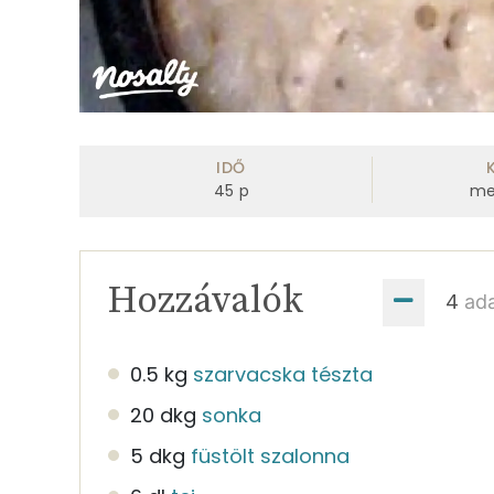
IDŐ
45
p
me
Hozzávalók
ad
0.5 kg
szarvacska tészta
20 dkg
sonka
5 dkg
füstölt szalonna