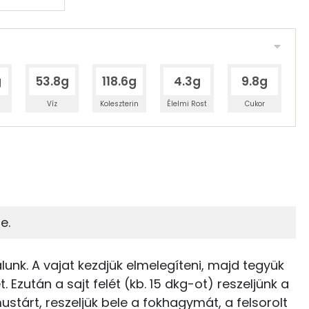
g
53.8g
118.6g
4.3g
9.8g
Víz
Koleszterin
Élelmi Rost
Cukor
 adagban
100 grammban
42%
17%
zénhidrát
Zsír
 adagban
100 grammban
e.
17%
21%
464 kcal
Zsír
Víz
nálunk. A vajat kezdjük elmelegíteni, majd tegyük
69 kcal
. Ezután a sajt felét (kb. 15 dkg-ot) reszeljünk a
TOP vitaminok
stárt, reszeljük bele a fokhagymát, a felsorolt