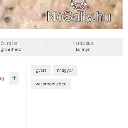
KÖLTSÉG
NEHÉZSÉG
gfizethető
könnyű
gyors
magyar
ag
vasárnapi ebéd