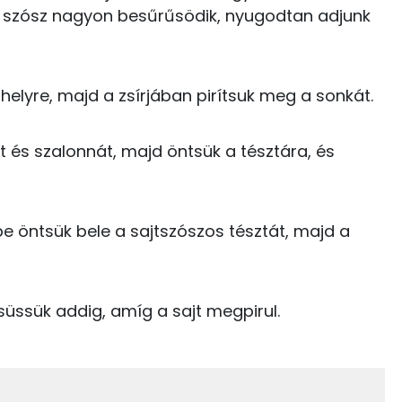
82 kcal
Ha a szósz nagyon besűrűsödik, nyugodtan adjunk
Kolin:
84 kcal
Niacin - B3 vitamin:
27 kcal
helyre, majd a zsírjában pirítsuk meg a sonkát.
Tiamin - B1 vitamin:
50 kcal
Riboflavin - B2 vitamin:
t és szalonnát, majd öntsük a tésztára, és
2 kcal
E vitamin:
264 kcal
e öntsük bele a sajtszószos tésztát, majd a
0 kcal
0 kcal
49.9 g
üssük addig, amíg a sajt megpirul.
0 kcal
0 kcal