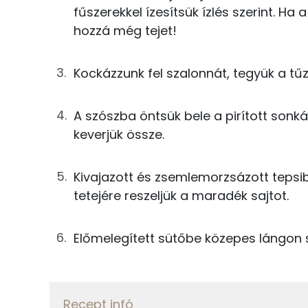
13g
füstölt szalonna
fűszerekkel ízesítsük ízlés szerint. 
Nátrium
hozzá még tejet!
150g
tej
Kálcium
8g
finomliszt
Kockázzunk fel szalonnát, tegyük a tűz
Foszfor
7g
vaj
Szelén
A szószba öntsük bele a pirított sonká
3g
mustár
keverjük össze.
Magnézium
75g
sajt
Kivajazott és zsemlemorzsázott tepsib
0g
petrezselyem
tetejére reszeljük a maradék sajtot.
Fehérje
0g
majoranna
Összesen
Előmelegített sütőbe közepes lángon s
0g
szerecsendió
Zsír
0g
bors
Recept infó