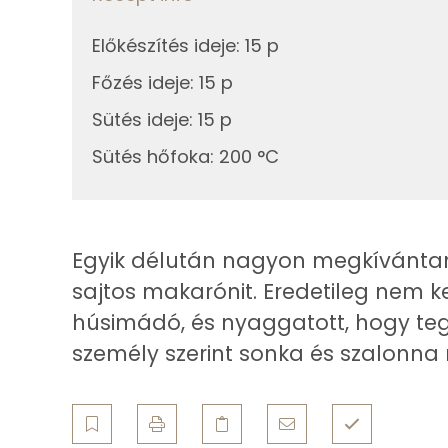
Összesen
0g
só
Előkészítés ideje
:
15 p
Telített zsírsav
0g
bazsalikom
Főzés ideje
:
15 p
Egyszeresen telítetlen zsírsav:
1g
fokhagyma
Sütés ideje
:
15 p
Többszörösen telítetlen zsírsav
Sütés hőfoka
:
200 °C
Összesen
Koleszterin
Ásványi anyagok
Egyik délután nagyon megkívántam
sajtos makarónit. Eredetileg nem k
Összesen
húsimádó, és nyaggatott, hogy tegy
Cink
személy szerint sonka és szalonna n
Szelén
Kálcium