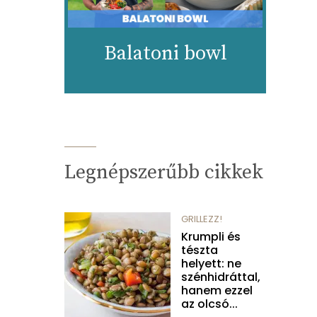
Balatoni bowl
Legnépszerűbb cikkek
GRILLEZZ!
Krumpli és
tészta
helyett: ne
szénhidráttal,
hanem ezzel
az olcsó...