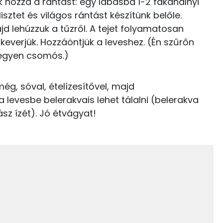
ük hozzá a rántást: egy lábasba 1-2 fakanálnyi
Niacin - B3 vitamin:
lisztet és világos rántást készítünk belőle.
0 kcal
B6 vitamin:
jd lehúzzuk a tűzről. A tejet folyamatosan
2 kcal
verjük. Hozzáöntjük a leveshez. (Én szűrőn
Tiamin - B1 vitamin:
legyen csomós.)
0 kcal
0 kcal
ég, sóval, ételízesítővel, majd
a levesbe belerakvais lehet tálalni (belerakva
0 kcal
sz ízét). Jó étvágyat!
15.9 g
0 kcal
0 kcal
23.2 g
415 kcal
9 g
1 g