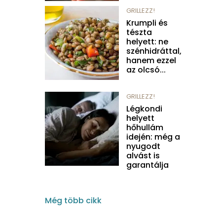
GRILLEZZ!
Krumpli és
tészta
helyett: ne
szénhidráttal,
hanem ezzel
az olcsó...
GRILLEZZ!
Légkondi
helyett
hőhullám
idején: még a
nyugodt
alvást is
garantálja
Még több cikk