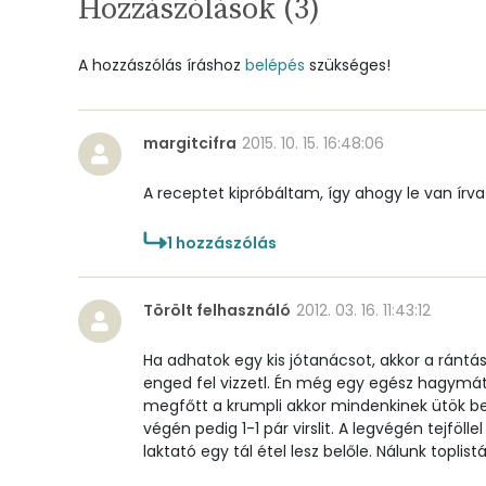
Hozzászólások (
3
)
Foszfor
Nátrium
A hozzászólás íráshoz
belépés
szükséges!
Réz
margitcifra
2015. 10. 15. 16:48:06
Mangán
A receptet kipróbáltam, így ahogy le van írva 
Szénhidrát
1
hozzászólás
Összesen
Törölt felhasználó
2012. 03. 16. 11:43:12
Cukor
Ha adhatok egy kis jótanácsot, akkor a rántás
Élelmi rost
enged fel vizzetl. Én még egy egész hagymát
megfőtt a krumpli akkor mindenkinek ütök be
végén pedig 1-1 pár virslit. A legvégén tejföl
Víz
laktató egy tál étel lesz belőle. Nálunk toplistá