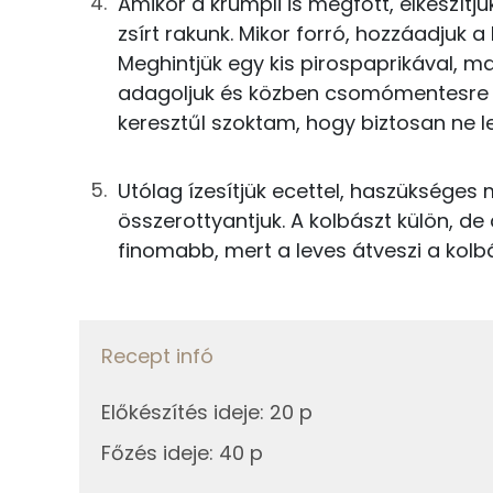
Amikor a krumpli is megfőtt, elkészítj
Kálcium
zsírt rakunk. Mikor forró, hozzáadjuk a 
0g
fűszerpaprika
Magnézium
Meghintjük egy kis pirospaprikával, ma
2g
fokhagyma
adagoljuk és közben csomómentesre ke
Vas
keresztűl szoktam, hogy biztosan ne 
0g
babérlevél
0g
só
Utólag ízesítjük ecettel, haszükséges m
Fehérje
összerottyantjuk. A kolbászt külön, de 
0g
ételízesítő
finomabb, mert a leves átveszi a kolbá
Összesen
1g
ecet
Zsír
333g
víz
Recept infó
Összesen
Összesen
Előkészítés ideje
:
20 p
Telített zsírsav
Főzés ideje
:
40 p
Egyszeresen telítetlen zsírsav: