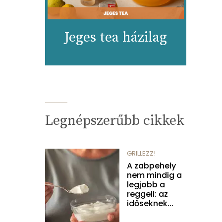
Jeges tea házilag
Legnépszerűbb cikkek
GRILLEZZ!
A zabpehely
nem mindig a
legjobb a
reggeli: az
időseknek...