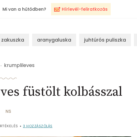
Mi van a hűtődben?
Hírlevél-feliratkozás
zakuszka
aranygaluska
juhtúrós puliszka
krumplileves
es füstölt kolbásszal
NS
3
HOZZÁSZÓLÁS
RTÉKELÉS
•