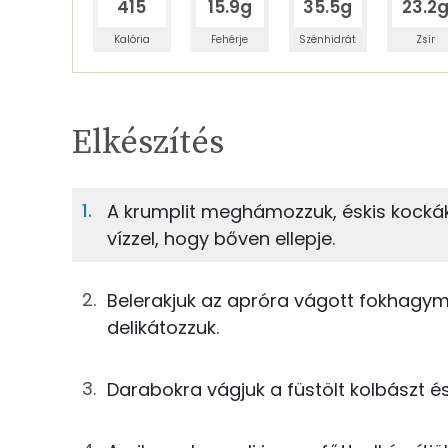
415
15.9g
35.5g
23.2
Kalória
Fehérje
Szénhidrát
Zsír
Egy adagban
6
TÁPANYAGTARTALOM
Elkészítés
3%
Fehérje
S
Egy adagban
6
A krumplit meghámozzuk, éskis kockák
vízzel, hogy bőven ellepje.
3%
6%
250g
burgonya
Fehérje
Szénhidrát
50g
kolbász
Belerakjuk az apróra vágott fokhagymá
TOP ásványi anyagok
delikátozzuk.
3g
sertészsír
Nátrium
2g
finomliszt
Darabokra vágjuk a füstölt kolbászt é
Foszfor
25g
tej