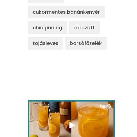
cukormentes banánkenyér
chia puding
körözött
tojásleves
borsófőzelék