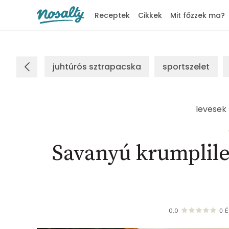
Receptek
Cikkek
Mit főzzek ma?
Nosalty
juhtúrós sztrapacska
sportszelet
levesek
Savanyú krumplilev
0,0
0
É