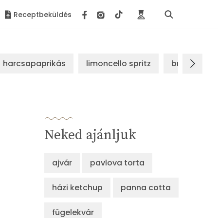
Receptbeküldés
harcsapaprikás
limoncello spritz
brassói sz
Neked ajánljuk
ajvár
pavlova torta
házi ketchup
panna cotta
fügelekvár