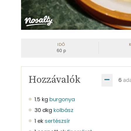
IDŐ
60
p
Hozzávalók
ad
1.5 kg
burgonya
30 dkg
kolbász
1 ek
sertészsír