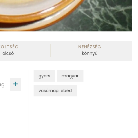
KÖLTSÉG
NEHÉZSÉG
olcsó
könnyű
gyors
magyar
ag
vasárnapi ebéd