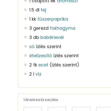
1 csapott ek
finomliszt
1.5 dl
tej
1 kk
fűszerpaprika
3 gerezd
fokhagyma
3 db
babérlevél
só
ízlés szerint
ételízesítő
ízlés szerint
2 tk
ecet
(ízlés szerint)
2 l
víz
TÁPANYAG ÉS KALÓRIA