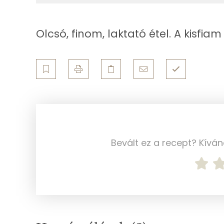
Többszörösen telítetlen zsírsav
Olcsó, finom, laktató étel. A kisfia
Koleszterin
Ásványi anyagok
Összesen
Cink
Szelén
Bevált ez a recept? Kívá
Kálcium
Vas
Magnézium