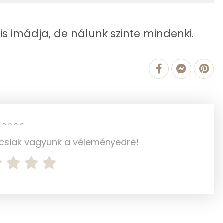
0 g
m is imádja, de nálunk szinte mindenki.
2 mg
1113.3 g
1 mg
2 mg
ncsiak vagyunk a véleményedre!
64 mg
2 mg
47 mg