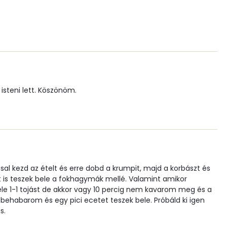
111 mg
887 mg
0 mg
0 mg
isteni lett. Köszönöm.
35.5 g
3 mg
sal kezd az ételt és erre dobd a krumpit, majd a korbászt és
4 mg
 is teszek bele a fokhagymák mellé. Valamint amikor
le 1-1 tojást de akkor vagy 10 percig nem kavarom meg és a
lel behabarom és egy pici ecetet teszek bele. Próbáld ki igen
s.