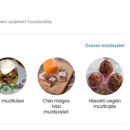
2 mg
3 mg
m született hozzászólás.
Összes müzliszelet
88.6 g
40 mg
12 mg
t müzlikása
Chia magos
Húsvéti vegán
házi
müzlitojás
11.9 g
müzliszelet