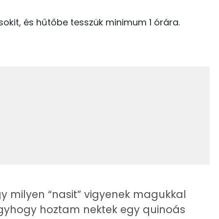
24 kcal
Tiamin - B1 vitamin:
csokit, és hűtőbe tesszük minimum 1 órára.
0 kcal
273 kcal
10 kcal
20.8 g
861 kcal
49.9 g
15 g
22 g
 milyen “nasit” vigyenek magukkal
9 g
Úgyhogy hoztam nektek egy quinoás