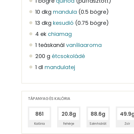
1 bögre
quinoa
(puffasztott)
10 dkg
mandula
(0.5 bögre)
13 dkg
kesudió
(0.75 bögre)
4 ek
chiamag
1 teáskanál
vaníliaaroma
200 g
étcsokoládé
1 dl
mandulatej
TÁPANYAG ÉS KALÓRIA
861
20.8g
88.6g
49.9
Kalória
Fehérje
Szénhidrát
Zsír