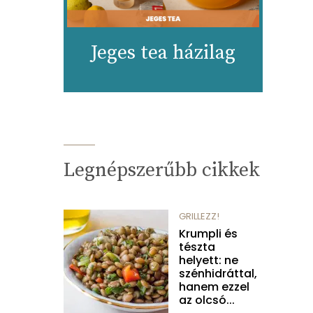
Jeges tea házilag
Legnépszerűbb cikkek
GRILLEZZ!
Krumpli és
tészta
helyett: ne
szénhidráttal,
hanem ezzel
az olcsó...