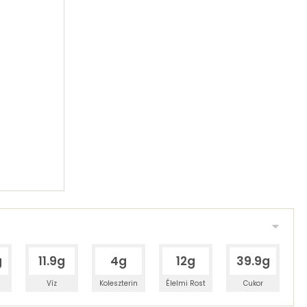
g
11.9g
4g
12g
39.9g
Víz
Koleszterin
Élelmi Rost
Cukor