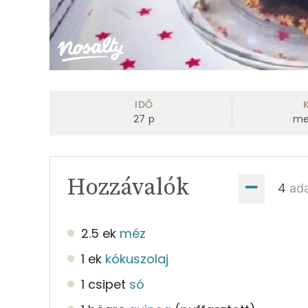
IDŐ
27
p
me
Hozzávalók
ad
2.5 ek
méz
1 ek
kókuszolaj
1 csipet
só