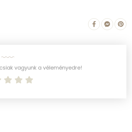
4 mg
1209.6 g
5 mg
15 mg
ncsiak vagyunk a véleményedre!
152 mg
9 mg
336 mg
654 mg
34 mg