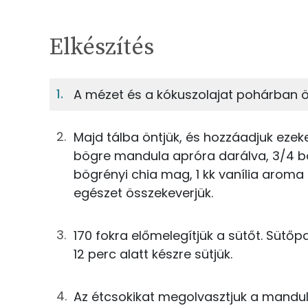
Egy adagban
4
TÁPANYAGTARTALOM
Elkészítés
12%
Fehérje
S
Egy adagban
4
A mézet és a kókuszolajat pohárban ö
12%
52%
16g
méz
Fehérje
Szénhidrát
Majd tálba öntjük, és hozzáadjuk ezeket
3g
kókuszolaj
bögre mandula apróra darálva, 3/4 b
TOP ásványi anyagok
bögrényi chia mag, 1 kk vanília aroma 
0g
só
egészet összekeverjük.
Foszfor
43g
quinoa
Magnézium
170 fokra előmelegítjük a sütőt. Sütőpa
25g
mandula
12 perc alatt készre sütjük.
Kálcium
33g
kesudió
Nátrium
Az étcsokikat megolvasztjuk a mandul