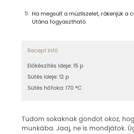
5g
chiamag
Szelén
Ha megsült a müzliszelet, rákenjük a 
1g
vaníliaaroma
Utána fogyasztható.
50g
étcsokoládé
Fehérje
25g
mandulatej
Összesen
Recept infó
Összesen
Előkészítés ideje
:
15 p
Zsír
Sütés ideje
:
12 p
Összesen
Sütés hőfoka
:
170 °C
Telített zsírsav
Egyszeresen telítetlen zsírsav:
Tudom sokaknak gondot okoz, hogy
Többszörösen telítetlen zsírsav
munkába. Jaaj, ne is mondjátok. 