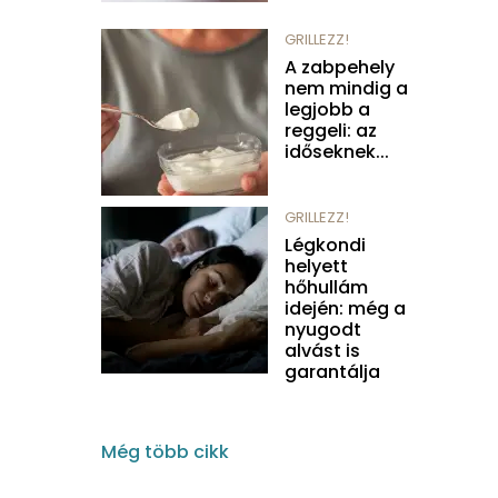
GRILLEZZ!
A zabpehely
nem mindig a
legjobb a
reggeli: az
időseknek...
GRILLEZZ!
Légkondi
helyett
hőhullám
idején: még a
nyugodt
alvást is
garantálja
Még több cikk