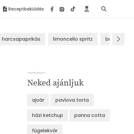
Receptbeküldés
harcsapaprikás
limoncello spritz
brassói sz
Neked ajánljuk
ajvár
pavlova torta
házi ketchup
panna cotta
fügelekvár