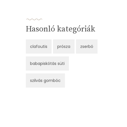
Hasonló kategóriák
clafoutis
prósza
zserbó
babapiskótás süti
szilvás gombóc