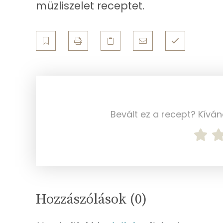
Koleszterin
müzliszelet receptet.
Ásványi anyagok
Összesen
Cink
Szelén
Bevált ez a recept? Kívá
Kálcium
Vas
Magnézium
Foszfor
Hozzászólások (
0
)
Nátrium