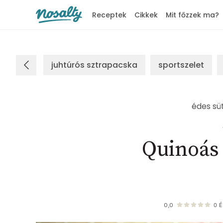
Receptek
Cikkek
Mit főzzek ma?
Nosalty
juhtúrós sztrapacska
sportszelet
édes süt
Quinoás 
0,0
0
É