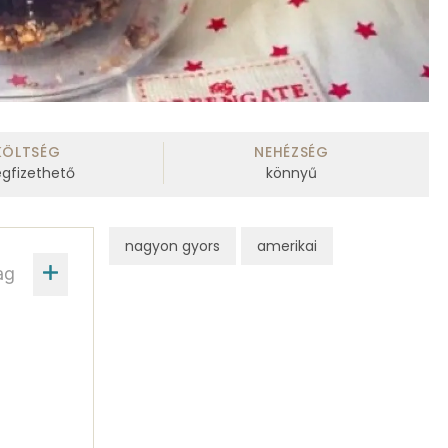
KÖLTSÉG
NEHÉZSÉG
gfizethető
könnyű
nagyon gyors
amerikai
ag