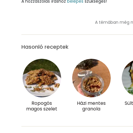
A hozzászólás íráshoz
belépés
szükséges!
Réz
Mangán
A témában még ne
Szénhidrát
Hasonló receptek
Összesen
Cukor
Élelmi rost
Víz
Ropogós
Házi mentes
Sül
magos szelet
granola
Összesen
Vitaminok