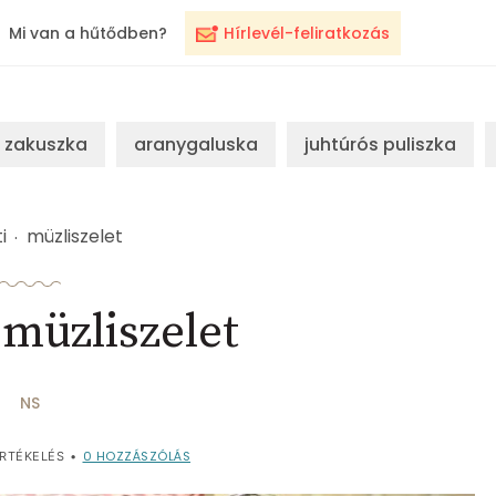
Mi van a hűtődben?
Hírlevél-feliratkozás
zakuszka
aranygaluska
juhtúrós puliszka
i
müzliszelet
müzliszelet
NS
0
HOZZÁSZÓLÁS
RTÉKELÉS
•