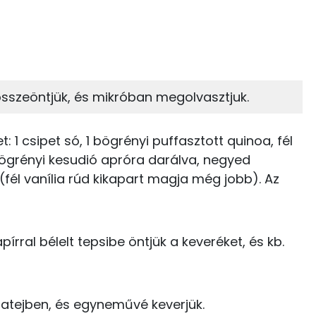
 adagban
100 grammban
52%
29%
zénhidrát
Zsír
 adagban
100 grammban
sszeöntjük, és mikróban megolvasztjuk.
29%
7%
48 kcal
Zsír
Víz
: 1 csipet só, 1 bögrényi puffasztott quinoa, fél
22 kcal
ögrényi kesudió apróra darálva, negyed
TOP vitaminok
(fél vanília rúd kikapart magja még jobb). Az
0 kcal
Kolin:
156 kcal
E vitamin:
pírral bélelt tepsibe öntjük a keveréket, és kb.
148 kcal
Niacin - B3 vitamin:
180 kcal
B6 vitamin:
atejben, és egyneművé keverjük.