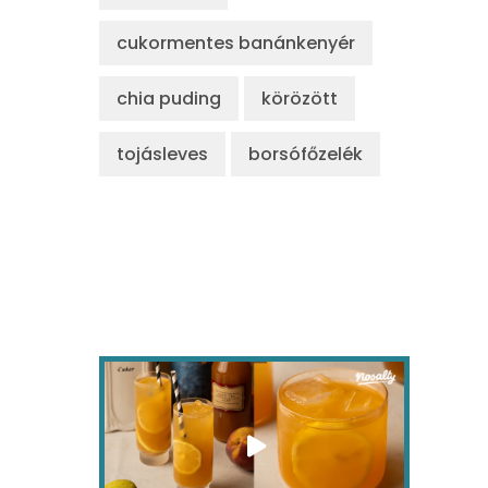
cukormentes banánkenyér
chia puding
körözött
tojásleves
borsófőzelék