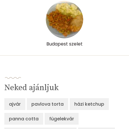
Budapest szelet
Neked ajánljuk
ajvár
pavlova torta
házi ketchup
panna cotta
fügelekvár