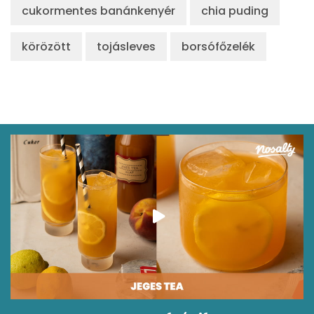
cukormentes banánkenyér
chia puding
körözött
tojásleves
borsófőzelék