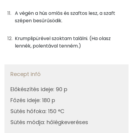
Szelén
68 mg
A végén a hús omlós és szaftos lesz, a szaft
Kálcium
99 mg
szépen besűrűsödik.
Vas
2 mg
Krumplipürével szoktam találni. (Ha olasz
Magnézium
97 mg
lennék, polentával tenném.)
Foszfor
652 mg
Nátrium
218 mg
Recept infó
Réz
0 mg
Előkészítés ideje
:
90 p
Mangán
1 mg
Főzés ideje
:
180 p
Sütés hőfoka
:
150 °C
Szénhidrát
Sütés módja
:
hőlégkeveréses
Összesen
25.1 g