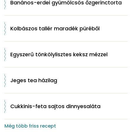
Banános-erdei gyümölcsös őzgerinctorta
Kolbászos tallér maradék püréből
Egyszerű tönkölylisztes keksz mézzel
Jeges tea házilag
Cukkinis-feta sajtos dinnyesaláta
Még több friss recept