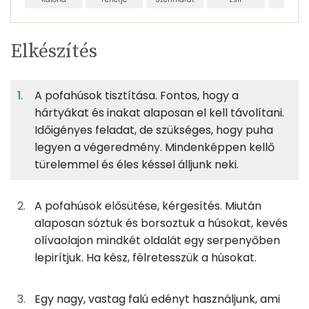
Egy
6
100
Elkészítés
adagban
adagban
grammban
TÁPANYAGTARTALOM
A pofahúsok tisztítása. Fontos, hogy a
11%
5%
8%
Egy
6
100
Fehérje
Szénhidrát
Zsír
adagban
adagban
grammban
hártyákat és inakat alaposan el kell távolítani.
Időigényes feladat, de szükséges, hogy puha
legyen a végeredmény. Mindenképpen kellő
11%
5%
8%
77%
250g
sertéshús
415 kcal
Fehérje
Szénhidrát
Zsír
Víz
türelemmel és éles késsel álljunk neki.
TOP ásványi anyagok
25g
kolozsvári szalonna
164 kcal
A pofahúsok elősütése, kérgesítés. Miután
Foszfor
30g
vöröshagyma
11 kcal
alaposan sóztuk és borsoztuk a húsokat, kevés
olívaolajon mindkét oldalát egy serpenyőben
Nátrium
113g
sárgarépa
41 kcal
lepirítjuk. Ha kész, félretesszük a húsokat.
Kálcium
45g
fehérrépa
29 kcal
Egy nagy, vastag falú edényt használjunk, ami
Magnézium