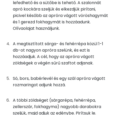
20g
halványító zeller
2 kcal
lefedhető és a sütőbe is tehető. A szalonnát
apró kockára szeljük és elkezdjük pirítani,
Szelén
2g
fokhagyma
2 kcal
picivel később az apróra vágott vöröshagymát
és 1 gerezd fokhagymát is hozzáadunk.
TOP vitaminok
25g
ecetes gyöngyhagyma
12 kcal
Olívaolajat használjunk.
Kolin:
33g
konzerv paradicsom
5 kcal
A megtisztított sárga- és fehérrépa közül 1-1
C vitamin:
0g
babérlevél
0 kcal
db-ot nagyon apróra szelünk, és ezt is
Niacin - B3 vitamin:
hozzáadjuk. A cél, hogy az apróra vágott
1g
rozmaring
2 kcal
zöldségek a végén sűrű szaftot adjanak.
β-karotin
0g
só
0 kcal
Só, bors, babérlevél és egy szál apróra vágott
α-karotin
rozmaringot adjunk hozzá.
0g
fekete bors
0 kcal
Fehérje
33g
marha alaplé
0 kcal
A többi zöldséget (sárgarépa, fehérrépa,
Összesen
57.2 g
zellerszár, fokhagyma) nagyobb darabokra
33g
vörösbor
28 kcal
szeljük, majd adjuk az edénybe. Pirítsuk le.