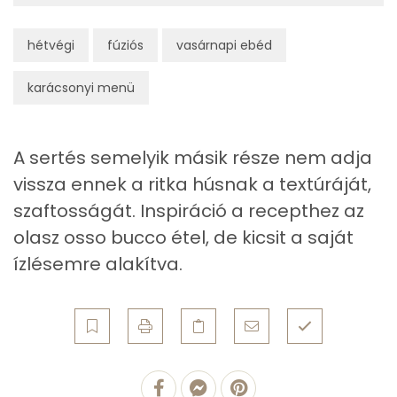
Cukor
9 mg
hétvégi
fúziós
vasárnapi ebéd
Élelmi rost
6 mg
karácsonyi menü
Víz
A sertés semelyik másik része nem adja
Összesen
403.7 g
vissza ennek a ritka húsnak a textúráját,
szaftosságát. Inspiráció a recepthez az
Vitaminok
olasz osso bucco étel, de kicsit a saját
Összesen
0
ízlésemre alakítva.
A vitamin (RAE):
861 micro
B6 vitamin:
2 mg
B12 Vitamin:
2 micro