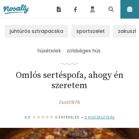
Nosalty
juhtúrós sztrapacska
sportszelet
zakuszk
húsételek
zöldséges hús
Omlós sertéspofa, ahogy én
szeretem
Zsolt1976
0
HOZZÁSZÓLÁS
0,0
0
ÉRTÉKELÉS
•