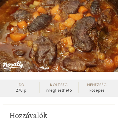
IDŐ
KÖLTSÉG
NEHÉZSÉG
270
p
megfizethető
közepes
Hozzávalók