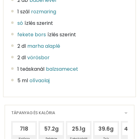
2 db
babérlevél
1 szál
rozmaring
só
ízlés szerint
fekete bors
ízlés szerint
2 dl
marha alaplé
2 dl
vörösbor
1 teáskanál
balzsamecet
5 ml
olívaolaj
TÁPANYAG ÉS KALÓRIA
718
57.2g
25.1g
39.6g
403.
Kalória
Fehérje
Szénhidrát
Zsír
Víz