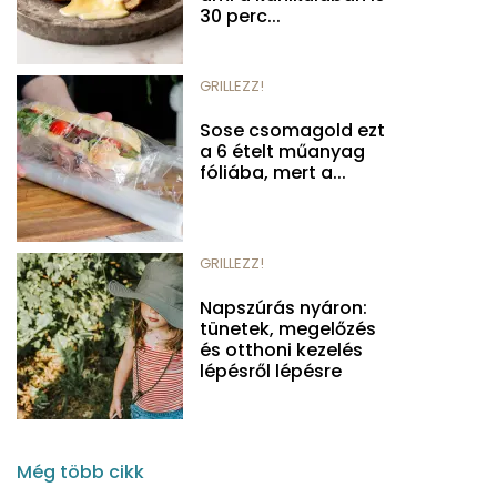
30 perc...
GRILLEZZ!
Sose csomagold ezt
a 6 ételt műanyag
fóliába, mert a...
GRILLEZZ!
Napszúrás nyáron:
tünetek, megelőzés
és otthoni kezelés
lépésről lépésre
Még több cikk