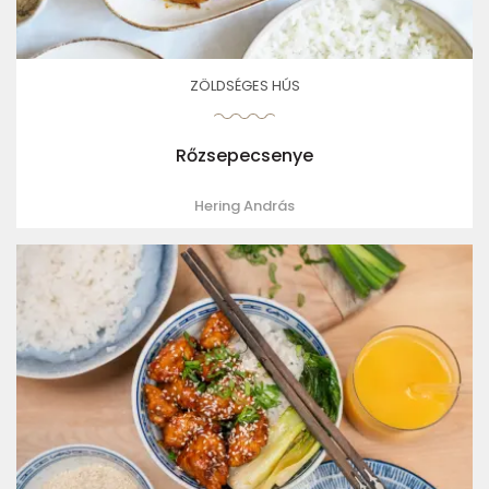
ZÖLDSÉGES HÚS
Rőzsepecsenye
Hering András