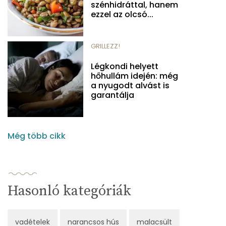
szénhidráttal, hanem
ezzel az olcsó...
GRILLEZZ!
Légkondi helyett
hőhullám idején: még
a nyugodt alvást is
garantálja
Még több cikk
Hasonló kategóriák
vadételek
narancsos hús
malacsült