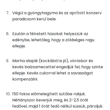
0g
balzsamecet
0 kcal
Zsír
Végül a gyöngyhagyma és az aprított konzerv
1g
olívaolaj
7 kcal
Összesen
39.6 g
paradicsom kerül bele.
Telített zsírsav
13 g
Összesen
718 kcal
Ezután a félretett húsokat helyezzük az
edénybe, lehetőleg, hogy a zöldséges ragu
Egyszeresen telítetlen zsírsav:
25 g
ellepje.
Többszörösen telítetlen zsírsav
7 g
Marha alaplé (kockából is jó), vörösbor és
Koleszterin
183 mg
kevés balzsamecettel engedjük fel, hogy szinte
ellepje. Kevés cukorral lehet a savasságot
Ásványi anyagok
kompenzálni.
Összesen
1142.8 g
150 fokos előmelegített sütőbe rakjuk.
Néhányszor keverjük meg, és 2-2,5 órát
Cink
5 mg
fedővel, majd 1 órát fedő nélkül süssük, pároljuk.