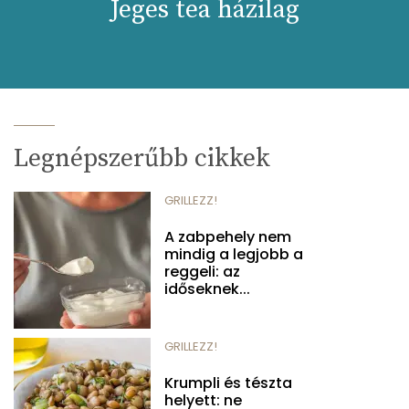
Jeges tea házilag
Legnépszerűbb cikkek
GRILLEZZ!
A zabpehely nem
mindig a legjobb a
reggeli: az
időseknek...
GRILLEZZ!
Krumpli és tészta
helyett: ne