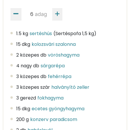
adag
1.5 kg
sertéshús
(Sertéspofa 1,5 kg)
15 dkg
kolozsvári szalonna
2 közepes db
vöröshagyma
4 nagy db
sárgarépa
3 közepes db
fehérrépa
3 közepes szár
halványító zeller
3 gerezd
fokhagyma
15 dkg
ecetes gyöngyhagyma
200 g
konzerv paradicsom