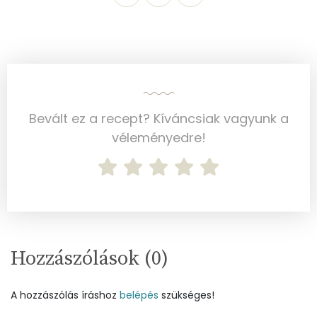
E vitamin:
2 mg
C vitamin:
20 mg
D vitamin:
53 micro
Bevált ez a recept? Kíváncsiak vagyunk a
K vitamin:
29 micro
véleményedre!
Tiamin - B1 vitamin:
1 mg
Riboflavin - B2 vitamin:
1 mg
Niacin - B3 vitamin:
17 mg
Pantoténsav - B5 vitamin:
0 mg
Hozzászólások (
0
)
Folsav - B9-vitamin:
61 micro
A hozzászólás íráshoz
belépés
szükséges!
Kolin:
159 mg