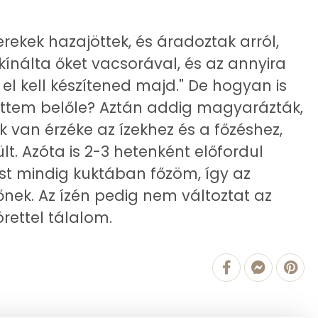
6 g
475 kcal
11 g
rekek hazajöttek, és áradoztak arról,
nálta őket vacsorával, és az annyira
4 g
 el kell készítened majd." De hogyan is
153 mg
ttem belőle? Aztán addig magyarázták,
 van érzéke az ízekhez és a főzéshez,
lt. Azóta is 2-3 hetenként előfordul
t mindig kuktában főzöm, így az
992.1 g
őnek. Az ízén pedig nem változtat az
10 mg
örettel tálalom.
83 mg
27 mg
7 mg