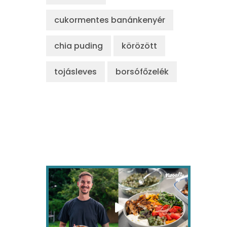
cukormentes banánkenyér
chia puding
körözött
tojásleves
borsófőzelék