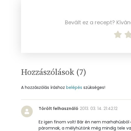
Magnézium
Foszfor
Bevált ez a recept? Kívá
Nátrium
Réz
Mangán
Hozzászólások (
7
)
Szénhidrát
A hozzászólás íráshoz
belépés
szükséges!
Összesen
Cukor
Törölt felhasználó
2013. 03. 14. 21:42:12
Élelmi rost
Ez igen finom volt! Bár én nem marhahúsból
páromnak, a mélyhütönk még mindig tele van