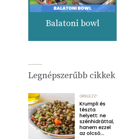
Balatoni bowl
Legnépszerűbb cikkek
GRILLEZZ!
Krumpli és
tészta
helyett: ne
szénhidráttal,
hanem ezzel
az olcsó...