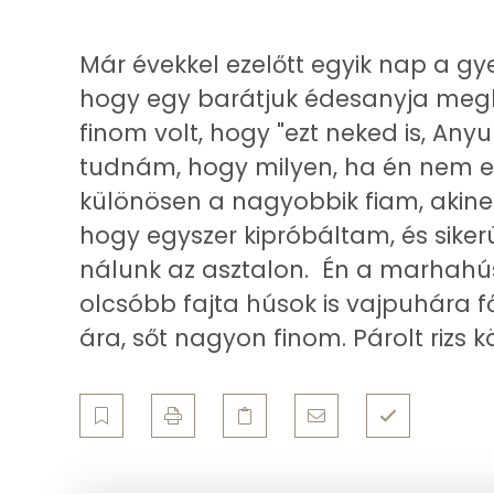
Telített zsírsav
Összesen
Egyszeresen telítetlen zsírsav:
Már évekkel ezelőtt egyik nap a gye
hogy egy barátjuk édesanyja megkí
Többszörösen telítetlen zsírsav
finom volt, hogy "ezt neked is, Anyu
Koleszterin
tudnám, hogy milyen, ha én nem e
különösen a nagyobbik fiam, akinek
Ásványi anyagok
hogy egyszer kipróbáltam, és sikerü
nálunk az asztalon. Én a marhahús
Összesen
olcsóbb fajta húsok is vajpuhára f
Cink
ára, sőt nagyon finom. Párolt rizs k
Szelén
Kálcium
Vas