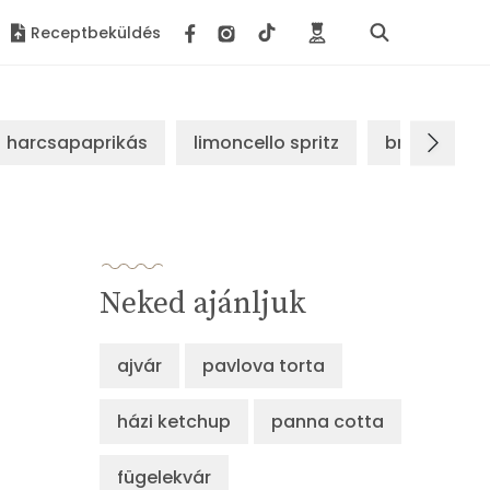
Receptbeküldés
harcsapaprikás
limoncello spritz
brassói sz
Neked ajánljuk
ajvár
pavlova torta
házi ketchup
panna cotta
fügelekvár