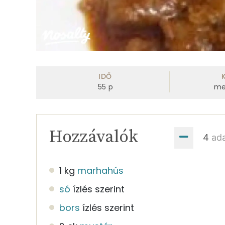
IDŐ
55
p
me
Hozzávalók
ad
1 kg
marhahús
só
ízlés szerint
bors
ízlés szerint