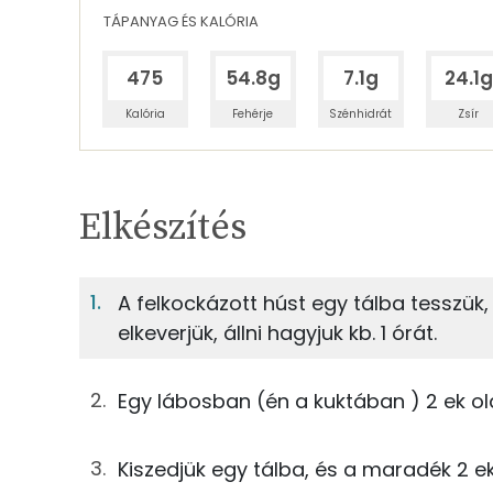
TÁPANYAG ÉS KALÓRIA
475
54.8g
7.1g
24.1g
Kalória
Fehérje
Szénhidrát
Zsír
Egy adagban
4
TÁPANYAGTARTALOM
Elkészítés
17%
Fehérje
S
Egy adagban
4
A felkockázott húst egy tálba tesszük, é
elkeverjük, állni hagyjuk kb. 1 órát.
17%
2%
250g
marhahús
Fehérje
Szénhidrát
0g
só
Egy lábosban (én a kuktában ) 2 ek ol
TOP ásványi anyagok
0g
bors
Kiszedjük egy tálba, és a maradék 2 
Foszfor