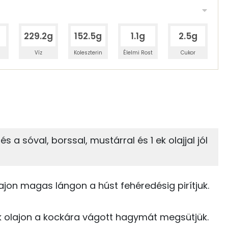
229.2g
152.5g
1.1g
2.5g
Víz
Koleszterin
Élelmi Rost
Cukor
 adagban
100 grammban
2%
8%
zénhidrát
Zsír
 adagban
100 grammban
s a sóval, borssal, mustárral és 1 ek olajjal jól
8%
73%
355 kcal
Zsír
Víz
0 kcal
ajon magas lángon a húst fehéredésig pirítjuk.
TOP vitaminok
0 kcal
ek olajon a kockára vágott hagymát megsütjük.
Kolin: