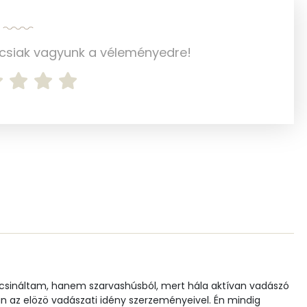
69 mg
549 mg
ncsiak vagyunk a véleményedre!
247 mg
0 mg
0 mg
7.1 g
3 mg
1 mg
 csináltam, hanem szarvashúsból, mert hála aktívan vadászó
 az elözö vadászati idény szerzeményeivel. Én mindig