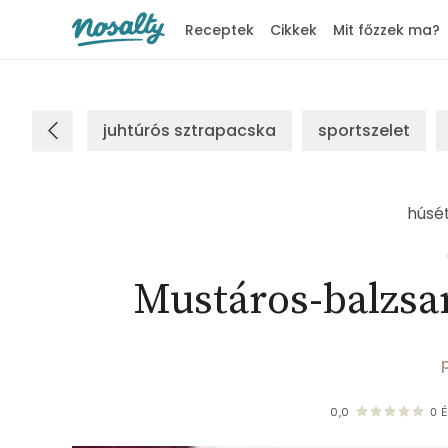
Receptek
Cikkek
Mit főzzek ma?
Nosalty
juhtúrós sztrapacska
sportszelet
húsé
Mustáros-balzs
0,0
0
É