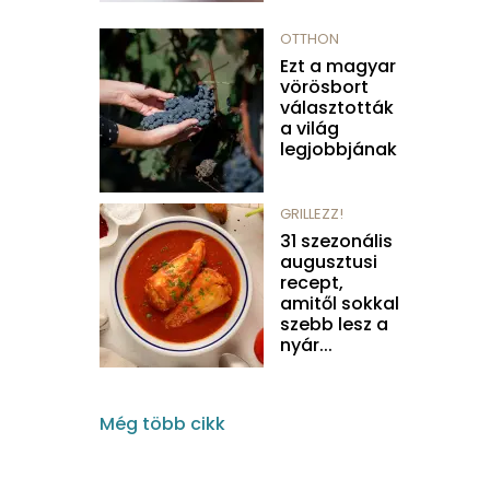
OTTHON
Ezt a magyar
vörösbort
választották
a világ
legjobbjának
GRILLEZZ!
31 szezonális
augusztusi
recept,
amitől sokkal
szebb lesz a
nyár...
Még több cikk