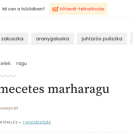
Mi van a hűtődben?
Hírlevél-feliratkozás
zakuszka
aranygaluska
juhtúrós puliszka
telek
ragu
amecetes marharagu
pussycat
7
HOZZÁSZÓLÁS
RTÉKELÉS
•