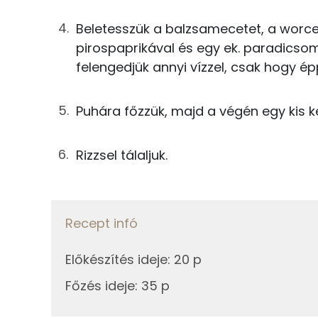
5g
mustár
Nátrium
Beletesszük a balzsamecetet, a worce
10g
napraforgó olaj
pirospaprikával és egy ek. paradicsom
Szelén
felengedjük annyi vízzel, csak hogy épp
23g
vöröshagyma
Magnézium
3g
balzsamecet
Puhára főzzük, majd a végén egy kis ke
Kálcium
3g
worcestershire-szósz
Rizzsel tálaljuk.
25g
zöldpaprika
Fehérje
4g
sűrített paradicsom
Összesen
Recept infó
0g
fűszerpaprika
Zsír
Előkészítés ideje
:
20 p
0g
cayenne paprika
Főzés ideje
:
35 p
Összesen
3g
étkezési keményítő