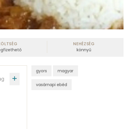
KÖLTSÉG
NEHÉZSÉG
gfizethető
könnyű
gyors
magyar
ag
vasárnapi ebéd