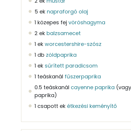
2 ek
mustár
5 ek
napraforgó olaj
1 közepes fej
vöröshagyma
2 ek
balzsamecet
1 ek
worcestershire-szósz
1 db
zöldpaprika
1 ek
sűrített paradicsom
1 teáskanál
fűszerpaprika
0.5 teáskanál
cayenne paprika
(vagy 
paprika)
1 csapott ek
étkezési keményítő