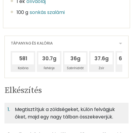
1 ek
olívaolaj
100 g
sonkás szalámi
TÁPANYAG ÉS KALÓRIA
581
30.7g
36g
37.6g
604.
Kalória
Fehérje
Szénhidrát
Zsír
Víz
Egy
2
100
Elkészítés
adagban
adagban
grammban
TÁPANYAGTARTALOM
Megtisztítjuk a zöldségeket, külön felvágjuk
4%
5%
5%
Egy
2
100
Fehérje
Szénhidrát
Zsír
adagban
adagban
grammban
őket, majd egy nagy tálban összekeverjük.
4%
5%
5%
85%