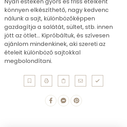
Nyári estéken gyors és friss ételként
4g
olívaolaj
35 kcal
könnyen elkészíthető, nagy kedvenc
E vitamin:
nálunk a sajt, különbözőképpen
50g
sonkás szalámi
85 kcal
Niacin - B3 vitamin:
gazdagítja a salátát, sültet, stb. innen
jött az ötlet... Kipróbáltuk, és szívesen
Összesen
581 kcal
Fehérje
ajánlom mindenkinek, aki szereti az
ételeit különböző sajtokkal
Összesen
30.7 g
megbolondítani.
Zsír
Összesen
37.6 g
Telített zsírsav
17 g
Egyszeresen telítetlen zsírsav:
9 g
Többszörösen telítetlen zsírsav
2 g