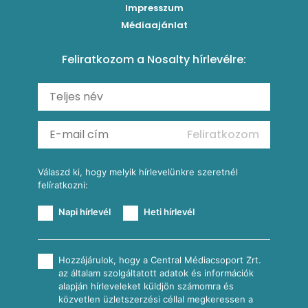
Impresszum
Roston csirkemell
Sült paprikás alfredo
Kukoricás tortilla
Torták
Médiaajánlat
Amerikai palacsinta
Paprikás-juhtúrós hajtovány
Csirkés-kukoricás pite
Tésztareceptek
Feliratkozom a Nosalty hírlevélre:
Carbonara
Shakshuka
Mexikói húsleves kukorica salsával
Saláták
Ratatouille
Almás-kéksajtos kukoricasaláta
Köretek
Mexikói kukoricasaláta
Reggeli receptek
Feliratkozom
További receptkategóriák
Válaszd ki, hogy melyik hírlevelünkre szeretnél
felíratkozni:
Napi hírlevél
Heti hírlevél
Hozzájárulok, hogy a Central Médiacsoport Zrt.
az általam szolgáltatott adatok és információk
alapján hírleveleket küldjön számomra és
közvetlen üzletszerzési céllal megkeressen a