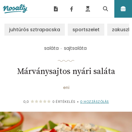
Nosalty
juhtúrós sztrapacska
sportszelet
zakuszk
saláta
sajtsaláta
Márványsajtos nyári saláta
eni
0
HOZZÁSZÓLÁS
0,0
0
ÉRTÉKELÉS
•