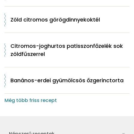
Zöld citromos görögdinnyekoktél
Citromos-joghurtos patisszonfőzelék sok
zöldfűszerrel
Banános-erdei gyümölcsös őzgerinctorta
Még több friss recept
Népszerű receptek