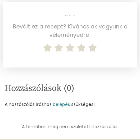
Koleszterin
56 mg
Bevált ez a recept? Kíváncsiak vagyunk a
Ásványi anyagok
véleményedre!
Összesen
2562.2 g
Cink
3 mg
Szelén
13 mg
Hozzászólások (
0
)
Kálcium
535 mg
Vas
4 mg
A hozzászólás íráshoz
belépés
szükséges!
Magnézium
96 mg
A témában még nem született hozzászólás.
Foszfor
466 mg