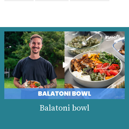
Likopin
2573 micro
Lut-zea
2450 micro
Összesen
581 kcal
Balatoni bowl