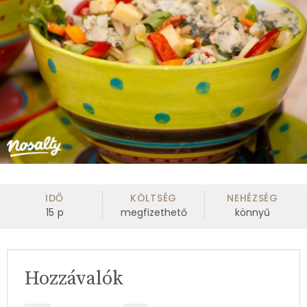
IDŐ
KÖLTSÉG
NEHÉZSÉG
15
p
megfizethető
könnyű
Hozzávalók