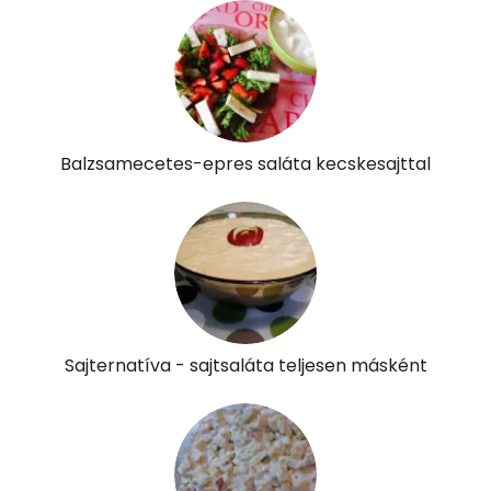
Vitaminok
Összesen
0
A vitamin (RAE):
1018 micro
Balzsamecetes-epres saláta kecskesajttal
B6 vitamin:
1 mg
B12 Vitamin:
1 micro
E vitamin:
5 mg
C vitamin:
277 mg
Sajternatíva - sajtsaláta teljesen másként
D vitamin:
16 micro
K vitamin:
277 micro
Tiamin - B1 vitamin:
0 mg