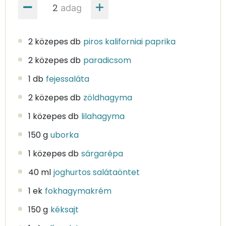
adag
2 közepes db
piros kaliforniai paprika
2 közepes db
paradicsom
1 db
fejessaláta
2 közepes db
zöldhagyma
1 közepes db
lilahagyma
150 g
uborka
1 közepes db
sárgarépa
40 ml
joghurtos salátaöntet
1 ek
fokhagymakrém
150 g
kéksajt