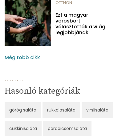
OTTHON
Ezt a magyar
vörösbort
választották a világ
legjobbjának
Még több cikk
Hasonló kategóriák
görög saláta
rukkolasaláta
virslisaláta
cukkinisaláta
paradicsomsaláta