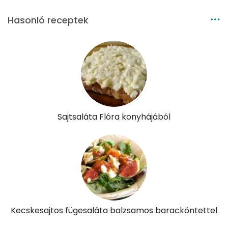
Nátrium
1445 mg
Hasonló receptek
Réz
0 mg
Mangán
1 mg
Szénhidrát
Összesen
36 g
Sajtsaláta Flóra konyhájából
Cukor
19 mg
Élelmi rost
10 mg
Víz
Kecskesajtos fügesaláta balzsamos baracköntettel
Összesen
604.5 g