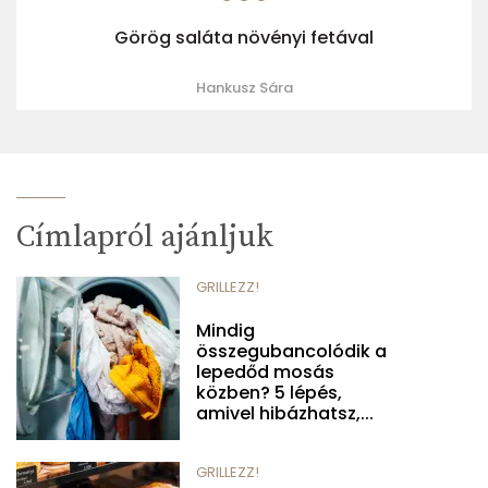
Görög saláta növényi fetával
Hankusz Sára
Címlapról ajánljuk
GRILLEZZ!
Mindig
összegubancolódik a
lepedőd mosás
közben? 5 lépés,
amivel hibázhatsz,...
GRILLEZZ!