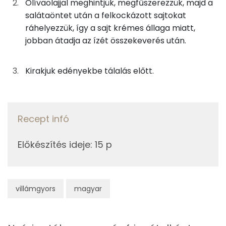
Olívaolajjal meghintjük, megfűszerezzük, majd a
230g
piros kaliforniai paprika
49 kcal
Fehérje
Szénhidrát
Zsír
Víz
salátaöntet után a felkockázott sajtokat
TOP ásványi anyagok
100g
paradicsom
18 kcal
ráhelyezzük, így a sajt krémes állaga miatt,
jobban átadja az ízét összekeverés után.
Nátrium
165g
fejessaláta
16 kcal
Kálcium
Kirakjuk edényekbe tálalás előtt.
92g
zöldhagyma
18 kcal
Foszfor
45g
lilahagyma
16 kcal
Magnézium
Recept infó
75g
uborka
11 kcal
Szelén
40g
sárgarépa
15 kcal
Előkészítés ideje
:
15 p
TOP vitaminok
20g
joghurtos salátaöntet
44 kcal
C vitamin:
villámgyors
magyar
7g
fokhagymakrém
9 kcal
Kolin:
75g
kéksajt
265 kcal
β-karotin