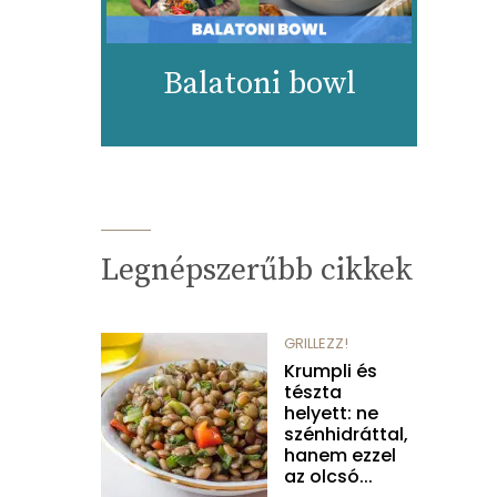
Balatoni bowl
Legnépszerűbb cikkek
GRILLEZZ!
Krumpli és
tészta
helyett: ne
szénhidráttal,
hanem ezzel
az olcsó...