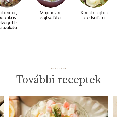
ukoricás,
Majonézes
Kecskesajtos
paprikás
sajtsaláta
zöldsaláta
1.7 g
elvágott-
ajtsaláta
1 mg
1 mg
63.5 g
További receptek
0
165 micro