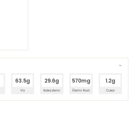
63.5g
29.6g
570mg
1.2g
Víz
Koleszterin
Élelmi Rost
Cukor
 adagban
100 grammban
2%
16%
zénhidrát
Zsír
 adagban
100 grammban