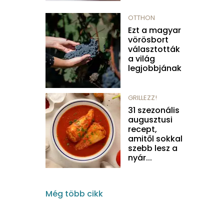
OTTHON
Ezt a magyar
vörösbort
választották
a világ
legjobbjának
GRILLEZZ!
31 szezonális
augusztusi
recept,
amitől sokkal
szebb lesz a
nyár...
Még több cikk