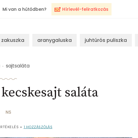
Mi van a hűtődben?
Hírlevél-feliratkozás
zakuszka
aranygaluska
juhtúrós puliszka
a
sajtsaláta
kecskesajt saláta
NS
1
HOZZÁSZÓLÁS
RTÉKELÉS
•