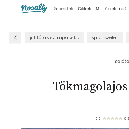
Receptek
Cikkek
Mit főzzek ma?
Nosalty
juhtúrós sztrapacska
sportszelet
salát
Tökmagolajos 
0,0
0
É