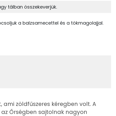
agy tálban összekeverjük.
16%
66%
7 kcal
Zsír
Víz
csoljuk a balzsamecettel és a tökmagolajjal.
137 kcal
TOP vitaminok
52 kcal
Kolin:
1 kcal
C vitamin:
22 kcal
E vitamin:
0 kcal
Niacin - B3 vitamin:
0 kcal
Riboflavin - B2 vitamin:
 ami zöldfűszeres kéregben volt. A
219 kcal
 az Őrségben sajtolnak nagyon