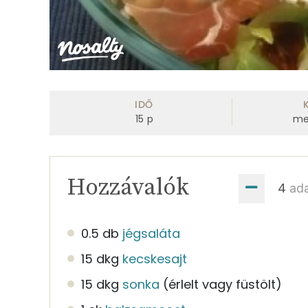
IDŐ
15
p
me
Hozzávalók
ad
0.5 db
jégsaláta
15 dkg
kecskesajt
15 dkg
sonka
(érlelt vagy füstölt)