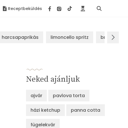
Receptbeküldés
harcsapaprikás
limoncello spritz
brassói sz
Neked ajánljuk
ajvár
pavlova torta
házi ketchup
panna cotta
fügelekvár