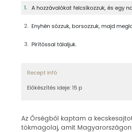
A hozzávalókat felcsíkozzuk, és egy n
17%
2%
50g
jégsaláta
Fehérje
Szénhidrát
Enyhén sózzuk, borsozzuk, majd meglo
38g
kecskesajt
TOP ásványi anyagok
Pirítóssal tálaljuk.
38g
sonka
Nátrium
1g
balzsamecet
Foszfor
Recept infó
3g
tökmagolaj
Kálcium
0g
só
Előkészítés ideje
:
15 p
Magnézium
0g
bors
Szelén
Az Őrségből kaptam a kecskesajtot,
Összesen
tökmagolaj, amit Magyarországon