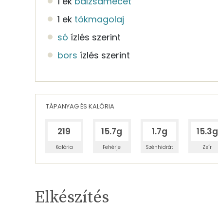
1 ek
balzsamecet
1 ek
tökmagolaj
só
ízlés szerint
bors
ízlés szerint
TÁPANYAG ÉS KALÓRIA
219
15.7g
1.7g
15.3g
Kalória
Fehérje
Szénhidrát
Zsír
Egy adagban
4
TÁPANYAGTARTALOM
Elkészítés
17%
Fehérje
S
Egy adagban
4