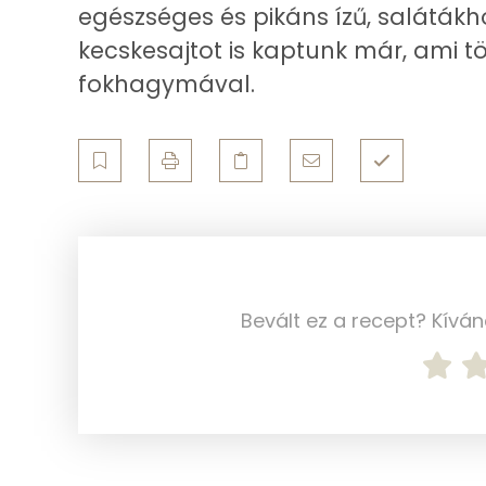
Fehérje
egészséges és pikáns ízű, salátákho
kecskesajtot is kaptunk már, ami 
Összesen
fokhagymával.
Zsír
Összesen
Telített zsírsav
Egyszeresen telítetlen zsírsav:
Többszörösen telítetlen zsírsav
Bevált ez a recept? Kívá
Koleszterin
Ásványi anyagok
Összesen