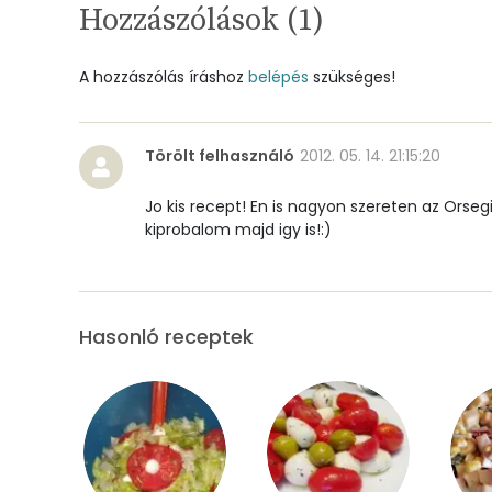
Hozzászólások (
1
)
Cink
A hozzászólás íráshoz
belépés
szükséges!
Szelén
Kálcium
Törölt felhasználó
2012. 05. 14. 21:15:20
Vas
Jo kis recept! En is nagyon szereten az Orse
kiprobalom majd igy is!:)
Magnézium
Foszfor
Hasonló receptek
Nátrium
Réz
Mangán