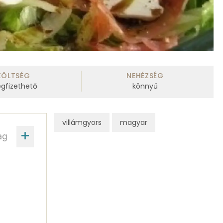
KÖLTSÉG
NEHÉZSÉG
gfizethető
könnyű
villámgyors
magyar
ag