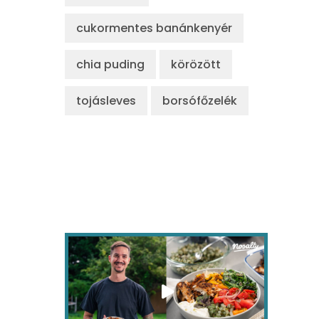
cukormentes banánkenyér
chia puding
körözött
tojásleves
borsófőzelék