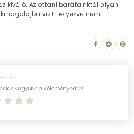
z kiváló. Az ottani barátainktól olyan
tökmagolajba volt helyezve némi
15.7 g
15.3 g
8 g
4 g
1 g
ncsiak vagyunk a véleményedre!
30 mg
861.4 g