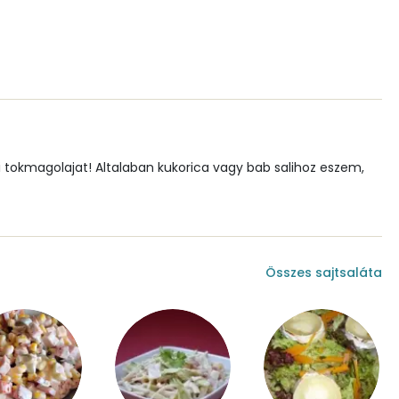
0 mg
1 mg
121 mg
1 mg
gi tokmagolajat! Altalaban kukorica vagy bab salihoz eszem,
14 mg
150 mg
Összes sajtsaláta
573 mg
0 mg
0 mg