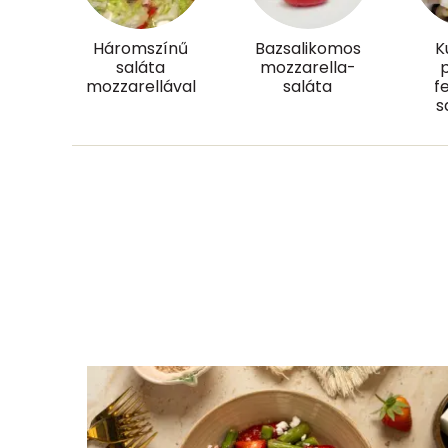
Szénhidrát
Háromszínű
Bazsalikomos
K
saláta
mozzarella-
Összesen
mozzarellával
saláta
f
s
Cukor
Élelmi rost
Víz
Összesen
Vitaminok
Összesen
A vitamin (RAE):