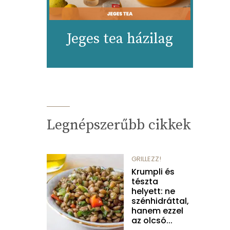
Jeges tea házilag
Legnépszerűbb cikkek
GRILLEZZ!
Krumpli és
tészta
helyett: ne
szénhidráttal,
hanem ezzel
az olcsó...