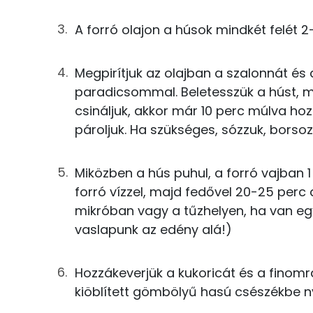
20g
füstölt szalonna
Nátrium
A forró olajon a húsok mindkét felét 2-
250g
csirkecomb
Magnézium
Megpirítjuk az olajban a szalonnát és 
0g
só
Kálcium
paradicsommal. Beletesszük a húst, m
0g
bors
csináljuk, akkor már 10 perc múlva ho
Szelén
pároljuk. Ha szükséges, sózzuk, borsoz
8g
finomliszt
10g
napraforgó olaj
Miközben a hús puhul, a forró vajban 1 p
Fehérje
forró vízzel, majd fedővel 20-25 perc a
0g
fűszerpaprika
mikróban vagy a tűzhelyen, ha van eg
Összesen
vaslapunk az edény alá!)
11g
petrezselyem
Zsír
4g
vaj
Hozzákeverjük a kukoricát és a finomr
Összesen
kiöblített gömbölyű hasú csészékbe ny
50g
rizs