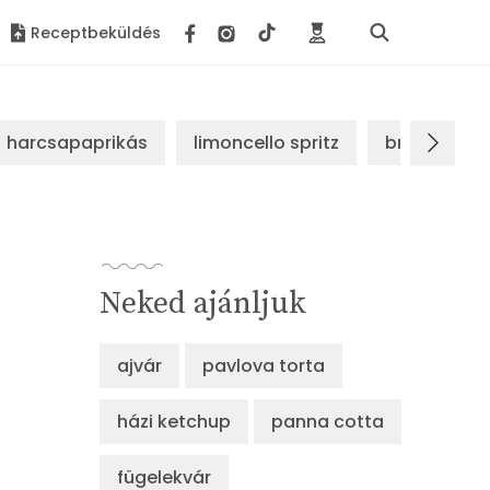
Receptbeküldés
harcsapaprikás
limoncello spritz
brassói sz
Neked ajánljuk
ajvár
pavlova torta
házi ketchup
panna cotta
fügelekvár