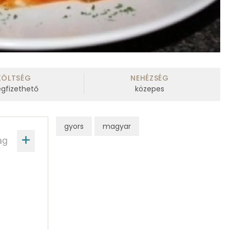
KÖLTSÉG
NEHÉZSÉG
gfizethető
közepes
gyors
magyar
ag