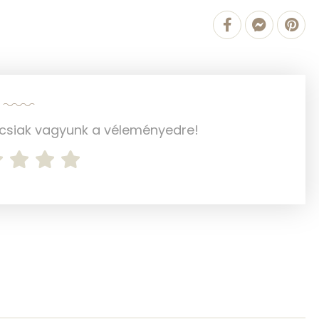
78 mg
358 mg
134 mg
0 mg
ncsiak vagyunk a véleményedre!
1 mg
63.1 g
8 mg
6 mg