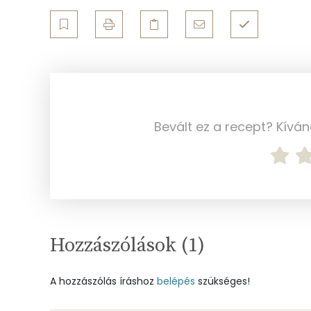
Magnézium
Foszfor
Nátrium
Réz
Bevált ez a recept? Kívá
Mangán
Szénhidrát
Összesen
Hozzászólások (
1
)
Cukor
A hozzászólás íráshoz
belépés
szükséges!
Élelmi rost