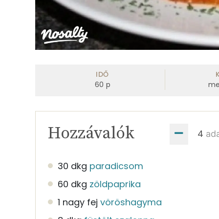
IDŐ
60
p
me
Hozzávalók
ad
30 dkg
paradicsom
60 dkg
zöldpaprika
1 nagy fej
vöröshagyma