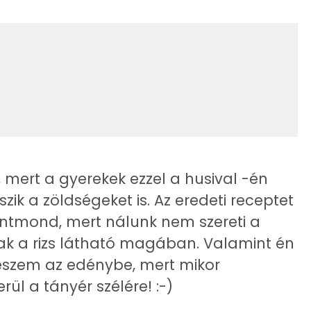
14 g
22 kcal
21 g
808 kcal
10 g
146 mg
 mert a gyerekek ezzel a husival -én
674 g
ik a zöldségeket is. Az eredeti receptet
3 mg
lentmond, mert nálunk nem szereti a
 csak a rizs látható magában. Valamint én
34 mg
teszem az edénybe, mert mikor
61 mg
ül a tányér szélére! :-)
5 mg