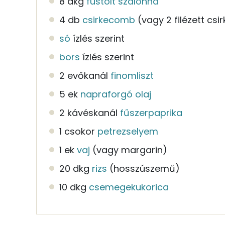
8 dkg
füstölt szalonna
4 db
csirkecomb
(vagy 2 filézett csi
só
ízlés szerint
bors
ízlés szerint
2 evőkanál
finomliszt
5 ek
napraforgó olaj
2 kávéskanál
fűszerpaprika
1 csokor
petrezselyem
1 ek
vaj
(vagy margarin)
20 dkg
rizs
(hosszúszemű)
10 dkg
csemegekukorica