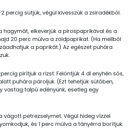
131 kcal
Kolin:
2 percig sütjük, végül kivesszük a zsiradékból.
278 kcal
Niacin - B3 vitamin:
a hagymát, elkeverjük a pirospaprikával és a
0 kcal
E vitamin:
ajd 20 perc múlva a zöldpaprikat. (Ha mellből
0 kcal
zzáadhatjuk a paprikát.) Az egészet puhára
Likopin
zuk.
27 kcal
88 kcal
ercig pirítjuk a rizst. Felöntjük 4 dl enyhén sós,
latt puhára pároljuk. (Ezt tehetjük sütőben,
0 kcal
y vastag talpú edényünk, esetleg egy
29.9 g
4 kcal
25 kcal
a vágott petrezselymet. Végül hideg vízzel
48.7 g
omkodjuk, és 1 perc múlva a tányérra borítjuk.
179 kcal