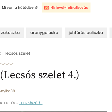
Mi van a hűtődben?
Hírlevél-feliratkozás
zakuszka
aranygaluska
juhtúrós puliszka
k
lecsós szelet
(Lecsós szelet 4.)
Anyika39
1
HOZZÁSZÓLÁS
RTÉKELÉS
•