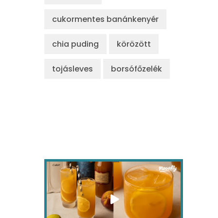
cukormentes banánkenyér
chia puding
körözött
tojásleves
borsófőzelék