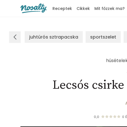
Receptek
Cikkek
Mit főzzek ma?
Nosalty
juhtúrós sztrapacska
sportszelet
húsétele
Lecsós csirke 
0,0
0
É