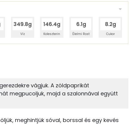
g
349.8g
146.4g
6.1g
8.2g
Víz
Koleszterin
Élelmi Rost
Cukor
 adagban
100 grammban
13%
10%
zénhidrát
Zsír
 adagban
100 grammban
rezdekre vágjuk. A zöldpaprikát
ymát megpucoljuk, majd a szalonnával együtt
10%
71%
14 kcal
Zsír
Víz
25 kcal
TOP vitaminok
ljük, meghintjük sóval, borssal és egy kevés
15 kcal
C vitamin: