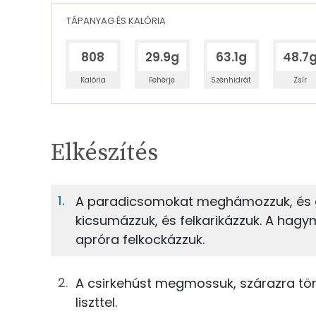
TÁPANYAG ÉS KALÓRIA
808
29.9g
63.1g
48.7
Kalória
Fehérje
Szénhidrát
Zsír
Egy adagban
4
TÁPANYAGTARTALOM
Elkészítés
6%
Fehérje
S
Egy adagban
4
A paradicsomokat meghámozzuk, és ge
kicsumázzuk, és felkarikázzuk. A hag
6%
13%
75g
paradicsom
Fehérje
Szénhidrát
apróra felkockázzuk.
150g
zöldpaprika
TOP ásványi anyagok
A csirkehúst megmossuk, szárazra törö
43g
vöröshagyma
liszttel.
Foszfor