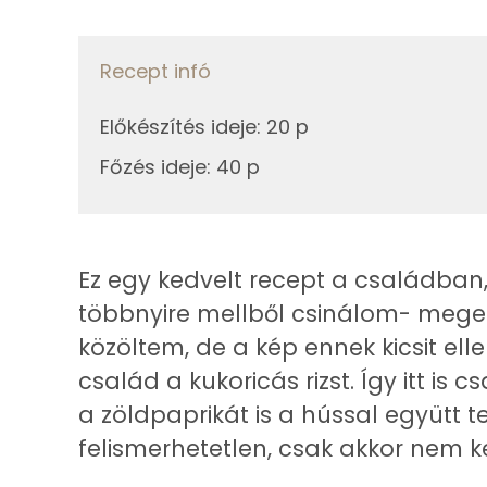
Telített zsírsav
25g
csemegekukorica
Egyszeresen telítetlen zsírsav:
Recept infó
Összesen
Többszörösen telítetlen zsírsav
Előkészítés ideje
:
20 p
Koleszterin
Főzés ideje
:
40 p
Ásványi anyagok
Ez egy kedvelt recept a családban,
Összesen
többnyire mellből csinálom- megesz
Cink
közöltem, de a kép ennek kicsit el
család a kukoricás rizst. Így itt is
Szelén
a zöldpaprikát is a hússal együtt 
Kálcium
felismerhetetlen, csak akkor nem ker
Vas