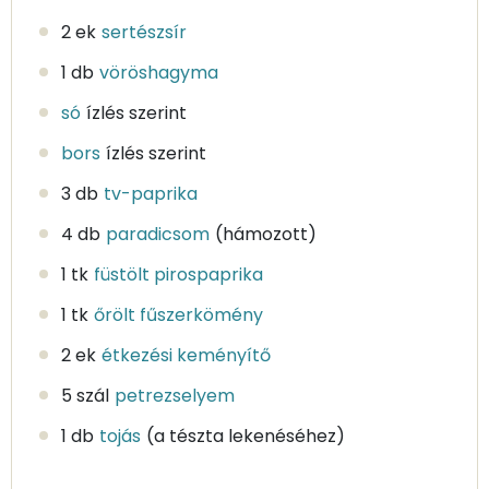
2 ek
sertészsír
1 db
vöröshagyma
só
ízlés szerint
bors
ízlés szerint
3 db
tv-paprika
4 db
paradicsom
(hámozott)
1 tk
füstölt pirospaprika
1 tk
őrölt fűszerkömény
2 ek
étkezési keményítő
5 szál
petrezselyem
1 db
tojás
(a tészta lekenéséhez)