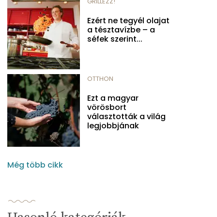
GRILLEZZ!
Ezért ne tegyél olajat
a tésztavízbe – a
séfek szerint...
OTTHON
Ezt a magyar
vörösbort
választották a világ
legjobbjának
Még több cikk