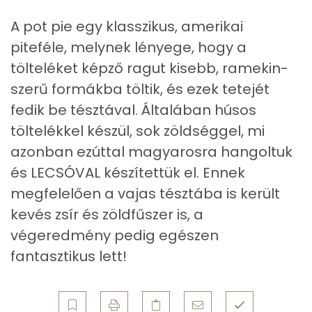
A vitamin (RAE):
205 micro
A pot pie egy klasszikus, amerikai
piteféle, melynek lényege, hogy a
B6 vitamin:
0 mg
tölteléket képző ragut kisebb, ramekin-
B12 Vitamin:
0 micro
szerű formákba töltik, és ezek tetejét
fedik be tésztával. Általában húsos
E vitamin:
2 mg
töltelékkel készül, sok zöldséggel, mi
azonban ezúttal magyarosra hangoltuk
C vitamin:
68 mg
és LECSÓVAL készítettük el. Ennek
D vitamin:
44 micro
megfelelően a vajas tésztába is került
kevés zsír és zöldfűszer is, a
K vitamin:
55 micro
végeredmény pedig egészen
Tiamin - B1 vitamin:
0 mg
fantasztikus lett!
Riboflavin - B2 vitamin:
0 mg
Niacin - B3 vitamin:
2 mg