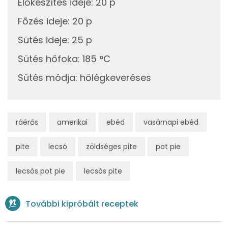
Előkészítés ideje
:
20 p
Mangán
1 mg
Főzés ideje
:
20 p
Sütés ideje
:
25 p
Szénhidrát
Sütés hőfoka
:
185 °C
Összesen
63.6 g
Sütés módja
:
hőlégkeveréses
Cukor
5 mg
Élelmi rost
4 mg
ráérős
amerikai
ebéd
vasárnapi ebéd
Víz
pite
lecsó
zöldséges pite
pot pie
Összesen
203 g
lecsós pot pie
lecsós pite
Vitaminok
További kipróbált receptek
Összesen
0