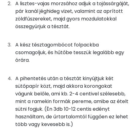
Foszfor
A lisztes-vajas morzsához adjuk a tojássárgáját,
pár kanál jéghideg vizet, valamint az aprított
15g
vaj
108 kcal
Kálcium
zöldfűszereket, majd gyors mozdulatokkal
összegyúrjuk a tésztát.
15g
sertészsír
135 kcal
Magnézium
5g
tojássárgája
16 kcal
Nátrium
A kész tésztagombócot folpackba
csomagoljuk, és hűtőbe tesszük legalább egy
8g
víz
0 kcal
Szelén
órára.
1g
petrezselyem
0 kcal
TOP vitaminok
A pihentetés után a tésztát kinyújtjuk két
Kolin:
0g
bazsalikom
0 kcal
sütőpapír közt, majd akkora korongokat
vágunk belőle, ami kb. 2-4 centivel szélesebb,
C vitamin:
mint a ramekin formák pereme, amibe az ételt
lecsó
sütni fogjuk. (Én 3db 10-12 centis edényt
Likopin
8g
sertészsír
68 kcal
használtam, de űrtartalomtól függően ez lehet
Niacin - B3 vitamin:
több vagy kevesebb is.)
23g
vöröshagyma
8 kcal
E vitamin: