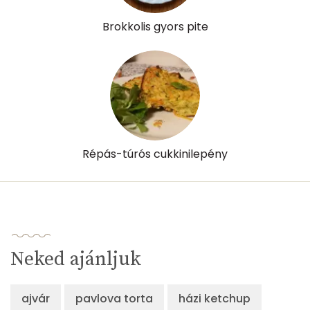
Brokkolis gyors pite
Répás-túrós cukkinilepény
Neked ajánljuk
ajvár
pavlova torta
házi ketchup