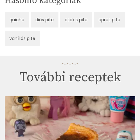
Hasonló kategóriák
quiche
diós pite
csokis pite
epres pite
vaníliás pite
További receptek