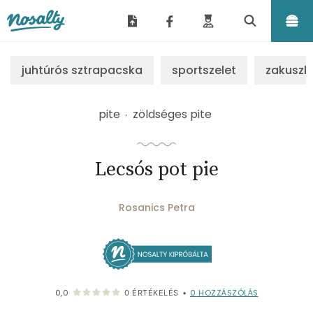
Nosalty
juhtúrós sztrapacska
sportszelet
zakuszk
pite
zöldséges pite
Lecsós pot pie
Rosanics Petra
0
HOZZÁSZÓLÁS
0,0
0
ÉRTÉKELÉS
•