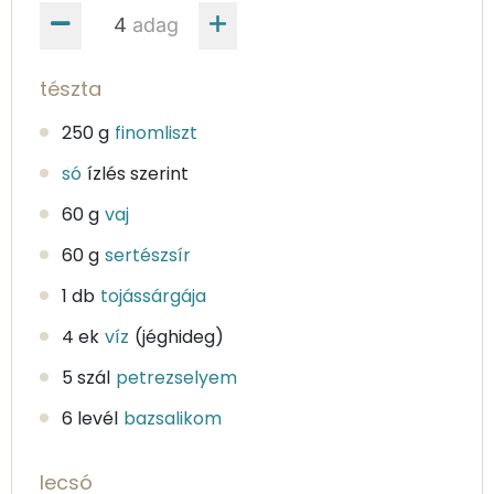
adag
tészta
250 g
finomliszt
só
ízlés szerint
60 g
vaj
60 g
sertészsír
1 db
tojássárgája
4 ek
víz
(jéghideg)
5 szál
petrezselyem
6 levél
bazsalikom
lecsó