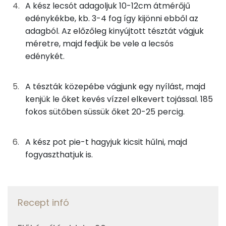
Összesen
639 kcal
A kész lecsót adagoljuk 10-12cm átmérőjű
Ásványi anyagok
edénykékbe, kb. 3-4 fog így kijönni ebből az
Összesen
311.1 g
adagból. Az előzőleg kinyújtott tésztát vágjuk
méretre, majd fedjük be vele a lecsós
Cink
1 mg
edénykét.
Szelén
28 mg
A tészták közepébe vágjunk egy nyílást, majd
Kálcium
51 mg
kenjük le őket kevés vízzel elkevert tojással. 185
fokos sütőben süssük őket 20-25 percig.
Vas
2 mg
A kész pot pie-t hagyjuk kicsit hűlni, majd
Magnézium
37 mg
fogyaszthatjuk is.
Foszfor
159 mg
Nátrium
33 mg
Recept infó
Réz
0 mg