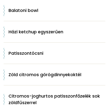
Balatoni bowl
Házi ketchup egyszerűen
Patisszontócsni
Zöld citromos görögdinnyekoktél
Citromos-joghurtos patisszonfőzelék sok
zöldfűszerrel