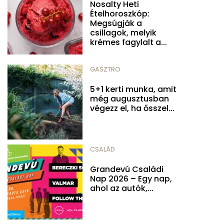
Nosalty Heti
Ételhoroszkóp:
Megsúgják a
csillagok, melyik
krémes fagylalt a...
GASZTRO
5+1 kerti munka, amit
még augusztusban
végezz el, ha ősszel...
CSALÁD
Grandevú Családi
Nap 2026 – Egy nap,
ahol az autók,...