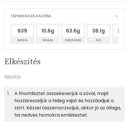
TÁPANYAG ÉS KALÓRIA
639
10.6g
63.6g
38.1g
203
Kalória
Fehérje
Szénhidrát
Zsír
Víz
Egy
4
100
Elkészítés
adagban
adagban
grammban
TÁPANYAGTARTALOM
tészta
3%
20%
12%
Egy
4
100
Fehérje
Szénhidrát
Zsír
adagban
adagban
grammban
A finomlisztet összekeverjük a sóval, majd
hozzáreszeljük a hideg vajat és hozzáadjuk a
tészta
3%
20%
12%
64%
zsírt. Kézzel összemorzsoljuk, akkor jó az állaga,
Fehérje
Szénhidrát
Zsír
Víz
63g
finomliszt
228 kcal
ha nedves homokra emlékeztet.
TOP ásványi anyagok
0g
só
0 kcal