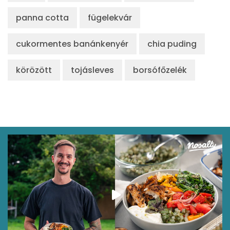
panna cotta
fügelekvár
cukormentes banánkenyér
chia puding
körözött
tojásleves
borsófőzelék