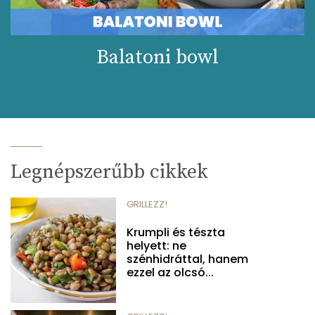
Balatoni bowl
Legnépszerűbb cikkek
GRILLEZZ!
Krumpli és tészta
helyett: ne
szénhidráttal, hanem
ezzel az olcsó...