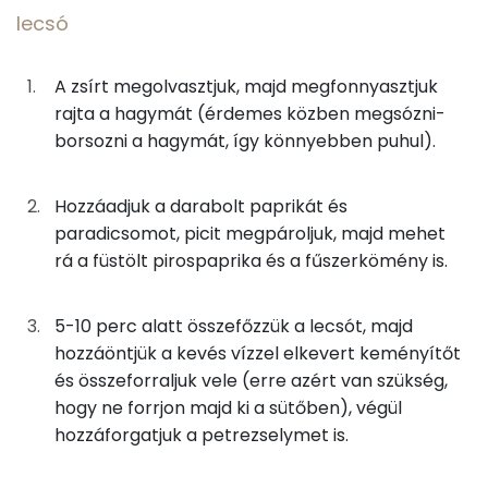
lecsó
0g
só
0 kcal
Fehérje
0g
bors
0 kcal
A zsírt megolvasztjuk, majd megfonnyasztjuk
rajta a hagymát (érdemes közben megsózni-
Összesen
10.6 g
75g
tv-paprika
12 kcal
borsozni a hagymát, így könnyebben puhul).
100g
paradicsom
18 kcal
Zsír
Hozzáadjuk a darabolt paprikát és
0g
füstölt pirospaprika
0 kcal
Összesen
38.1 g
paradicsomot, picit megpároljuk, majd mehet
rá a füstölt pirospaprika és a fűszerkömény is.
0g
őrölt fűszerkömény
0 kcal
Telített zsírsav
17 g
8g
étkezési keményítő
29 kcal
5-10 perc alatt összefőzzük a lecsót, majd
Egyszeresen telítetlen zsírsav:
15 g
hozzáöntjük a kevés vízzel elkevert keményítőt
1g
petrezselyem
0 kcal
és összeforraljuk vele (erre azért van szükség,
Többszörösen telítetlen zsírsav
4 g
hogy ne forrjon majd ki a sütőben), végül
14g
tojás
17 kcal
Koleszterin
153 mg
hozzáforgatjuk a petrezselymet is.