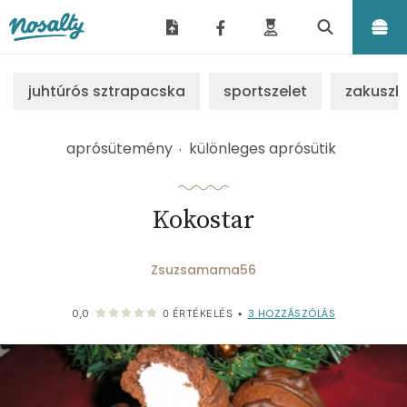
Nosalty
juhtúrós sztrapacska
sportszelet
zakuszk
aprósütemény
különleges aprósütik
Kokostar
Zsuzsamama56
3
HOZZÁSZÓLÁS
0,0
0
ÉRTÉKELÉS
•