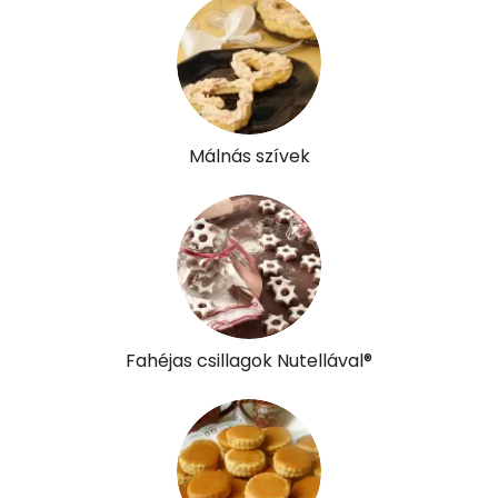
Retinol - A vitamin:
209 micro
α-karotin
4 micro
β-karotin
54 micro
Málnás szívek
β-crypt
2 micro
Likopin
0 micro
Lut-zea
89 micro
Összesen
905 kcal
Fahéjas csillagok Nutellával®