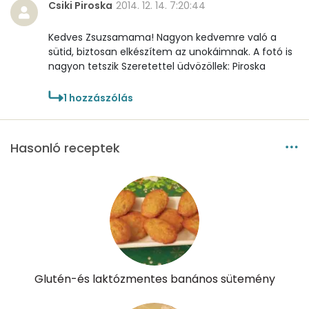
Csiki Piroska
2014. 12. 14. 7:20:44
E vitamin:
3 mg
Kedves Zsuzsamama! Nagyon kedvemre való a
C vitamin:
2 mg
sütid, biztosan elkészítem az unokáimnak. A fotó is
nagyon tetszik Szeretettel üdvözöllek: Piroska
D vitamin:
15 micro
1
hozzászólás
K vitamin:
4 micro
Tiamin - B1 vitamin:
0 mg
Hasonló receptek
Riboflavin - B2 vitamin:
0 mg
Niacin - B3 vitamin:
1 mg
Pantoténsav - B5 vitamin:
0 mg
Folsav - B9-vitamin:
29 micro
Glutén-és laktózmentes banános sütemény
Kolin:
73 mg