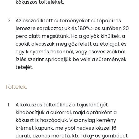
kókuszos tölteléket.
2g
vaníliás cukor
6 kcal
Szelén
Az összeállított süteményeket sütőpapíros
0g
só
0 kcal
TOP vitaminok
lemezre sorakoztatjuk és 180°C-os sütőben 20
Kolin:
perc alatt megsütünk. Ha a golyók kihűltek, a
1g
sütőpor
0 kcal
csokit olvasszuk meg gőz felett az étolajjal, és
E vitamin:
2g
habtejszín
6 kcal
egy kinyomós flakonból, vagy csöves zsákból
ízlés szerint spricceljük be vele a sütemények
C vitamin:
1g
narancshéj
1 kcal
tetejét.
Niacin - B3 vitamin:
Töltelék.
Töltelék.
A vitamin (RAE):
13g
tojásfehérje
7 kcal
A kókuszos töltelékhez a tojásfehérjét
Fehérje
33g
kókuszreszelék
220 kcal
kihabosítjuk a cukorral, majd apránként a
kókuszt is hozzáadjuk. Viszonylag kemény
Összesen
12 g
17g
cukor
65 kcal
krémet kapunk, melyből nedves kézzel 16
darab, azonos méretű, kb. 1 dkg-os gombócot