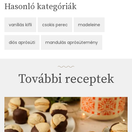
Hasonló kategóriák
vaníliás kifli
csokis perec
madeleine
diós aprósüti
mandulás aprósütemény
További receptek