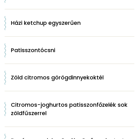
Házi ketchup egyszerűen
Patisszontócsni
Zöld citromos görögdinnyekoktél
Citromos-joghurtos patisszonfőzelék sok
zöldfűszerrel