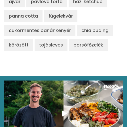
ajvár
pavlova torta
házi ketchup
panna cotta
fügelekvár
cukormentes banánkenyér
chia puding
körözött
tojásleves
borsófőzelék