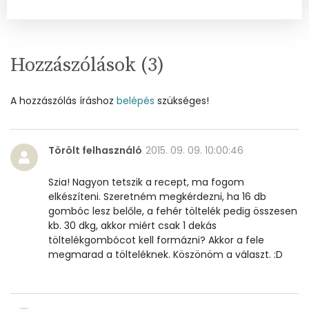
Cukor
46 mg
Élelmi rost
10 mg
Hozzászólások (
3
)
Víz
A hozzászólás íráshoz
belépés
szükséges!
Összesen
28.4 g
Törölt felhasználó
2015. 09. 09. 10:00:46
Vitaminok
Szia! Nagyon tetszik a recept, ma fogom
Összesen
0
elkészíteni. Szeretném megkérdezni, ha 16 db
gombóc lesz belőle, a fehér töltelék pedig összesen
A vitamin (RAE):
214 micro
kb. 30 dkg, akkor miért csak 1 dekás
töltelékgombócot kell formázni? Akkor a fele
megmarad a tölteléknek. Köszönöm a választ. :D
B6 vitamin:
0 mg
B12 Vitamin:
0 micro