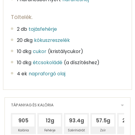
Töltelék.
2 db
tojásfehérje
20 dkg
kókuszreszelék
10 dkg
cukor
(kristálycukor)
10 dkg
étcsokoládé
(a díszítéshez)
4 ek
napraforgó olaj
TÁPANYAG ÉS KALÓRIA
905
12g
93.4g
57.5g
28.4
Kalória
Fehérje
Szénhidrát
Zsír
Víz