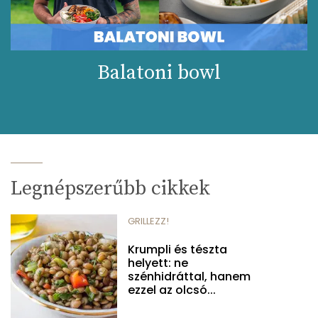
Balatoni bowl
Legnépszerűbb cikkek
GRILLEZZ!
Krumpli és tészta
helyett: ne
szénhidráttal, hanem
ezzel az olcsó...