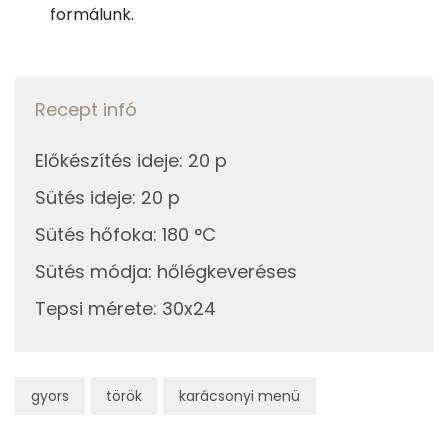
17g
étcsokoládé
91 kcal
Zsír
formálunk.
5g
napraforgó olaj
47 kcal
Összesen
57.5 g
Telített zsírsav
38 g
Recept infó
Összesen
905 kcal
Egyszeresen telítetlen zsírsav:
13 g
Előkészítés ideje
:
20 p
Többszörösen telítetlen zsírsav
4 g
Sütés ideje
:
20 p
Sütés hőfoka
:
180 °C
Koleszterin
133 mg
Sütés módja
:
hőlégkeveréses
Ásványi anyagok
Tepsi mérete
:
30x24
Összesen
646.7 g
Cink
2 mg
gyors
török
karácsonyi menü
Szelén
30 mg