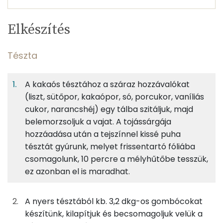
Egy
6
100
Elkészítés
adagban
adagban
grammban
TÁPANYAGTARTALOM
Tészta
6%
49%
30%
Egy
6
100
Fehérje
Szénhidrát
Zsír
adagban
adagban
grammban
A kakaós tésztához a száraz hozzávalókat
(liszt, sütőpor, kakaópor, só, porcukor, vaníliás
Tészta
6%
49%
30%
15%
cukor, narancshéj) egy tálba szitáljuk, majd
Fehérje
Szénhidrát
Zsír
Víz
47g
finomliszt
170 kcal
belemorzsoljuk a vajat. A tojássárgája
TOP ásványi anyagok
hozzáadása után a tejszínnel kissé puha
7g
cukrozatlan kakaópor
15 kcal
tésztát gyúrunk, melyet frissentartó fóliába
Foszfor
csomagolunk, 10 percre a mélyhűtőbe tesszük,
27g
vaj
191 kcal
Kálcium
ez azonban el is maradhat.
17g
porcukor
65 kcal
Magnézium
A nyers tésztából kb. 3,2 dkg-os gombócokat
7g
tojássárgája
21 kcal
készítünk, kilapítjuk és becsomagoljuk velük a
Nátrium