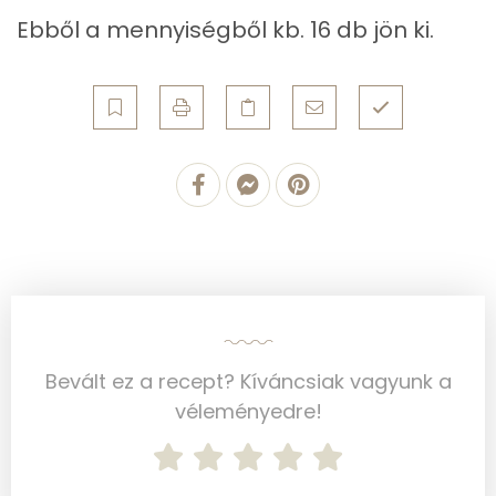
Ebből a mennyiségből kb. 16 db jön ki.
Kálcium
102 mg
Vas
4 mg
Magnézium
101 mg
Foszfor
304 mg
Nátrium
101 mg
Réz
1 mg
Mangán
2 mg
Bevált ez a recept? Kíváncsiak vagyunk a
véleményedre!
Szénhidrát
Összesen
93.4 g