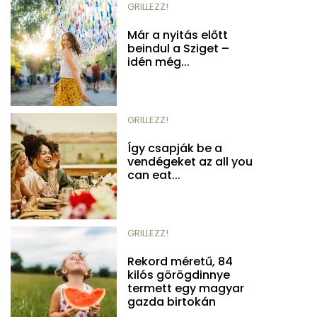
GRILLEZZ!
Már a nyitás előtt
beindul a Sziget –
idén még...
GRILLEZZ!
Így csapják be a
vendégeket az all you
can eat...
GRILLEZZ!
Rekord méretű, 84
kilós görögdinnye
termett egy magyar
gazda birtokán