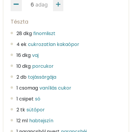
adag
Tészta
28 dkg
finomliszt
4 ek
cukrozatlan kakaópor
16 dkg
vaj
10 dkg
porcukor
2 db
tojássárgája
1 csomag
vaníliás cukor
1 csipet
só
2 tk
sütőpor
12 ml
habtejszín
1 narancsból nyert
narancshéj