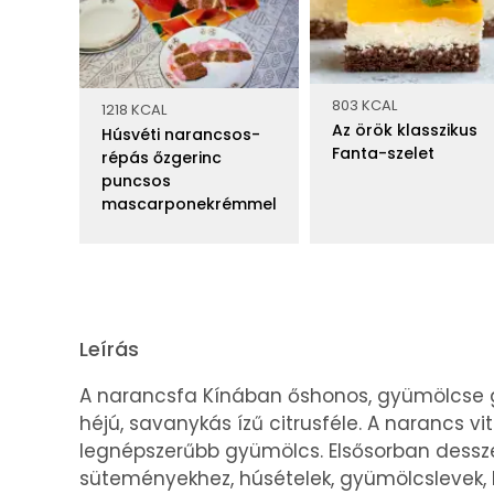
803 KCAL
1218 KCAL
Az örök klasszikus
Húsvéti narancsos-
Fanta-szelet
répás őzgerinc
puncsos
mascarponekrémmel
Leírás
A narancsfa Kínában őshonos, gyümölcse g
héjú, savanykás ízű citrusféle. A narancs v
legnépszerűbb gyümölcs. Elsősorban dessz
süteményekhez, húsételek, gyümölcslevek, k