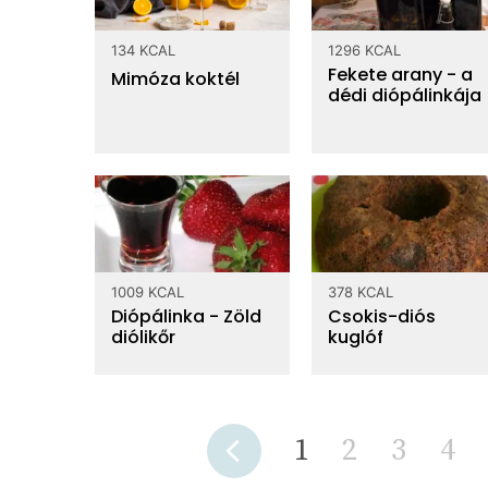
0.036 g
zsírsav
többszörösen telített
134 KCAL
1296 KCAL
0.04 g
zsírsav
Fekete arany - a
Mimóza koktél
dédi diópálinkája
ásványi anyagok
161 mg
Kalcium
0.8 mg
Vas
22 mg
Magnézium
21 mg
Foszfor
1009 KCAL
378 KCAL
Diópálinka - Zöld
Csokis-diós
3 mg
Nátrium
diólikőr
kuglóf
0.25 mg
Cink
0.092 mg
Réz
1 µg
Szelén
1
2
3
4