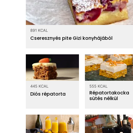
Top ásványi anyagok
161 mg
Kalcium
891 KCAL
22 mg
Magnézium
Cseresznyés pite Gizi konyhájából
21 mg
Foszfor
3 mg
Nátrium
Tápanyagtartalom / 100 gr
445 KCAL
555 KCAL
Répatortakocka
fehérje
1.5 g
Diós répatorta
sütés nélkül
Zsír
0.024 g
telített zsírsav
egyszeresen telített