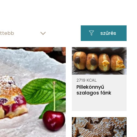
25 g
szénhidráttartalom
72.5 g
víztartalom
szűrés
narancshéj?
gramm
2719 KCAL
Pillekönnyű
szalagos fánk
ámold ki!