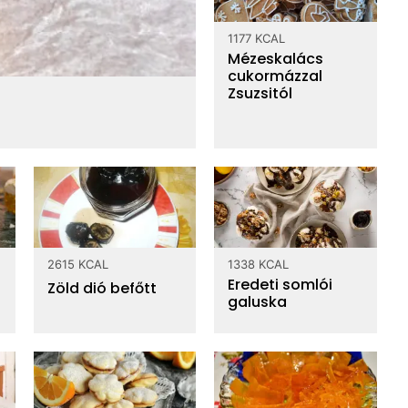
Top vitaminok
1177 KCAL
Mézeskalács
0.176 g
B6 vitamin
cukormázzal
Zsuzsitól
136 mg
C vitamin
0.9 mg
Niacin - B3 vitamin
0.49 mg
Pantoténsav - B5 vitamin
amm
2615 KCAL
1338 KCAL
Eredeti somlói
szénhidrát
Zöld dió befőtt
galuska
10.6 g
rost
víz
72.5 g