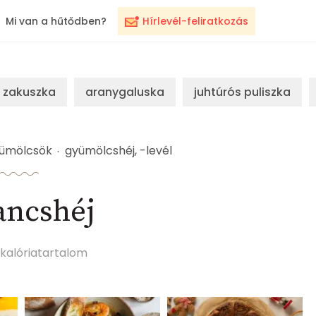
Mi van a hűtődben?
Hírlevél-feliratkozás
zakuszka
aranygaluska
juhtúrós puliszka
ümölcsök
gyümölcshéj, -levél
ancshéj
kalóriatartalom