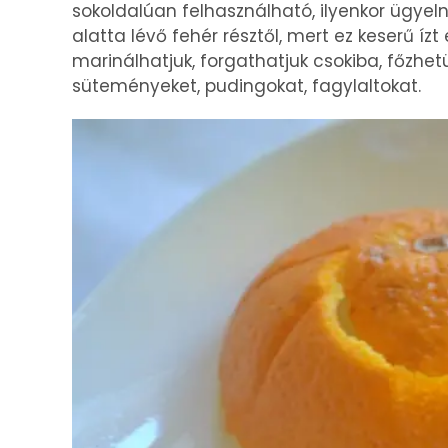
sokoldalúan felhasználható, ilyenkor ügyelni
alatta lévő fehér résztől, mert ez keserű í
marinálhatjuk, forgathatjuk csokiba, főzhet
süteményeket, pudingokat, fagylaltokat.