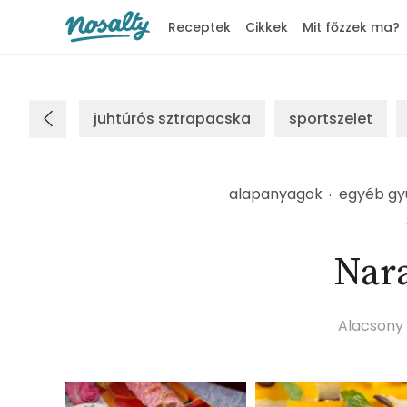
Receptek
Cikkek
Mit főzzek ma?
Nosalty
juhtúrós sztrapacska
sportszelet
alapanyagok
egyéb gy
Nar
Alacsony 