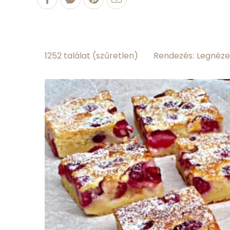
1.5 g
fehérjetartalom
0.1 g
zsírtartalom
Rendezés:
1252 találat
(szűretlen)
Hány kalória
Sz