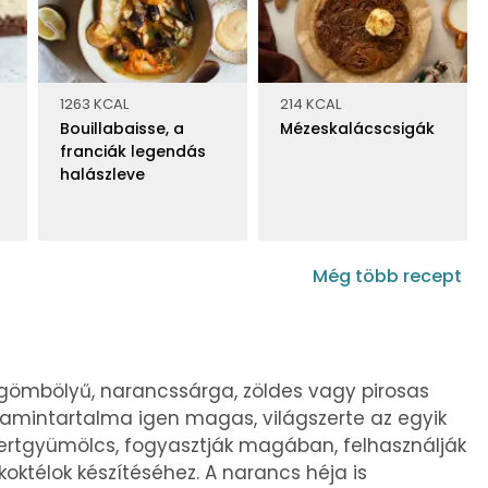
1263 KCAL
214 KCAL
Bouillabaisse, a
Mézeskalácscsigák
franciák legendás
halászleve
Még több recept
ömbölyű, narancssárga, zöldes vagy pirosas
itamintartalma igen magas, világszerte az egyik
ertgyümölcs, fogyasztják magában, felhasználják
oktélok készítéséhez. A narancs héja is