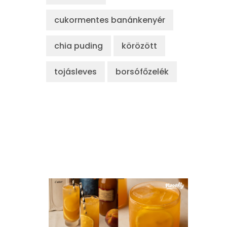
cukormentes banánkenyér
chia puding
körözött
tojásleves
borsófőzelék