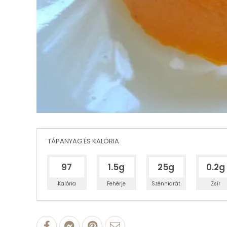
TÁPANYAG ÉS KALÓRIA
97
1.5g
25g
0.2g
Kalória
Fehérje
Szénhidrát
Zsír
100 g Narancshéj