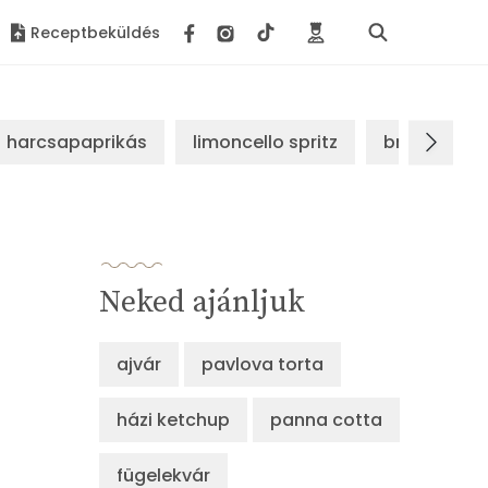
Receptbeküldés
harcsapaprikás
limoncello spritz
brassói sz
Neked ajánljuk
ajvár
pavlova torta
házi ketchup
panna cotta
fügelekvár