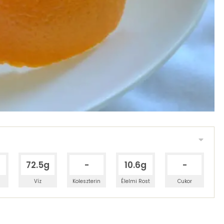
72.5g
-
10.6g
-
Víz
Koleszterin
Élelmi Rost
Cukor