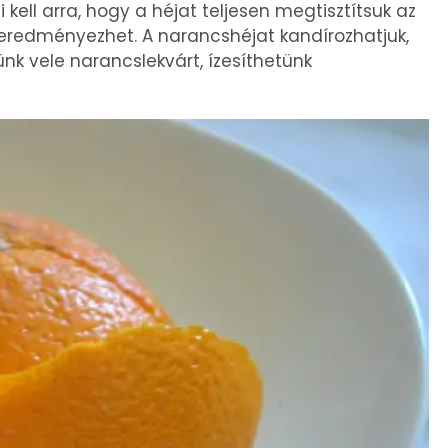
 kell arra, hogy a héjat teljesen megtisztítsuk az
zt eredményezhet. A narancshéjat kandírozhatjuk,
ünk vele narancslekvárt, ízesíthetünk