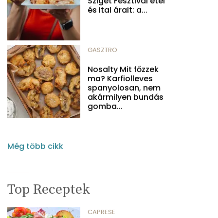
Sziget Fesztivál étel
és ital árait: a...
GASZTRO
Nosalty Mit főzzek
ma? Karfiolleves
spanyolosan, nem
akármilyen bundás
gomba...
Még több cikk
Top Receptek
CAPRESE