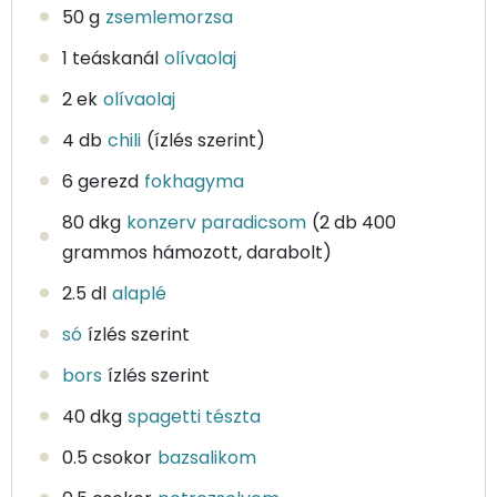
50 g
zsemlemorzsa
1 teáskanál
olívaolaj
2 ek
olívaolaj
4 db
chili
(ízlés szerint)
6 gerezd
fokhagyma
80 dkg
konzerv paradicsom
(2 db 400
grammos hámozott, darabolt)
2.5 dl
alaplé
só
ízlés szerint
bors
ízlés szerint
40 dkg
spagetti tészta
0.5 csokor
bazsalikom