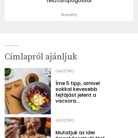
tésztaropogóssal
Nosalty
Címlapról ajánljuk
GASZTRO
Íme 5 tipp, amivel
sokkal kevesebb
fejfájást jelent a
vacsora...
GASZTRO
Mutatjuk az idei