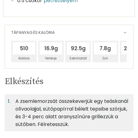
0.5 csokor
petrezselyem
TÁPANYAG ÉS KALÓRIA
510
16.9g
92.5g
7.8g
214.
Kalória
Fehérje
Szénhidrát
Zsír
Víz
Egy
4
100
Elkészítés
adagban
adagban
grammban
TÁPANYAGTARTALOM
A zsemlemorzsát összekeverjük egy teáskanál
5%
28%
2%
Egy
4
100
Fehérje
Szénhidrát
Zsír
adagban
adagban
grammban
olívaolajjal, sütőpapírral bélelt tepsibe szórjuk,
és 3-4 perc alatt aranyszínűre grillezzük a
sütőben. Félretesszük.
5%
28%
2%
64%
13g
zsemlemorzsa
49 kcal
Fehérje
Szénhidrát
Zsír
Víz