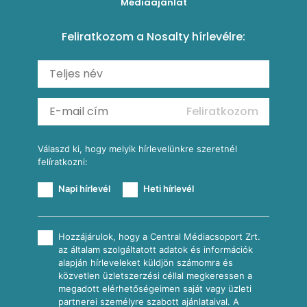
Médiaajánlat
Amerikai palacsinta
Paprikás-juhtúrós hajtovány
Csirkés-kukoricás pite
Tésztareceptek
Feliratkozom a Nosalty hírlevélre:
Carbonara
Shakshuka
Mexikói húsleves kukorica salsával
Saláták
Ratatouille
Almás-kéksajtos kukoricasaláta
Köretek
Mexikói kukoricasaláta
Reggeli receptek
Feliratkozom
További receptkategóriák
Válaszd ki, hogy melyik hírlevelünkre szeretnél
felíratkozni:
Napi hírlevél
Heti hírlevél
Hozzájárulok, hogy a Central Médiacsoport Zrt.
az általam szolgáltatott adatok és információk
alapján hírleveleket küldjön számomra és
közvetlen üzletszerzési céllal megkeressen a
megadott elérhetőségeimen saját vagy üzleti
partnerei személyre szabott ajánlataival. A