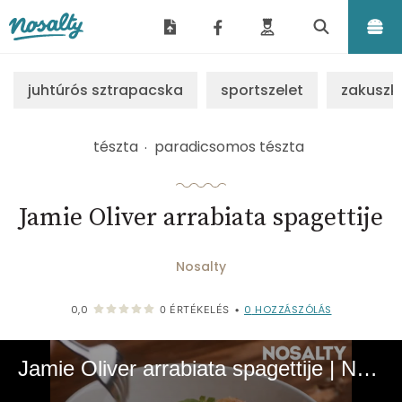
Nosalty
juhtúrós sztrapacska
sportszelet
zakuszk
tészta
paradicsomos tészta
Jamie Oliver arrabiata spagettije
Nosalty
0
HOZZÁSZÓLÁS
0,0
0
ÉRTÉKELÉS
•
Jamie Oliver arrabiata spagettije | NOSALTY