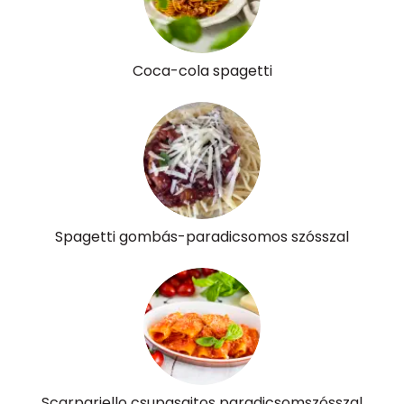
Riboflavin - B2 vitamin:
1 mg
Niacin - B3 vitamin:
10 mg
Coca-cola spagetti
Pantoténsav - B5 vitamin:
0 mg
Folsav - B9-vitamin:
280 micro
Kolin:
33 mg
Retinol - A vitamin:
0 micro
Spagetti gombás-paradicsomos szósszal
α-karotin
0 micro
β-karotin
1050 micro
β-crypt
3 micro
Likopin
5490 micro
Scarpariello csupasajtos paradicsomszósszal