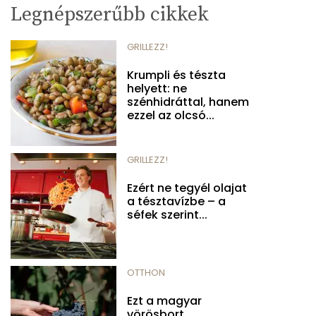
Legnépszerűbb cikkek
GRILLEZZ!
Krumpli és tészta
helyett: ne
szénhidráttal, hanem
ezzel az olcsó...
GRILLEZZ!
Ezért ne tegyél olajat
a tésztavízbe – a
séfek szerint...
OTTHON
Ezt a magyar
vörösbort