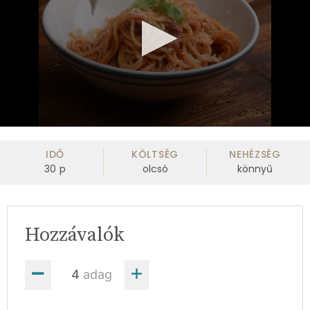
0
seconds
of
IDŐ
KÖLTSÉG
NEHÉZSÉG
1
30
p
olcsó
könnyű
minute,
29
seconds
Hozzávalók
adag