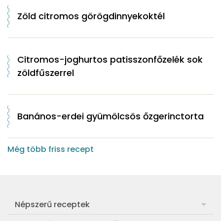
Zöld citromos görögdinnyekoktél
Citromos-joghurtos patisszonfőzelék sok
zöldfűszerrel
Banános-erdei gyümölcsös őzgerinctorta
Még több friss recept
Népszerű receptek