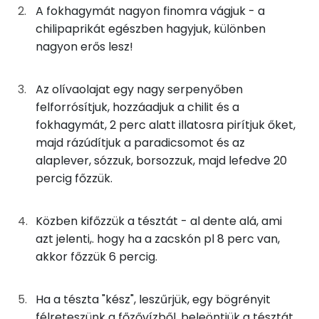
TOP ásványi anyagok
1g
olívaolaj
9 kcal
A fokhagymát nagyon finomra vágjuk - a
chilipaprikát egészben hagyjuk, különben
Nátrium
4g
olívaolaj
35 kcal
nagyon erős lesz!
Foszfor
0g
chili
0 kcal
Az olívaolajat egy nagy serpenyőben
Kálcium
felforrósítjuk, hozzáadjuk a chilit és a
5g
fokhagyma
6 kcal
fokhagymát, 2 perc alatt illatosra pirítjuk őket,
Magnézium
200g
konzerv paradicsom
32 kcal
majd rázúdítjuk a paradicsomot és az
alaplever, sózzuk, borsozzuk, majd lefedve 20
Szelén
63g
alaplé
4 kcal
percig főzzük.
TOP vitaminok
0g
só
0 kcal
Közben kifőzzük a tésztát - al dente alá, ami
C vitamin:
azt jelenti,. hogy ha a zacskón pl 8 perc van,
0g
bors
0 kcal
akkor főzzük 6 percig.
Kolin:
100g
spagetti tészta
371 kcal
Niacin - B3 vitamin:
Ha a tészta "kész", leszűrjük, egy bögrényit
8g
bazsalikom
2 kcal
félreteszünk a főzővízből, beleöntjük a tésztát