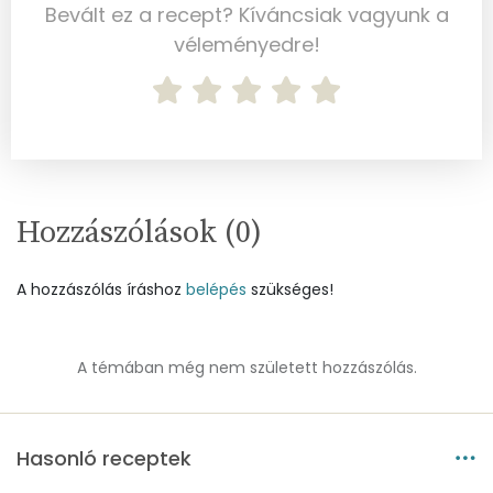
Bevált ez a recept? Kíváncsiak vagyunk a
Réz
0 mg
véleményedre!
Mangán
1 mg
Szénhidrát
Összesen
92.5 g
Hozzászólások (
0
)
Cukor
9 mg
A hozzászólás íráshoz
belépés
szükséges!
Élelmi rost
8 mg
Víz
A témában még nem született hozzászólás.
Összesen
214.4 g
Hasonló receptek
Vitaminok