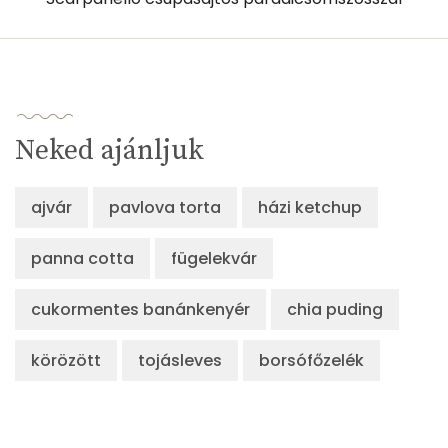
Lut-zea
925 micro
Összesen
510 kcal
Neked ajánljuk
ajvár
pavlova torta
házi ketchup
panna cotta
fügelekvár
cukormentes banánkenyér
chia puding
körözött
tojásleves
borsófőzelék