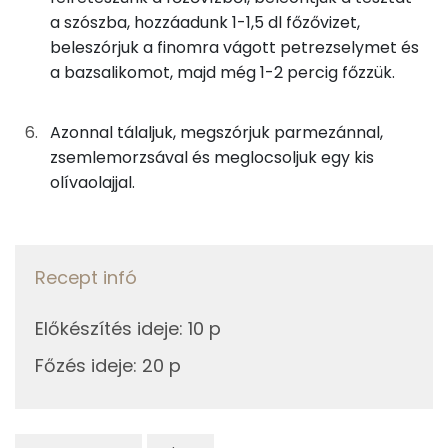
Likopin
a szószba, hozzáadunk 1-1,5 dl főzővizet,
6g
petrezselyem
2 kcal
beleszórjuk a finomra vágott petrezselymet és
Tiamin - B1 vitamin:
a bazsalikomot, majd még 1-2 percig főzzük.
Összesen
510 kcal
Fehérje
Azonnal tálaljuk, megszórjuk parmezánnal,
Összesen
16.9 g
zsemlemorzsával és meglocsoljuk egy kis
olívaolajjal.
Zsír
Összesen
7.8 g
Recept infó
Telített zsírsav
1 g
Előkészítés ideje
:
10 p
Egyszeresen telítetlen zsírsav:
4 g
Főzés ideje
:
20 p
Többszörösen telítetlen zsírsav
2 g
Koleszterin
0 mg