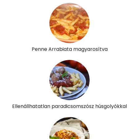
Összesen
0
A vitamin (RAE):
87 micro
B6 vitamin:
0 mg
Penne Arrabiata magyarosítva
B12 Vitamin:
0 micro
E vitamin:
2 mg
C vitamin:
35 mg
D vitamin:
0 micro
Ellenállhatatlan paradicsomszósz húsgolyókkal
K vitamin:
133 micro
Tiamin - B1 vitamin:
2 mg