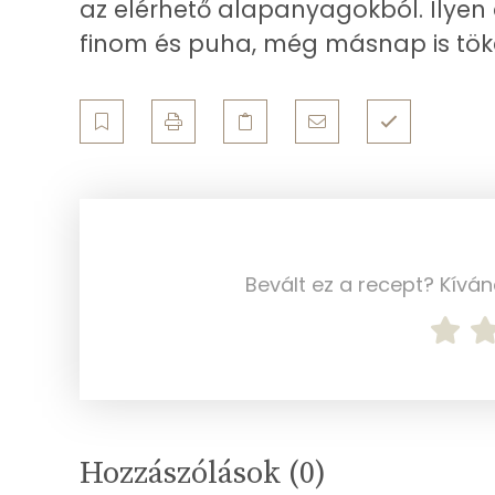
az elérhető alapanyagokból. Ilyen 
finom és puha, még másnap is töké
Szelén
Kálcium
Vas
Magnézium
Foszfor
Bevált ez a recept? Kívá
Nátrium
Réz
Mangán
Hozzászólások (
0
)
Szénhidrát