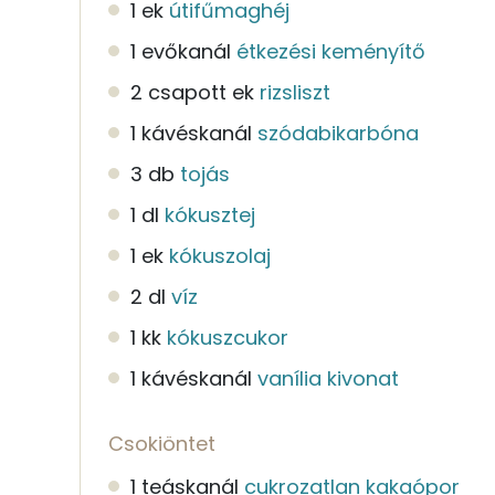
1 ek
útifűmaghéj
1 evőkanál
étkezési keményítő
2 csapott ek
rizsliszt
1 kávéskanál
szódabikarbóna
3 db
tojás
1 dl
kókusztej
1 ek
kókuszolaj
2 dl
víz
1 kk
kókuszcukor
1 kávéskanál
vanília kivonat
Csokiöntet
1 teáskanál
cukrozatlan kakaópor