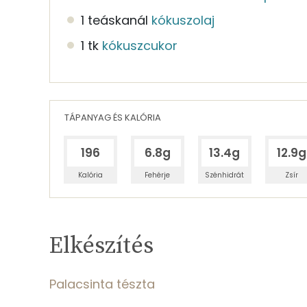
1 teáskanál
kókuszolaj
1 tk
kókuszcukor
TÁPANYAG ÉS KALÓRIA
196
6.8g
13.4g
12.9g
Kalória
Fehérje
Szénhidrát
Zsír
Egy adagban
4
TÁPANYAGTARTALOM
Elkészítés
5%
Fehérje
S
Egy adagban
4
Palacsinta tészta