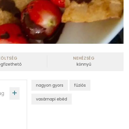
KÖLTSÉG
NEHÉZSÉG
gfizethető
könnyű
nagyon gyors
fúziós
ag
vasárnapi ebéd