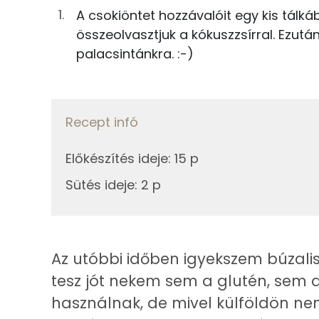
Összesen
1g
kókuszcukor
A csokiöntet hozzávalóit egy kis tálk
összeolvasztjuk a kókuszzsírral. Ezutá
1g
vanília kivonat
Zsír
palacsintánkra. :-)
Összesen
Csokiöntet
Telített zsírsav
0g
cukrozatlan kakaópor
Recept infó
Egyszeresen telítetlen zsírsav:
1g
kókuszolaj
Előkészítés ideje
:
15 p
Többszörösen telítetlen zsírsav
Sütés ideje
1g
kókuszcukor
:
2 p
Koleszterin
Összesen
Ásványi anyagok
Az utóbbi időben igyekszem búzalis
tesz jót nekem sem a glutén, sem a 
Összesen
használnak, de mivel külföldön n
Cink