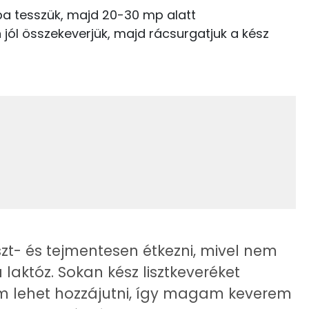
6.8 g
3 kcal
ába tesszük, majd 20-30 mp alatt
n jól összekeverjük, majd rácsurgatjuk a kész
0 kcal
12.9 g
9 g
0 kcal
2 g
9 kcal
1 g
5 kcal
135 mg
196 kcal
zt- és tejmentesen étkezni, mivel nem
laktóz. Sokan kész lisztkeveréket
219.5 g
em lehet hozzájutni, így magam keverem
1 mg