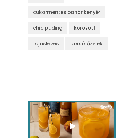
cukormentes banánkenyér
chia puding
körözött
tojásleves
borsófőzelék