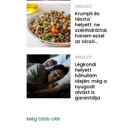
GRILLEZZ!
Krumpli és
tészta
helyett: ne
szénhidráttal,
hanem ezzel
az olcsó...
GRILLEZZ!
Légkondi
helyett
hőhullám
idején: még a
nyugodt
alvást is
garantálja
Még több cikk