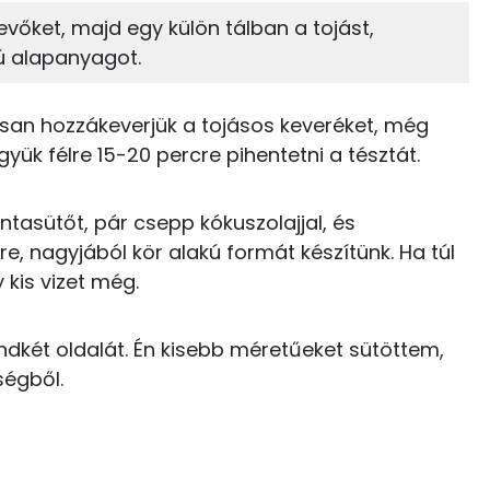
10%
75%
evőket, majd egy külön tálban a tojást,
Zsír
Víz
19 kcal
gú alapanyagot.
TOP vitaminok
5 kcal
san hozzákeverjük a tojásos keveréket, még
Kolin:
14 kcal
yük félre 15-20 percre pihentetni a tésztát.
E vitamin:
18 kcal
sintasütőt, pár csepp kókuszolajjal, és
Niacin - B3 vitamin:
e, nagyjából kör alakú formát készítünk. Ha túl
0 kcal
 kis vizet még.
C vitamin:
52 kcal
Lut-zea
ndkét oldalát. Én kisebb méretűeket sütöttem,
49 kcal
ségből.
22 kcal
0 kcal