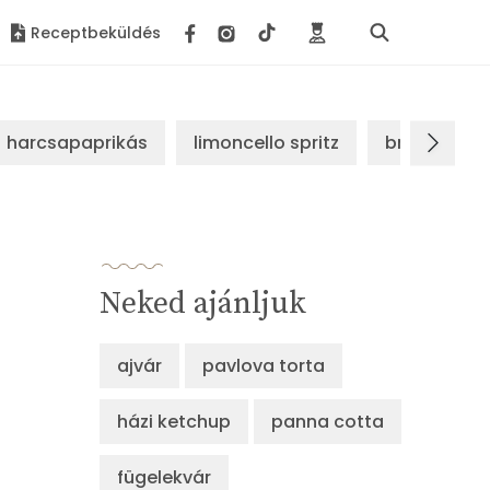
Receptbeküldés
harcsapaprikás
limoncello spritz
brassói sz
Neked ajánljuk
ajvár
pavlova torta
házi ketchup
panna cotta
fügelekvár