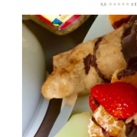
0,0
0
É