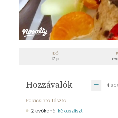
IDŐ
17
p
me
Hozzávalók
ad
Palacsinta tészta
2 evőkanál
kókuszliszt