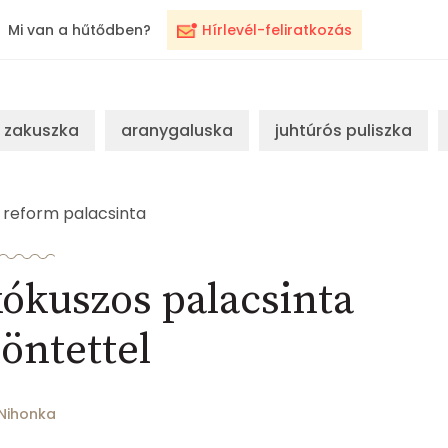
Mi van a hűtődben?
Hírlevél-feliratkozás
zakuszka
aranygaluska
juhtúrós puliszka
reform palacsinta
ókuszos palacsinta
öntettel
Nihonka