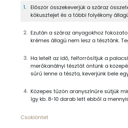
Palacsinta tészta
5%
10%
Először összekeverjük a száraz összet
Fehérje
Szénhidrát
8g
kókuszliszt
kókusztejet és a többi folyékony álla
TOP ásványi anyagok
1g
útifűmaghéj
Ezután a száraz anyagokhoz fokozato
Foszfor
4g
étkezési keményítő
krémes állagú nem lesz a tésztánk. Teg
Nátrium
5g
rizsliszt
Ha letelt az idő, felforrósítjuk a palac
Kálcium
merőkanálnyi tésztát öntünk a közepér
0g
szódabikarbóna
sűrű lenne a tészta, keverjünk bele egy
Magnézium
41g
tojás
Szelén
Közepes tűzön aranyszínűre sütjük mi
25g
kókusztej
így kb. 8-10 darab lett ebből a mennyi
3g
kókuszolaj
Fehérje
Csokiöntet
50g
víz