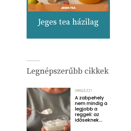
Jeges tea házilag
Legnépszerűbb cikkek
GRILLEZZ!
A zabpehely
nem mindig a
legjobb a
reggeli: az
időseknek...