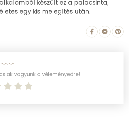
alkalomból készült ez a palacsinta,
letes egy kis melegítés után.
12 mg
27 mg
1 mg
18 mg
101 mg
ncsiak vagyunk a véleményedre!
59 mg
0 mg
0 mg