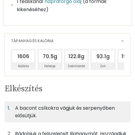
1 teáskanál
napraforgó olaj
(a formák
kikenéséhez)
TÁPANYAG ÉS KALÓRIA
1606
70.5g
122.8g
93.1g
195.
Kalória
Fehérje
Szénhidrát
Zsír
Víz
Egy
2
100
Elkészítés
adagban
adagban
grammban
TÁPANYAGTARTALOM
A bacont csíkokra vágjuk és serpenyőben
15%
25%
19%
Egy
2
100
Fehérje
Szénhidrát
Zsír
adagban
adagban
grammban
elősütjük.
15%
25%
19%
41%
Rádobjuk a felszeletelt lilahagymát. Hozzáadjuk
26g
bacon
100 kcal