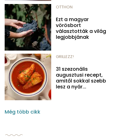
OTTHON
Ezt a magyar
vörösbort
választották a világ
legjobbjának
GRILLEZZ!
31 szezonális
augusztusi recept,
amitől sokkal szebb
lesz a nyár...
Még több cikk