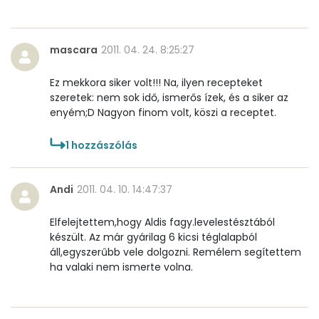
Lut-zea
513 micro
mascara
2011. 04. 24. 8:25:27
Összesen
1606 kcal
Ez mekkora siker volt!!! Na, ilyen recepteket
szeretek: nem sok idő, ismerős ízek, és a siker az
enyém;D Nagyon finom volt, köszi a receptet.
1
hozzászólás
Andi
2011. 04. 10. 14:47:37
Elfelejtettem,hogy Aldis fagy.levelestésztából
készült. Az már gyárilag 6 kicsi téglalapból
áll,egyszerűbb vele dolgozni. Remélem segítettem
ha valaki nem ismerte volna.