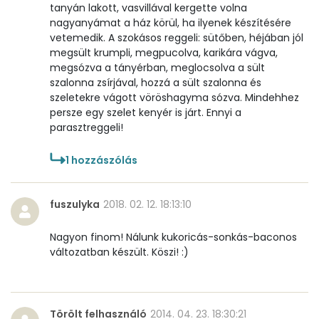
tanyán lakott, vasvillával kergette volna
Vitaminok
nagyanyámat a ház körül, ha ilyenek készítésére
vetemedik. A szokásos reggeli: sütőben, héjában jól
Összesen
0
megsült krumpli, megpucolva, karikára vágva,
megsózva a tányérban, meglocsolva a sült
A vitamin (RAE):
400 micro
szalonna zsírjával, hozzá a sült szalonna és
szeletekre vágott vöröshagyma sózva. Mindehhez
B6 vitamin:
1 mg
persze egy szelet kenyér is járt. Ennyi a
parasztreggeli!
B12 Vitamin:
2 micro
1
hozzászólás
E vitamin:
3 mg
fuszulyka
2018. 02. 12. 18:13:10
C vitamin:
68 mg
Nagyon finom! Nálunk kukoricás-sonkás-baconos
D vitamin:
95 micro
változatban készült. Köszi! :)
K vitamin:
10 micro
Tiamin - B1 vitamin:
1 mg
Törölt felhasználó
2014. 04. 23. 18:30:21