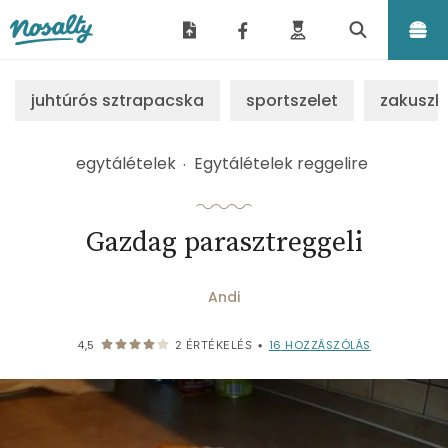
Nosalty
juhtúrós sztrapacska
sportszelet
zakuszk
egytálételek
Egytálételek reggelire
Gazdag parasztreggeli
Andi
16
HOZZÁSZÓLÁS
4,5
2
ÉRTÉKELÉS
•