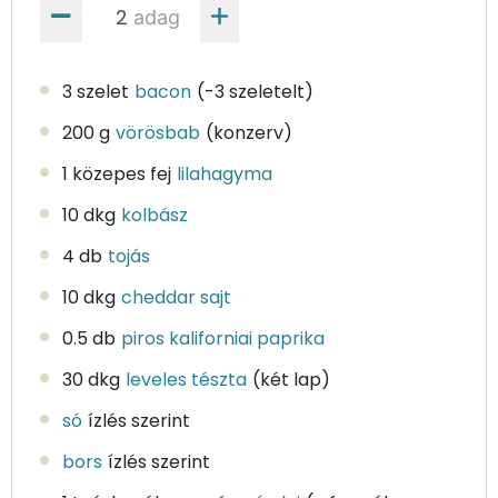
adag
3 szelet
bacon
(-3 szeletelt)
200 g
vörösbab
(konzerv)
1 közepes fej
lilahagyma
10 dkg
kolbász
4 db
tojás
10 dkg
cheddar sajt
0.5 db
piros kaliforniai paprika
30 dkg
leveles tészta
(két lap)
só
ízlés szerint
bors
ízlés szerint