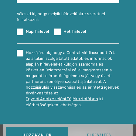
További receptkategóriák
Válaszd ki, hogy melyik hírlevelünkre szeretnél
felíratkozni:
Napi hírlevél
Heti hírlevél
Hozzájárulok, hogy a Central Médiacsoport Zrt.
az általam szolgáltatott adatok és információk
alapján hírleveleket küldjön számomra és
közvetlen üzletszerzési céllal megkeressen a
megadott elérhetőségeimen saját vagy üzleti
partnerei személyre szabott ajánlataival. A
hozzájárulás visszavonása és az érintetti igények
érvényesítése az
Egyedi Adatkezelési Tájékoztatóban
írt
elérhetőségeken lehetséges.
2026
Nosalty · Central Médiacsoport Zrt.
HOZZÁVALÓK
ELKÉSZÍTÉS