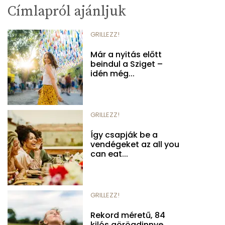
Címlapról ajánljuk
GRILLEZZ!
Már a nyitás előtt
beindul a Sziget –
idén még...
GRILLEZZ!
Így csapják be a
vendégeket az all you
can eat...
GRILLEZZ!
Rekord méretű, 84
kilós görögdinnye