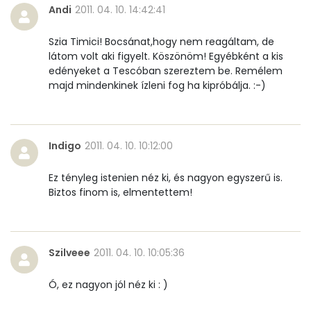
Andi
2011. 04. 10. 14:42:41
Szia Timici! Bocsánat,hogy nem reagáltam, de
látom volt aki figyelt. Köszönöm! Egyébként a kis
edényeket a Tescóban szereztem be. Remélem
majd mindenkinek ízleni fog ha kipróbálja. :-)
Indigo
2011. 04. 10. 10:12:00
Ez tényleg istenien néz ki, és nagyon egyszerű is.
Biztos finom is, elmentettem!
Szilveee
2011. 04. 10. 10:05:36
Ó, ez nagyon jól néz ki : )