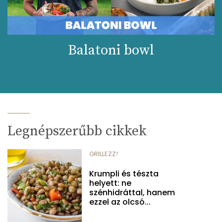
Balatoni bowl
Legnépszerűbb cikkek
GRILLEZZ!
Krumpli és tészta
helyett: ne
szénhidráttal, hanem
ezzel az olcsó...