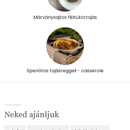
Márványsajtos féltükörtojás
Spenótos tojásreggeli - casserole
Neked ajánljuk