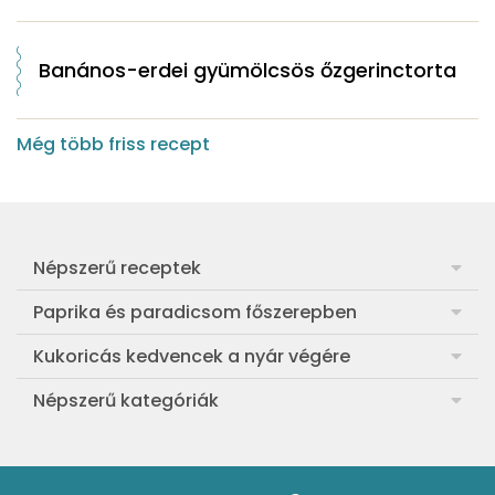
Banános-erdei gyümölcsös őzgerinctorta
Még több friss recept
Népszerű receptek
Frankfurti leves
Paprika és paradicsom főszerepben
Egyszerű muffin
Pan con Tomate
Kukoricás kedvencek a nyár végére
Aranygaluska
Paradicsom és paprika eltevése télre
Legfinomabb főtt kukorica
Népszerű kategóriák
Egyszerű paradicsomleves
Mézes-mascarponés sült paradicsom
Ropogós kukoricás fritters
Ebéd receptek
Egyszerű krumplifőzelék
Paradicsomos húsgombóc
Bang bang kukorica
Aprósütemények