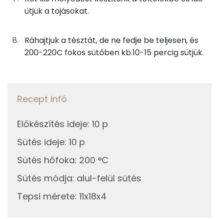
2g
napraforgó olaj
18 kcal
ütjük a tojásokat.
E vitamin:
Összesen
1606 kcal
Riboflavin - B2 vitamin:
Ráhajtjuk a tésztát, de ne fedje be teljesen, és
200-220C fokos sütőben kb.10-15 percig sütjük.
Fehérje
Összesen
70.5 g
Recept infó
Zsír
Előkészítés ideje
:
10 p
Sütés ideje
:
10 p
Összesen
93.1 g
Sütés hőfoka
:
200 °C
Telített zsírsav
41 g
Sütés módja
:
alul-felül sütés
Egyszeresen telítetlen zsírsav:
13 g
Tepsi mérete
:
11x18x4
Többszörösen telítetlen zsírsav
5 g