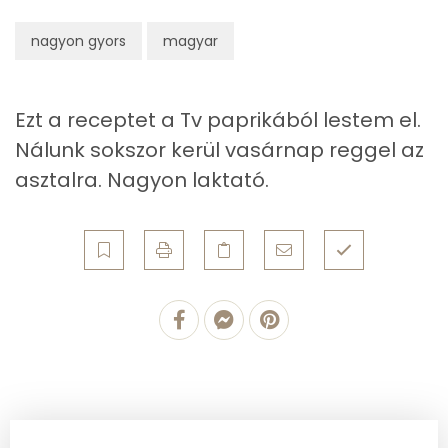
Koleszterin
426 mg
nagyon gyors
magyar
Ásványi anyagok
Ezt a receptet a Tv paprikából lestem el.
Összesen
3465.1 g
Nálunk sokszor kerül vasárnap reggel az
asztalra. Nagyon laktató.
Cink
6 mg
Szelén
53 mg
Kálcium
506 mg
Vas
9 mg
Magnézium
176 mg
Foszfor
892 mg