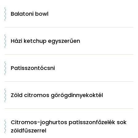
Balatoni bowl
Házi ketchup egyszerűen
Patisszontócsni
Zöld citromos görögdinnyekoktél
Citromos-joghurtos patisszonfőzelék sok
zöldfűszerrel