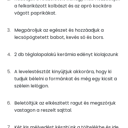
Fehérje
Szénhidrát
Zsír
Víz
a felkarikázott kolbászt és az apró kockára
TOP ásványi anyagok
100g
vörösbab
337 kcal
vágott paprikákat.
Nátrium
45g
lilahagyma
16 kcal
Megpároljuk az egészet és hozzáadjuk a
Foszfor
lecsöpögtetett babot, kevés só és bors.
50g
kolbász
226 kcal
Kálcium
110g
tojás
138 kcal
2 db téglalapalakú kerámia edényt kiolajozunk
Magnézium
50g
cheddar sajt
202 kcal
A levelestésztát kinyújtjuk akkorára, hogy ki
Szelén
58g
piros kaliforniai paprika
12 kcal
tudjuk bélelni a formánkat és még egy kicsit a
szélein lelógjon.
TOP vitaminok
150g
leveles tészta
557 kcal
Kolin:
Beletöltjük az elkészitett ragut és megszórjuk
0g
só
0 kcal
vastagon a reszelt sajttal.
C vitamin:
0g
bors
0 kcal
Niacin - B3 vitamin:
Két kis mélyedést készitünk a töltelékbe és ide