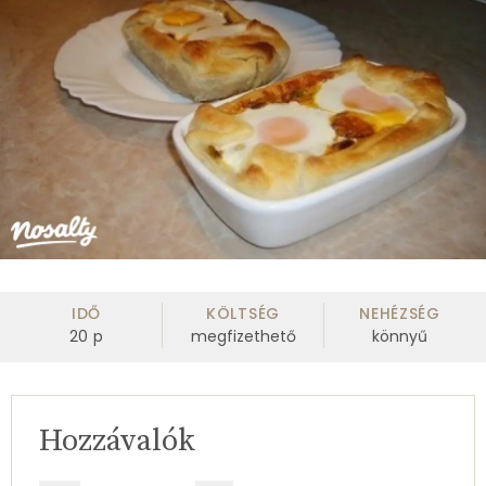
IDŐ
KÖLTSÉG
NEHÉZSÉG
20
p
megfizethető
könnyű
Hozzávalók