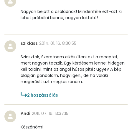
Riboflavin - B2 vitamin:
1 mg
Nagyon bejött a családnak! Mindenféle ezt-azt ki
lehet próbálni benne, nagyon laktató!
Niacin - B3 vitamin:
4 mg
Pantoténsav - B5 vitamin:
0 mg
sziklass
2014. 01. 16. 8:30:55
Folsav - B9-vitamin:
482 micro
Sziasztok, Szeretnem elkészíteni ezt a receptet,
mert nagyon tetszik. Egy kérdésem lenne: hidegen
Kolin:
376 mg
kell találni, mint az angol húsos pitét ugye? A kép
alapján gondolom, hogy igen., de ha valaki
Retinol - A vitamin:
323 micro
megerősít azt megköszönöm.
α-karotin
9 micro
2
hozzászólás
β-karotin
809 micro
Andi
2011. 07. 16. 13:37:15
β-crypt
240 micro
Köszönöm!
Likopin
0 micro