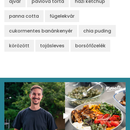
ajvár
pavlova torta
házi ketchup
panna cotta
fügelekvár
cukormentes banánkenyér
chia puding
körözött
tojásleves
borsófőzelék