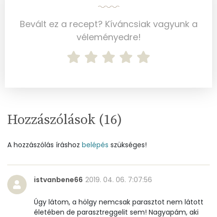
Nátrium
1821 mg
Bevált ez a recept? Kíváncsiak vagyunk a
Réz
1 mg
véleményedre!
Mangán
1 mg
Szénhidrát
Összesen
122.8 g
Hozzászólások (
16
)
Cukor
8 mg
A hozzászólás íráshoz
Élelmi rost
belépés
szükséges!
18 mg
Víz
istvanbene66
2019. 04. 06. 7:07:56
Összesen
195.7 g
Úgy látom, a hölgy nemcsak parasztot nem látott
életében de parasztreggelit sem! Nagyapám, aki