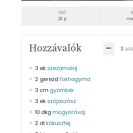
0
seconds
of
IDŐ
40
25
p
me
seconds
Volume
0%
Hozzávalók
ad
3 ek
szezámolaj
2 gerezd
fokhagyma
3 cm
gyömbér
3 ek
szójaszósz
10 dkg
mogyoróvaj
2 dl
kókusztej