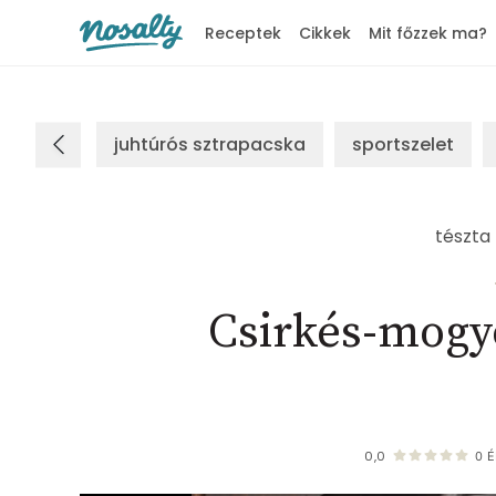
Receptek
Cikkek
Mit főzzek ma?
Nosalty
juhtúrós sztrapacska
sportszelet
tészta
Csirkés-mogyo
0,0
0
É