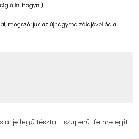
188 kcal
cig állni hagyni).
1 kcal
24.5 g
zal, megszórjuk az újhagyma zöldjével és a
687 kcal
51.1 g
20 g
17 g
10 g
29 mg
i jellegű tészta - szuperül felmelegít