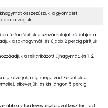
16%
19%
zénhidrát
Zsír
 adagban
100 grammban
 fokhagymát összezúzzuk, a gyömbért
rabokra vágjuk.
19%
56%
88 kcal
Zsír
Víz
3 kcal
n felforrósítjuk a szezámolajat, rádobjuk a
TOP vitaminok
djuk a fokhagymát, és újabb 2 percig pirítjuk.
5 kcal
Kolin:
6 kcal
hozzáadjuk a felkarikázott újhagymát, és 1-2
C vitamin:
199 kcal
Niacin - B3 vitamin:
cig keverjük, míg megolvad. Felöntjük a
131 kcal
E vitamin:
emellet, elkeverjük, és kis lángon 5 percig
18 kcal
Lut-zea
48 kcal
erűbb a vifon levestésztájával készíteni, azt