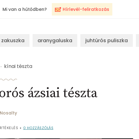
Mi van a hűtődben?
Hírlevél-feliratkozás
zakuszka
aranygaluska
juhtúrós puliszka
kínai tészta
rós ázsiai tészta
Nosalty
0
HOZZÁSZÓLÁS
RTÉKELÉS
•