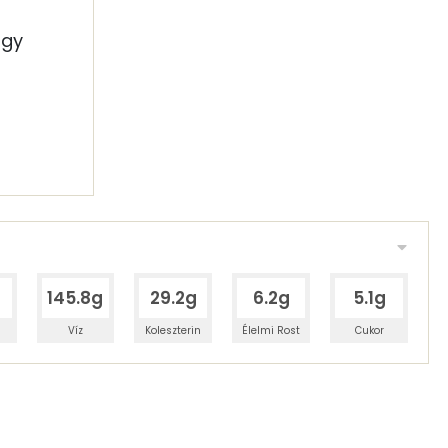
agy
145.8g
29.2g
6.2g
5.1g
Víz
Koleszterin
Élelmi Rost
Cukor
 adagban
100 grammban