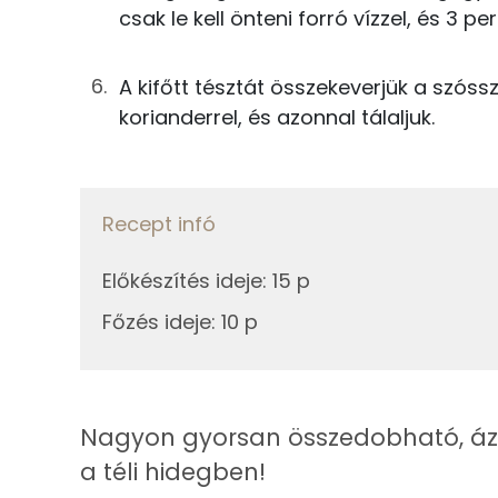
40g
ázsiai tészta
csak le kell önteni forró vízzel, és 3 per
Fehérje
5g
koriander
Összesen
A kifőtt tésztát összekeverjük a szóss
korianderrel, és azonnal tálaljuk.
Összesen
Zsír
Összesen
Recept infó
Telített zsírsav
Előkészítés ideje
:
15 p
Egyszeresen telítetlen zsírsav:
Főzés ideje
:
10 p
Többszörösen telítetlen zsírsav
Koleszterin
Nagyon gyorsan összedobható, ázsia
a téli hidegben!
Ásványi anyagok