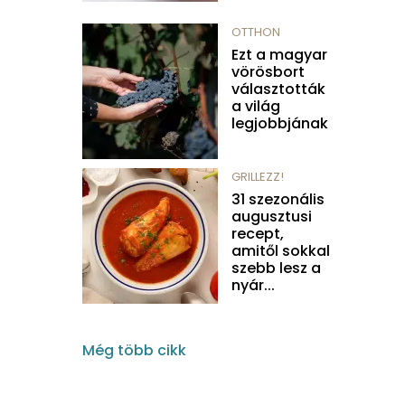
OTTHON
Ezt a magyar
vörösbort
választották
a világ
legjobbjának
GRILLEZZ!
31 szezonális
augusztusi
recept,
amitől sokkal
szebb lesz a
nyár...
Még több cikk