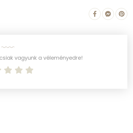
1528.1 g
2 mg
23 mg
80 mg
ncsiak vagyunk a véleményedre!
7 mg
125 mg
341 mg
950 mg
0 mg
2 mg