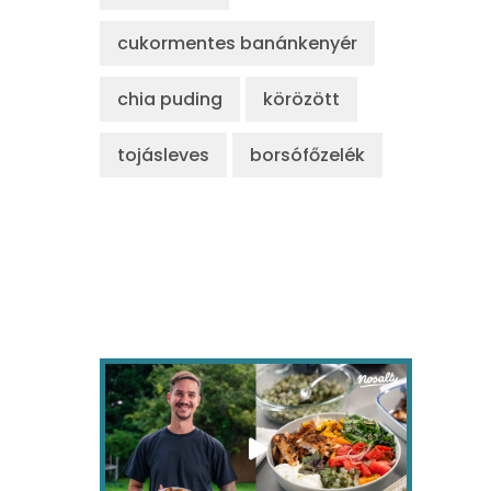
cukormentes banánkenyér
chia puding
körözött
tojásleves
borsófőzelék