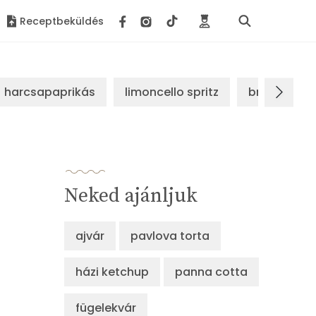
Receptbeküldés
harcsapaprikás
limoncello spritz
brassói sz
Neked ajánljuk
ajvár
pavlova torta
házi ketchup
panna cotta
fügelekvár