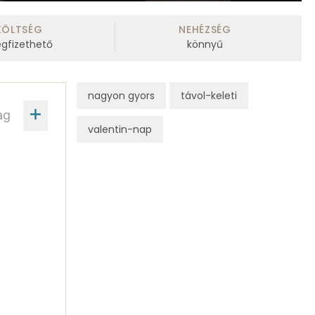
KÖLTSÉG
NEHÉZSÉG
gfizethető
könnyű
nagyon gyors
távol-keleti
ag
valentin-nap