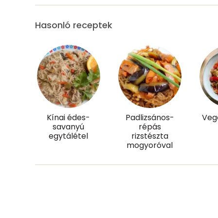
Hasonló receptek
Szénhidrát
Összesen
Cukor
Élelmi rost
Kínai édes-
Padlizsános-
Veg
Víz
savanyú
répás
egytálétel
rizstészta
Összesen
mogyoróval
Vitaminok
Összesen