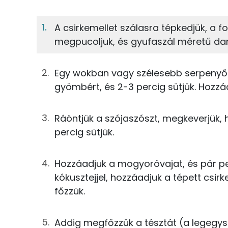
9%
Fehérje
S
Egy adagban
3
A csirkemellet szálasra tépkedjük, a
megpucoljuk, és gyufaszál méretű da
9%
16%
10g
szezámolaj
Fehérje
Szénhidrát
2g
fokhagyma
Egy wokban vagy szélesebb serpenyőbe
TOP ásványi anyagok
gyömbért, és 2-3 percig sütjük. Hozzáa
6g
gyömbér
Nátrium
10g
szójaszósz
Ráöntjük a szójaszószt, megkeverjük, 
Foszfor
percig sütjük.
33g
mogyoróvaj
Magnézium
Hozzáadjuk a mogyoróvajat, és pár per
67g
kókusztej
Kálcium
kókusztejjel, hozzáadjuk a tépett csirk
92g
újhagyma
főzzük.
Szelén
40g
csirkemellfilé
Addig megfőzzük a tésztát (a legegysz