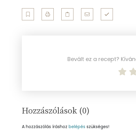
Összesen
Cink
Szelén
Kálcium
Bevált ez a recept? Kívá
Vas
Magnézium
Foszfor
Nátrium
Hozzászólások (
0
)
Réz
A hozzászólás íráshoz
belépés
szükséges!
Mangán