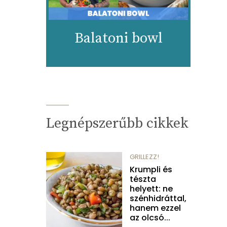
Balatoni bowl
Legnépszerűbb cikkek
GRILLEZZ!
Krumpli és
tészta
helyett: ne
szénhidráttal,
hanem ezzel
az olcsó...