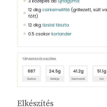
3 közepes db
újhagyma
12 dkg
csirkemellfilé
(grillezett, sült v
főtt)
12 dkg
ázsiai tészta
0.5 csokor
koriander
TÁPANYAG ÉS KALÓRIA
687
24.5g
41.2g
51.1g
Kalória
Fehérje
Szénhidrát
Zsír
Egy adagban
3
TÁPANYAGTARTALOM
Elkészítés