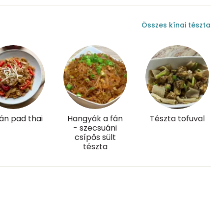
Összes kínai tészta
41.2 g
5 mg
6 mg
án pad thai
Hangyák a fán
Tészta tofuval
- szecsuáni
csípős sült
145.8 g
tészta
0