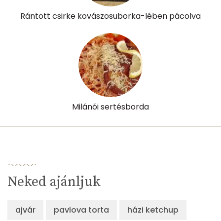
Rántott csirke kovászosuborka-lében pácolva
Milánói sertésborda
Neked ajánljuk
ajvár
pavlova torta
házi ketchup