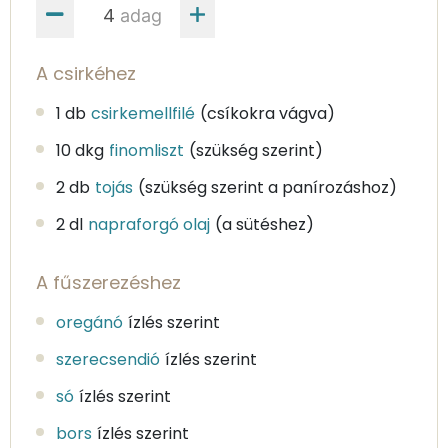
adag
A csirkéhez
1 db
csirkemellfilé
(csíkokra vágva)
10 dkg
finomliszt
(szükség szerint)
2 db
tojás
(szükség szerint a panírozáshoz)
2 dl
napraforgó olaj
(a sütéshez)
A fűszerezéshez
oregánó
ízlés szerint
szerecsendió
ízlés szerint
só
ízlés szerint
bors
ízlés szerint