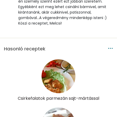
én személy szerint ezért ezt jobban szeretem.
Egyébként ezt meg lehet csinálni bármivel, amit
β-karotin
0 micro
kirántanánk, akár cukkinivel, patiszonnal,
gombával...A végeredmény mindenképp isteni :)
Köszi a receptet, Melcsi!
β-crypt
2 micro
Likopin
0 micro
Lut-zea
126 micro
Hasonló receptek
Összesen
570 kcal
Csirkefalatok parmezán sajt-mártással