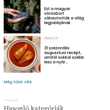
Ezt a magyar
vörösbort
választották a világ
legjobbjának
GRILLEZZ!
31 szezonális
augusztusi recept,
amitől sokkal szebb
lesz a nyár...
Még több cikk
Hasonló kategóriák