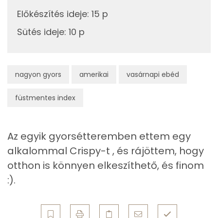
0g
szerecsendió
0 kcal
Előkészítés ideje
:
15 p
Kolin:
0g
só
0 kcal
Sütés ideje
:
10 p
E vitamin:
0g
bors
0 kcal
Niacin - B3 vitamin:
0g
fűszerpaprika
0 kcal
nagyon gyors
amerikai
vasárnapi ebéd
B6 vitamin:
0g
majoranna
0 kcal
füstmentes index
Riboflavin - B2 vitamin:
0g
fokhagymapor
0 kcal
Az egyik gyorsétteremben ettem egy
Fehérje
0g
zellersó
0 kcal
alkalommal Crispy-t , és rájöttem, hogy
Összesen
18.3 g
0g
bazsalikom
0 kcal
otthon is könnyen elkeszíthető, és finom
:).
Zsír
Összesen
570 kcal
Összesen
46.5 g