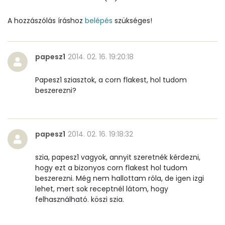
Vas
1 mg
A hozzászólás íráshoz
belépés
szükséges!
Magnézium
24 mg
Foszfor
195 mg
papesz1
2014. 02. 16. 19:20:18
Nátrium
60 mg
Papesz1 sziasztok, a corn flakest, hol tudom
beszerezni?
Réz
0 mg
Mangán
0 mg
papesz1
2014. 02. 16. 19:18:32
Szénhidrát
szia, papesz1 vagyok, annyit szeretnék kérdezni,
hogy ezt a bizonyos corn flakest hol tudom
Összesen
19.3 g
beszerezni. Még nem hallottam róla, de igen izgi
lehet, mert sok receptnél látom, hogy
Cukor
0 mg
felhasználható. köszi szia.
Élelmi rost
1 mg