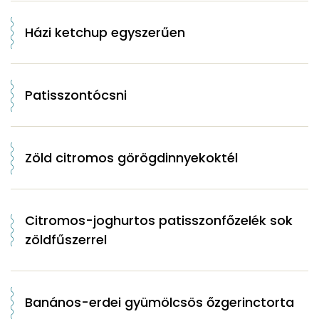
Házi ketchup egyszerűen
Patisszontócsni
Zöld citromos görögdinnyekoktél
Citromos-joghurtos patisszonfőzelék sok
zöldfűszerrel
Banános-erdei gyümölcsös őzgerinctorta