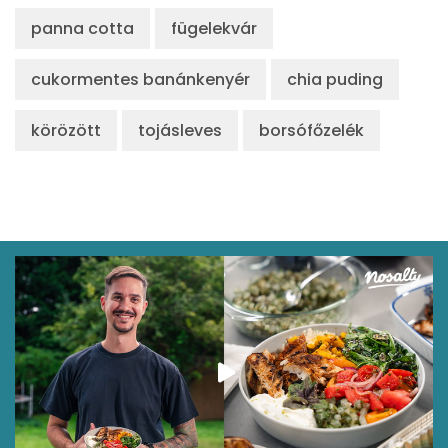
panna cotta
fügelekvár
cukormentes banánkenyér
chia puding
körözött
tojásleves
borsófőzelék