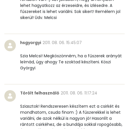
lehet hagyatkozz az érzeseidre, és izlésedre. A
D vitamin:
20 micro
fűszereket is lehet variálni. Sok sikert! Remélem jol
sikerül! Üdv. Melcsi
K vitamin:
2 micro
Tiamin - B1 vitamin:
0 mg
hsgyorgyi
2011. 08. 06. 15:45:07
Riboflavin - B2 vitamin:
0 mg
Szia Melcsi! Megköszönném, ha a fűszerek arányát
leírnád, úgy ahogy Te szoktad készíteni. Köszi
Niacin - B3 vitamin:
6 mg
Györgyi
Pantoténsav - B5 vitamin:
0 mg
Folsav - B9-vitamin:
23 micro
Törölt felhasználó
2011. 08. 06. 11:17:24
Kolin:
120 mg
Sziasztok! Rendszeresen készítem ezt a csirkét és
mondhatom, csuda finom :) A fűszerekkel is lehet
Retinol - A vitamin:
44 micro
variálni, de azok nélkül is nagyon jó! Hasonlít a
rántott csirkéhez, de a bundája sokkal ropogósabb,
α-karotin
0 micro