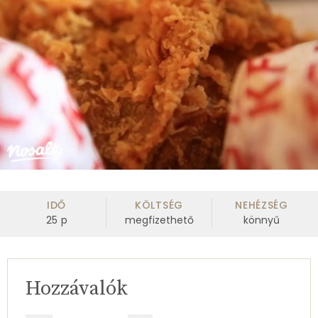
IDŐ
KÖLTSÉG
NEHÉZSÉG
25
p
megfizethető
könnyű
Hozzávalók