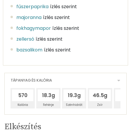
fűszerpaprika
ízlés szerint
majoranna
ízlés szerint
fokhagymapor
ízlés szerint
zellersó
ízlés szerint
bazsalikom
ízlés szerint
TÁPANYAG ÉS KALÓRIA
570
18.3g
19.3g
46.5g
63g
Kalória
Fehérje
Szénhidrát
Zsír
Víz
Egy
4
100
Elkészítés
adagban
adagban
grammban
TÁPANYAGTARTALOM