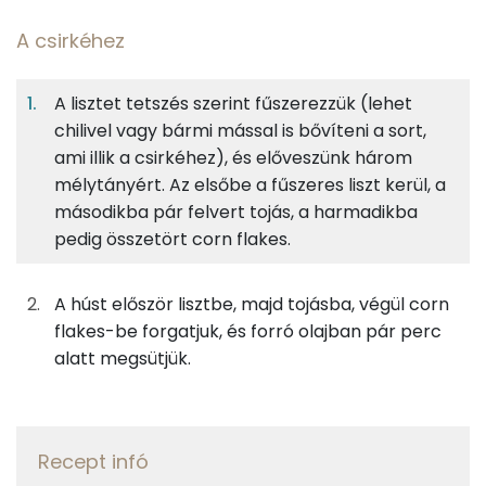
A csirkéhez
12%
13%
32%
Egy
4
100
Fehérje
Szénhidrát
Zsír
adagban
adagban
grammban
A lisztet tetszés szerint fűszerezzük (lehet
chilivel vagy bármi mással is bővíteni a sort,
A csirkéhez
12%
13%
32%
43%
ami illik a csirkéhez), és előveszünk három
Fehérje
Szénhidrát
Zsír
Víz
56g
csirkemellfilé
68 kcal
mélytányért. Az elsőbe a fűszeres liszt kerül, a
TOP ásványi anyagok
másodikba pár felvert tojás, a harmadikba
25g
finomliszt
91 kcal
pedig összetört corn flakes.
Foszfor
28g
tojás
35 kcal
Nátrium
A húst először lisztbe, majd tojásba, végül corn
flakes-be forgatjuk, és forró olajban pár perc
43g
napraforgó olaj
376 kcal
Szelén
alatt megsütjük.
Magnézium
A fűszerezéshez
Kálcium
0g
oregánó
0 kcal
Recept infó
TOP vitaminok