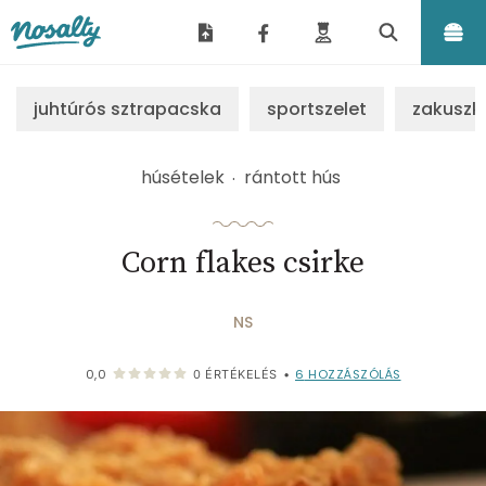
Nosalty
juhtúrós sztrapacska
sportszelet
zakuszk
húsételek
rántott hús
Corn flakes csirke
NS
6
HOZZÁSZÓLÁS
0,0
0
ÉRTÉKELÉS
•