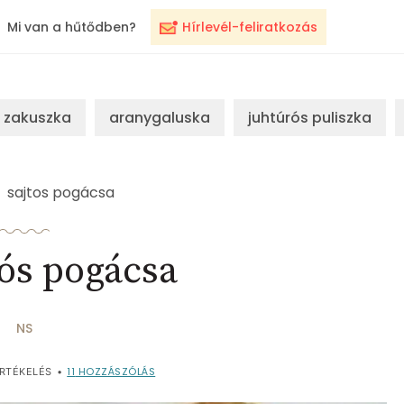
Mi van a hűtődben?
Hírlevél-feliratkozás
zakuszka
aranygaluska
juhtúrós puliszka
sajtos pogácsa
ós pogácsa
NS
11
HOZZÁSZÓLÁS
RTÉKELÉS
•