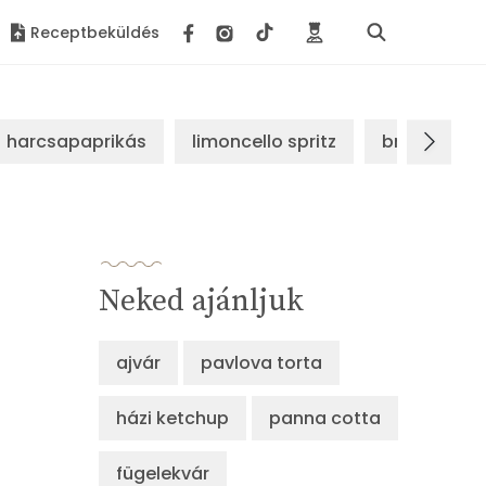
Receptbeküldés
harcsapaprikás
limoncello spritz
brassói sz
Neked ajánljuk
ajvár
pavlova torta
házi ketchup
panna cotta
fügelekvár