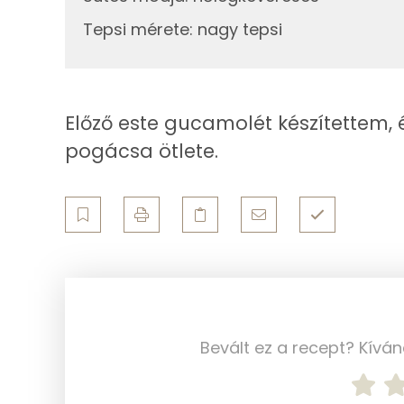
Magnézium
Tepsi mérete
:
nagy tepsi
Foszfor
Nátrium
Előző este gucamolét készítettem, é
Réz
pogácsa ötlete.
Mangán
Szénhidrát
Összesen
Cukor
Élelmi rost
Bevált ez a recept? Kívá