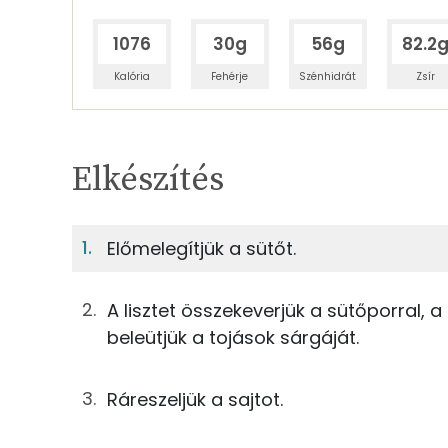
1076
30g
56g
82.2
Kalória
Fehérje
Szénhidrát
Zsír
Egy adagban
4
TÁPANYAGTARTALOM
Elkészítés
10%
Fehérje
S
Egy adagban
4
Előmelegítjük a sütőt.
10%
19%
63g
finomliszt
Fehérje
Szénhidrát
A lisztet összekeverjük a sütőporral,
3g
sütőpor
beleütjük a tojások sárgáját.
TOP ásványi anyagok
41g
tojás
Ráreszeljük a sajtot.
Kálcium
63g
vaj
Foszfor