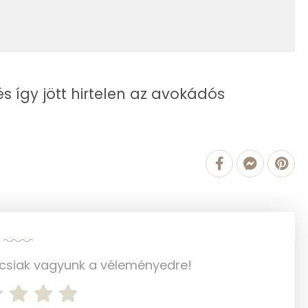
56 mg
716 mg
668 mg
s így jött hirtelen az avokádós
0 mg
1 mg
56 g
3 mg
ncsiak vagyunk a véleményedre!
5 mg