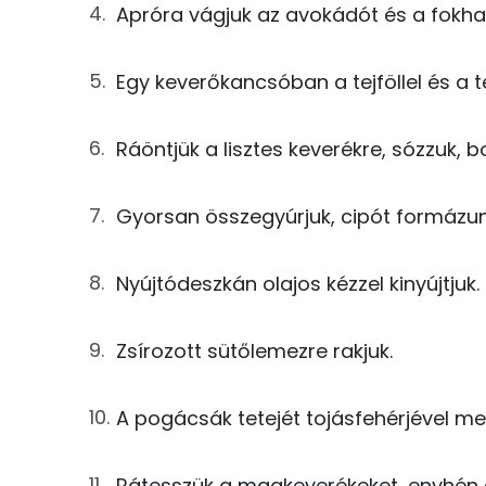
Apróra vágjuk az avokádót és a fokh
0g
só
Nátrium
0g
bors
Egy keverőkancsóban a tejföllel és a te
Magnézium
63g
sajt
Szelén
Ráöntjük a lisztes keverékre, sózzuk, b
48g
avokádó
Gyorsan összegyúrjuk, cipót formázun
2g
fokhagyma
Fehérje
25g
tej
Nyújtódeszkán olajos kézzel kinyújtjuk
Összesen
19g
tejföl
Zsírozott sütőlemezre rakjuk.
Zsír
10g
tojásfehérje
Összesen
A pogácsák tetejét tojásfehérjével me
3g
tökmag
Telített zsírsav
Rátesszük a magkeverékeket, enyhén