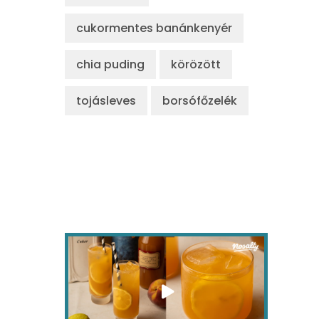
cukormentes banánkenyér
chia puding
körözött
tojásleves
borsófőzelék