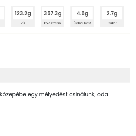
g
123.2g
357.3g
4.6g
2.7g
Víz
Koleszterin
Élelmi Rost
Cukor
 adagban
100 grammban
19%
28%
zénhidrát
Zsír
 adagban
100 grammban
28%
42%
228 kcal
Zsír
Víz
 a közepébe egy mélyedést csinálunk, oda
2 kcal
TOP vitaminok
52 kcal
Kolin:
448 kcal
C vitamin: