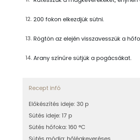
Összesen
Egyszeresen telítetlen zsírsav:
200 fokon elkezdjük sütni.
Többszörösen telítetlen zsírsav
Koleszterin
Rögtön az elején visszavesszük a hőfok
Ásványi anyagok
Arany színűre sütjük a pogácsákat.
Összesen
Cink
Recept infó
Szelén
Előkészítés ideje
:
30 p
Kálcium
Sütés ideje
:
17 p
Vas
Sütés hőfoka
:
160 °C
Sütés módja
:
hőlégkeveréses