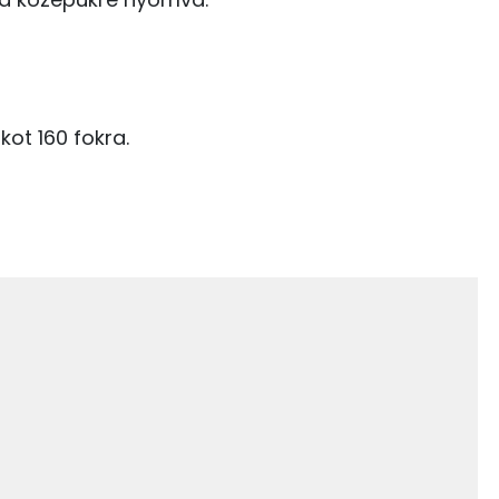
1076 kcal
26 g
4 g
357 mg
ot 160 fokra.
2221.1 g
3 mg
45 mg
729 mg
2 mg