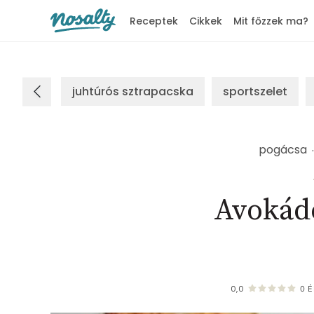
Receptek
Cikkek
Mit főzzek ma?
Nosalty
juhtúrós sztrapacska
sportszelet
pogácsa
Avokád
0,0
0
É