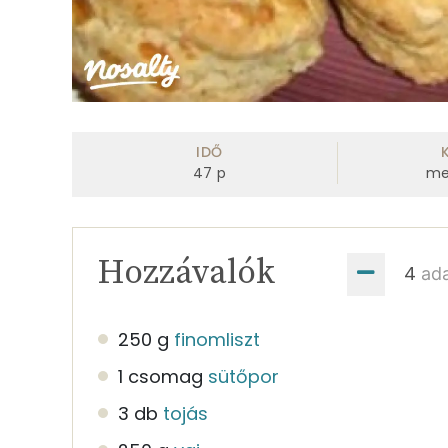
IDŐ
47
p
me
Hozzávalók
ad
250 g
finomliszt
1 csomag
sütőpor
3 db
tojás