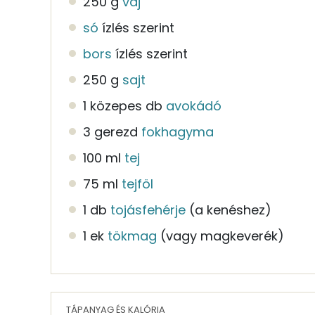
250 g
vaj
só
ízlés szerint
bors
ízlés szerint
250 g
sajt
1 közepes db
avokádó
3 gerezd
fokhagyma
100 ml
tej
75 ml
tejföl
1 db
tojásfehérje
(a kenéshez)
1 ek
tökmag
(vagy magkeverék)
TÁPANYAG ÉS KALÓRIA