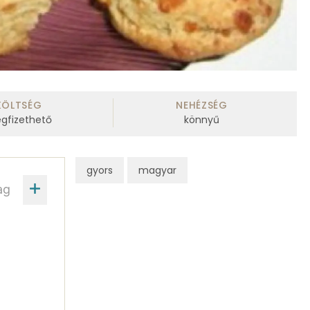
KÖLTSÉG
NEHÉZSÉG
gfizethető
könnyű
gyors
magyar
ag