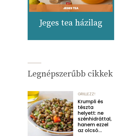
Jeges tea házilag
Legnépszerűbb cikkek
GRILLEZZ!
Krumpli és
tészta
helyett: ne
szénhidráttal,
hanem ezzel
az olcsó...