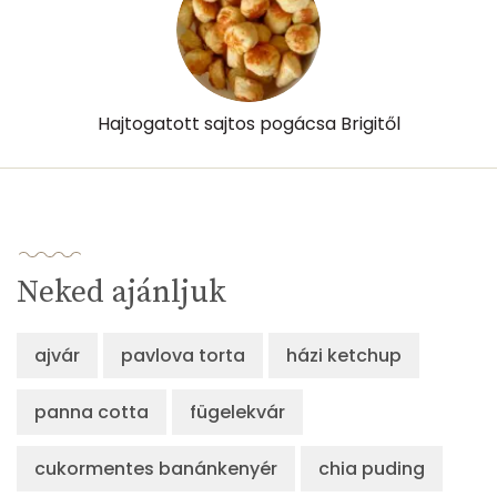
Hajtogatott sajtos pogácsa Brigitől
Neked ajánljuk
ajvár
pavlova torta
házi ketchup
panna cotta
fügelekvár
cukormentes banánkenyér
chia puding