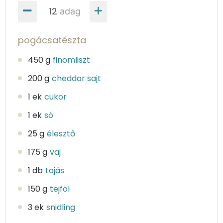
adag
pogácsatészta
450 g
finomliszt
200 g
cheddar sajt
1 ek
cukor
1 ek
só
25 g
élesztő
175 g
vaj
1 db
tojás
150 g
tejföl
3 ek
snidling