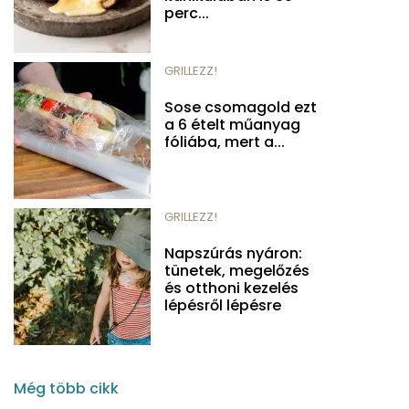
perc...
GRILLEZZ!
Sose csomagold ezt
a 6 ételt műanyag
fóliába, mert a...
GRILLEZZ!
Napszúrás nyáron:
tünetek, megelőzés
és otthoni kezelés
lépésről lépésre
Még több cikk