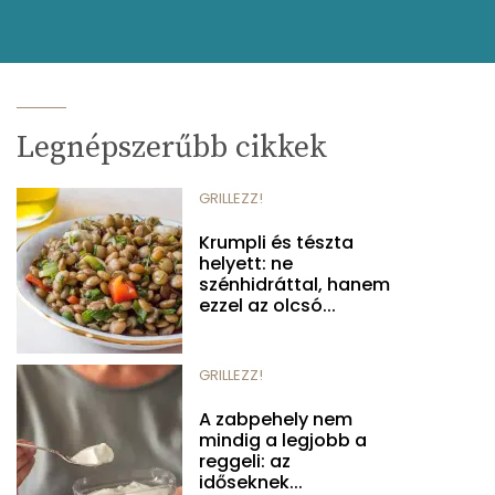
Legnépszerűbb cikkek
GRILLEZZ!
Krumpli és tészta
helyett: ne
szénhidráttal, hanem
ezzel az olcsó...
GRILLEZZ!
A zabpehely nem
mindig a legjobb a
reggeli: az
időseknek...