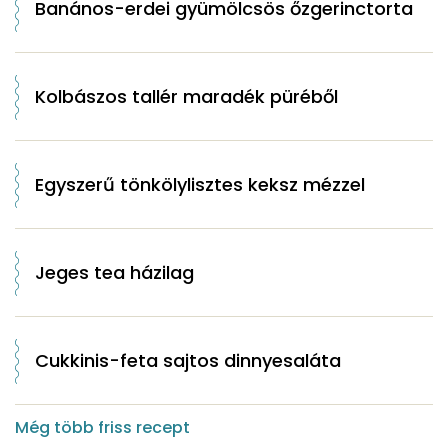
Banános-erdei gyümölcsös őzgerinctorta
Kolbászos tallér maradék püréből
Egyszerű tönkölylisztes keksz mézzel
Jeges tea házilag
Cukkinis-feta sajtos dinnyesaláta
Még több friss recept