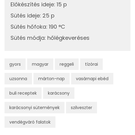
Egyszeresen telítetlen zsírsav:
7 g
Előkészítés ideje
:
15 p
Sütés ideje
:
25 p
Többszörösen telítetlen zsírsav
1 g
Sütés hőfoka
:
190 °C
Koleszterin
93 mg
Sütés módja
:
hőlégkeveréses
Ásványi anyagok
Összesen
977 g
gyors
magyar
reggeli
tízórai
Cink
2 mg
uzsonna
márton-nap
vasárnapi ebéd
Szelén
23 mg
buli receptek
karácsony
Kálcium
205 mg
karácsonyi sütemények
szilveszter
Vas
1 mg
vendégváró falatok
Magnézium
19 mg