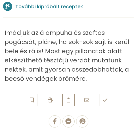
További kipróbált receptek
Foszfor
191 mg
Nátrium
537 mg
Imádjuk az álompuha és szaftos
Réz
0 mg
pogácsát, pláne, ha sok-sok sajt is kerül
bele és rá is! Most egy pillanatok alatt
Mangán
0 mg
elkészíthető tésztájú verziót mutatunk
nektek, amit gyorsan összedobhattok, a
Szénhidrát
beeső vendégek örömére.
Összesen
31.3 g
Cukor
2 mg
Élelmi rost
1 mg
Víz