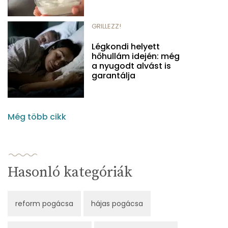
GRILLEZZ!
Légkondi helyett
hőhullám idején: még
a nyugodt alvást is
garantálja
Még több cikk
Hasonló kategóriák
reform pogácsa
hájas pogácsa