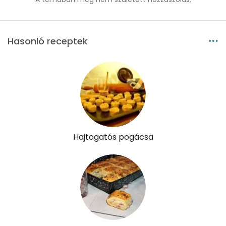
K vitamin:
4 micro
Tiamin - B1 vitamin:
0 mg
Hasonló receptek
Riboflavin - B2 vitamin:
0 mg
Niacin - B3 vitamin:
1 mg
Pantoténsav - B5 vitamin:
0 mg
Folsav - B9-vitamin:
39 micro
Hajtogatós pogácsa
Kolin:
38 mg
Retinol - A vitamin:
208 micro
α-karotin
0 micro
β-karotin
67 micro