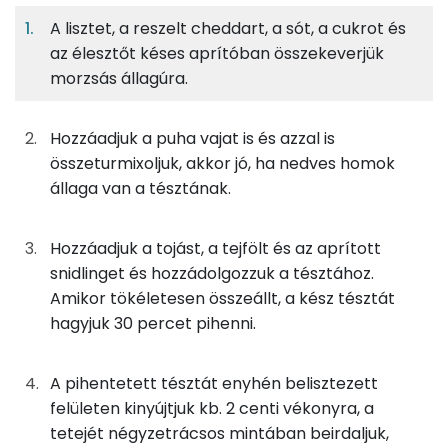
adagban
adagban
grammban
A lisztet, a reszelt cheddart, a sót, a cukrot és
az élesztőt késes aprítóban összekeverjük
pogácsatészta
11%
31%
24%
33%
morzsás állagúra.
Fehérje
Szénhidrát
Zsír
Víz
38g
finomliszt
137 kcal
TOP ásványi anyagok
Hozzáadjuk a puha vajat is és azzal is
17g
cheddar sajt
67 kcal
Nátrium
összeturmixoljuk, akkor jó, ha nedves homok
állaga van a tésztának.
1g
cukor
3 kcal
Kálcium
1g
só
0 kcal
Foszfor
Hozzáadjuk a tojást, a tejfölt és az aprított
snidlinget és hozzádolgozzuk a tésztához.
2g
élesztő
2 kcal
Szelén
Amikor tökéletesen összeállt, a kész tésztát
hagyjuk 30 percet pihenni.
15g
vaj
105 kcal
Magnézium
5g
tojás
6 kcal
TOP vitaminok
A pihentetett tésztát enyhén belisztezett
felületen kinyújtjuk kb. 2 centi vékonyra, a
Kolin:
13g
tejföl
25 kcal
tetejét négyzetrácsos mintában beirdaljuk,