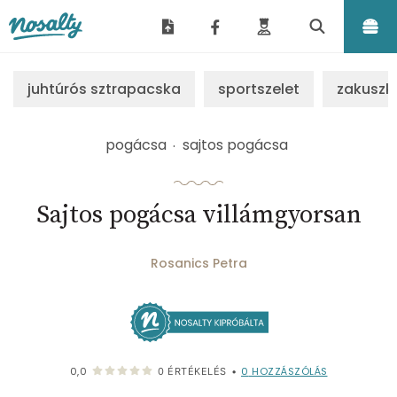
Nosalty
juhtúrós sztrapacska
sportszelet
zakuszk
pogácsa
sajtos pogácsa
Sajtos pogácsa villámgyorsan
Rosanics Petra
0
HOZZÁSZÓLÁS
0,0
0
ÉRTÉKELÉS
•