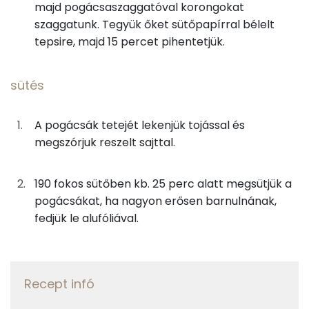
majd pogácsaszaggatóval korongokat
Niacin - B3 vitamin:
1g
snidling
0 kcal
szaggatunk. Tegyük őket sütőpapírral bélelt
tepsire, majd 15 percet pihentetjük.
E vitamin:
sütés
C vitamin:
sütés
5g
tojás
6 kcal
A vitamin (RAE):
8g
cheddar sajt
34 kcal
A pogácsák tetejét lekenjük tojással és
megszórjuk reszelt sajttal.
Fehérje
Összesen
385 kcal
Összesen
11.2 g
190 fokos sütőben kb. 25 perc alatt megsütjük a
pogácsákat, ha nagyon erősen barnulnának,
fedjük le alufóliával.
Zsír
Összesen
23.8 g
Recept infó
Telített zsírsav
14 g