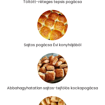
Töltött-réteges tepsis pogácsa
β-crypt
1 micro
Likopin
0 micro
Lut-zea
50 micro
Összesen
385 kcal
Sajtos pogácsa Évi konyhájából
Abbahagyhatatlan sajtos-tejfölös kockapogácsa