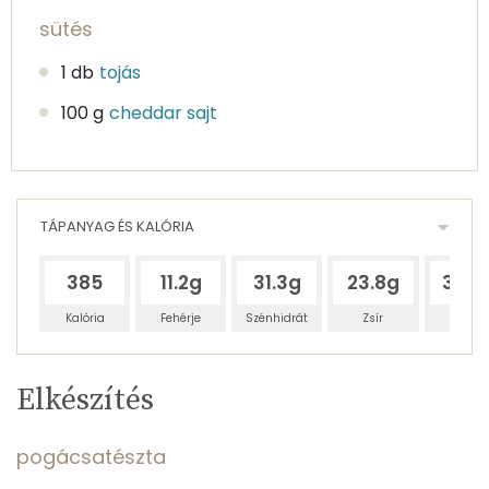
sütés
1 db
tojás
100 g
cheddar sajt
TÁPANYAG ÉS KALÓRIA
385
11.2g
31.3g
23.8g
33.4
Kalória
Fehérje
Szénhidrát
Zsír
Víz
Egy
12
100
Elkészítés
adagban
adagban
grammban
TÁPANYAGTARTALOM
pogácsatészta
11%
31%
24%
Egy
12
100
Fehérje
Szénhidrát
Zsír