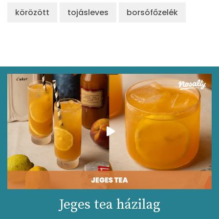
körözött
tojásleves
borsófőzelék
Jeges tea házilag