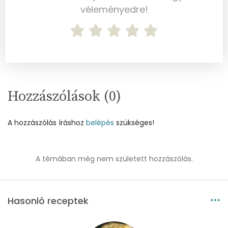
véleményedre!
Réz
0 mg
Mangán
1 mg
Szénhidrát
Összesen
71.9 g
Hozzászólások (
0
)
Cukor
5 mg
A hozzászólás íráshoz
belépés
szükséges!
Élelmi rost
3 mg
A témában még nem született hozzászólás.
Víz
Összesen
50 g
Hasonló receptek
Vitaminok