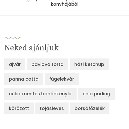
konyhájából
Lut-zea
88 micro
Összesen
798 kcal
Neked ajánljuk
ajvár
pavlova torta
házi ketchup
panna cotta
fügelekvár
cukormentes banánkenyér
chia puding
körözött
tojásleves
borsófőzelék