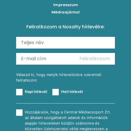
Impresszum
Roston csirkemell
Sült paprikás alfredo
Kukoricás tortilla
Torták
Médiaajánlat
Amerikai palacsinta
Paprikás-juhtúrós hajtovány
Csirkés-kukoricás pite
Tésztareceptek
Feliratkozom a Nosalty hírlevélre:
Carbonara
Shakshuka
Mexikói húsleves kukorica salsával
Saláták
Ratatouille
Almás-kéksajtos kukoricasaláta
Köretek
Mexikói kukoricasaláta
Reggeli receptek
Feliratkozom
További receptkategóriák
Válaszd ki, hogy melyik hírlevelünkre szeretnél
felíratkozni:
Napi hírlevél
Heti hírlevél
Hozzájárulok, hogy a Central Médiacsoport Zrt.
az általam szolgáltatott adatok és információk
alapján hírleveleket küldjön számomra és
közvetlen üzletszerzési céllal megkeressen a