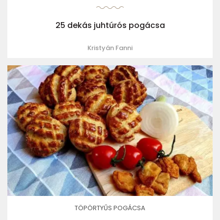
25 dekás juhtúrós pogácsa
Kristyán Fanni
TÖPÖRTYŰS POGÁCSA