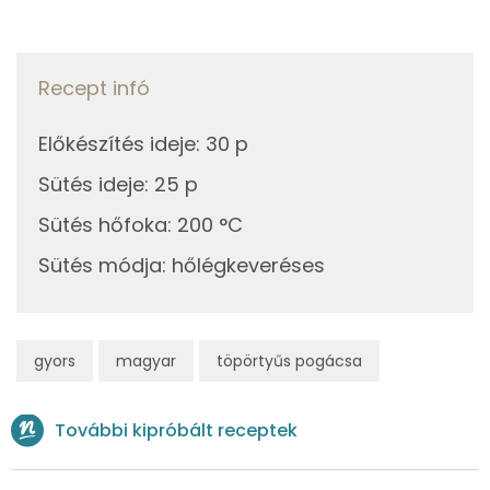
Tiamin - B1 vitamin:
Riboflavin - B2 vitamin:
Recept infó
Fehérje
Előkészítés ideje
:
30 p
Összesen
18.7 g
Sütés ideje
:
25 p
Sütés hőfoka
:
200 °C
Zsír
Sütés módja
:
hőlégkeveréses
Összesen
47.7 g
Telített zsírsav
2 g
gyors
magyar
töpörtyűs pogácsa
Egyszeresen telítetlen zsírsav:
4 g
További kipróbált receptek
Többszörösen telítetlen zsírsav
2 g