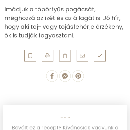
Koleszterin
72 mg
Imádjuk a töpörtyűs pogácsát,
méghozzá az ízét és az állagát is. Jó hír,
Ásványi anyagok
hogy aki tej- vagy tojásfehérje érzékeny,
Összesen
1475.8 g
ők is tudják fogyasztani.
Cink
2 mg
Szelén
33 mg
Kálcium
63 mg
Vas
2 mg
Magnézium
26 mg
Foszfor
163 mg
Nátrium
1187 mg
Bevált ez a recept? Kíváncsiak vagyunk a