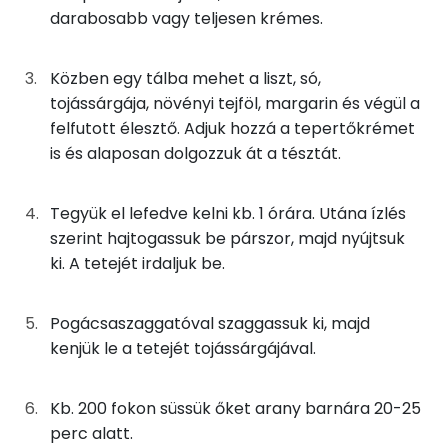
TOP ásványi anyagok
50g
tepertő
379 kcal
darabosabb vagy teljesen krémes.
Nátrium
7g
tejmentes margarin
48 kcal
Közben egy tálba mehet a liszt, só,
Foszfor
tojássárgája, növényi tejföl, margarin és végül a
7g
tojássárgája
21 kcal
felfutott élesztő. Adjuk hozzá a tepertőkrémet
Kálcium
is és alaposan dolgozzuk át a tésztát.
33g
növényi tej
16 kcal
Szelén
7g
növényi tejföl
9 kcal
Tegyük el lefedve kelni kb. 1 órára. Utána ízlés
Magnézium
szerint hajtogassuk be párszor, majd nyújtsuk
3g
só
0 kcal
ki. A tetejét irdaljuk be.
TOP vitaminok
8g
friss élesztő
9 kcal
Kolin:
Pogácsaszaggatóval szaggassuk ki, majd
3g
cukor
13 kcal
kenjük le a tetejét tojássárgájával.
Niacin - B3 vitamin:
Összesen
798 kcal
Kb. 200 fokon süssük őket arany barnára 20-25
E vitamin:
perc alatt.