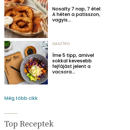
Nosalty 7 nap, 7 étel:
A héten a patisszon,
vagyis...
GASZTRO
Íme 5 tipp, amivel
sokkal kevesebb
fejfájást jelent a
vacsora...
Még több cikk
Top Receptek