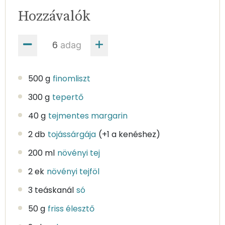
Hozzávalók
adag
500 g
finomliszt
300 g
tepertő
40 g
tejmentes margarin
2 db
tojássárgája
(+1 a kenéshez)
200 ml
növényi tej
2 ek
növényi tejföl
3 teáskanál
só
50 g
friss élesztő