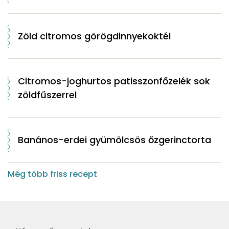
Zöld citromos görögdinnyekoktél
Citromos-joghurtos patisszonfőzelék sok
zöldfűszerrel
Banános-erdei gyümölcsös őzgerinctorta
Még több friss recept