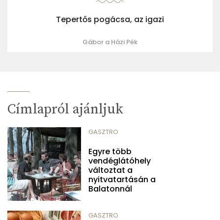
Tepertős pogácsa, az igazi
Gábor a Házi Pék
Címlapról ajánljuk
GASZTRO
Egyre több
vendéglátóhely
változtat a
nyitvatartásán a
Balatonnál
GASZTRO