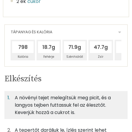
2 ek
cukor
TÁPANYAG ÉS KALÓRIA
798
18.7g
71.9g
47.7g
50g
Kalória
Fehérje
Szénhidrát
Zsír
Víz
Egy
6
100
Elkészítés
adagban
adagban
grammban
TÁPANYAGTARTALOM
A növényi tejet melegítsük meg picit, és a
10%
38%
25%
Egy
6
100
Fehérje
Szénhidrát
Zsír
adagban
adagban
grammban
langyos tejben futtassuk fel az élesztőt.
Keverjük hozzá a cukrot is.
10%
38%
25%
26%
83g
finomliszt
303 kcal
Fehérje
Szénhidrát
Zsír
Víz
A tepertőt daráljuk le, ízlés szerint lehet