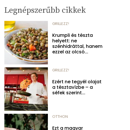
Legnépszerűbb cikkek
GRILLEZZ!
Krumpli és tészta
helyett: ne
szénhidráttal, hanem
ezzel az olcsó...
GRILLEZZ!
Ezért ne tegyél olajat
a tésztavízbe – a
séfek szerint...
OTTHON
Ezt a magyar