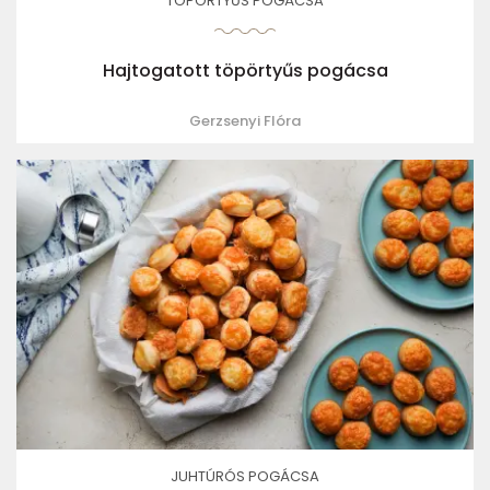
TÖPÖRTYŰS POGÁCSA
Hajtogatott töpörtyűs pogácsa
Gerzsenyi Flóra
JUHTÚRÓS POGÁCSA