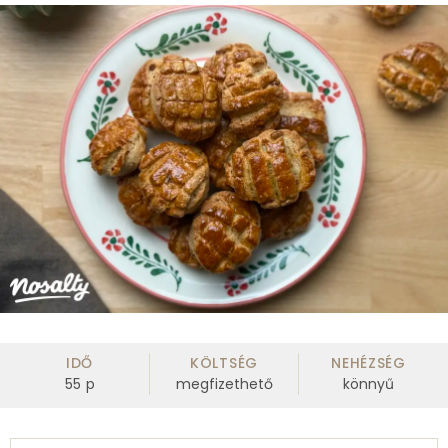
IDŐ
KÖLTSÉG
NEHÉZSÉG
55
p
megfizethető
könnyű