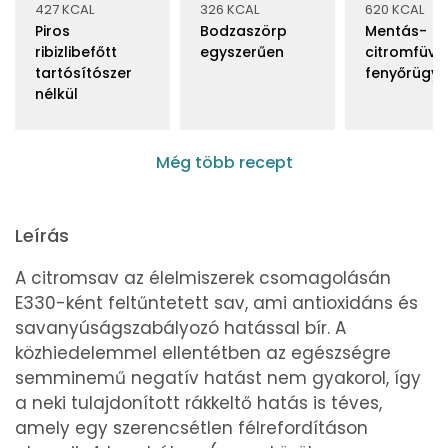
427 KCAL
326 KCAL
620 KCAL
Piros
Bodzaszörp
Mentás-
ribizlibefőtt
egyszerűen
citromfüve
tartósítószer
fenyőrügys
nélkül
Még több recept
Leírás
A citromsav az élelmiszerek csomagolásán
E330-ként feltűntetett sav, ami antioxidáns és
savanyúságszabályozó hatással bír. A
közhiedelemmel ellentétben az egészségre
semminemű negatív hatást nem gyakorol, így
a neki tulajdonított rákkeltő hatás is téves,
amely egy szerencsétlen félrefordításon