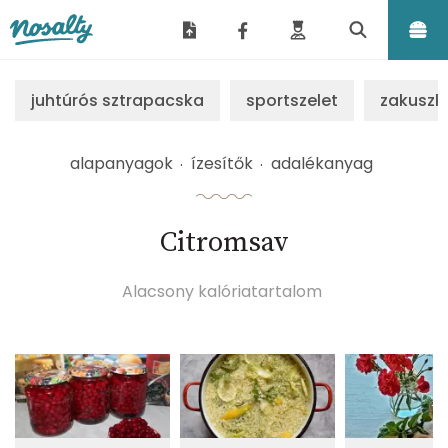
Nosalty
juhtúrós sztrapacska
sportszelet
zakuszk
alapanyagok
ízesítők
adalékanyag
Citromsav
Alacsony kalóriatartalom