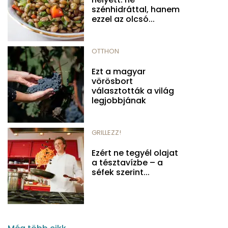
szénhidráttal, hanem
ezzel az olcsó...
OTTHON
Ezt a magyar
vörösbort
választották a világ
legjobbjának
GRILLEZZ!
Ezért ne tegyél olajat
a tésztavízbe – a
séfek szerint...