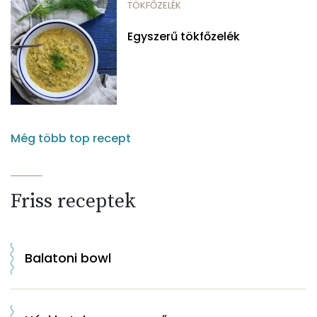
TÖKFŐZELÉK
Egyszerű tökfőzelék
Még több top recept
Friss receptek
Balatoni bowl