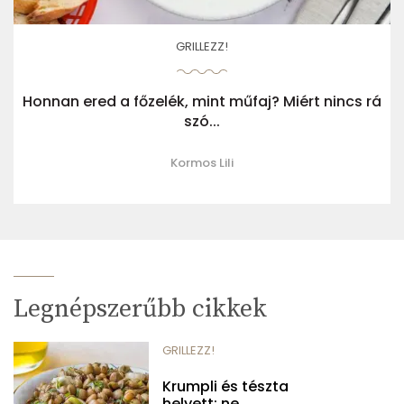
GRILLEZZ!
Honnan ered a főzelék, mint műfaj? Miért nincs rá
szó...
Kormos Lili
Legnépszerűbb cikkek
GRILLEZZ!
Krumpli és tészta
helyett: ne