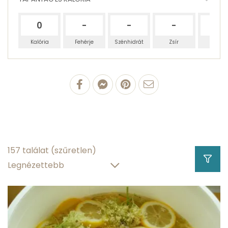
0
-
-
-
-
Kalória
Fehérje
Szénhidrát
Zsír
Víz
100 g Citromsav
0 g
fehérjetartalom
0 g
zsírtartalom
157 találat
(szűretlen)
0 g
szénhidráttartalom
0 g
víztartalom