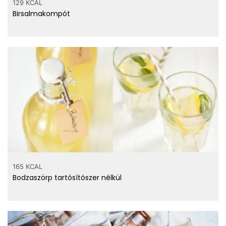
129 KCAL
Birsalmakompót
vitaminok
165 KCAL
Bodzaszörp tartósítószer nélkül