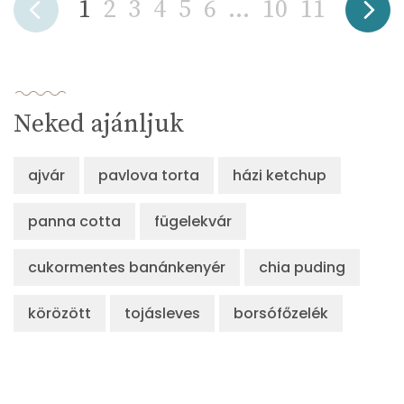
1
2
3
4
5
6
...
10
11
Neked ajánljuk
ajvár
pavlova torta
házi ketchup
panna cotta
fügelekvár
cukormentes banánkenyér
chia puding
körözött
tojásleves
borsófőzelék