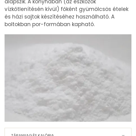
alapszik. A konyhában (az eszközök
vízkőtlenítésén kívül) főként gyümölcsös ételek
és házi sajtok készítéséhez használható. A
boltokban por-formában kapható.
TÁPANYAG ÉS KALÓRIA