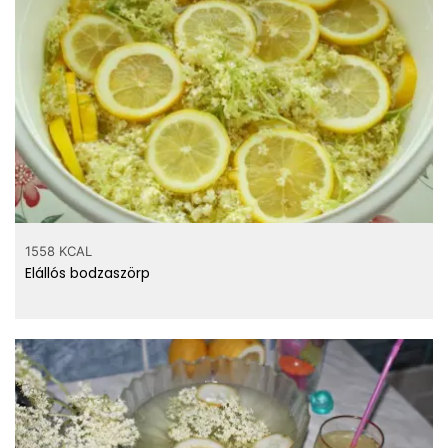
Hány kalória
gramm
citromsav?
1558 KCAL
Elállós bodzaszörp
Számold ki!
Top ásványi anyagok