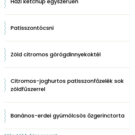
Házi ketchup egyszerűen
Patisszontócsni
Zöld citromos görögdinnyekoktél
Citromos-joghurtos patisszonfőzelék sok
zöldfűszerrel
Banános-erdei gyümölcsös őzgerinctorta