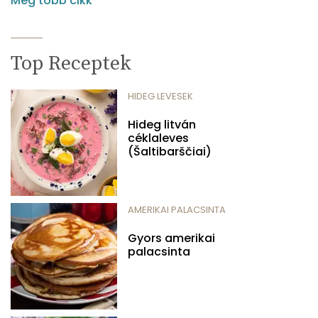
Még több cikk
Top Receptek
HIDEG LEVESEK
Hideg litván
céklaleves
(Šaltibarščiai)
AMERIKAI PALACSINTA
Gyors amerikai
palacsinta