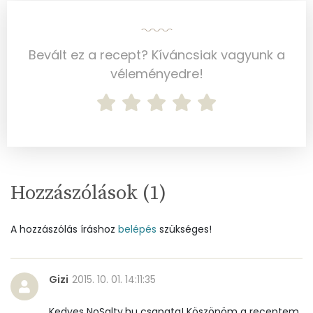
Réz
1 mg
Mangán
3 mg
Bevált ez a recept? Kíváncsiak vagyunk a
véleményedre!
Szénhidrát
Összesen
119.3 g
Cukor
12 mg
Hozzászólások (
1
)
Élelmi rost
27 mg
A hozzászólás íráshoz
belépés
szükséges!
Víz
Összesen
290 g
Gizi
2015. 10. 01. 14:11:35
Vitaminok
Kedves NoSalty.hu csapata! Köszönöm a receptem