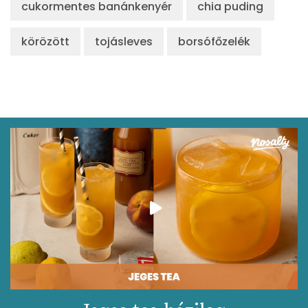
cukormentes banánkenyér
chia puding
körözött
tojásleves
borsófőzelék