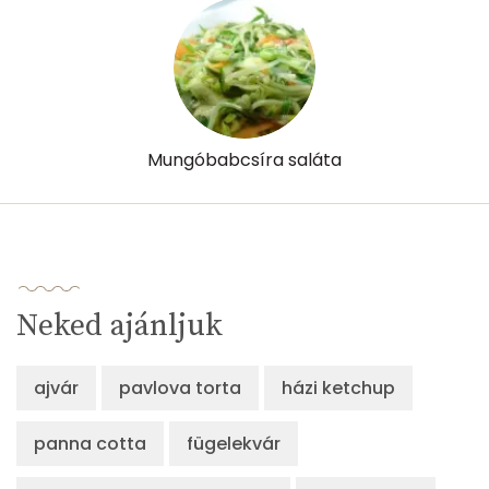
Lut-zea
1465 micro
Összesen
663 kcal
Mungóbabcsíra saláta
Neked ajánljuk
ajvár
pavlova torta
házi ketchup
panna cotta
fügelekvár