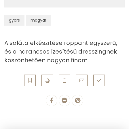
Koleszterin
0 mg
Ásványi anyagok
gyors
magyar
Összesen
1048 g
A saláta elkészítése roppant egyszerű,
Cink
4 mg
és a narancsos ízesítésű dresszingnek
Szelén
39 mg
köszönhetően nagyon finom.
Kálcium
358 mg
Vas
10 mg
Magnézium
214 mg
Foszfor
362 mg
Nátrium
58 mg