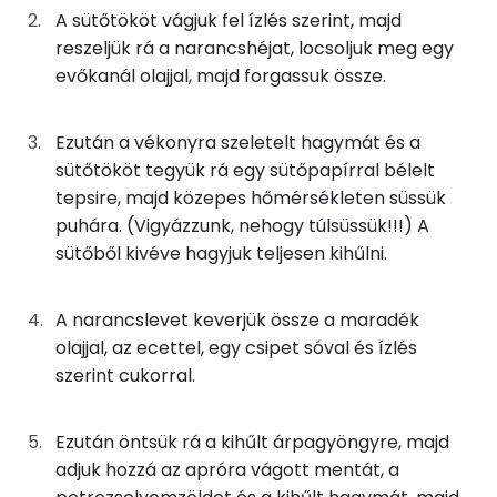
TOP ásványi anyagok
150g
sütőtök
57 kcal
A sütőtököt vágjuk fel ízlés szerint, majd
reszeljük rá a narancshéjat, locsoljuk meg egy
Foszfor
3g
narancshéj
3 kcal
evőkanál olajjal, majd forgassuk össze.
Kálcium
45g
narancslé
21 kcal
Ezután a vékonyra szeletelt hagymát és a
Magnézium
sütőtököt tegyük rá egy sütőpapírral bélelt
3g
fehérborecet
0 kcal
tepsire, majd közepes hőmérsékleten süssük
Nátrium
15g
földimogyoró olaj
133 kcal
puhára. (Vigyázzunk, nehogy túlsüssük!!!) A
sütőből kivéve hagyjuk teljesen kihűlni.
Szelén
45g
vöröshagyma
16 kcal
TOP vitaminok
A narancslevet keverjük össze a maradék
90g
menta
63 kcal
olajjal, az ecettel, egy csipet sóval és ízlés
C vitamin:
szerint cukorral.
23g
petrezselyem
8 kcal
Kolin:
0g
só
0 kcal
Ezután öntsük rá a kihűlt árpagyöngyre, majd
Niacin - B3 vitamin:
adjuk hozzá az apróra vágott mentát, a
3g
cukor
10 kcal