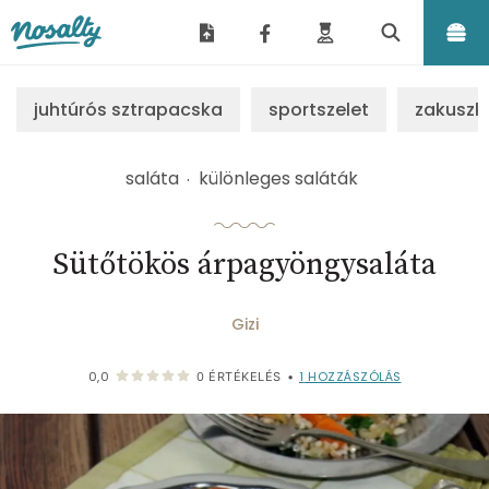
Nosalty
juhtúrós sztrapacska
sportszelet
zakuszk
saláta
különleges saláták
Sütőtökös árpagyöngysaláta
Gizi
1
HOZZÁSZÓLÁS
0,0
0
ÉRTÉKELÉS
•