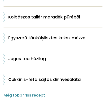
Kolbászos tallér maradék püréből
Egyszerű tönkölylisztes keksz mézzel
Jeges tea házilag
Cukkinis-feta sajtos dinnyesaláta
Még több friss recept