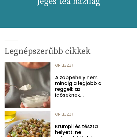
Jeges tea házilag
Legnépszerűbb cikkek
GRILLEZZ!
A zabpehely nem
mindig a legjobb a
reggeli: az
időseknek...
GRILLEZZ!
Krumpli és tészta
helyett: ne