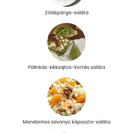
Riboflavin - B2 vitamin:
0 mg
Zöldspárga-saláta
Niacin - B3 vitamin:
8 mg
Pantoténsav - B5 vitamin:
0 mg
Folsav - B9-vitamin:
213 micro
Kolin:
46 mg
Pálinkás-kéksajtos-körtés saláta
Retinol - A vitamin:
0 micro
α-karotin
1053 micro
β-karotin
6488 micro
β-crypt
4440 micro
Mandarinos savanyú káposzta-saláta
Likopin
0 micro