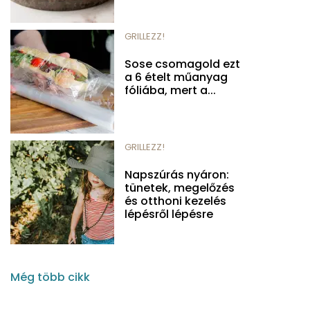
GRILLEZZ!
Sose csomagold ezt
a 6 ételt műanyag
fóliába, mert a...
GRILLEZZ!
Napszúrás nyáron:
tünetek, megelőzés
és otthoni kezelés
lépésről lépésre
Még több cikk