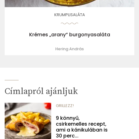
KRUMPLISALÁTA
Krémes „arany” burgonyasaláta
Hering András
Címlapról ajánljuk
GRILLEZZ!
9 könnyű,
csirkemelles recept,
ami a kánikulában is
30 perc...