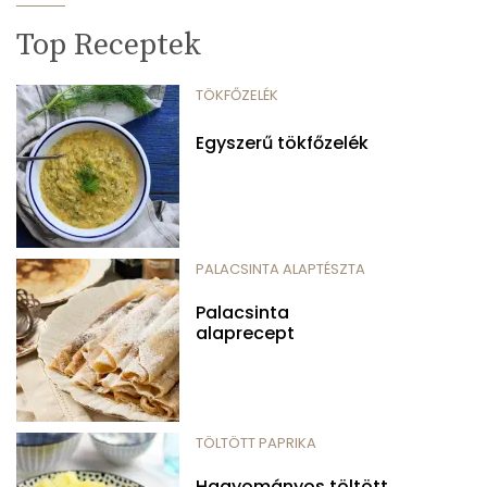
Top Receptek
TÖKFŐZELÉK
Egyszerű tökfőzelék
PALACSINTA ALAPTÉSZTA
Palacsinta
alaprecept
TÖLTÖTT PAPRIKA
Hagyományos töltött