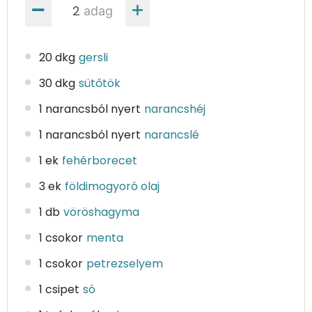
adag
20 dkg
gersli
30 dkg
sütőtök
1 narancsból nyert
narancshéj
1 narancsból nyert
narancslé
1 ek
fehérborecet
3 ek
földimogyoró olaj
1 db
vöröshagyma
1 csokor
menta
1 csokor
petrezselyem
1 csipet
só