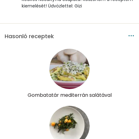
kiemelését! Üdvözlettel: Gizi
Összesen
0
A vitamin (RAE):
962 micro
Hasonló receptek
B6 vitamin:
1 mg
B12 Vitamin:
0 micro
E vitamin:
4 mg
C vitamin:
106 mg
Gombatatár mediterrán salátával
D vitamin:
0 micro
K vitamin:
373 micro
Tiamin - B1 vitamin:
0 mg