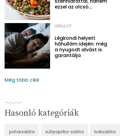
szénhidráttal, hanem
ezzel az olcsó...
GRILLEZZ!
Légkondi helyett
hőhullám idején: még
a nyugodt alvást is
garantálja
Még több cikk
Hasonló kategóriák
pohársaláta
sültpaprika-saláta
babsaláta