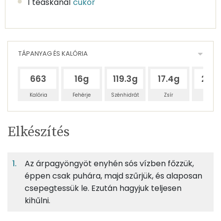
1 teáskanál
cukor
TÁPANYAG ÉS KALÓRIA
663
16g
119.3g
17.4g
290
Kalória
Fehérje
Szénhidrát
Zsír
Víz
Egy
2
100
Elkészítés
adagban
adagban
grammban
TÁPANYAGTARTALOM
Az árpagyöngyöt enyhén sós vízben főzzük,
4%
27%
4%
Egy
2
100
Fehérje
Szénhidrát
Zsír
adagban
adagban
grammban
éppen csak puhára, majd szűrjük, és alaposan
csepegtessük le. Ezután hagyjuk teljesen
kihűlni.
4%
27%
4%
66%
100g
gersli
352 kcal
Fehérje
Szénhidrát
Zsír
Víz