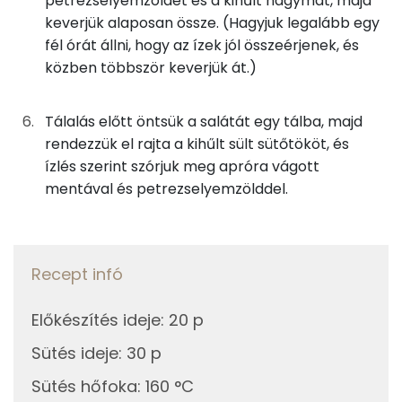
petrezselyemzöldet és a kihűlt hagymát, majd
β-karotin
keverjük alaposan össze. (Hagyjuk legalább egy
Összesen
663 kcal
fél órát állni, hogy az ízek jól összeérjenek, és
E vitamin:
közben többször keverjük át.)
Fehérje
Tálalás előtt öntsük a salátát egy tálba, majd
Összesen
16 g
rendezzük el rajta a kihűlt sült sütőtököt, és
ízlés szerint szórjuk meg apróra vágott
mentával és petrezselyemzölddel.
Zsír
Összesen
17.4 g
Recept infó
Telített zsírsav
3 g
Előkészítés ideje
:
20 p
Egyszeresen telítetlen zsírsav:
7 g
Sütés ideje
:
30 p
Többszörösen telítetlen zsírsav
6 g
Sütés hőfoka
:
160 °C