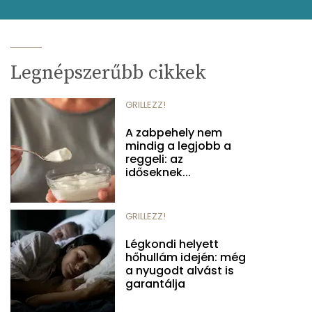
Legnépszerűbb cikkek
GRILLEZZ!
A zabpehely nem
mindig a legjobb a
reggeli: az
időseknek...
GRILLEZZ!
Légkondi helyett
hőhullám idején: még
a nyugodt alvást is
garantálja