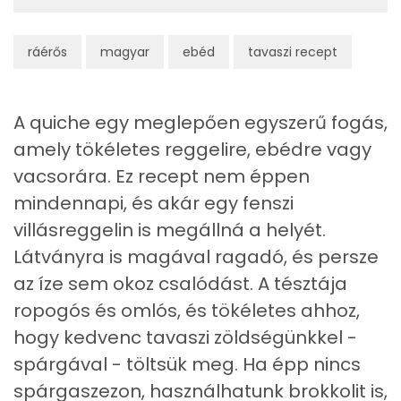
Nátrium
2615 mg
ráérős
magyar
ebéd
tavaszi recept
Réz
1 mg
Mangán
0 mg
A quiche egy meglepően egyszerű fogás,
amely tökéletes reggelire, ebédre vagy
Szénhidrát
vacsorára. Ez recept nem éppen
Összesen
216.1 g
mindennapi, és akár egy fenszi
villásreggelin is megállná a helyét.
Cukor
23 mg
Látványra is magával ragadó, és persze
Élelmi rost
8 mg
az íze sem okoz csalódást. A tésztája
ropogós és omlós, és tökéletes ahhoz,
Víz
hogy kedvenc tavaszi zöldségünkkel -
spárgával - töltsük meg. Ha épp nincs
Összesen
674 g
spárgaszezon, használhatunk brokkolit is,