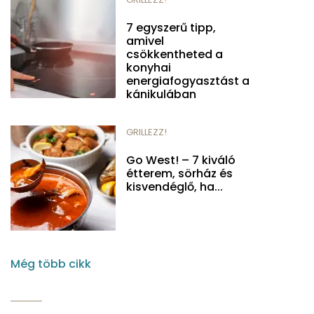
7 egyszerű tipp,
amivel
csökkentheted a
konyhai
energiafogyasztást a
kánikulában
GRILLEZZ!
Go West! – 7 kiváló
étterem, sörház és
kisvendéglő, ha...
Még több cikk