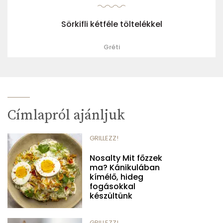
Sörkifli kétféle töltelékkel
Gréti
Címlapról ajánljuk
GRILLEZZ!
Nosalty Mit főzzek
ma? Kánikulában
kímélő, hideg
fogásokkal
készültünk
GRILLEZZ!