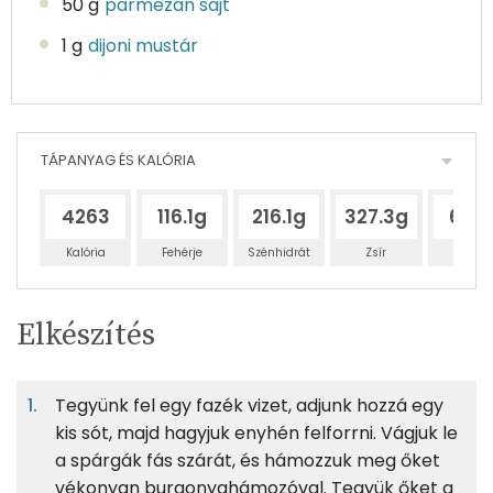
50 g
parmezán sajt
1 g
dijoni mustár
TÁPANYAG ÉS KALÓRIA
4263
116.1g
216.1g
327.3g
674
Kalória
Fehérje
Szénhidrát
Zsír
Víz
Egy
1
100
Elkészítés
adagban
adagban
grammban
TÁPANYAGTARTALOM
Tegyünk fel egy fazék vizet, adjunk hozzá egy
9%
16%
25%
Egy
1
100
Fehérje
Szénhidrát
Zsír
adagban
adagban
grammban
kis sót, majd hagyjuk enyhén felforrni. Vágjuk le
a spárgák fás szárát, és hámozzuk meg őket
vékonyan burgonyahámozóval. Tegyük őket a
9%
16%
25%
51%