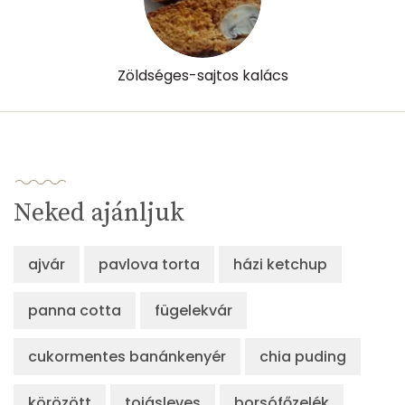
Zöldséges-sajtos kalács
Neked ajánljuk
ajvár
pavlova torta
házi ketchup
panna cotta
fügelekvár
cukormentes banánkenyér
chia puding
körözött
tojásleves
borsófőzelék