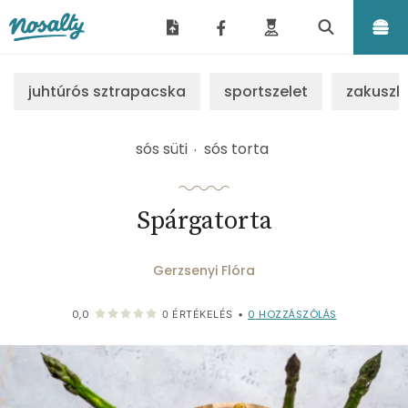
Nosalty
juhtúrós sztrapacska
sportszelet
zakuszk
sós süti
sós torta
Spárgatorta
Gerzsenyi Flóra
0
HOZZÁSZÓLÁS
0,0
0
ÉRTÉKELÉS
•