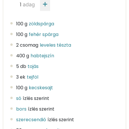
adag
100 g
zöldspárga
100 g
fehér spárga
2 csomag
leveles tészta
400 g
habtejszín
5 db
tojás
3 ek
tejföl
100 g
kecskesajt
só
ízlés szerint
bors
ízlés szerint
szerecsendió
ízlés szerint