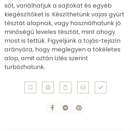
sőt, variálhatjuk a sajtokat és egyéb
Vitaminok
kiegészítőket is. Készíthetünk vajas gyúrt
tésztát alapnak, vagy használhatunk jó
Összesen
1
minőségű leveles tésztát, mint ahogy
A vitamin (RAE):
2141 micro
most is tettük. Figyeljünk a tojás-tejszín
arányára, hogy meglegyen a tökéletes
B6 vitamin:
1 mg
alap, amit aztán ízlés szerint
B12 Vitamin:
4 micro
turbózhatunk.
E vitamin:
8 mg
C vitamin:
11 mg
D vitamin:
322 micro
K vitamin:
74 micro
Tiamin - B1 vitamin:
0 mg