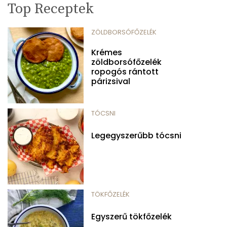
Top Receptek
ZÖLDBORSÓFŐZELÉK
Krémes
zöldborsófőzelék
ropogós rántott
párizsival
TÓCSNI
Legegyszerűbb tócsni
TÖKFŐZELÉK
Egyszerű tökfőzelék