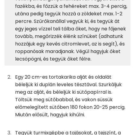
100g
zöldspárga
14 kcal
Fehérje
Szénhidrát
Zsír
Víz
fazékba, és főzzük a fehéreket max. 3-4 percig,
utána pedig tegyük hozzá a zöldeket max. 1-2
TOP ásványi anyagok
100g
fehér spárga
14 kcal
percre. Szűrőkanállal vegyük ki, és tegyük át
Nátrium
egy jeges vízzel teli tálba őket, hogy ne főjenek
550g
leveles tészta
2041 kcal
tovább, megőrizzék élénk színüket (adhatunk
Foszfor
hozzájuk egy kevés citromlevet, az is segít), és
400g
habtejszín
1168 kcal
roppanósak maradjanak. Végül hagyjuk őket
Kálcium
275g
tojás
346 kcal
lecsöpögni, és tegyük őket félre.
Magnézium
60g
tejföl
119 kcal
Egy 20 cm-es tortakarika alját és oldalát
Szelén
béleljük ki duplán leveles tésztával. Szurkáljuk
100g
kecskesajt
364 kcal
meg az alját, és béleljük ki sütőpapírral is.
TOP vitaminok
Töltsük meg sütőbabbal, és vakon süssük
0g
só
0 kcal
előmelegített sütőben 180 fokon 20-25 percig.
Kolin:
0g
bors
0 kcal
Miután elősült, hagyjuk kihűlni.
C vitamin:
0g
szerecsendió
0 kcal
Tegyük turmixgépbe a tojásokat, a tejszínt, a
E vitamin: