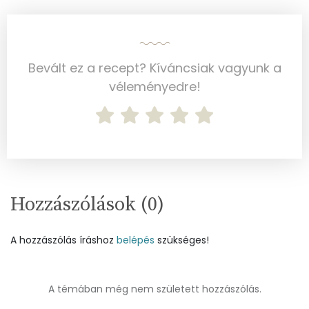
Riboflavin - B2 vitamin:
3 mg
Niacin - B3 vitamin:
3 mg
Bevált ez a recept? Kíváncsiak vagyunk a
véleményedre!
Pantoténsav - B5 vitamin:
0 mg
Folsav - B9-vitamin:
212 micro
Kolin:
835 mg
Retinol - A vitamin:
2057 micro
Hozzászólások (
0
)
α-karotin
13 micro
A hozzászólás íráshoz
belépés
szükséges!
β-karotin
994 micro
β-crypt
23 micro
A témában még nem született hozzászólás.