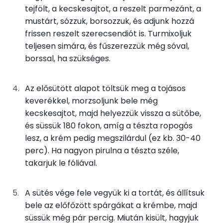
tejfölt, a kecskesajtot, a reszelt parmezánt, a
50g
parmezán sajt
196 kcal
mustárt, sózzuk, borsozzuk, és adjunk hozzá
Niacin - B3 vitamin:
1g
dijoni mustár
1 kcal
frissen reszelt szerecsendiót is. Turmixoljuk
Riboflavin - B2 vitamin:
teljesen simára, és fűszerezzük még sóval,
borssal, ha szükséges.
Összesen
4263 kcal
Fehérje
Az elősütött alapot töltsük meg a tojásos
Összesen
116.1 g
keverékkel, morzsoljunk bele még
kecskesajtot, majd helyezzük vissza a sütőbe,
és süssük 180 fokon, amíg a tészta ropogós
Zsír
lesz, a krém pedig megszilárdul (ez kb. 30-40
perc). Ha nagyon pirulna a tészta széle,
Összesen
327.3 g
takarjuk le fóliával.
Telített zsírsav
180 g
A sütés vége fele vegyük ki a tortát, és állítsuk
Egyszeresen telítetlen zsírsav:
59 g
bele az előfőzött spárgákat a krémbe, majd
süssük még pár percig. Miután kisült, hagyjuk
Többszörösen telítetlen zsírsav
10 g