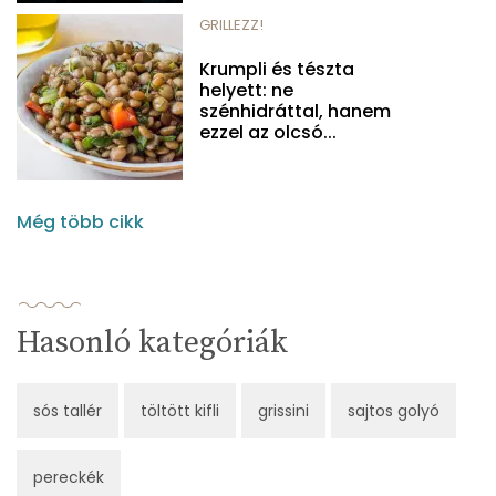
GRILLEZZ!
Krumpli és tészta
helyett: ne
szénhidráttal, hanem
ezzel az olcsó...
Még több cikk
Hasonló kategóriák
sós tallér
töltött kifli
grissini
sajtos golyó
pereckék