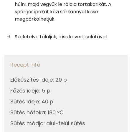
hűlni, majd vegyük le róla a tortakarikát. A
Koleszterin
1493 mg
spárgasípokat kézi sárkánnyal kissé
megpörkölhetjük.
Ásványi anyagok
Szeletelve tálaljuk, friss kevert salátával.
Összesen
5824.8 g
Cink
7 mg
Recept infó
Szelén
97 mg
Előkészítés ideje
:
20 p
Kálcium
1396 mg
Főzés ideje
:
5 p
Vas
9 mg
Sütés ideje
:
40 p
Magnézium
134 mg
Sütés hőfoka
:
180 °C
Sütés módja
:
alul-felül sütés
Foszfor
1565 mg