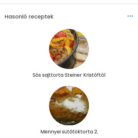
Likopin
0 micro
Hasonló receptek
Lut-zea
2215 micro
Összesen
4263 kcal
Sós sajttorta Steiner Kristóftól
Mennyei sütőtöktorta 2.