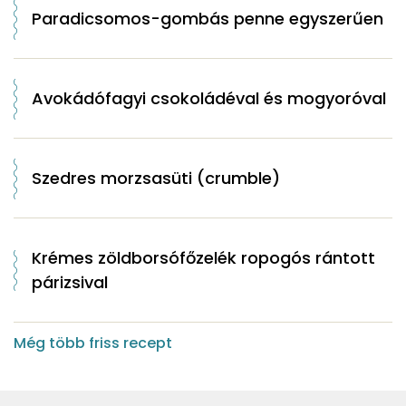
Paradicsomos-gombás penne egyszerűen
Avokádófagyi csokoládéval és mogyoróval
Szedres morzsasüti (crumble)
Krémes zöldborsófőzelék ropogós rántott
párizsival
Még több friss recept