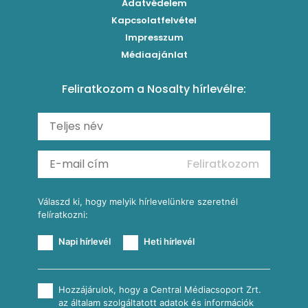
Egytálételek
Adatvédelem
Brassói
Szaftos paprikás csirke
Kapcsolatfelvétel
Kukoricás-újhagymás lepény
Levesek
Impresszum
Roston csirkemell
Sült paprikás alfredo
Kukoricás tortilla
Torták
Médiaajánlat
Amerikai palacsinta
Paprikás-juhtúrós hajtovány
Csirkés-kukoricás pite
Tésztareceptek
Feliratkozom a Nosalty hírlevélre:
Carbonara
Shakshuka
Mexikói húsleves kukorica salsával
Saláták
Ratatouille
Almás-kéksajtos kukoricasaláta
Köretek
Mexikói kukoricasaláta
Reggeli receptek
Feliratkozom
További receptkategóriák
Válaszd ki, hogy melyik hírlevelünkre szeretnél
felíratkozni:
Napi hírlevél
Heti hírlevél
Hozzájárulok, hogy a Central Médiacsoport Zrt.
az általam szolgáltatott adatok és információk