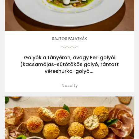
SAJTOS FALATKÁK
Golyók a tányéron, avagy Feri golyói
(kacsamájas-sütőtökös golyó, rántott
véreshurka-golyó,...
Nosalty