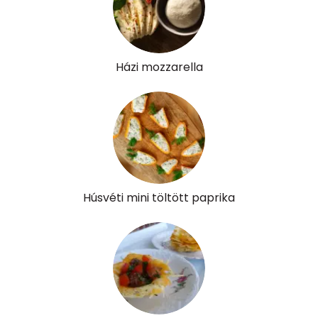
B6 vitamin:
0 mg
B12 Vitamin:
1 micro
E vitamin:
1 mg
Házi mozzarella
C vitamin:
0 mg
D vitamin:
10 micro
K vitamin:
1 micro
Tiamin - B1 vitamin:
0 mg
Húsvéti mini töltött paprika
Riboflavin - B2 vitamin:
0 mg
Niacin - B3 vitamin:
0 mg
Pantoténsav - B5 vitamin:
0 mg