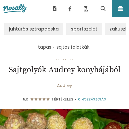
Nosalty
juhtúrós sztrapacska
sportszelet
zakuszk
tapas
sajtos falatkák
Sajtgolyók Audrey konyhájából
Audrey
0
HOZZÁSZÓLÁS
5,0
1
ÉRTÉKELÉS
•