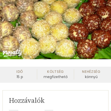
IDŐ
KÖLTSÉG
NEHÉZSÉG
15
p
megfizethető
könnyű
Hozzávalók