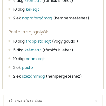
5 dkg
krémsajt
(tömlős is lehet)
10 dkg
kéksajt
2 ek
napraforgómag
(hempergetéshez)
Pesto-s sajtgolyók
10 dkg
trappista sajt
(vagy gouda )
5 dkg
krémsajt
(tömlős is lehet)
10 dkg
edami sajt
2 ek
pesto
2 ek
szezámmag
(hempergetéshez)
TÁPANYAG ÉS KALÓRIA