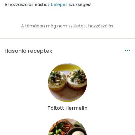
Szénhidrát
A hozzászólás íráshoz
belépés
szükséges!
Összesen
2.6 g
A témában még nem született hozzászólás.
Cukor
1 mg
Élelmi rost
1 mg
Hasonló receptek
Víz
Összesen
22.3 g
Vitaminok
Összesen
0
Töltött Hermelín
A vitamin (RAE):
139 micro