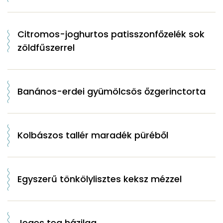
Citromos-joghurtos patisszonfőzelék sok
zöldfűszerrel
Banános-erdei gyümölcsös őzgerinctorta
Kolbászos tallér maradék püréből
Egyszerű tönkölylisztes keksz mézzel
Jeges tea házilag