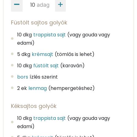
adag
Füstölt sajtos golyók
10 dkg
trappista sajt
(vagy gouda vagy
edami)
5 dkg
krémsajt
(tömlős is lehet)
10 dkg
füstölt sajt
(karaván)
bors
ízlés szerint
2 ek
lenmag
(hempergetéshez)
Kéksajtos golyók
10 dkg
trappista sajt
(vagy gouda vagy
edami)