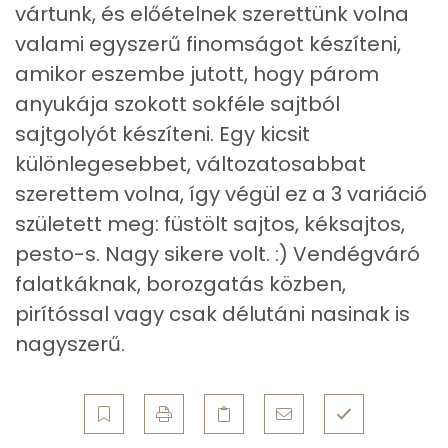
5g
krémsajt
13 kcal
vártunk, és előételnek szerettünk volna
Összesen
15.9 g
valami egyszerű finomságot készíteni,
10g
edami sajt
36 kcal
amikor eszembe jutott, hogy párom
Zsír
3g
pesto
12 kcal
anyukája szokott sokféle sajtból
sajtgolyót készíteni. Egy kicsit
Összesen
23.7 g
1g
szezámmag
8 kcal
különlegesebbet, változatosabbat
Telített zsírsav
9 g
szerettem volna, így végül ez a 3 variáció
Összesen
288 kcal
született meg: füstölt sajtos, kéksajtos,
Egyszeresen telítetlen zsírsav:
5 g
pesto-s. Nagy sikere volt. :) Vendégváró
Többszörösen telítetlen zsírsav
2 g
falatkáknak, borozgatás közben,
pirítóssal vagy csak délutáni nasinak is
Koleszterin
53 mg
nagyszerű.
Ásványi anyagok
Összesen
1017.9 g