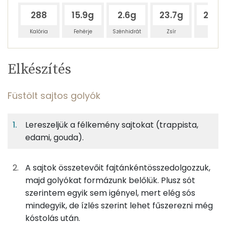
288
15.9g
2.6g
23.7g
22.3
Kalória
Fehérje
Szénhidrát
Zsír
Víz
Egy
10
100
Elkészítés
adagban
adagban
grammban
TÁPANYAGTARTALOM
Füstölt sajtos golyók
25%
5%
37%
Egy
10
100
Fehérje
Szénhidrát
Zsír
adagban
adagban
grammban
Lereszeljük a félkemény sajtokat (trappista,
edami, gouda).
Füstölt sajtos golyók
25%
5%
37%
34%
Fehérje
Szénhidrát
Zsír
Víz
10g
trappista sajt
35 kcal
A sajtok összetevőit fajtánkéntösszedolgozzuk,
TOP ásványi anyagok
majd golyókat formázunk belőlük. Plusz sót
5g
krémsajt
13 kcal
Nátrium
szerintem egyik sem igényel, mert elég sós
mindegyik, de ízlés szerint lehet fűszerezni még
10g
füstölt sajt
33 kcal
Kálcium
kóstolás után.