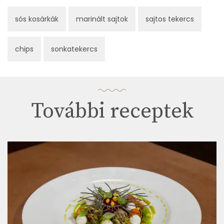
sós kosárkák
marinált sajtok
sajtos tekercs
chips
sonkatekercs
További receptek