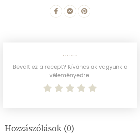
Cink
2 mg
Szelén
9 mg
Kálcium
341 mg
Vas
1 mg
Magnézium
30 mg
Bevált ez a recept? Kíváncsiak vagyunk a
véleményedre!
Foszfor
233 mg
Nátrium
402 mg
Réz
0 mg
Mangán
0 mg
Hozzászólások (
0
)