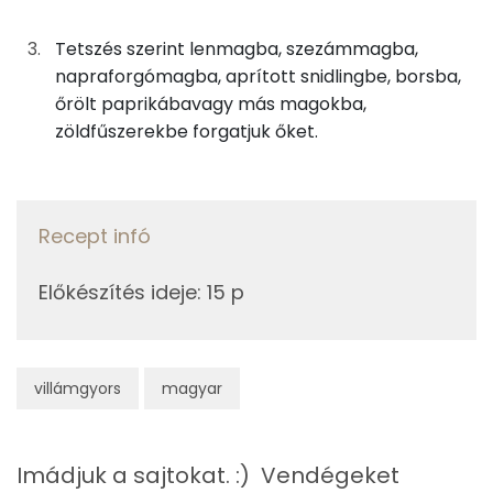
0g
bors
0 kcal
Foszfor
Tetszés szerint lenmagba, szezámmagba,
2g
lenmag
11 kcal
Magnézium
napraforgómagba, aprított snidlingbe, borsba,
őrölt paprikábavagy más magokba,
Szelén
zöldfűszerekbe forgatjuk őket.
Kéksajtos golyók
TOP vitaminok
10g
trappista sajt
35 kcal
Kolin:
5g
krémsajt
13 kcal
Recept infó
E vitamin:
10g
kéksajt
35 kcal
Előkészítés ideje
:
15 p
Niacin - B3 vitamin:
2g
napraforgómag
9 kcal
Riboflavin - B2 vitamin:
villámgyors
magyar
Pesto-s sajtgolyók
A vitamin (RAE):
10g
trappista sajt
35 kcal
Imádjuk a sajtokat. :) Vendégeket
Fehérje