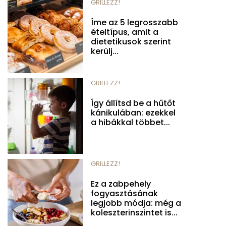
GRILLEZZ!
Íme az 5 legrosszabb
ételtípus, amit a
dietetikusok szerint
kerülj...
GRILLEZZ!
Így állítsd be a hűtőt
kánikulában: ezekkel
a hibákkal többet...
GRILLEZZ!
Ez a zabpehely
fogyasztásának
legjobb módja: még a
koleszterinszintet is...