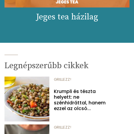
Jeges tea házilag
Legnépszerűbb cikkek
GRILLEZZ!
Krumpli és tészta
helyett: ne
szénhidráttal, hanem
ezzel az olcsó...
GRILLEZZ!