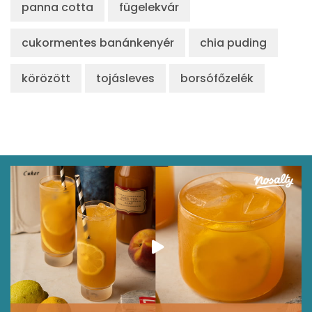
panna cotta
fügelekvár
cukormentes banánkenyér
chia puding
körözött
tojásleves
borsófőzelék