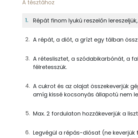
A tésztához
A tésztához
6%
44%
Répát finom lyukú reszelőn lereszeljük,
Fehérje
Szénhidrát
13g
cukor
A répát, a diót, a grízt egy tálban össz
TOP ásványi anyagok
19g
napraforgó olaj
Nátrium
14g
tojás
A réteslisztet, a szódabikarbónát, a f
félretesszük.
Foszfor
25g
rétesliszt
Kálcium
1g
szódabikarbóna
A cukrot és az olajat összekeverjük gé
amíg kissé kocsonyás állapotú nem le
Magnézium
0g
fahéj
Szelén
0g
só
Max. 2 fordulaton hozzákeverjük a lisz
19g
sárgarépa
Legvégül a répás-diósat (ne keverjük t
Fehérje