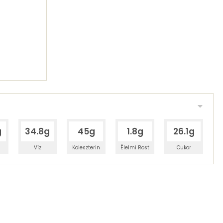
g
34.8g
45g
1.8g
26.1g
Víz
Koleszterin
Élelmi Rost
Cukor
 adagban
100 grammban
44%
20%
zénhidrát
Zsír
 adagban
100 grammban