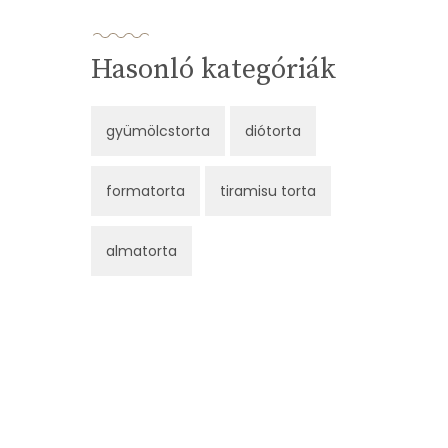
Hasonló kategóriák
gyümölcstorta
diótorta
formatorta
tiramisu torta
almatorta