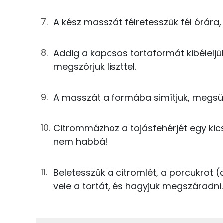
6g
dió
Összesen
A kész masszát félretesszük fél órára,
6g
búzadara
0g
napraforgó olaj
Zsír
Addig a kapcsos tortaformát kibéleljük 
megszórjuk liszttel.
1g
rétesliszt
Összesen
A masszát a formába simítjuk, megsüt
Telített zsírsav
A citrommázhoz
Egyszeresen telítetlen zsírsav:
5g
tojásfehérje
Citrommázhoz a tojásfehérjét egy kicsi
nem habbá!
Többszörösen telítetlen zsírsav
3g
citromlé
Koleszterin
Beletesszük a citromlét, a porcukrot (
13g
porcukor
vele a tortát, és hagyjuk megszáradni.
Ásványi anyagok
Összesen
Összesen