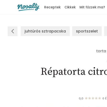
Receptek
Cikkek
Mit főzzek ma?
Nosalty
juhtúrós sztrapacska
sportszelet
torta
Répatorta citr
0,0
0
É