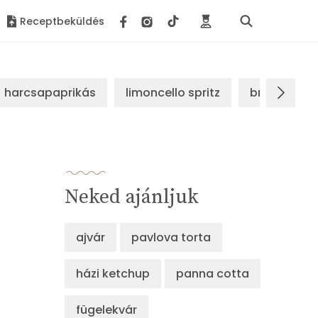
Receptbeküldés
harcsapaprikás
limoncello spritz
brassói sz
Neked ajánljuk
ajvár
pavlova torta
házi ketchup
panna cotta
fügelekvár