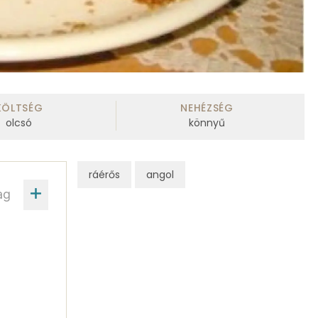
KÖLTSÉG
NEHÉZSÉG
olcsó
könnyű
ráérős
angol
ag