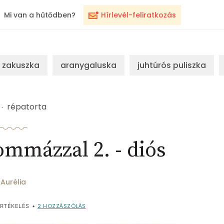
Mi van a hűtődben?
Hírlevél-feliratkozás
zakuszka
aranygaluska
juhtúrós puliszka
répatorta
ommázzal 2. - diós
Aurélia
2
HOZZÁSZÓLÁS
RTÉKELÉS
•