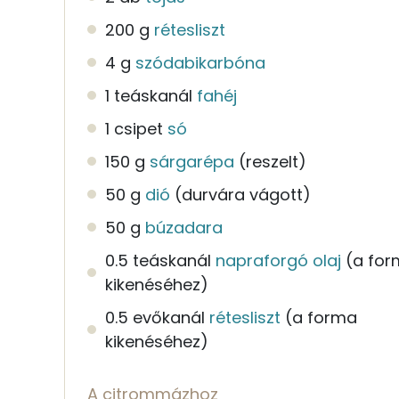
200 g
rétesliszt
4 g
szódabikarbóna
1 teáskanál
fahéj
1 csipet
só
150 g
sárgarépa
(reszelt)
50 g
dió
(durvára vágott)
50 g
búzadara
0.5 teáskanál
napraforgó olaj
(a fo
kikenéséhez)
0.5 evőkanál
rétesliszt
(a forma
kikenéséhez)
A citrommázhoz