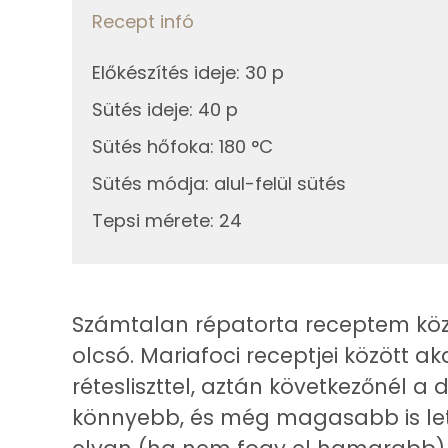
Recept infó
Cink
Előkészítés ideje
:
30 p
Szelén
Sütés ideje
:
40 p
Kálcium
Sütés hőfoka
:
180 °C
Vas
Sütés módja
:
alul-felül sütés
Tepsi mérete
:
24
Magnézium
Foszfor
Nátrium
Számtalan répatorta receptem közü
olcsó. Mariafoci receptjei között
Réz
rétesliszttel, aztán következőnél a d
Mangán
könnyebb, és még magasabb is lett