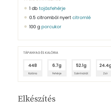
1 db
tojásfehérje
0.5 citromból nyert
citromlé
100 g
porcukor
TÁPANYAG ÉS KALÓRIA
448
6.7g
52.1g
24.4
Kalória
Fehérje
Szénhidrát
Zsír
Egy adagban
8
TÁPANYAGTARTALOM
Elkészítés
6%
Fehérje
S
Egy adagban
8