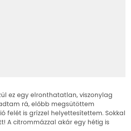
1 mg
14 mg
24 mg
1 mg
23 mg
89 mg
175 mg
l ez egy elronthatatlan, viszonylag
 akadtam rá, előbb megsütöttem
0 mg
ió felét is grízzel helyettesítettem. Sokkal
0 mg
! A citrommázzal akár egy hétig is