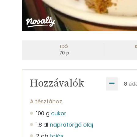
IDŐ
70
p
Hozzávalók
ad
A tésztához
100 g
cukor
1.8 dl
napraforgó olaj
2 db
tojás