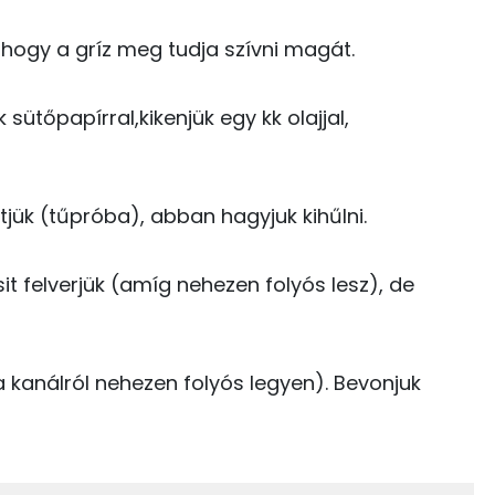
41 kcal
6.7 g
 hogy a gríz meg tudja szívni magát.
23 kcal
2 kcal
sütőpapírral,kikenjük egy kk olajjal,
3 kcal
24.4 g
jük (tűpróba), abban hagyjuk kihűlni.
3 g
10 g
3 kcal
t felverjük (amíg nehezen folyós lesz), de
10 g
1 kcal
45 mg
a kanálról nehezen folyós legyen). Bevonjuk
48 kcal
448 kcal
326.5 g