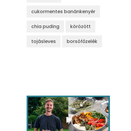
cukormentes banánkenyér
chia puding
körözött
tojásleves
borsófőzelék