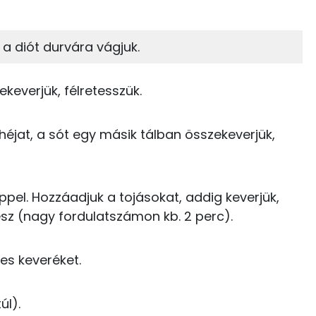
20%
30%
 a diót durvára vágjuk.
Zsír
Víz
48 kcal
ekeverjük, félretesszük.
TOP vitaminok
164 kcal
Kolin:
17 kcal
ahéjat, a sót egy másik tálban összekeverjük,
E vitamin:
91 kcal
C vitamin:
0 kcal
ppel. Hozzáadjuk a tojásokat, addig keverjük,
sz (nagy fordulatszámon kb. 2 perc).
β-karotin
0 kcal
Niacin - B3 vitamin:
0 kcal
tes keveréket.
7 kcal
úl).