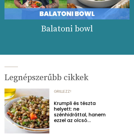
Balatoni bowl
Legnépszerűbb cikkek
GRILLEZZ!
Krumpli és tészta
helyett: ne
szénhidráttal, hanem
ezzel az olcsó...