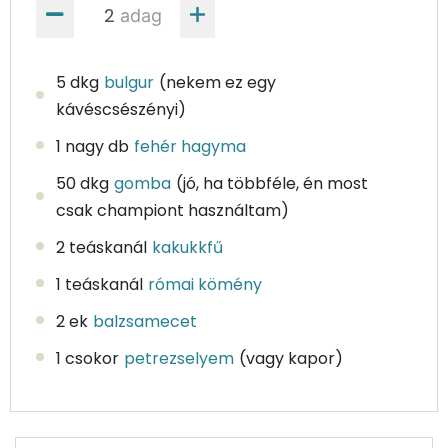
adag
5 dkg
bulgur
(nekem ez egy
kávéscsészényi)
1 nagy db
fehér hagyma
50 dkg
gomba
(jó, ha többféle, én most
csak championt használtam)
2 teáskanál
kakukkfű
1 teáskanál
római kömény
2 ek
balzsamecet
1 csokor
petrezselyem
(vagy kapor)