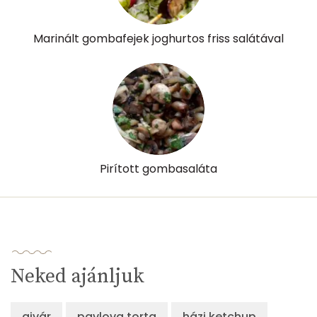
Pantoténsav - B5 vitamin:
0 mg
Folsav - B9-vitamin:
97 micro
Marinált gombafejek joghurtos friss salátával
Kolin:
57 mg
Retinol - A vitamin:
0 micro
α-karotin
0 micro
β-karotin
1139 micro
Pirított gombasaláta
β-crypt
0 micro
Likopin
0 micro
Lut-zea
1309 micro
Neked ajánljuk
Összesen
182 kcal
ajvár
pavlova torta
házi ketchup