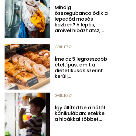
Mindig
összegubancolódik a
lepedőd mosás
közben? 5 lépés,
amivel hibázhatsz,...
GRILLEZZ!
Íme az 5 legrosszabb
ételtípus, amit a
dietetikusok szerint
kerülj...
GRILLEZZ!
Így állítsd be a hűtőt
kánikulában: ezekkel
a hibákkal többet...