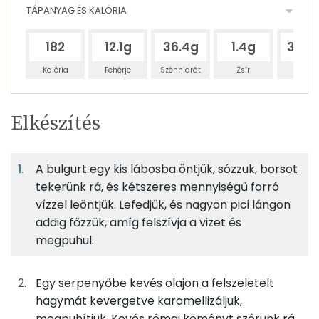
TÁPANYAG ÉS KALÓRIA
182
12.1g
36.4g
1.4g
318.
Kalória
Fehérje
Szénhidrát
Zsír
Víz
Egy
2
100
Elkészítés
adagban
adagban
grammban
TÁPANYAGTARTALOM
A bulgurt egy kis lábosba öntjük, sózzuk, borsot
3%
10%
0%
Egy
2
100
Fehérje
Szénhidrát
Zsír
adagban
adagban
grammban
tekerünk rá, és kétszeres mennyiségű forró
vízzel leöntjük. Lefedjük, és nagyon pici lángon
addig főzzük, amíg felszívja a vizet és
3%
10%
0%
87%
25g
bulgur
86 kcal
Fehérje
Szénhidrát
Zsír
Víz
megpuhul.
TOP ásványi anyagok
85g
fehér hagyma
31 kcal
Egy serpenyőbe kevés olajon a felszeletelt
Foszfor
250g
gomba
53 kcal
hagymát kevergetve karamellizáljuk,
megpuhítjuk. Kevés római köményt szórunk rá,