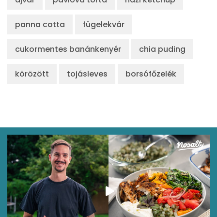
panna cotta
fügelekvár
cukormentes banánkenyér
chia puding
körözött
tojásleves
borsófőzelék