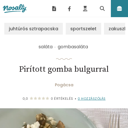
Nosalty
juhtúrós sztrapacska
sportszelet
zakuszk
saláta
gombasaláta
Pirított gomba bulgurral
Pogácsa
0
HOZZÁSZÓLÁS
0,0
0
ÉRTÉKELÉS
•