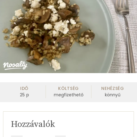
IDŐ
KÖLTSÉG
NEHÉZSÉG
25
p
megfizethető
könnyű
Hozzávalók