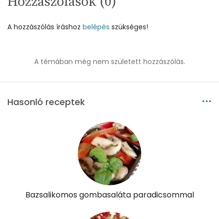
Hozzászólások (
0
)
Szénhidrát
A hozzászólás íráshoz
belépés
szükséges!
Összesen
36.4 g
A témában még nem született hozzászólás.
Cukor
9 mg
Élelmi rost
8 mg
Hasonló receptek
Víz
Összesen
318.9 g
Vitaminok
Összesen
0
Bazsalikomos gombasaláta paradicsommal
A vitamin (RAE):
95 micro