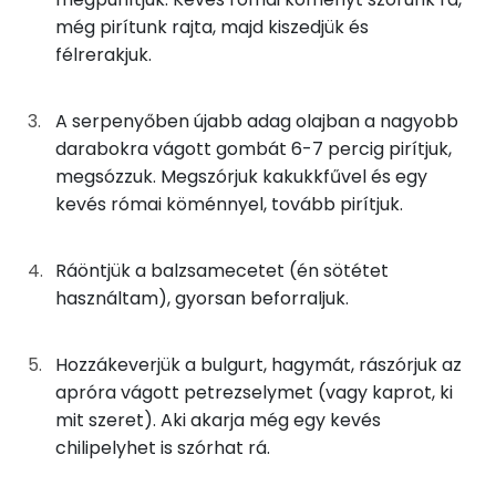
Magnézium
0g
kakukkfű
0 kcal
még pirítunk rajta, majd kiszedjük és
félrerakjuk.
Kálcium
0g
római kömény
0 kcal
Nátrium
5g
balzsamecet
4 kcal
A serpenyőben újabb adag olajban a nagyobb
darabokra vágott gombát 6-7 percig pirítjuk,
Szelén
23g
petrezselyem
8 kcal
megsózzuk. Megszórjuk kakukkfűvel és egy
kevés római köménnyel, tovább pirítjuk.
TOP vitaminok
Összesen
182 kcal
Kolin:
Ráöntjük a balzsamecetet (én sötétet
használtam), gyorsan beforraljuk.
C vitamin:
Niacin - B3 vitamin:
Hozzákeverjük a bulgurt, hagymát, rászórjuk az
apróra vágott petrezselymet (vagy kaprot, ki
Lut-zea
mit szeret). Aki akarja még egy kevés
chilipelyhet is szórhat rá.
β-karotin