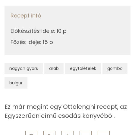
Fehérje
Recept infó
Összesen
12.1 g
Előkészítés ideje
:
10 p
Zsír
Főzés ideje
:
15 p
Összesen
1.4 g
Telített zsírsav
0 g
nagyon gyors
arab
egytálételek
gomba
Egyszeresen telítetlen zsírsav:
0 g
bulgur
Többszörösen telítetlen zsírsav
1 g
Ez már megint egy Ottolenghi recept, az
Koleszterin
0 mg
Egyszerűen című csodás könyvéből.
Ásványi anyagok