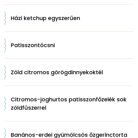
Házi ketchup egyszerűen
Patisszontócsni
Zöld citromos görögdinnyekoktél
Citromos-joghurtos patisszonfőzelék sok
zöldfűszerrel
Banános-erdei gyümölcsös őzgerinctorta