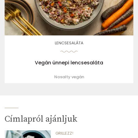
LENCSESALÁTA
Vegán ünnepi lencsesaláta
Nosalty vegán
Címlapról ajánljuk
GRILLEZZ!