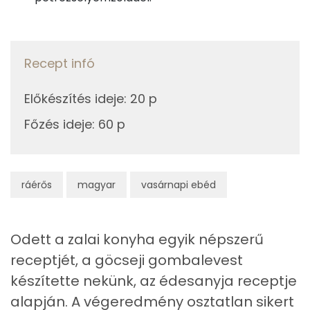
Összesen
473 kcal
Ásványi anyagok
Összesen
661.3 g
Recept infó
Cink
2 mg
Előkészítés ideje
:
20 p
Szelén
22 mg
Főzés ideje
:
60 p
Kálcium
163 mg
Vas
2 mg
ráérős
magyar
vasárnapi ebéd
Magnézium
53 mg
Odett a zalai konyha egyik népszerű
Foszfor
285 mg
receptjét, a göcseji gombalevest
Nátrium
133 mg
készítette nekünk, az édesanyja receptje
alapján. A végeredmény osztatlan sikert
Réz
0 mg