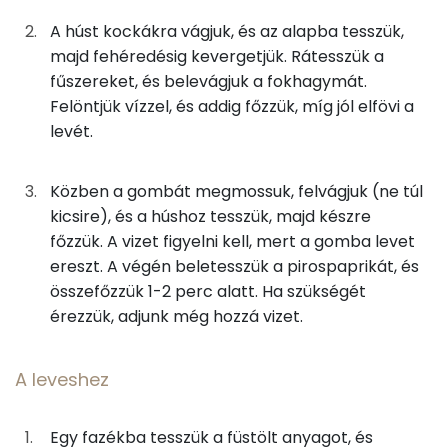
34g
vöröshagyma
12 kcal
Foszfor
A húst kockákra vágjuk, és az alapba tesszük,
majd fehéredésig kevergetjük. Rátesszük a
25g
paprika
4 kcal
Kálcium
fűszereket, és belevágjuk a fokhagymát.
Felöntjük vízzel, és addig főzzük, míg jól elfövi a
38g
gomba
8 kcal
Nátrium
levét.
25g
paradicsom
5 kcal
Magnézium
Közben a gombát megmossuk, felvágjuk (ne túl
1g
fokhagyma
2 kcal
Szelén
kicsire), és a húshoz tesszük, majd készre
főzzük. A vizet figyelni kell, mert a gomba levet
8g
mangalica zsír
68 kcal
TOP vitaminok
ereszt. A végén beletesszük a pirospaprikát, és
Kolin:
összefőzzük 1-2 perc alatt. Ha szükségét
1g
fűszerpaprika
1 kcal
érezzük, adjunk még hozzá vizet.
C vitamin:
0g
őrölt fűszerkömény
0 kcal
Niacin - B3 vitamin:
A leveshez
0g
fehér bors
0 kcal
E vitamin:
Egy fazékba tesszük a füstölt anyagot, és
A leveshez