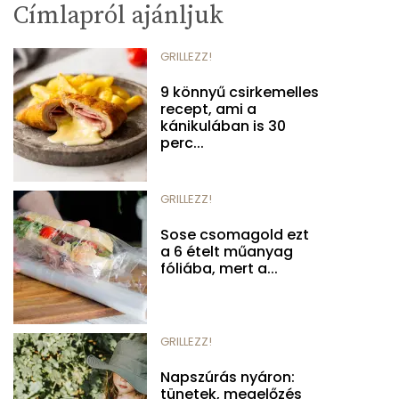
Címlapról ajánljuk
GRILLEZZ!
9 könnyű csirkemelles
recept, ami a
kánikulában is 30
perc...
GRILLEZZ!
Sose csomagold ezt
a 6 ételt műanyag
fóliába, mert a...
GRILLEZZ!
Napszúrás nyáron:
tünetek, megelőzés