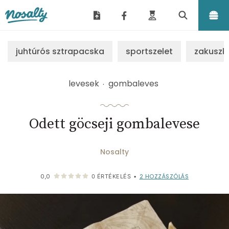
Nosalty
juhtúrós sztrapacska
sportszelet
zakuszk
levesek
gombaleves
Odett göcseji gombalevese
Nosalty
2
HOZZÁSZÓLÁS
0,0
0
ÉRTÉKELÉS
•