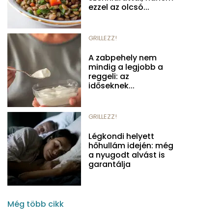
ezzel az olcsó...
GRILLEZZ!
A zabpehely nem
mindig a legjobb a
reggeli: az
időseknek...
GRILLEZZ!
Légkondi helyett
hőhullám idején: még
a nyugodt alvást is
garantálja
Még több cikk