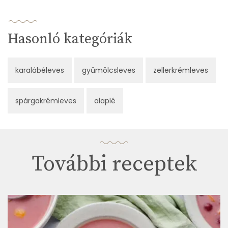
Hasonló kategóriák
karalábéleves
gyümölcsleves
zellerkrémleves
spárgakrémleves
alaplé
További receptek