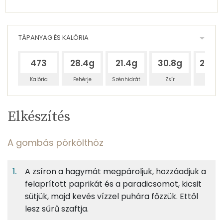
TÁPANYAG ÉS KALÓRIA
473
28.4g
21.4g
30.8g
286.
Kalória
Fehérje
Szénhidrát
Zsír
Víz
Egy
8
100
Elkészítés
adagban
adagban
grammban
TÁPANYAGTARTALOM
A gombás pörkölthöz
8%
6%
8%
Egy
8
100
Fehérje
Szénhidrát
Zsír
adagban
adagban
grammban
A zsíron a hagymát megpároljuk, hozzáadjuk a
felaprított paprikát és a paradicsomot, kicsit
A gombás pörkölthöz
8%
6%
8%
78%
sütjük, majd kevés vízzel puhára főzzük. Ettől
Fehérje
Szénhidrát
Zsír
Víz
50g
sertéscomb
91 kcal
lesz sűrű szaftja.
TOP ásványi anyagok