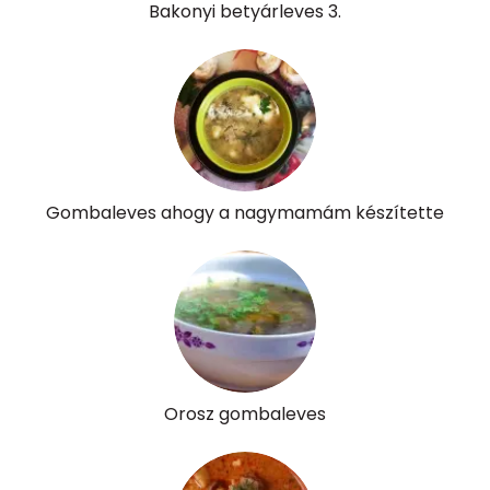
Bakonyi betyárleves 3.
Összesen
473 kcal
Gombaleves ahogy a nagymamám készítette
Orosz gombaleves