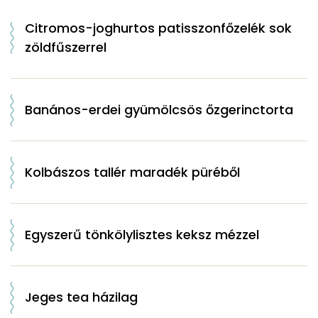
Citromos-joghurtos patisszonfőzelék sok
zöldfűszerrel
Banános-erdei gyümölcsös őzgerinctorta
Kolbászos tallér maradék püréből
Egyszerű tönkölylisztes keksz mézzel
Jeges tea házilag