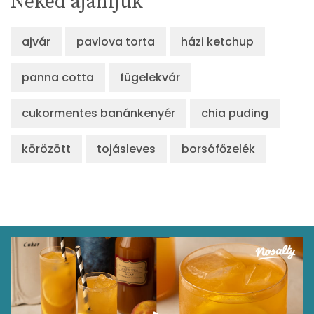
Neked ajánljuk
ajvár
pavlova torta
házi ketchup
panna cotta
fügelekvár
cukormentes banánkenyér
chia puding
körözött
tojásleves
borsófőzelék