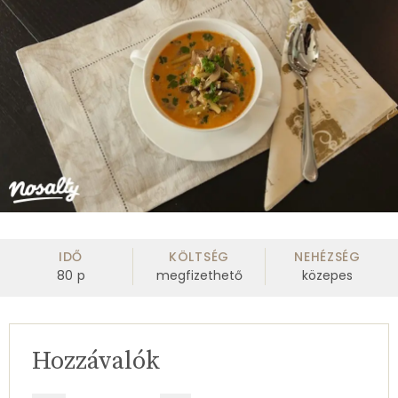
IDŐ
KÖLTSÉG
NEHÉZSÉG
80
p
megfizethető
közepes
Hozzávalók