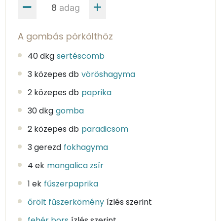
adag
A gombás pörkölthöz
40 dkg
sertéscomb
3 közepes db
vöröshagyma
2 közepes db
paprika
30 dkg
gomba
2 közepes db
paradicsom
3 gerezd
fokhagyma
4 ek
mangalica zsír
1 ek
fűszerpaprika
őrölt fűszerkömény
ízlés szerint
fehér bors
ízlés szerint