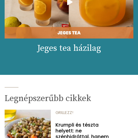
Jeges tea házilag
Legnépszerűbb cikkek
GRILLEZZ!
Krumpli és tészta
helyett: ne
szénhidráttal, hanem