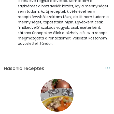
is reszelve tegyük a levesbe. Nem látom a
Niacin - B3 vitamin:
6 mg
sajtkrémet a hozzávalók között, így a mennyiséget
sem tudom. Az új receptek kivételével nem
Pantoténsav - B5 vitamin:
0 mg
receptkönyvből szoktam főzni, de itt nem tudom a
mennyiséget, tapasztalat híján. Egyébként csak
"műkedvelő" szakács vagyok, csak esetenként,
Folsav - B9-vitamin:
46 micro
sátoros ünnepeken állok a tűzhely elé, ez a recept
megmozgatta a fantáziámat. Válaszát köszönöm,
Kolin:
75 mg
üdvözlettel: Sándor.
Retinol - A vitamin:
62 micro
α-karotin
70 micro
Hasonló receptek
β-karotin
509 micro
β-crypt
32 micro
Likopin
643 micro
Lut-zea
552 micro