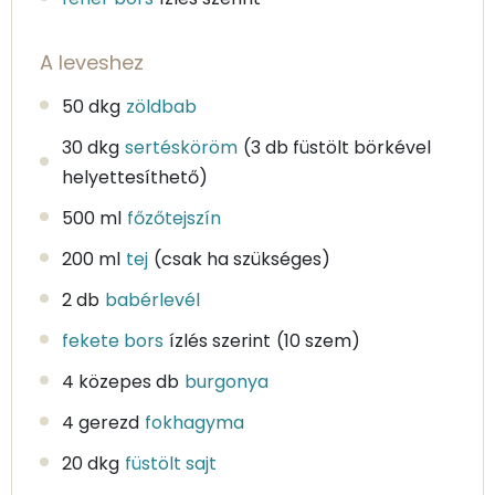
A leveshez
50 dkg
zöldbab
30 dkg
sertésköröm
(3 db füstölt börkével
helyettesíthető)
500 ml
főzőtejszín
200 ml
tej
(csak ha szükséges)
2 db
babérlevél
fekete bors
ízlés szerint
(10 szem)
4 közepes db
burgonya
4 gerezd
fokhagyma
20 dkg
füstölt sajt