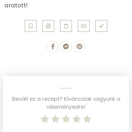
aratott!
Mangán
0 mg
Szénhidrát
Összesen
21.4 g
Cukor
9 mg
Élelmi rost
4 mg
Víz
Bevált ez a recept? Kíváncsiak vagyunk a
Összesen
286.7 g
véleményedre!
Vitaminok