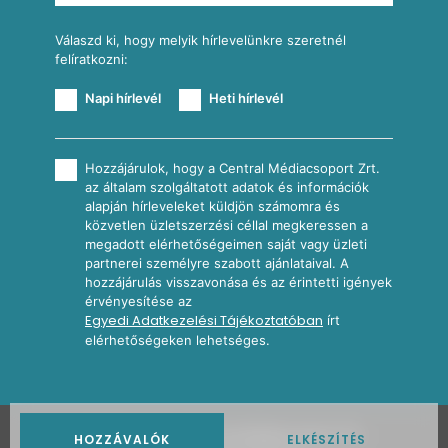
Válaszd ki, hogy melyik hírlevelünkre szeretnél
felíratkozni:
Napi hírlevél
Heti hírlevél
Hozzájárulok, hogy a Central Médiacsoport Zrt.
az általam szolgáltatott adatok és információk
alapján hírleveleket küldjön számomra és
közvetlen üzletszerzési céllal megkeressen a
megadott elérhetőségeimen saját vagy üzleti
partnerei személyre szabott ajánlataival. A
hozzájárulás visszavonása és az érintetti igények
érvényesítése az
Egyedi Adatkezelési Tájékoztatóban
írt
elérhetőségeken lehetséges.
2026
Nosalty · Central Médiacsoport Zrt.
HOZZÁVALÓK
ELKÉSZÍTÉS