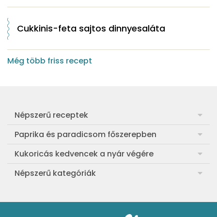
Cukkinis-feta sajtos dinnyesaláta
Még több friss recept
Népszerű receptek
Frankfurti leves
Paprika és paradicsom főszerepben
Egyszerű muffin
Pan con Tomate
Kukoricás kedvencek a nyár végére
Aranygaluska
Paradicsom és paprika eltevése télre
Legfinomabb főtt kukorica
Népszerű kategóriák
Egyszerű paradicsomleves
Mézes-mascarponés sült paradicsom
Ropogós kukoricás fritters
Ebéd receptek
Egyszerű krumplifőzelék
Paradicsomos húsgombóc
Bang bang kukorica
Aprósütemények