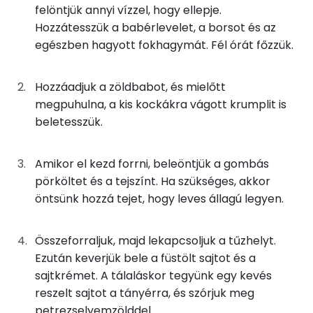
felöntjük annyi vízzel, hogy ellepje.
B6 vitamin:
Hozzátesszük a babérlevelet, a borsot és az
63g
zöldbab
17 kcal
egészben hagyott fokhagymát. Fél órát főzzük.
Fehérje
38g
sertésköröm
56 kcal
Hozzáadjuk a zöldbabot, és mielőtt
Összesen
28.4 g
63g
főzőtejszín
82 kcal
megpuhulna, a kis kockákra vágott krumplit is
beletesszük.
25g
tej
14 kcal
Zsír
0g
babérlevél
0 kcal
Összesen
30.8 g
Amikor el kezd forrni, beleöntjük a gombás
pörköltet és a tejszínt. Ha szükséges, akkor
0g
fekete bors
0 kcal
Telített zsírsav
10 g
öntsünk hozzá tejet, hogy leves állagú legyen.
50g
burgonya
29 kcal
Egyszeresen telítetlen zsírsav:
9 g
Összeforraljuk, majd lekapcsoljuk a tűzhelyt.
2g
fokhagyma
2 kcal
Ezután keverjük bele a füstölt sajtot és a
Többszörösen telítetlen zsírsav
3 g
sajtkrémet. A tálaláskor tegyünk egy kevés
25g
füstölt sajt
82 kcal
Koleszterin
84 mg
reszelt sajtot a tányérra, és szórjuk meg
petrezselyemzölddel.