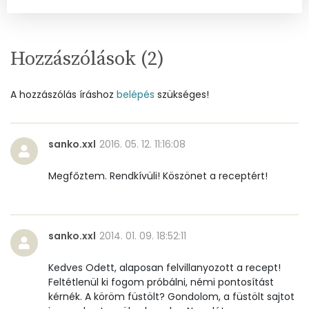
Összesen
0
A vitamin (RAE):
109 micro
Hozzászólások (
2
)
B6 vitamin:
1 mg
A hozzászólás íráshoz
belépés
szükséges!
B12 Vitamin:
0 micro
E vitamin:
1 mg
sanko.xxl
2016. 05. 12. 11:16:08
C vitamin:
38 mg
Megfőztem. Rendkívüli! Köszönet a receptért!
D vitamin:
20 micro
K vitamin:
29 micro
sanko.xxl
2014. 01. 09. 18:52:11
Tiamin - B1 vitamin:
0 mg
Kedves Odett, alaposan felvillanyozott a recept!
Feltétlenül ki fogom próbálni, némi pontosítást
Riboflavin - B2 vitamin:
1 mg
kérnék. A köröm füstölt? Gondolom, a füstölt sajtot