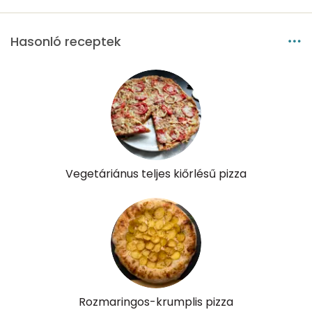
Riboflavin - B2 vitamin:
0 mg
Hasonló receptek
Niacin - B3 vitamin:
2 mg
Pantoténsav - B5 vitamin:
0 mg
Folsav - B9-vitamin:
77 micro
Kolin:
21 mg
Vegetáriánus teljes kiőrlésű pizza
Retinol - A vitamin:
149 micro
α-karotin
0 micro
β-karotin
331 micro
β-crypt
2 micro
Rozmaringos-krumplis pizza