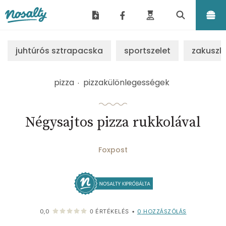
Nosalty
juhtúrós sztrapacska
sportszelet
zakuszk
pizza
pizzakülönlegességek
Négysajtos pizza rukkolával
Foxpost
0
HOZZÁSZÓLÁS
0,0
0
ÉRTÉKELÉS
•