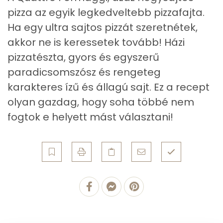
Nátrium
490 mg
pizza az egyik legkedveltebb pizzafajta.
Ha egy ultra sajtos pizzát szeretnétek,
Réz
0 mg
akkor ne is keressetek tovább! Házi
Mangán
1 mg
pizzatészta, gyors és egyszerű
paradicsomszósz és rengeteg
karakteres ízű és állagú sajt. Ez a recept
Szénhidrát
olyan gazdag, hogy soha többé nem
Összesen
54 g
fogtok e helyett mást választani!
Cukor
3 mg
Élelmi rost
3 mg
Víz
Összesen
114.3 g