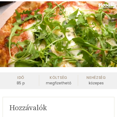
0
of
3
IDŐ
KÖLTSÉG
NEHÉZSÉG
minutes,
85
p
megfizethető
közepes
52
seconds
Hozzávalók