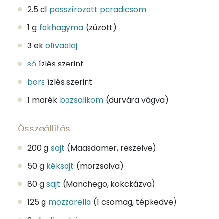
2.5 dl
passzírozott paradicsom
1 g
fokhagyma
(zúzott)
3 ek
olívaolaj
só
ízlés szerint
bors
ízlés szerint
1 marék
bazsalikom
(durvára vágva)
Összeállítás
200 g
sajt
(Maasdamer, reszelve)
50 g
kéksajt
(morzsolva)
80 g
sajt
(Manchego, kokckázva)
125 g
mozzarella
(1 csomag, tépkedve)