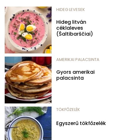
HIDEG LEVESEK
Hideg litván
céklaleves
(Šaltibarščiai)
AMERIKAI PALACSINTA
Gyors amerikai
palacsinta
TÖKFŐZELÉK
Egyszerű tökfőzelék