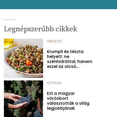
Legnépszerűbb cikkek
GRILLEZZ!
Krumpli és tészta
helyett: ne
szénhidráttal, hanem
ezzel az olcsó...
OTTHON
Ezt a magyar
vörösbort
választották a világ
legjobbjának