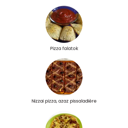
Likopin
4342 micro
Lut-zea
586 micro
Összesen
529 kcal
Pizza falatok
Nizzai pizza, azaz pissaladière