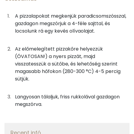
0g
fokhagyma
0 kcal
Niacin - B3 vitamin:
A pizzalapokat megkenjük paradicsomszósszal,
3g
olívaolaj
27 kcal
gazdagon megszórjuk a 4-féle sajttal, és
E vitamin:
locsolunk rá egy kevés olívaolajat.
0g
só
0 kcal
Fehérje
0g
bors
0 kcal
Az előmelegített pizzakőre helyezzük
(ÓVATOSAN!) a nyers pizzát, majd
Összesen
22.2 g
2g
bazsalikom
0 kcal
visszatesszük a sütőbe, és lehetőség szerint
magasabb hőfokon (280-300 °C) 4-5 percig
Zsír
sütjük.
Összeállítás
Összesen
24.6 g
25g
sajt
88 kcal
Langyosan tálaljuk, friss rukkolával gazdagon
Telített zsírsav
11 g
megszórva.
6g
kéksajt
22 kcal
Egyszeresen telítetlen zsírsav:
11 g
10g
sajt
35 kcal
Többszörösen telítetlen zsírsav
2 g
Recept infó
16g
mozzarella
47 kcal