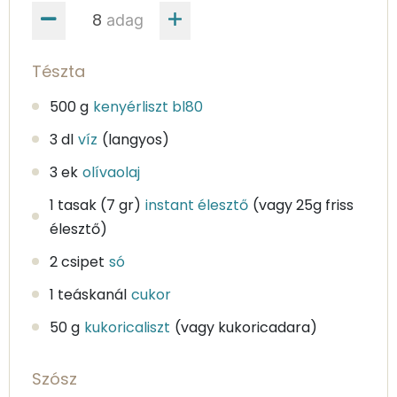
adag
Tészta
500 g
kenyérliszt bl80
3 dl
víz
(langyos)
3 ek
olívaolaj
1 tasak (7 gr)
instant élesztő
(vagy 25g friss
élesztő)
2 csipet
só
1 teáskanál
cukor
50 g
kukoricaliszt
(vagy kukoricadara)
Szósz