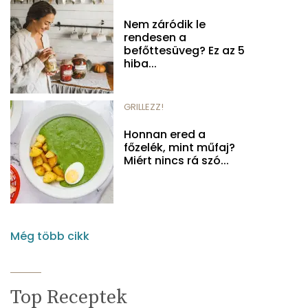
Nem záródik le
rendesen a
befőttesüveg? Ez az 5
hiba...
GRILLEZZ!
Honnan ered a
főzelék, mint műfaj?
Miért nincs rá szó...
Még több cikk
Top Receptek