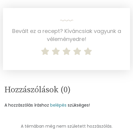
Vitaminok
Összesen
0
Bevált ez a recept? Kíváncsiak vagyunk a
A vitamin (RAE):
176 micro
véleményedre!
B6 vitamin:
0 mg
B12 Vitamin:
1 micro
E vitamin:
2 mg
Hozzászólások (
0
)
C vitamin:
4 mg
D vitamin:
11 micro
A hozzászólás íráshoz
belépés
szükséges!
K vitamin:
27 micro
A témában még nem született hozzászólás.
Tiamin - B1 vitamin:
0 mg