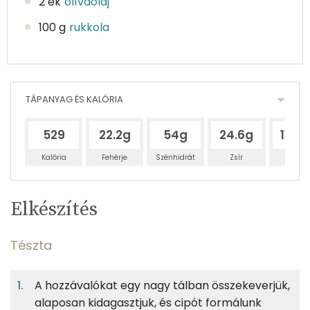
2 ek
olívaolaj
100 g
rukkola
TÁPANYAG ÉS KALÓRIA
529
22.2g
54g
24.6g
114.3
Kalória
Fehérje
Szénhidrát
Zsír
Víz
Egy
8
100
Elkészítés
adagban
adagban
grammban
TÁPANYAGTARTALOM
Tészta
10%
25%
12%
Egy
8
100
Fehérje
Szénhidrát
Zsír
adagban
adagban
grammban
A hozzávalókat egy nagy tálban összekeverjük,
alaposan kidagasztjuk, és cipót formálunk
Tészta
10%
25%
12%
53%