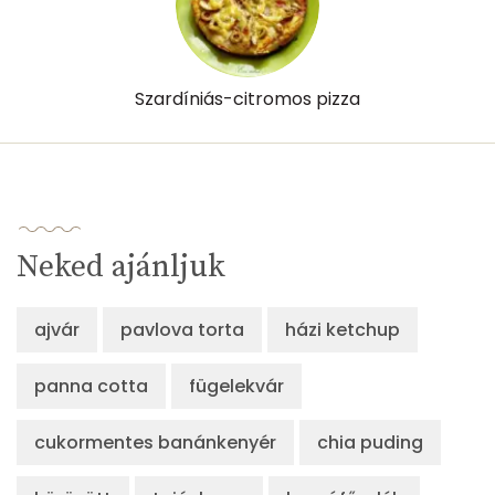
Szardíniás-citromos pizza
Neked ajánljuk
ajvár
pavlova torta
házi ketchup
panna cotta
fügelekvár
cukormentes banánkenyér
chia puding