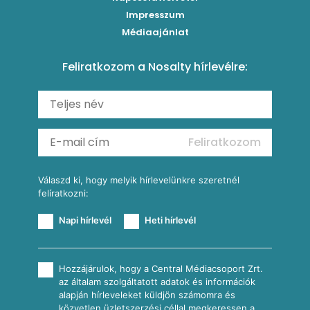
Levesek
Impresszum
Roston csirkemell
Sült paprikás alfredo
Kukoricás tortilla
Torták
Médiaajánlat
Amerikai palacsinta
Paprikás-juhtúrós hajtovány
Csirkés-kukoricás pite
Tésztareceptek
Feliratkozom a Nosalty hírlevélre:
Carbonara
Shakshuka
Mexikói húsleves kukorica salsával
Saláták
Ratatouille
Almás-kéksajtos kukoricasaláta
Köretek
Mexikói kukoricasaláta
Reggeli receptek
Feliratkozom
További receptkategóriák
Válaszd ki, hogy melyik hírlevelünkre szeretnél
felíratkozni:
Napi hírlevél
Heti hírlevél
Hozzájárulok, hogy a Central Médiacsoport Zrt.
az általam szolgáltatott adatok és információk
alapján hírleveleket küldjön számomra és
közvetlen üzletszerzési céllal megkeressen a