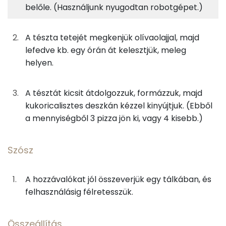
belőle. (Használjunk nyugodtan robotgépet.)
Fehérje
Szénhidrát
Zsír
Víz
63g
kenyérliszt bl80
226 kcal
TOP ásványi anyagok
A tészta tetejét megkenjük olívaolajjal, majd
38g
víz
0 kcal
Nátrium
lefedve kb. egy órán át kelesztjük, meleg
helyen.
3g
olívaolaj
27 kcal
Kálcium
1g
instant élesztő
3 kcal
Foszfor
A tésztát kicsit átdolgozzuk, formázzuk, majd
kukoricalisztes deszkán kézzel kinyújtjuk. (Ebből
0g
só
0 kcal
Magnézium
a mennyiségből 3 pizza jön ki, vagy 4 kisebb.)
1g
cukor
2 kcal
Szelén
Szósz
6g
kukoricaliszt
23 kcal
TOP vitaminok
A hozzávalókat jól összeverjük egy tálkában, és
Kolin:
Szósz
felhasználásig félretesszük.
C vitamin:
31g
passzírozott paradicsom
8 kcal
Összeállítás
Likopin