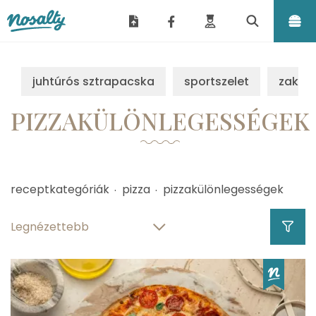
Nosalty
juhtúrós sztrapacska
sportszelet
zakus
PIZZAKÜLÖNLEGESSÉGEK
receptkategóriák
pizza
pizzakülönlegességek