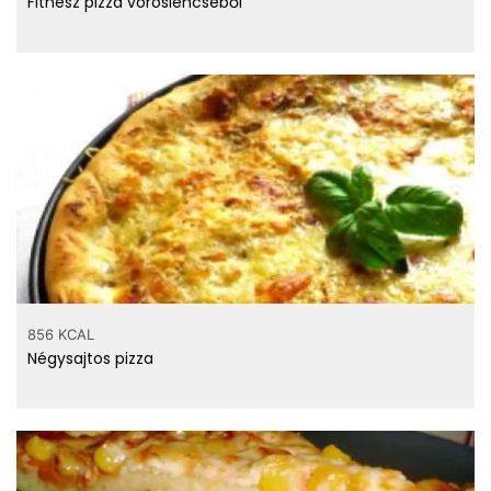
Fitnesz pizza vöröslencséből
856 KCAL
Négysajtos pizza