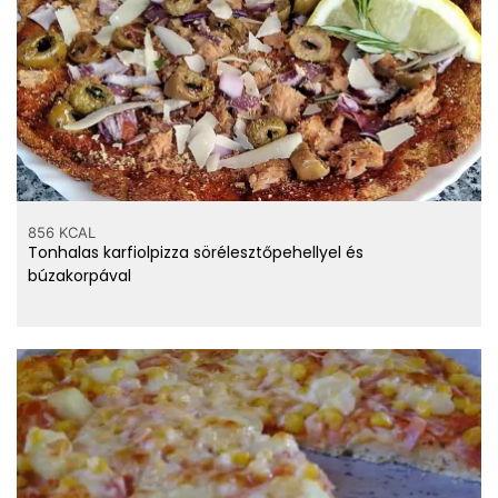
856 KCAL
Tonhalas karfiolpizza sörélesztőpehellyel és
búzakorpával