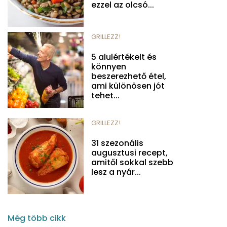
ezzel az olcsó...
GRILLEZZ!
5 alulértékelt és
könnyen
beszerezhető étel,
ami különösen jót
tehet...
GRILLEZZ!
31 szezonális
augusztusi recept,
amitől sokkal szebb
lesz a nyár...
Még több cikk