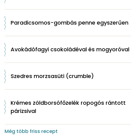
Paradicsomos-gombás penne egyszerűen
Avokádófagyi csokoládéval és mogyoróval
Szedres morzsasüti (crumble)
Krémes zöldborsófőzelék ropogós rántott
párizsival
Még több friss recept