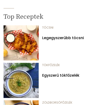
Top Receptek
TÓCSNI
Legegyszerűbb tócsni
TÖKFŐZELÉK
Egyszerű tökfőzelék
ZÖLDBORSÓFŐZELÉK