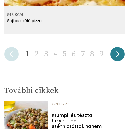
913 KCAL
Sajtos szélű pizza
1
2
3
4
5
6
7
8
9
További cikkek
GRILLEZZ!
Krumpli és tészta
helyett: ne
szénhidráttal, hanem