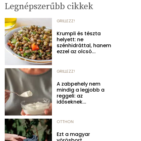
Legnépszerűbb cikkek
GRILLEZZ!
Krumpli és tészta
helyett: ne
szénhidráttal, hanem
ezzel az olcsó...
GRILLEZZ!
A zabpehely nem
mindig a legjobb a
reggeli: az
időseknek...
OTTHON
Ezt a magyar
vörösbort