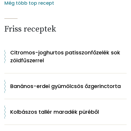
Még több top recept
Friss receptek
Citromos-joghurtos patisszonfőzelék sok
zöldfűszerrel
Banános-erdei gyümölcsös őzgerinctorta
Kolbászos tallér maradék püréből