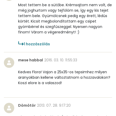
Most tettem be a sütőbe. Krémsajtom nem volt, de
Mangán
1 mg
még joghurtom vagy tejfölöm se, így egy kis tejet
tettem bele. Gyümölcsnek pedig egy érett, lédús
körtét. Kicsit megbolondítottam egy csipet
Szénhidrát
gyömbérrel és szegfűszeggel. Nyersen nagyon
finom! Várom a végeredményt! :)
Összesen
88.7 g
1
hozzászólás
Cukor
55 mg
mese habbal
2016. 03. 10. 11:55:33
Élelmi rost
6 mg
Kedves Flora! Vajon a 25x35-os tepsimhez milyen
Víz
aranyokban kellene valtoztatnom a hozzavalokon?
Koszi elore is a valaszod!
Összesen
53 g
Vitaminok
Dömötör
2013. 07. 28. 9:17:20