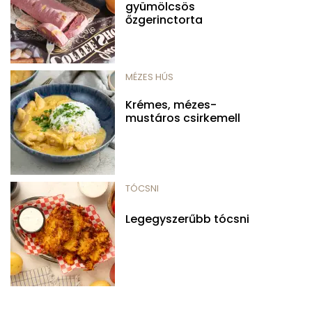
gyümölcsös
őzgerinctorta
MÉZES HÚS
Krémes, mézes-
mustáros csirkemell
TÓCSNI
Legegyszerűbb tócsni