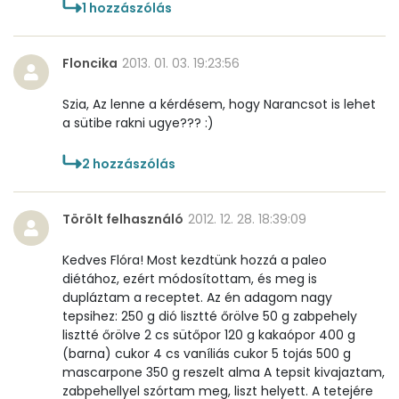
1
hozzászólás
Niacin - B3 vitamin:
1 mg
Pantoténsav - B5 vitamin:
0 mg
Floncika
2013. 01. 03. 19:23:56
Folsav - B9-vitamin:
32 micro
Szia, Az lenne a kérdésem, hogy Narancsot is lehet
a sütibe rakni ugye??? :)
Kolin:
79 mg
2
hozzászólás
Retinol - A vitamin:
39 micro
α-karotin
0 micro
Törölt felhasználó
2012. 12. 28. 18:39:09
β-karotin
2 micro
Kedves Flóra! Most kezdtünk hozzá a paleo
diétához, ezért módosítottam, és meg is
dupláztam a receptet. Az én adagom nagy
β-crypt
2 micro
tepsihez: 250 g dió lisztté őrölve 50 g zabpehely
lisztté őrölve 2 cs sütőpor 120 g kakaópor 400 g
Likopin
0 micro
(barna) cukor 4 cs vaníliás cukor 5 tojás 500 g
mascarpone 350 g reszelt alma A tepsit kivajaztam,
Lut-zea
140 micro
zabpehellyel szórtam meg, liszt helyett. A tetejére