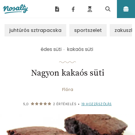
Nosalty
juhtúrós sztrapacska
sportszelet
zakuszk
édes süti
kakaós süti
Nagyon kakaós süti
Flóra
19
HOZZÁSZÓLÁS
5,0
2
ÉRTÉKELÉS
•