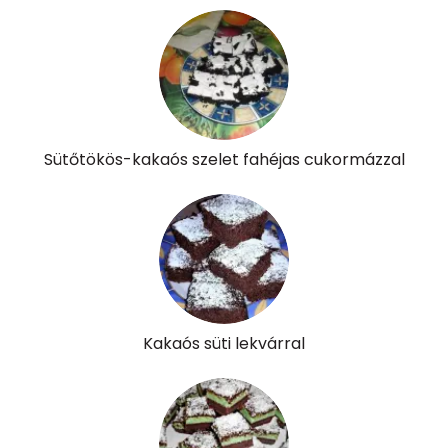
Sütőtökös-kakaós szelet fahéjas cukormázzal
Kakaós süti lekvárral