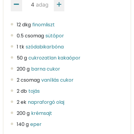
adag
12 dkg
finomliszt
0.5 csomag
sütőpor
1 tk
szódabikarbóna
50 g
cukrozatlan kakaópor
200 g
barna cukor
2 csomag
vaníliás cukor
2 db
tojás
2 ek
napraforgó olaj
200 g
krémsajt
140 g
eper