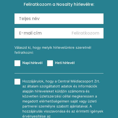
Feliratkozom a Nosalty hírlevélre:
Carbonara
Shakshuka
Mexikói húsleves kukorica salsával
Saláták
Ratatouille
Almás-kéksajtos kukoricasaláta
Köretek
Mexikói kukoricasaláta
Reggeli receptek
Feliratkozom
További receptkategóriák
Válaszd ki, hogy melyik hírlevelünkre szeretnél
felíratkozni:
Napi hírlevél
Heti hírlevél
Hozzájárulok, hogy a Central Médiacsoport Zrt.
az általam szolgáltatott adatok és információk
alapján hírleveleket küldjön számomra és
közvetlen üzletszerzési céllal megkeressen a
megadott elérhetőségeimen saját vagy üzleti
partnerei személyre szabott ajánlataival. A
hozzájárulás visszavonása és az érintetti igények
érvényesítése az