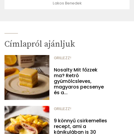
Lakos Benedek
Címlapról ajánljuk
GRILLEZZ!
Nosalty Mit főzzek
ma? Retró
gyümölcsleves,
magyaros pecsenye
és a...
GRILLEZZ!
9 könnyű csirkemelles
recept, ami a
kánikulában is 30