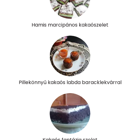
Hamis marcipános kakaószelet
Pillekönnyű kakaós labda baracklekvárral
Kakaós fantázia szelet