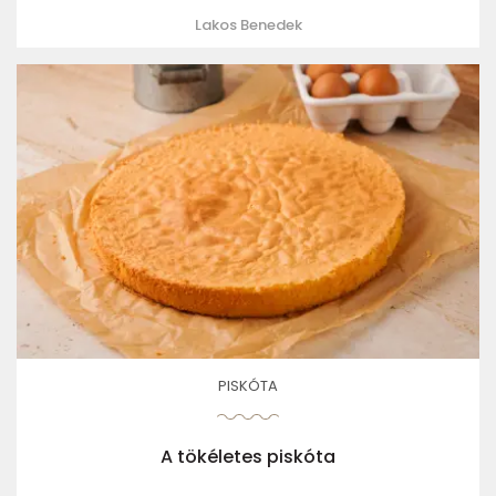
Lakos Benedek
PISKÓTA
A tökéletes piskóta