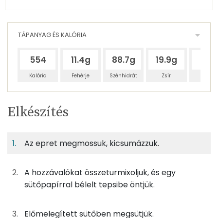
TÁPANYAG ÉS KALÓRIA
554
11.4g
88.7g
19.9g
53g
Kalória
Fehérje
Szénhidrát
Zsír
Víz
Egy
4
100
Elkészítés
adagban
adagban
grammban
TÁPANYAGTARTALOM
Az epret megmossuk, kicsumázzuk.
6%
51%
12%
Egy
4
100
Fehérje
Szénhidrát
Zsír
adagban
adagban
grammban
A hozzávalókat összeturmixoljuk, és egy
6%
51%
12%
31%
sütőpapírral bélelt tepsibe öntjük.
30g
finomliszt
109 kcal
Fehérje
Szénhidrát
Zsír
Víz
TOP ásványi anyagok
2g
sütőpor
1 kcal
Előmelegített sütőben megsütjük.