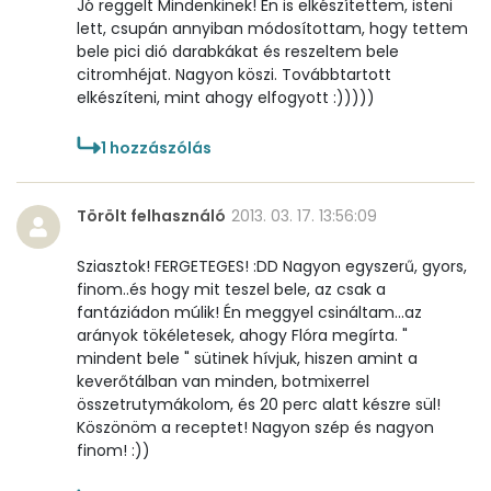
Összesen
0
Jó reggelt Mindenkinek! Én is elkészítettem, isteni
lett, csupán annyiban módosítottam, hogy tettem
bele pici dió darabkákat és reszeltem bele
A vitamin (RAE):
39 micro
citromhéjat. Nagyon köszi. Továbbtartott
elkészíteni, mint ahogy elfogyott :)))))
B6 vitamin:
0 mg
1
hozzászólás
B12 Vitamin:
0 micro
E vitamin:
2 mg
Törölt felhasználó
2013. 03. 17. 13:56:09
C vitamin:
19 mg
Sziasztok! FERGETEGES! :DD Nagyon egyszerű, gyors,
finom..és hogy mit teszel bele, az csak a
D vitamin:
20 micro
fantáziádon múlik! Én meggyel csináltam...az
arányok tökéletesek, ahogy Flóra megírta. "
K vitamin:
1 micro
mindent bele " sütinek hívjuk, hiszen amint a
keverőtálban van minden, botmixerrel
összetrutymákolom, és 20 perc alatt készre sül!
Tiamin - B1 vitamin:
0 mg
Köszönöm a receptet! Nagyon szép és nagyon
finom! :))
Riboflavin - B2 vitamin:
0 mg