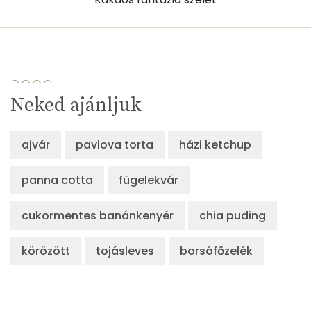
Neked ajánljuk
ajvár
pavlova torta
házi ketchup
panna cotta
fügelekvár
cukormentes banánkenyér
chia puding
körözött
tojásleves
borsófőzelék