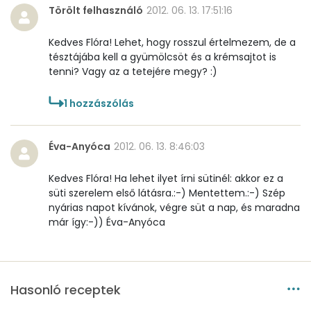
Törölt felhasználó
2012. 06. 13. 17:51:16
Kedves Flóra! Lehet, hogy rosszul értelmezem, de a
tésztájába kell a gyümölcsöt és a krémsajtot is
tenni? Vagy az a tetejére megy? :)
1
hozzászólás
Éva-Anyóca
2012. 06. 13. 8:46:03
Kedves Flóra! Ha lehet ilyet írni sütinél: akkor ez a
süti szerelem első látásra.:-) Mentettem.:-) Szép
nyárias napot kívánok, végre süt a nap, és maradna
már így:-)) Éva-Anyóca
Hasonló receptek