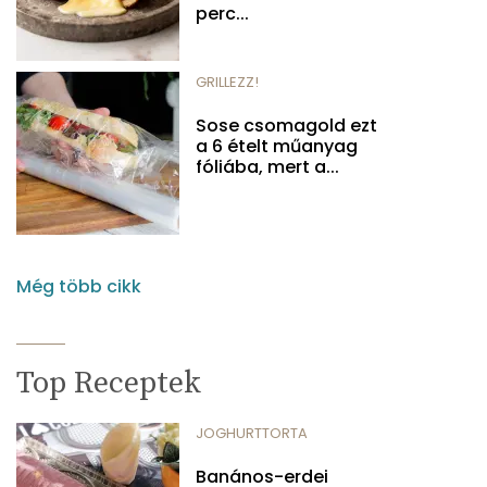
perc...
GRILLEZZ!
Sose csomagold ezt
a 6 ételt műanyag
fóliába, mert a...
Még több cikk
Top Receptek
JOGHURTTORTA
Banános-erdei