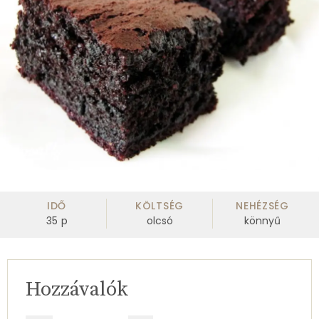
IDŐ
KÖLTSÉG
NEHÉZSÉG
35
p
olcsó
könnyű
Hozzávalók