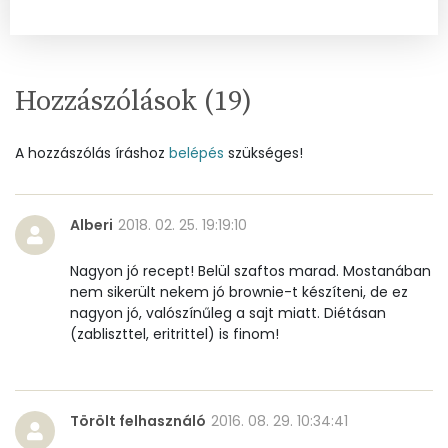
Ásványi anyagok
Összesen
936.6 g
Hozzászólások (
19
)
Cink
1 mg
A hozzászólás íráshoz
belépés
szükséges!
Szelén
20 mg
Kálcium
191 mg
Alberi
2018. 02. 25. 19:19:10
Vas
3 mg
Nagyon jó recept! Belül szaftos marad. Mostanában
nem sikerült nekem jó brownie-t készíteni, de ez
Magnézium
81 mg
nagyon jó, valószínűleg a sajt miatt. Diétásan
(zabliszttel, eritrittel) is finom!
Foszfor
331 mg
Nátrium
307 mg
Törölt felhasználó
2016. 08. 29. 10:34:41
Réz
1 mg