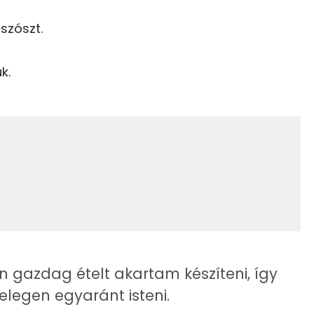
5 kcal
 szószt.
Niacin - B3 vitamin:
5 kcal
E vitamin:
k.
8 kcal
B6 vitamin:
111 kcal
2 kcal
0 kcal
27.9 g
0 kcal
0 kcal
16.7 g
 gazdag ételt akartam készíteni, így
5 kcal
elegen egyaránt isteni.
2 g