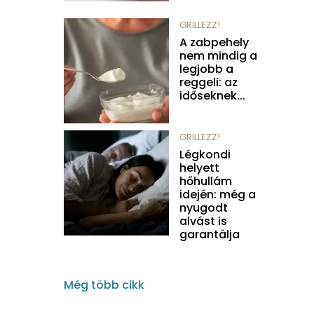
GRILLEZZ!
A zabpehely
nem mindig a
legjobb a
reggeli: az
időseknek...
GRILLEZZ!
Légkondi
helyett
hőhullám
idején: még a
nyugodt
alvást is
garantálja
Még több cikk