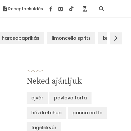
Receptbeküldés
harcsapaprikás
limoncello spritz
brassói sz
Neked ajánljuk
ajvár
pavlova torta
házi ketchup
panna cotta
fügelekvár