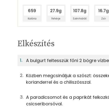
659
27.9g
107.8g
16.7g
Kalória
Fehérje
Szénhidrát
Zsír
Egy adagban
4
TÁPANYAGTARTALOM
Elkészítés
8%
Fehérje
S
Egy adagban
4
A bulgurt feltesszük főni 2 bögre vízbe
8%
31%
50g
bulgur
Fehérje
Szénhidrát
Közben megcsináljuk a szószt: összekev
63g
vörösbab
korianderrel és a chiliszósszal.
TOP ásványi anyagok
63g
csemegekukorica
A paradicsomot és a paprikát felkozká
Nátrium
63g
csicseriborsó (konzerv)
csicseriborsóval.
Foszfor