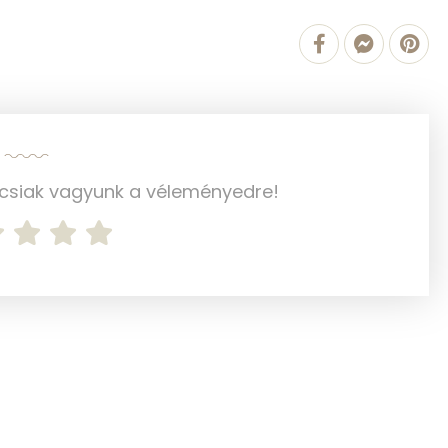
659 kcal
10 g
3 g
0 mg
ncsiak vagyunk a véleményedre!
2151.5 g
4 mg
6 mg
118 mg
7 mg