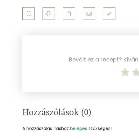
Összesen
Egyszeresen telítetlen zsírsav:
Többszörösen telítetlen zsírsav
Koleszterin
Ásványi anyagok
Bevált ez a recept? Kívá
Összesen
Cink
Szelén
Hozzászólások (
0
)
Kálcium
Vas
A hozzászólás íráshoz
belépés
szükséges!