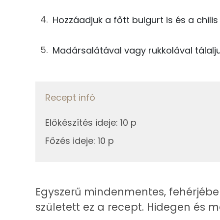
25g
paradicsom
Hozzáadjuk a főtt bulgurt is és a chilis
Magnézium
25g
piros kaliforniai paprika
Kálcium
Madársalátával vagy rukkolával tálalju
23g
lilahagyma
Vas
13g
olívaolaj
Recept infó
10g
citromlé
Fehérje
Előkészítés ideje
:
10 p
0g
koriander
Összesen
Főzés ideje
:
10 p
1g
chiliszósz
Zsír
3g
só
Összesen
Egyszerű mindenmentes, fehérjében
25g
madársaláta
született ez a recept. Hidegen és m
Telített zsírsav