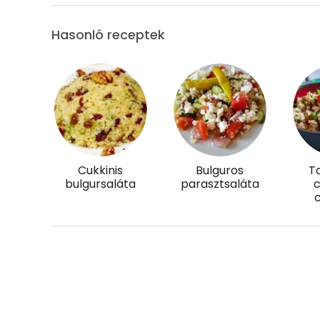
Magnézium
Hasonló receptek
Foszfor
Nátrium
Réz
Mangán
Cukkinis
Bulguros
T
Szénhidrát
bulgursaláta
parasztsaláta
c
c
Összesen
Cukor
Élelmi rost