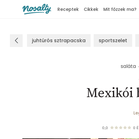
Receptek
Cikkek
Mit főzzek ma?
Nosalty
juhtúrós sztrapacska
sportszelet
saláta
Mexikói 
Le
0,0
0
É