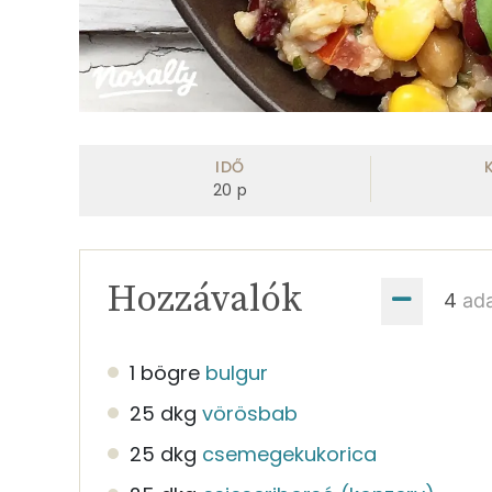
IDŐ
20
p
Hozzávalók
ad
1 bögre
bulgur
25 dkg
vörösbab
25 dkg
csemegekukorica