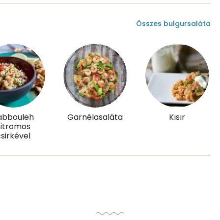
219 mg
544 mg
Összes bulgursaláta
1250 mg
1 mg
3 mg
abbouleh
Garnélasaláta
Kısır
itromos
sirkével
107.8 g
11 mg
22 mg