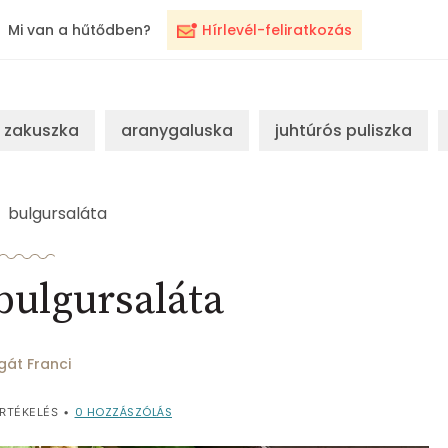
Mi van a hűtődben?
Hírlevél-feliratkozás
zakuszka
aranygaluska
juhtúrós puliszka
bulgursaláta
bulgursaláta
gát Franci
0
HOZZÁSZÓLÁS
RTÉKELÉS
•