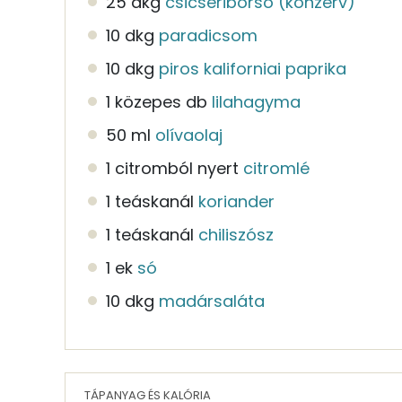
25 dkg
csicseriborsó (konzerv)
10 dkg
paradicsom
10 dkg
piros kaliforniai paprika
1 közepes db
lilahagyma
50 ml
olívaolaj
1 citromból nyert
citromlé
1 teáskanál
koriander
1 teáskanál
chiliszósz
1 ek
só
10 dkg
madársaláta
TÁPANYAG ÉS KALÓRIA