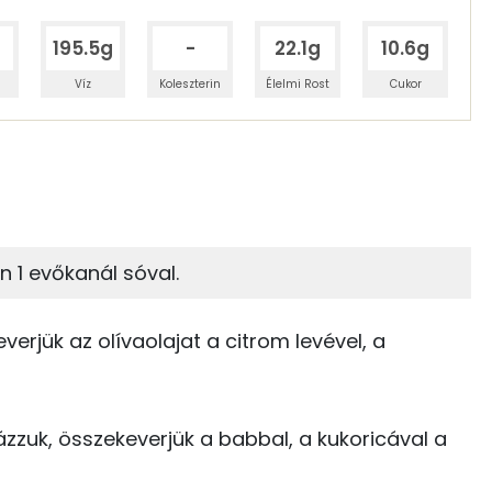
195.5g
-
22.1g
10.6g
Víz
Koleszterin
Élelmi Rost
Cukor
 adagban
100 grammban
31%
5%
zénhidrát
Zsír
 adagban
100 grammban
n 1 evőkanál sóval.
5%
56%
171 kcal
Zsír
Víz
erjük az olívaolajat a citrom levével, a
211 kcal
TOP vitaminok
54 kcal
zzuk, összekeverjük a babbal, a kukoricával a
Kolin:
87 kcal
C vitamin: