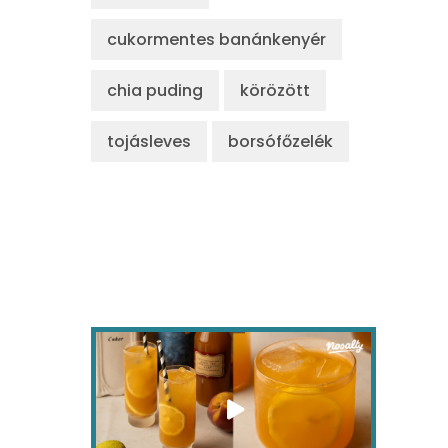
cukormentes banánkenyér
chia puding
körözött
tojásleves
borsófőzelék