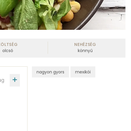
KÖLTSÉG
NEHÉZSÉG
olcsó
könnyű
nagyon gyors
mexikói
ag