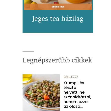
Jeges tea házilag
Legnépszerűbb cikkek
GRILLEZZ!
Krumpli és
tészta
helyett: ne
szénhidráttal,
hanem ezzel
az olcsó...