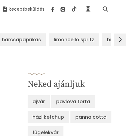
Receptbeküldés
harcsapaprikás
limoncello spritz
brassói sz
Neked ajánljuk
ajvár
pavlova torta
házi ketchup
panna cotta
fügelekvár