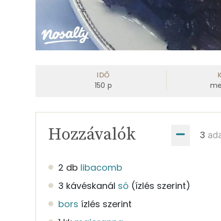
IDŐ
150
p
me
Hozzávalók
ad
2 db
libacomb
3 kávéskanál
só
(ízlés szerint)
bors
ízlés szerint