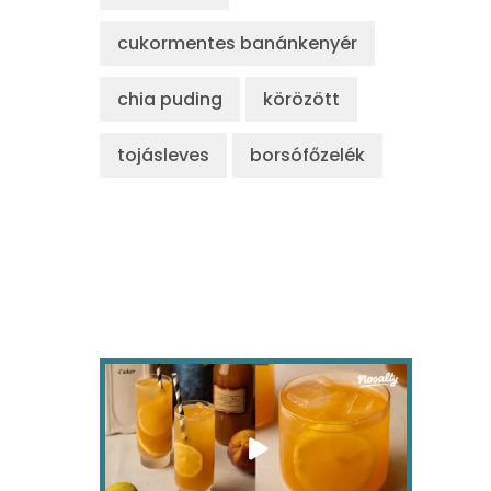
cukormentes banánkenyér
chia puding
körözött
tojásleves
borsófőzelék