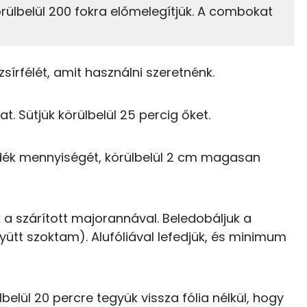
ülbelül 200 fokra előmelegítjük. A combokat
33%
50%
514 kcal
Zsír
Víz
0 kcal
zsírfélét, amit használni szeretnénk.
TOP vitaminok
0 kcal
t. Sütjük körülbelül 25 percig őket.
C vitamin:
1 kcal
Niacin - B3 vitamin:
iradék mennyiségét, körülbelül 2 cm magasan
7 kcal
Kolin:
0 kcal
B6 vitamin:
a szárított majorannával. Beledobáljuk a
ütt szoktam). Alufóliával lefedjük, és minimum
Riboflavin - B2 vitamin:
522 kcal
lbelül 20 percre tegyük vissza fólia nélkül, hogy