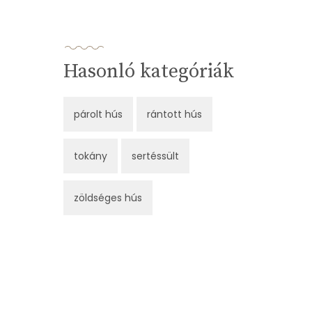
Hasonló kategóriák
párolt hús
rántott hús
tokány
sertéssült
zöldséges hús