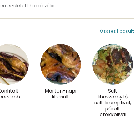
m született hozzászólás.
1.7 g
Összes libasült
0 mg
0 mg
71.5 g
Konfitált
Márton-napi
Sült
ibacomb
libasült
libaszárnytő
sült krumplival,
párolt
brokkolival
0
25 micro