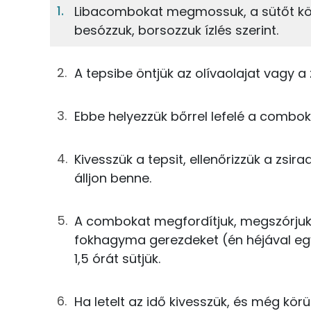
Libacombokat megmossuk, a sütőt kör
besózzuk, borsozzuk ízlés szerint.
15%
1%
267g
libacomb
Fehérje
Szénhidrát
4g
só
A tepsibe öntjük az olívaolajat vagy a 
TOP ásványi anyagok
0g
bors
Ebbe helyezzük bőrrel lefelé a comboka
Nátrium
0g
majoranna
Foszfor
Kivesszük a tepsit, ellenőrizzük a zs
5g
fokhagyma
álljon benne.
Kálcium
142g
olívaolaj
Magnézium
A combokat megfordítjuk, megszórjuk 
fokhagyma gerezdeket (én héjával egy
Összesen
Szelén
1,5 órát sütjük.
Ha letelt az idő kivesszük, és még körü
Fehérje