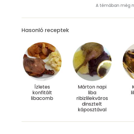
Szénhidrát
A témában még ne
Összesen
Hasonló receptek
Cukor
Élelmi rost
Víz
Összesen
Ízletes
Márton napi
konfitált
liba
l
Vitaminok
libacomb
ribizlilekváros
dinsztelt
Összesen
káposztával
A vitamin (RAE):