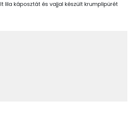
 lila káposztát és vajjal készült krumplipürét
22.3 g
46.7 g
14 g
25 g
5 g
111 mg
2072 g