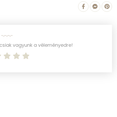
2 mg
21 mg
32 mg
ncsiak vagyunk a véleményedre!
4 mg
27 mg
332 mg
1653 mg
0 mg
0 mg