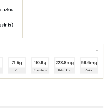
s ízlés
sír is)
71.5g
110.9g
228.8mg
58.6mg
Víz
Koleszterin
Élelmi Rost
Cukor
 adagban
100 grammban
1%
33%
zénhidrát
Zsír
 adagban
100 grammban