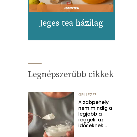
Jeges tea házilag
Legnépszerűbb cikkek
GRILLEZZ!
A zabpehely
nem mindig a
legjobb a
reggeli: az
időseknek...