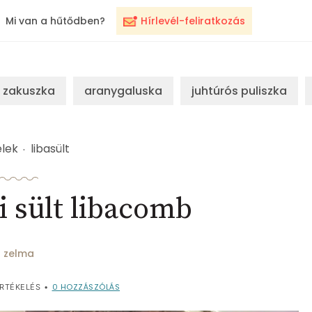
Mi van a hűtődben?
Hírlevél-feliratkozás
zakuszka
aranygaluska
juhtúrós puliszka
lek
libasült
 sült libacomb
zelma
0
HOZZÁSZÓLÁS
RTÉKELÉS
•