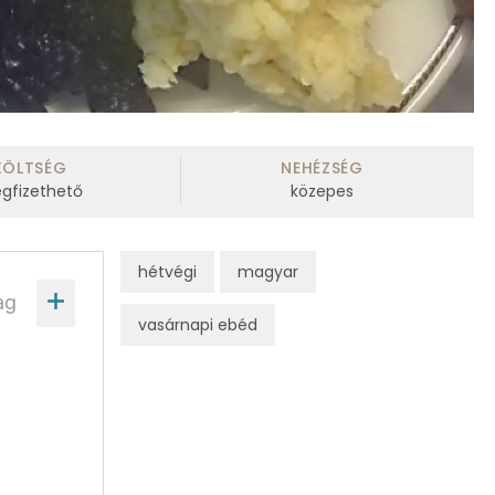
KÖLTSÉG
NEHÉZSÉG
gfizethető
közepes
hétvégi
magyar
ag
vasárnapi ebéd