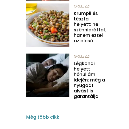
GRILLEZZ!
Krumpli és
tészta
helyett: ne
szénhidráttal,
hanem ezzel
az olcsó...
GRILLEZZ!
Légkondi
helyett
hőhullám
idején: még a
nyugodt
alvást is
garantálja
Még több cikk