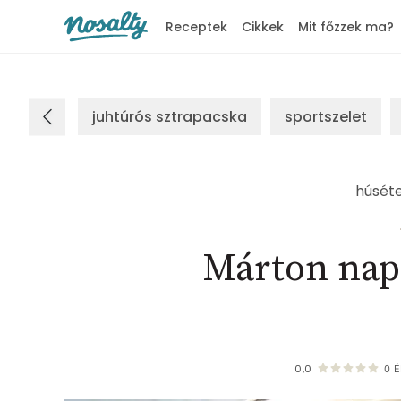
Receptek
Cikkek
Mit főzzek ma?
Nosalty
juhtúrós sztrapacska
sportszelet
húséte
Márton napi
0,0
0
É