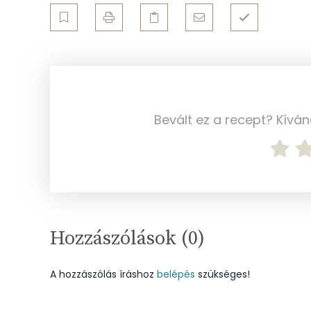
Cink
Szelén
Kálcium
Vas
Bevált ez a recept? Kívá
Magnézium
Foszfor
Nátrium
Hozzászólások (
0
)
Réz
A hozzászólás íráshoz
belépés
szükséges!
Mangán