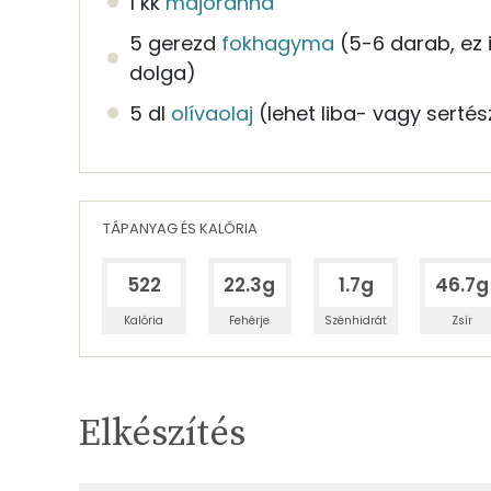
1 kk
majoranna
5 gerezd
fokhagyma
(5-6 darab, ez i
dolga)
5 dl
olívaolaj
(lehet liba- vagy sertész
TÁPANYAG ÉS KALÓRIA
522
22.3g
1.7g
46.7g
Kalória
Fehérje
Szénhidrát
Zsír
Egy adagban
3
TÁPANYAGTARTALOM
Elkészítés
15%
Fehérje
S
Egy adagban
3