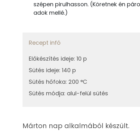
szépen pirulhasson. (Köretnek én párolt
Összesen
adok mellé.)
Zsír
Recept infó
Összesen
Előkészítés ideje
:
10 p
Telített zsírsav
Sütés ideje
:
140 p
Egyszeresen telítetlen zsírsav:
Sütés hőfoka
:
200 °C
Többszörösen telítetlen zsírsav
Sütés módja
:
alul-felül sütés
Koleszterin
Ásványi anyagok
Márton nap alkalmából készült.
Összesen